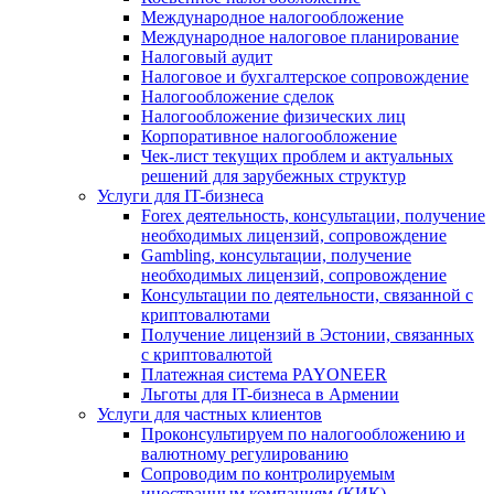
Международное налогообложение
Международное налоговое планирование
Налоговый аудит
Налоговое и бухгалтерское сопровождение
Налогообложение сделок
Налогообложение физических лиц
Корпоративное налогообложение
Чек-лист текущих проблем и актуальных
решений для зарубежных структур
Услуги для IT-бизнеса
Forex деятельность, консультации, получение
необходимых лицензий, сопровождение
Gambling, консультации, получение
необходимых лицензий, сопровождение
Консультации по деятельности, связанной с
криптовалютами
Получение лицензий в Эстонии, связанных
с криптовалютой
Платежная система PAYONEER
Льготы для IT-бизнеса в Армении
Услуги для частных клиентов
Проконсультируем по налогообложению и
валютному регулированию
Сопроводим по контролируемым
иностранным компаниям (КИК)