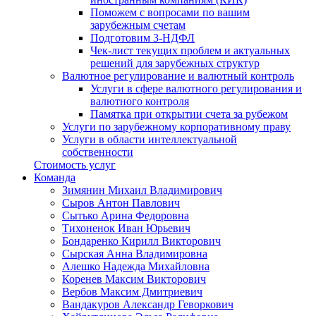
Поможем с вопросами по вашим
зарубежным счетам
Подготовим 3-НДФЛ
Чек-лист текущих проблем и актуальных
решений для зарубежных структур
Валютное регулирование и валютный контроль
Услуги в сфере валютного регулирования и
валютного контроля
Памятка при открытии счета за рубежом
Услуги по зарубежному корпоративному праву
Услуги в области интеллектуальной
собственности
Стоимость услуг
Команда
Зимянин Михаил Владимирович
Сыров Антон Павлович
Сытько Арина Федоровна
Тихоненок Иван Юрьевич
Бондаренко Кирилл Викторович
Сырская Анна Владимировна
Алешко Надежда Михайловна
Коренев Максим Викторович
Вербов Максим Дмитриевич
Вандакуров Александр Геворкович