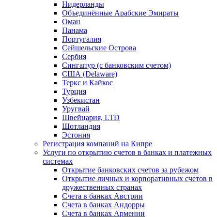
Нидерланды
Объединённые Арабские Эмираты
Оман
Панама
Португалия
Сейшельские Острова
Сербия
Сингапур (c банковским счетом)
США (Delaware)
Теркс и Кайкос
Турция
Узбекистан
Уругвай
Швейцария, LTD
Шотландия
Эстония
Регистрация компаний на Кипре
Услуги по открытию счетов в банках и платежных
системах
Открытие банковских счетов за рубежом
Открытие личных и корпоративных счетов в
дружественных странах
Счета в банках Австрии
Счета в банках Андорры
Счета в банках Армении