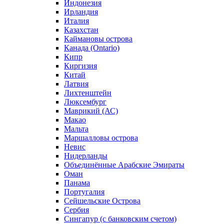
Индонезия
Ирландия
Италия
Казахстан
Каймановы острова
Канада (Ontario)
Кипр
Киргизия
Китай
Латвия
Лихтенштейн
Люксембург
Маврикий (АС)
Макао
Мальта
Маршалловы острова
Нeвис
Нидерланды
Объединённые Арабские Эмираты
Оман
Панама
Португалия
Сейшельские Острова
Сербия
Сингапур (c банковским счетом)