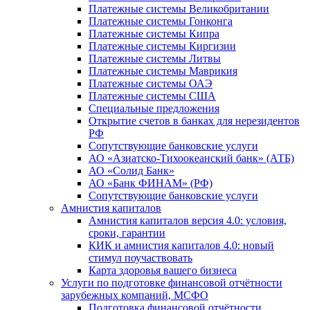
Платежные системы Великобритании
Платежные системы Гонконга
Платежные системы Кипра
Платежные системы Киргизии
Платежные системы Литвы
Платежные системы Маврикия
Платежные системы ОАЭ
Платежные системы США
Специальные предложения
Открытие счетов в банках для нерезидентов
РФ
Сопутствующие банковские услуги
АО «Азиатско-Тихоокеанский банк» (АТБ)
АО «Солид Банк»
АО «Банк ФИНАМ» (РФ)
Сопутствующие банковские услуги
Амнистия капиталов
Амнистия капиталов версия 4.0: условия,
сроки, гарантии
КИК и амнистия капиталов 4.0: новый
стимул поучаствовать
Карта здоровья вашего бизнеса
Услуги по подготовке финансовой отчётности
зарубежных компаний, МСФО
Подготовка финансовой отчётности