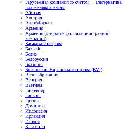
Зарубежная компания со счётом — альтернатива
платёжным агентам
Абхазия
Австрия
Азербайджан
Армения
Армения (открытие филиала иностранной
компании)
Багамские острова
Бахрейн
Белиз
Белоруссия
Бразилия
Британские Виргинские острова (BVI)
Великобритания
Венгрия
Вьетнам
Гибралтар
Гонконг
Грузия
Доминика
Индонезия
Ирландия
Италия
Казахстан