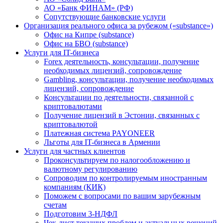
АО «Банк ФИНАМ» (РФ)
Сопутствующие банковские услуги
Организация реального офиса за рубежом («substance»)
Офис на Кипре (substance)
Офис на БВО (substance)
Услуги для IT-бизнеса
Forex деятельность, консультации, получение
необходимых лицензий, сопровождение
Gambling, консультации, получение необходимых
лицензий, сопровождение
Консультации по деятельности, связанной с
криптовалютами
Получение лицензий в Эстонии, связанных с
криптовалютой
Платежная система PAYONEER
Льготы для IT-бизнеса в Армении
Услуги для частных клиентов
Проконсультируем по налогообложению и
валютному регулированию
Сопроводим по контролируемым иностранным
компаниям (КИК)
Поможем с вопросами по вашим зарубежным
счетам
Подготовим 3-НДФЛ
Чек-лист текущих проблем и актуальных решений