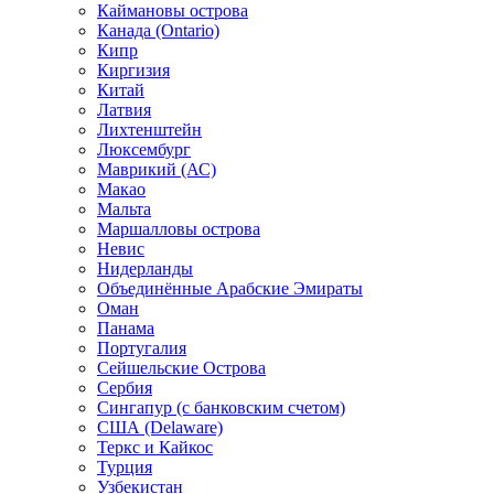
Каймановы острова
Канада (Ontario)
Кипр
Киргизия
Китай
Латвия
Лихтенштейн
Люксембург
Маврикий (АС)
Макао
Мальта
Маршалловы острова
Нeвис
Нидерланды
Объединённые Арабские Эмираты
Оман
Панама
Португалия
Сейшельские Острова
Сербия
Сингапур (c банковским счетом)
США (Delaware)
Теркс и Кайкос
Турция
Узбекистан