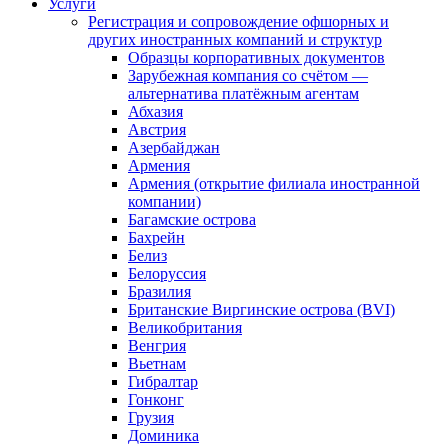
Услуги
Регистрация и сопровождение офшорных и
других иностранных компаний и структур
Образцы корпоративных документов
Зарубежная компания со счётом —
альтернатива платёжным агентам
Абхазия
Австрия
Азербайджан
Армения
Армения (открытие филиала иностранной
компании)
Багамские острова
Бахрейн
Белиз
Белоруссия
Бразилия
Британские Виргинские острова (BVI)
Великобритания
Венгрия
Вьетнам
Гибралтар
Гонконг
Грузия
Доминика