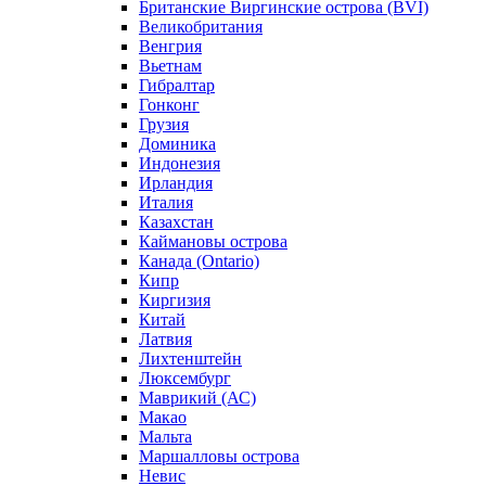
Британские Виргинские острова (BVI)
Великобритания
Венгрия
Вьетнам
Гибралтар
Гонконг
Грузия
Доминика
Индонезия
Ирландия
Италия
Казахстан
Каймановы острова
Канада (Ontario)
Кипр
Киргизия
Китай
Латвия
Лихтенштейн
Люксембург
Маврикий (АС)
Макао
Мальта
Маршалловы острова
Нeвис