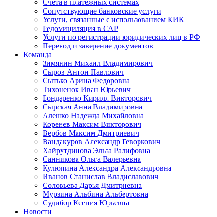
Счета в платежных системах
Сопутствующие банковские услуги
Услуги, связанные с использованием КИК
Редомициляция в САР
Услуги по регистрации юридических лиц в РФ
Перевод и заверение документов
Команда
Зимянин Михаил Владимирович
Сыров Антон Павлович
Сытько Арина Федоровна
Тихоненок Иван Юрьевич
Бондаренко Кирилл Викторович
Сырская Анна Владимировна
Алешко Надежда Михайловна
Коренев Максим Викторович
Вербов Максим Дмитриевич
Вандакуров Александр Геворкович
Хайрутдинова Эльза Ралифовна
Санникова Ольга Валерьевна
Кулюпина Александра Александровна
Иванов Станислав Владиславович
Соловьева Дарья Дмитриевна
Мурзина Альбина Альбертовна
Судибор Ксения Юрьевна
Новости