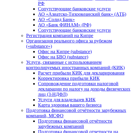
РФ
Сопутствующие банковские услуги
АО «Азиатско-Тихоокеанский банк» (АТБ)
АО «Солид Банк»
АО «Банк ФИНАМ» (РФ)
Сопутствующие банковские услуги
Регистрация компаний на Кипре
Организация реального офиса за рубежом
(«substance»)
Офис на Кипре (substance)
Офис на БВО (substance)
Услуги, связанные с использованием
контролируемых иностранных компаний (КИК)
Расчет прибыли КИК для декларирования
Корректировка прибыли КИК
Сопровождение подготовки налоговой
декларации по налогу на доходы физических
лиц (3-НДФЛ)
Услуги для владельцев КИК
Карта здоровья вашего бизнеса
Подготовка финансовой отчётности зарубежных
компаний, МСФО
Подготовка финансовой отчётности
зарубежных компаний
Подготовка финансовой отчетности на