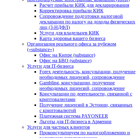
Расчет прибыли КИК для декларирования
Корректировка прибыли КИК
Сопровождение подготовки налоговой
декларации по налогу на доходы физических
лиц (3-НДФЛ)
Услуги для владельцев КИК
Карта здоровья вашего бизнеса
Организация реального офиса за рубежом
(«substance»)
Офис на Кипре (substance)
Офис на БВО (substance)
Услуги для IT-бизнеса
Forex деятельность, консультации, получение
необходимых лицензий, сопровождение
Gambling, консультации, получение
необходимых лицензий, сопровождение
Консультации по деятельности, связанной с
криптовалютами
Получение лицензий в Эстонии, связанных
с криптовалютой
Платежная система PAYONEER
Льготы для IT-бизнеса в Армении
Услуги для частных клиентов
Проконсультируем по налогообложению и