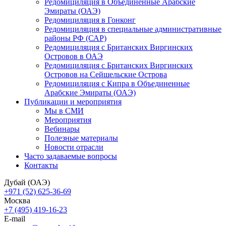
Редомициляция в Объединенные Арабские
Эмираты (ОАЭ)
Редомициляция в Гонконг
Редомициляция в специальные административные
районы РФ (САР)
Редомициляция с Британских Виргинских
Островов в ОАЭ
Редомициляция с Британских Виргинских
Островов на Сейшельские Острова
Редомициляция с Кипра в Объединенные
Арабские Эмираты (ОАЭ)
Публикации и мероприятия
Мы в СМИ
Мероприятия
Вебинары
Полезные материалы
Новости отрасли
Часто задаваемые вопросы
Контакты
Дубай (ОАЭ)
+971 (52) 625-36-69
Москва
+7 (495) 419-16-23
E-mail