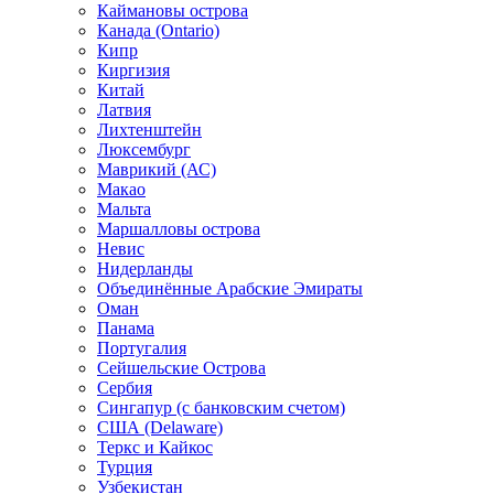
Каймановы острова
Канада (Ontario)
Кипр
Киргизия
Китай
Латвия
Лихтенштейн
Люксембург
Маврикий (АС)
Макао
Мальта
Маршалловы острова
Нeвис
Нидерланды
Объединённые Арабские Эмираты
Оман
Панама
Португалия
Сейшельские Острова
Сербия
Сингапур (c банковским счетом)
США (Delaware)
Теркс и Кайкос
Турция
Узбекистан