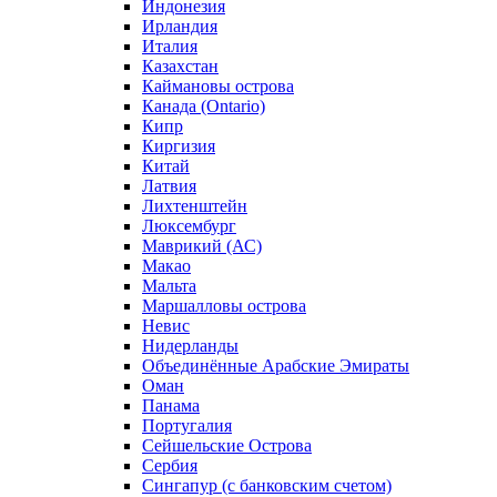
Индонезия
Ирландия
Италия
Казахстан
Каймановы острова
Канада (Ontario)
Кипр
Киргизия
Китай
Латвия
Лихтенштейн
Люксембург
Маврикий (АС)
Макао
Мальта
Маршалловы острова
Нeвис
Нидерланды
Объединённые Арабские Эмираты
Оман
Панама
Португалия
Сейшельские Острова
Сербия
Сингапур (c банковским счетом)