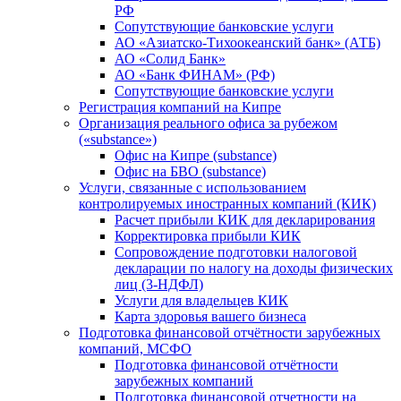
РФ
Сопутствующие банковские услуги
АО «Азиатско-Тихоокеанский банк» (АТБ)
АО «Солид Банк»
АО «Банк ФИНАМ» (РФ)
Сопутствующие банковские услуги
Регистрация компаний на Кипре
Организация реального офиса за рубежом
(«substance»)
Офис на Кипре (substance)
Офис на БВО (substance)
Услуги, связанные с использованием
контролируемых иностранных компаний (КИК)
Расчет прибыли КИК для декларирования
Корректировка прибыли КИК
Сопровождение подготовки налоговой
декларации по налогу на доходы физических
лиц (3-НДФЛ)
Услуги для владельцев КИК
Карта здоровья вашего бизнеса
Подготовка финансовой отчётности зарубежных
компаний, МСФО
Подготовка финансовой отчётности
зарубежных компаний
Подготовка финансовой отчетности на