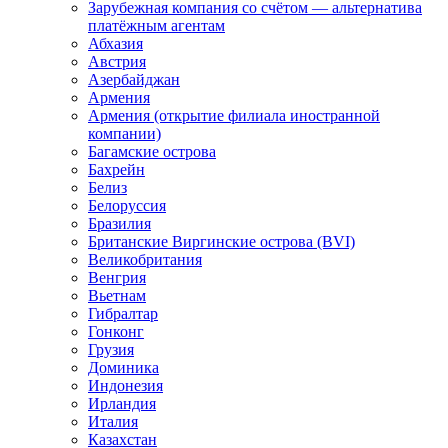
Зарубежная компания со счётом — альтернатива
платёжным агентам
Абхазия
Австрия
Азербайджан
Армения
Армения (открытие филиала иностранной
компании)
Багамские острова
Бахрейн
Белиз
Белоруссия
Бразилия
Британские Виргинские острова (BVI)
Великобритания
Венгрия
Вьетнам
Гибралтар
Гонконг
Грузия
Доминика
Индонезия
Ирландия
Италия
Казахстан