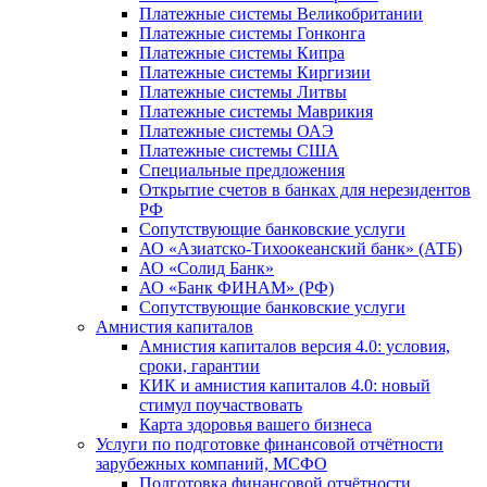
Платежные системы Великобритании
Платежные системы Гонконга
Платежные системы Кипра
Платежные системы Киргизии
Платежные системы Литвы
Платежные системы Маврикия
Платежные системы ОАЭ
Платежные системы США
Специальные предложения
Открытие счетов в банках для нерезидентов
РФ
Сопутствующие банковские услуги
АО «Азиатско-Тихоокеанский банк» (АТБ)
АО «Солид Банк»
АО «Банк ФИНАМ» (РФ)
Сопутствующие банковские услуги
Амнистия капиталов
Амнистия капиталов версия 4.0: условия,
сроки, гарантии
КИК и амнистия капиталов 4.0: новый
стимул поучаствовать
Карта здоровья вашего бизнеса
Услуги по подготовке финансовой отчётности
зарубежных компаний, МСФО
Подготовка финансовой отчётности