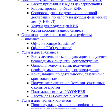
Расчет прибыли КИК для декларирования
Корректировка прибыли КИК
Сопровождение подготовки налоговой
декларации по налогу на доходы физических
лиц (3-НДФЛ)
Услуги для владельцев КИК
Карта здоровья вашего бизнеса
Организация реального офиса за рубежом
(«substance»)
Офис на Кипре (substance)
Офис на БВО (substance)
Услуги для IT-бизнеса
Forex деятельность, консультации, получение
необходимых лицензий, сопровождение
Gambling, консультации, получение
необходимых лицензий, сопровождение
Консультации по деятельности, связанной с
криптовалютами
Получение лицензий в Эстонии, связанных
с криптовалютой
Платежная система PAYONEER
Льготы для IT-бизнеса в Армении
Услуги для частных клиентов
Проконсультируем по налогообложению и