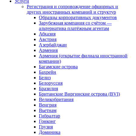
Услуги
Регистрация и сопровождение офшорных и
других иностранных компаний и структур
Образцы корпоративных документов
Зарубежная компания со счётом —
альтернатива платёжным агентам
Абхазия
Австрия
Азербайджан
Армения
Армения (открытие филиала иностранной
компании)
Багамские острова
Бахрейн
Белиз
Белоруссия
Бразилия
Британские Виргинские острова (BVI)
Великобритания
Венгрия
Вьетнам
Гибралтар
Гонконг
Грузия
Доминика