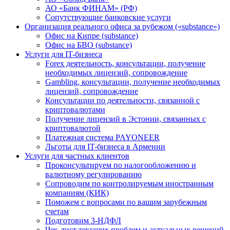
АО «Банк ФИНАМ» (РФ)
Сопутствующие банковские услуги
Организация реального офиса за рубежом («substance»)
Офис на Кипре (substance)
Офис на БВО (substance)
Услуги для IT-бизнеса
Forex деятельность, консультации, получение
необходимых лицензий, сопровождение
Gambling, консультации, получение необходимых
лицензий, сопровождение
Консультации по деятельности, связанной с
криптовалютами
Получение лицензий в Эстонии, связанных с
криптовалютой
Платежная система PAYONEER
Льготы для IT-бизнеса в Армении
Услуги для частных клиентов
Проконсультируем по налогообложению и
валютному регулированию
Сопроводим по контролируемым иностранным
компаниям (КИК)
Поможем с вопросами по вашим зарубежным
счетам
Подготовим 3-НДФЛ
Чек-лист текущих проблем и актуальных решений