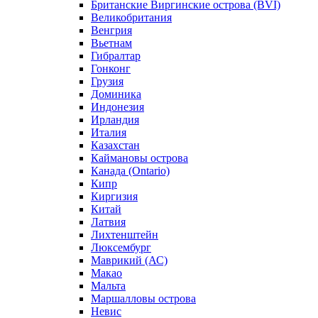
Британские Виргинские острова (BVI)
Великобритания
Венгрия
Вьетнам
Гибралтар
Гонконг
Грузия
Доминика
Индонезия
Ирландия
Италия
Казахстан
Каймановы острова
Канада (Ontario)
Кипр
Киргизия
Китай
Латвия
Лихтенштейн
Люксембург
Маврикий (АС)
Макао
Мальта
Маршалловы острова
Нeвис