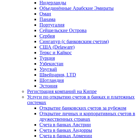
Нидерланды
Объединённые Арабские Эмираты
Оман
Панама
Португалия
Сейшельские Острова
Сербия
Сингапур (c банковским счетом)
США (Delaware)
Теркс и Кайкос
Турция
Узбекистан
Уругвай
Швейцария, LTD
Шотландия
Эстония
Регистрация компаний на Кипре
Услуги по открытию счетов в банках и платежных
системах
Открытие банковских счетов за рубежом
Открытие личных и корпоративных счетов в
дружественных странах
Счета в банках Австрии
Счета в банках Андорры
Счета в банках Армении