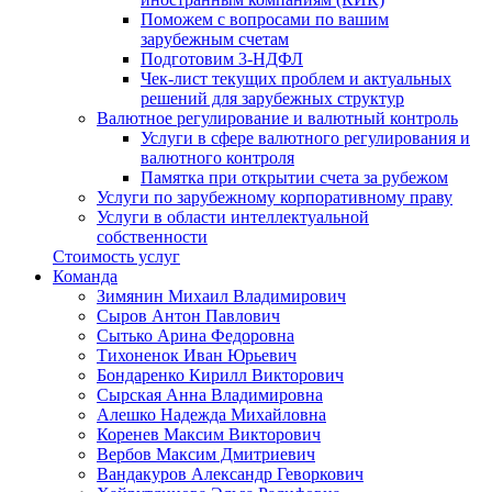
Поможем с вопросами по вашим
зарубежным счетам
Подготовим 3-НДФЛ
Чек-лист текущих проблем и актуальных
решений для зарубежных структур
Валютное регулирование и валютный контроль
Услуги в сфере валютного регулирования и
валютного контроля
Памятка при открытии счета за рубежом
Услуги по зарубежному корпоративному праву
Услуги в области интеллектуальной
собственности
Стоимость услуг
Команда
Зимянин Михаил Владимирович
Сыров Антон Павлович
Сытько Арина Федоровна
Тихоненок Иван Юрьевич
Бондаренко Кирилл Викторович
Сырская Анна Владимировна
Алешко Надежда Михайловна
Коренев Максим Викторович
Вербов Максим Дмитриевич
Вандакуров Александр Геворкович