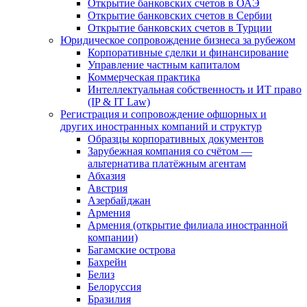
Открытие банковских счетов в ОАЭ
Открытие банковских счетов в Сербии
Открытие банковских счетов в Турции
Юридическое сопровождение бизнеса за рубежом
Корпоративные сделки и финансирование
Управление частным капиталом
Коммерческая практика
Интеллектуальная собственность и ИТ право
(IP & IT Law)
Регистрация и сопровождение офшорных и
других иностранных компаний и структур
Образцы корпоративных документов
Зарубежная компания со счётом —
альтернатива платёжным агентам
Абхазия
Австрия
Азербайджан
Армения
Армения (открытие филиала иностранной
компании)
Багамские острова
Бахрейн
Белиз
Белоруссия
Бразилия