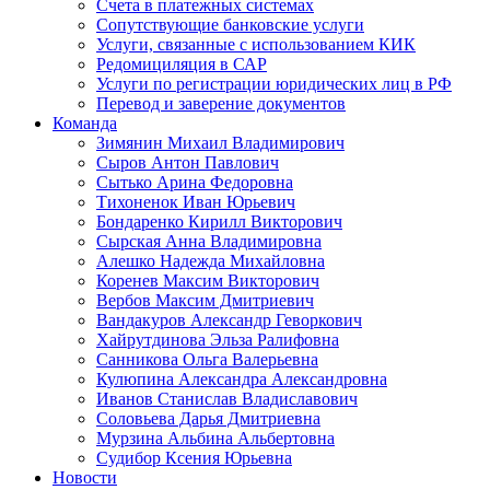
Счета в платежных системах
Сопутствующие банковские услуги
Услуги, связанные с использованием КИК
Редомициляция в САР
Услуги по регистрации юридических лиц в РФ
Перевод и заверение документов
Команда
Зимянин Михаил Владимирович
Сыров Антон Павлович
Сытько Арина Федоровна
Тихоненок Иван Юрьевич
Бондаренко Кирилл Викторович
Сырская Анна Владимировна
Алешко Надежда Михайловна
Коренев Максим Викторович
Вербов Максим Дмитриевич
Вандакуров Александр Геворкович
Хайрутдинова Эльза Ралифовна
Санникова Ольга Валерьевна
Кулюпина Александра Александровна
Иванов Станислав Владиславович
Соловьева Дарья Дмитриевна
Мурзина Альбина Альбертовна
Судибор Ксения Юрьевна
Новости