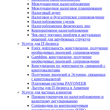
Международное налогообложение
Международное налоговое планирование
Налоговый аудит
Налоговое и бухгалтерское сопровождение
Налогообложение сделок
Налогообложение физических лиц
Корпоративное налогообложение
Чек-лист текущих проблем и актуальных
решений для зарубежных структур
Услуги для IT-бизнеса
Forex деятельность, консультации, получение
необходимых лицензий, сопровождение
Gambling, консультации, получение
необходимых лицензий, сопровождение
Консультации по деятельности, связанной с
криптовалютами
Получение лицензий в Эстонии, связанных
с криптовалютой
Платежная система PAYONEER
Льготы для IT-бизнеса в Армении
Услуги для частных клиентов
Проконсультируем по налогообложению и
валютному регулированию
Сопроводим по контролируемым
иностранным компаниям (КИК)