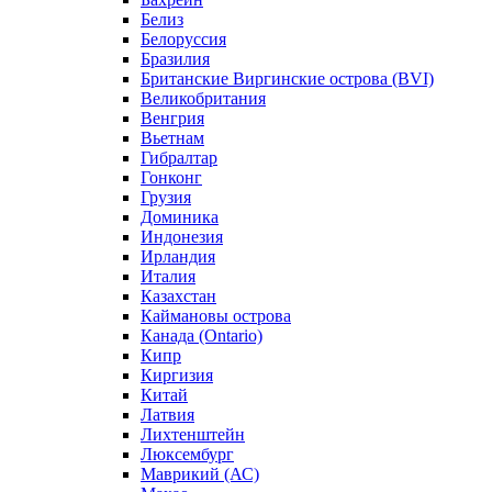
Белиз
Белоруссия
Бразилия
Британские Виргинские острова (BVI)
Великобритания
Венгрия
Вьетнам
Гибралтар
Гонконг
Грузия
Доминика
Индонезия
Ирландия
Италия
Казахстан
Каймановы острова
Канада (Ontario)
Кипр
Киргизия
Китай
Латвия
Лихтенштейн
Люксембург
Маврикий (АС)