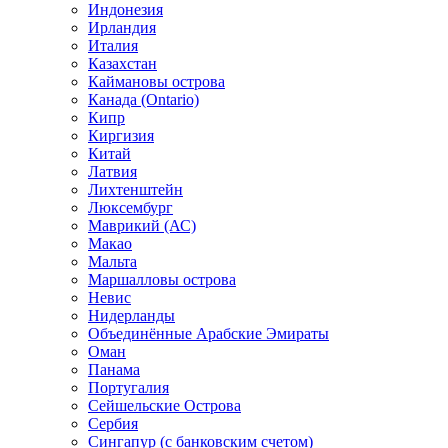
Индонезия
Ирландия
Италия
Казахстан
Каймановы острова
Канада (Ontario)
Кипр
Киргизия
Китай
Латвия
Лихтенштейн
Люксембург
Маврикий (АС)
Макао
Мальта
Маршалловы острова
Нeвис
Нидерланды
Объединённые Арабские Эмираты
Оман
Панама
Португалия
Сейшельские Острова
Сербия
Сингапур (c банковским счетом)