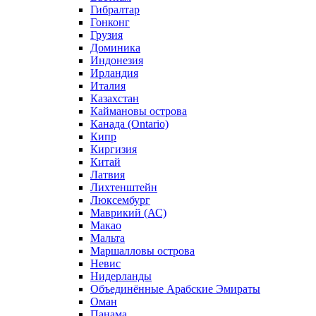
Гибралтар
Гонконг
Грузия
Доминика
Индонезия
Ирландия
Италия
Казахстан
Каймановы острова
Канада (Ontario)
Кипр
Киргизия
Китай
Латвия
Лихтенштейн
Люксембург
Маврикий (АС)
Макао
Мальта
Маршалловы острова
Нeвис
Нидерланды
Объединённые Арабские Эмираты
Оман
Панама