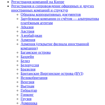
Регистрация компаний на Кипре
Регистрация и сопровождение офшорных и других
иностранных компаний и структур
Образцы корпоративных документов
Зарубежная компания со счётом — альтернатива
платёжным агентам
Абхазия
Австрия
Азербайджан
Армения
Армения (открытие филиала иностранной
компании)
Багамские острова
Бахрейн
Белиз
Белоруссия
Бразилия
Британские Виргинские острова (BVI)
Великобритания
Венгрия
Вьетнам
Гибралтар
Гонконг
Грузия
Доминика