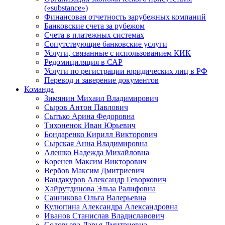
(«substance»)
Финансовая отчетность зарубежных компаний
Банковские счета за рубежом
Счета в платежных системах
Сопутствующие банковские услуги
Услуги, связанные с использованием КИК
Редомициляция в САР
Услуги по регистрации юридических лиц в РФ
Перевод и заверение документов
Команда
Зимянин Михаил Владимирович
Сыров Антон Павлович
Сытько Арина Федоровна
Тихоненок Иван Юрьевич
Бондаренко Кирилл Викторович
Сырская Анна Владимировна
Алешко Надежда Михайловна
Коренев Максим Викторович
Вербов Максим Дмитриевич
Вандакуров Александр Геворкович
Хайрутдинова Эльза Ралифовна
Санникова Ольга Валерьевна
Кулюпина Александра Александровна
Иванов Станислав Владиславович
Соловьева Дарья Дмитриевна