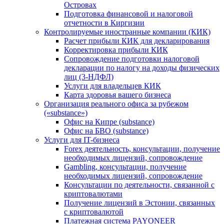
Островах
Подготовка финансовой и налоговой
отчетности в Киргизии
Контролируемые иностранные компании (КИК)
Расчет прибыли КИК для декларирования
Корректировка прибыли КИК
Сопровождение подготовки налоговой
декларации по налогу на доходы физических
лиц (3-НДФЛ)
Услуги для владельцев КИК
Карта здоровья вашего бизнеса
Организация реального офиса за рубежом
(«substance»)
Офис на Кипре (substance)
Офис на БВО (substance)
Услуги для IT-бизнеса
Forex деятельность, консультации, получение
необходимых лицензий, сопровождение
Gambling, консультации, получение
необходимых лицензий, сопровождение
Консультации по деятельности, связанной с
криптовалютами
Получение лицензий в Эстонии, связанных
с криптовалютой
Платежная система PAYONEER