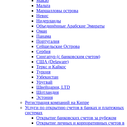
Макао
Мальта
Маршалловы острова
Нeвис
Нидерланды
Объединённые Арабские Эмираты
Оман
Панама
Португалия
Сейшельские Острова
Сербия
Сингапур (c банковским счетом)
США (Delaware)
Теркс и Кайкос
Турция
Узбекистан
Уругвай
Швейцария, LTD
Шотландия
Эстония
Регистрация компаний на Кипре
Услуги по открытию счетов в банках и платежных
системах
Открытие банковских счетов за рубежом
Открытие личных и корпоративных счетов в