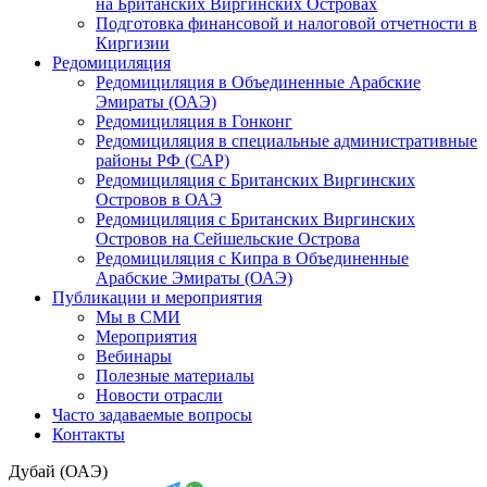
на Британских Виргинских Островах
Подготовка финансовой и налоговой отчетности в
Киргизии
Редомициляция
Редомициляция в Объединенные Арабские
Эмираты (ОАЭ)
Редомициляция в Гонконг
Редомициляция в специальные административные
районы РФ (САР)
Редомициляция с Британских Виргинских
Островов в ОАЭ
Редомициляция с Британских Виргинских
Островов на Сейшельские Острова
Редомициляция с Кипра в Объединенные
Арабские Эмираты (ОАЭ)
Публикации и мероприятия
Мы в СМИ
Мероприятия
Вебинары
Полезные материалы
Новости отрасли
Часто задаваемые вопросы
Контакты
Дубай (ОАЭ)