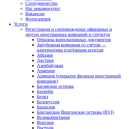
Сотрудничество
Нас рекомендуют
Вакансии
Фотогалерея
Услуги
Регистрация и сопровождение офшорных и
других иностранных компаний и структур
Образцы корпоративных документов
Зарубежная компания со счётом —
альтернатива платёжным агентам
Абхазия
Австрия
Азербайджан
Армения
Армения (открытие филиала иностранной
компании)
Багамские острова
Бахрейн
Белиз
Белоруссия
Бразилия
Британские Виргинские острова (BVI)
Великобритания
Венгрия
Вьетнам