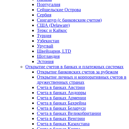
Португалия
Сейшельские Острова
Сербия
Сингапур (c банковским счетом)
США (Delaware)
Теркс и Кайкос
Турция
Узбекистан
Уругвай
Швейцария, LTD
Шотландия
Эстония
Открытие счетов в банках и платежных системах
Открытие банковских счетов за рубежом
Открытие личных и корпоративных счетов в
дружественных странах
Счета в банках Австрии
Счета в банках Андорры
Счета в банках Армении
Счета в банках Бахрейна
Счета в банках Беларуси
Счета в банках Великобритании
Счета в банках Венгрии
Счета в банках Казахстана
Счета в банках Кипра