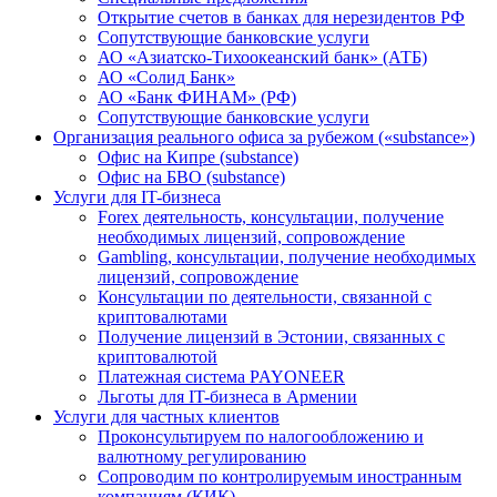
Открытие счетов в банках для нерезидентов РФ
Сопутствующие банковские услуги
АО «Азиатско-Тихоокеанский банк» (АТБ)
АО «Солид Банк»
АО «Банк ФИНАМ» (РФ)
Сопутствующие банковские услуги
Организация реального офиса за рубежом («substance»)
Офис на Кипре (substance)
Офис на БВО (substance)
Услуги для IT-бизнеса
Forex деятельность, консультации, получение
необходимых лицензий, сопровождение
Gambling, консультации, получение необходимых
лицензий, сопровождение
Консультации по деятельности, связанной с
криптовалютами
Получение лицензий в Эстонии, связанных с
криптовалютой
Платежная система PAYONEER
Льготы для IT-бизнеса в Армении
Услуги для частных клиентов
Проконсультируем по налогообложению и
валютному регулированию
Сопроводим по контролируемым иностранным
компаниям (КИК)