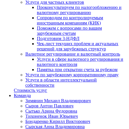
Услуги для частных клиентов
Проконсультируем по налогообложению и
валютному регулированию
Сопроводим по контролируемым
иностранным компаниям (КИК)
Поможем с вопросами по вашим
зарубежным счетам
Подготовим 3-НДФЛ
Чек-лист текущих проблем и актуальных
решений для зарубежных структур
Валютное регулирование и валютный контроль
Услуги в сфере валютного регулирования и
валютного контроля
Памятка при открытии счета за рубежом
Услуги по зарубежному корпоративному праву
Услуги в области интеллектуальной
собственности
Стоимость услуг
Команда
Зимянин Михаил Владимирович
Сыров Антон Павлович
Сытько Арина Федоровна
Тихоненок Иван Юрьевич
Бондаренко Кирилл Викторович
Сырская Анна Владимировна