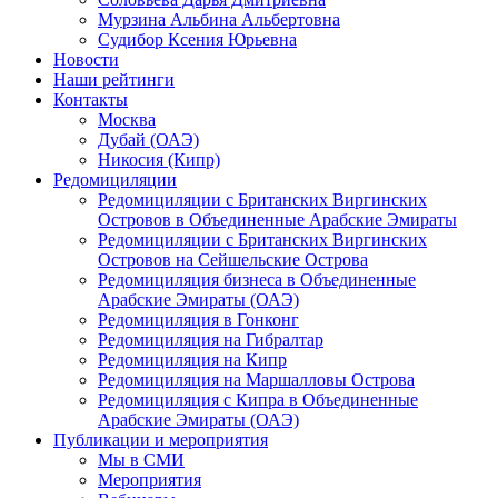
Мурзина Альбина Альбертовна
Судибор Ксения Юрьевна
Новости
Наши рейтинги
Контакты
Москва
Дубай (ОАЭ)
Никосия (Кипр)
Редомициляции
Редомициляции с Британских Виргинских
Островов в Объединенные Арабские Эмираты
Редомициляции с Британских Виргинских
Островов на Сейшельские Острова
Редомициляция бизнеса в Объединенные
Арабские Эмираты (ОАЭ)
Редомициляция в Гонконг
Редомициляция на Гибралтар
Редомициляция на Кипр
Редомициляция на Маршалловы Острова
Редомициляция с Кипра в Объединенные
Арабские Эмираты (ОАЭ)
Публикации и мероприятия
Мы в СМИ
Мероприятия