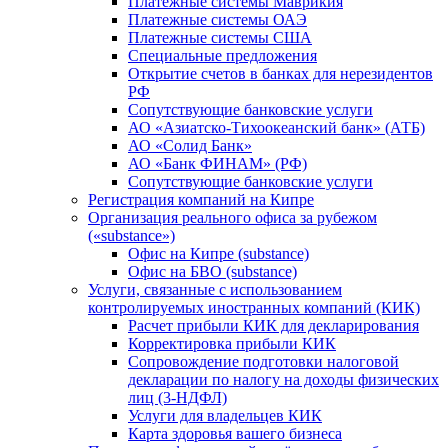
Платежные системы Маврикия
Платежные системы ОАЭ
Платежные системы США
Специальные предложения
Открытие счетов в банках для нерезидентов
РФ
Сопутствующие банковские услуги
АО «Азиатско-Тихоокеанский банк» (АТБ)
АО «Солид Банк»
АО «Банк ФИНАМ» (РФ)
Сопутствующие банковские услуги
Регистрация компаний на Кипре
Организация реального офиса за рубежом
(«substance»)
Офис на Кипре (substance)
Офис на БВО (substance)
Услуги, связанные с использованием
контролируемых иностранных компаний (КИК)
Расчет прибыли КИК для декларирования
Корректировка прибыли КИК
Сопровождение подготовки налоговой
декларации по налогу на доходы физических
лиц (3-НДФЛ)
Услуги для владельцев КИК
Карта здоровья вашего бизнеса