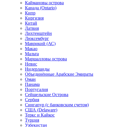
Каймановы острова
Канада (Ontario)
Кипр
Киргизия
Китай
Латвия
Лихтенштейн
Люксембург
Маврикий (АС)
Макао
Мальта
Маршалловы острова
Нeвис
Нидерланды
Объединённые Арабские Эмираты
Оман
Панама
Португалия
Сейшельские Острова
Сербия
Сингапур (c банковским счетом)
США (Delaware)
Теркс и Кайкос
Турция
Узбекистан