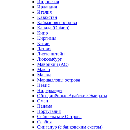
Индонезия
Ирландия
Италия
Казахстан
Каймановы острова
Канада (Ontario)
Кипр
Киргизия
Китай
Латвия
Лихтенштейн
Люксембург
Маврикий (АС)
Макао
Мальта
Маршалловы острова
Нeвис
Нидерланды
Объединённые Арабские Эмираты
Оман
Панама
Португалия
Сейшельские Острова
Сербия
Сингапур (c банковским счетом)