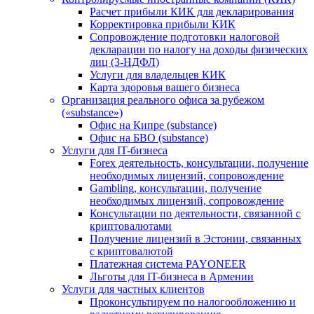
Расчет прибыли КИК для декларирования
Корректировка прибыли КИК
Сопровождение подготовки налоговой
декларации по налогу на доходы физических
лиц (3-НДФЛ)
Услуги для владельцев КИК
Карта здоровья вашего бизнеса
Организация реального офиса за рубежом
(«substance»)
Офис на Кипре (substance)
Офис на БВО (substance)
Услуги для IT-бизнеса
Forex деятельность, консультации, получение
необходимых лицензий, сопровождение
Gambling, консультации, получение
необходимых лицензий, сопровождение
Консультации по деятельности, связанной с
криптовалютами
Получение лицензий в Эстонии, связанных
с криптовалютой
Платежная система PAYONEER
Льготы для IT-бизнеса в Армении
Услуги для частных клиентов
Проконсультируем по налогообложению и