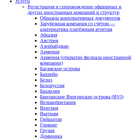
Услуги
Регистрация и сопровождение офшорных и
других иностранных компаний и структур
Образцы корпоративных документов
Зарубежная компания со счётом —
альтернатива платёжным агентам
Абхазия
Австрия
Азербайджан
Армения
Армения (открытие филиала иностранной
компании)
Багамские острова
Бахрейн
Белиз
Белоруссия
Бразилия
Британские Виргинские острова (BVI)
Великобритания
Венгрия
Вьетнам
Гибралтар
Гонконг
Грузия
Доминика