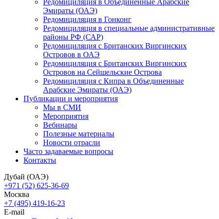
Редомициляция в Объединенные Арабские
Эмираты (ОАЭ)
Редомициляция в Гонконг
Редомициляция в специальные административные
районы РФ (САР)
Редомициляция с Британских Виргинских
Островов в ОАЭ
Редомициляция с Британских Виргинских
Островов на Сейшельские Острова
Редомициляция с Кипра в Объединенные
Арабские Эмираты (ОАЭ)
Публикации и мероприятия
Мы в СМИ
Мероприятия
Вебинары
Полезные материалы
Новости отрасли
Часто задаваемые вопросы
Контакты
Дубай (ОАЭ)
+971 (52) 625-36-69
Москва
+7 (495) 419-16-23
E-mail