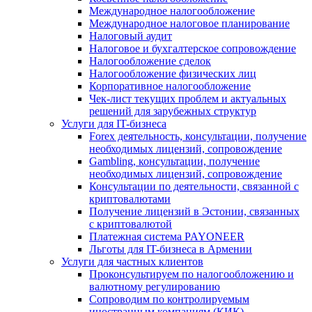
Международное налогообложение
Международное налоговое планирование
Налоговый аудит
Налоговое и бухгалтерское сопровождение
Налогообложение сделок
Налогообложение физических лиц
Корпоративное налогообложение
Чек-лист текущих проблем и актуальных
решений для зарубежных структур
Услуги для IT-бизнеса
Forex деятельность, консультации, получение
необходимых лицензий, сопровождение
Gambling, консультации, получение
необходимых лицензий, сопровождение
Консультации по деятельности, связанной с
криптовалютами
Получение лицензий в Эстонии, связанных
с криптовалютой
Платежная система PAYONEER
Льготы для IT-бизнеса в Армении
Услуги для частных клиентов
Проконсультируем по налогообложению и
валютному регулированию
Сопроводим по контролируемым
иностранным компаниям (КИК)