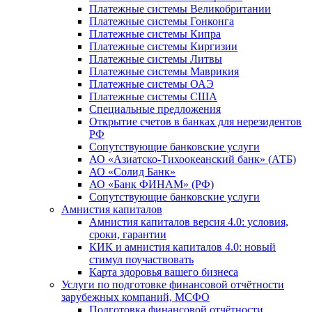
Платежные системы Великобритании
Платежные системы Гонконга
Платежные системы Кипра
Платежные системы Киргизии
Платежные системы Литвы
Платежные системы Маврикия
Платежные системы ОАЭ
Платежные системы США
Специальные предложения
Открытие счетов в банках для нерезидентов
РФ
Сопутствующие банковские услуги
АО «Азиатско-Тихоокеанский банк» (АТБ)
АО «Солид Банк»
АО «Банк ФИНАМ» (РФ)
Сопутствующие банковские услуги
Амнистия капиталов
Амнистия капиталов версия 4.0: условия,
сроки, гарантии
КИК и амнистия капиталов 4.0: новый
стимул поучаствовать
Карта здоровья вашего бизнеса
Услуги по подготовке финансовой отчётности
зарубежных компаний, МСФО
Подготовка финансовой отчётности