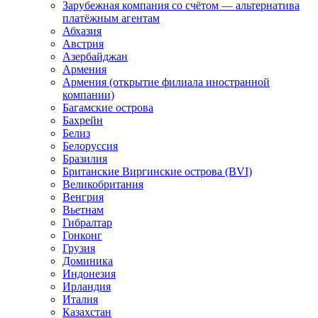
Зарубежная компания со счётом — альтернатива
платёжным агентам
Абхазия
Австрия
Азербайджан
Армения
Армения (открытие филиала иностранной
компании)
Багамские острова
Бахрейн
Белиз
Белоруссия
Бразилия
Британские Виргинские острова (BVI)
Великобритания
Венгрия
Вьетнам
Гибралтар
Гонконг
Грузия
Доминика
Индонезия
Ирландия
Италия
Казахстан