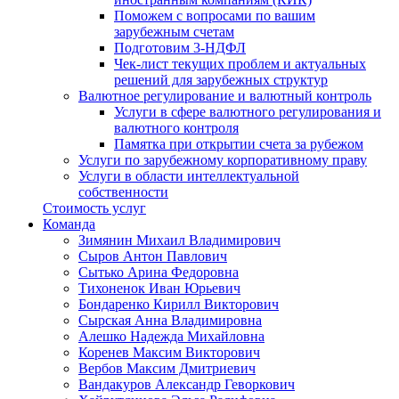
Поможем с вопросами по вашим
зарубежным счетам
Подготовим 3-НДФЛ
Чек-лист текущих проблем и актуальных
решений для зарубежных структур
Валютное регулирование и валютный контроль
Услуги в сфере валютного регулирования и
валютного контроля
Памятка при открытии счета за рубежом
Услуги по зарубежному корпоративному праву
Услуги в области интеллектуальной
собственности
Стоимость услуг
Команда
Зимянин Михаил Владимирович
Сыров Антон Павлович
Сытько Арина Федоровна
Тихоненок Иван Юрьевич
Бондаренко Кирилл Викторович
Сырская Анна Владимировна
Алешко Надежда Михайловна
Коренев Максим Викторович
Вербов Максим Дмитриевич
Вандакуров Александр Геворкович