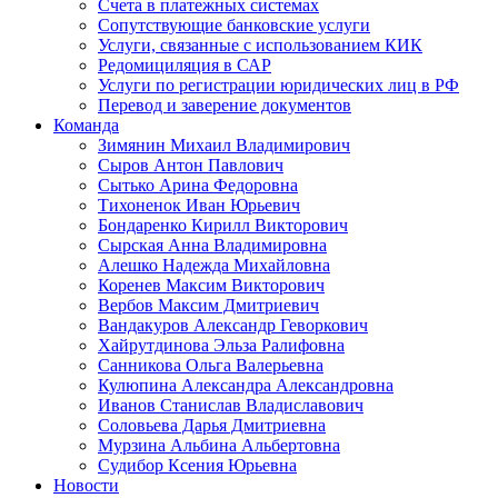
Счета в платежных системах
Сопутствующие банковские услуги
Услуги, связанные с использованием КИК
Редомициляция в САР
Услуги по регистрации юридических лиц в РФ
Перевод и заверение документов
Команда
Зимянин Михаил Владимирович
Сыров Антон Павлович
Сытько Арина Федоровна
Тихоненок Иван Юрьевич
Бондаренко Кирилл Викторович
Сырская Анна Владимировна
Алешко Надежда Михайловна
Коренев Максим Викторович
Вербов Максим Дмитриевич
Вандакуров Александр Геворкович
Хайрутдинова Эльза Ралифовна
Санникова Ольга Валерьевна
Кулюпина Александра Александровна
Иванов Станислав Владиславович
Соловьева Дарья Дмитриевна
Мурзина Альбина Альбертовна
Судибор Ксения Юрьевна
Новости