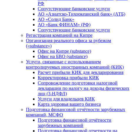
РФ
Сопутствующие банковские услуги
АО «Азиатско-Тихоокеанский банк» (АТБ)
АО «Солид Банк»
АО «Банк ФИНАМ» (РФ)
Сопутствующие банковские услуги
Регистрация компаний на Кипре
Организация реального офиса за рубежом
(«substance»)
Офис на Кипре (substance)
Офис на БВО (substance)
Услуги, связанные с использованием
контролируемых иностранных компаний (КИК)
Расчет прибыли КИК для декларирования
Корректировка прибыли КИК
Сопровождение подготовки налоговой
декларации по налогу на доходы физических
лиц (3-НДФЛ)
Услуги для владельцев КИК
Карта здоровья вашего бизнеса
Подготовка финансовой отчётности зарубежных
компаний, МСФО
Подготовка финансовой отчётности
зарубежных компаний
Подготовка финансовой отчетности на