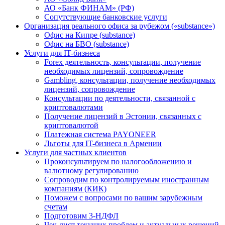
АО «Банк ФИНАМ» (РФ)
Сопутствующие банковские услуги
Организация реального офиса за рубежом («substance»)
Офис на Кипре (substance)
Офис на БВО (substance)
Услуги для IT-бизнеса
Forex деятельность, консультации, получение
необходимых лицензий, сопровождение
Gambling, консультации, получение необходимых
лицензий, сопровождение
Консультации по деятельности, связанной с
криптовалютами
Получение лицензий в Эстонии, связанных с
криптовалютой
Платежная система PAYONEER
Льготы для IT-бизнеса в Армении
Услуги для частных клиентов
Проконсультируем по налогообложению и
валютному регулированию
Сопроводим по контролируемым иностранным
компаниям (КИК)
Поможем с вопросами по вашим зарубежным
счетам
Подготовим 3-НДФЛ
Чек-лист текущих проблем и актуальных решений