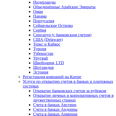
Нидерланды
Объединённые Арабские Эмираты
Оман
Панама
Португалия
Сейшельские Острова
Сербия
Сингапур (c банковским счетом)
США (Delaware)
Теркс и Кайкос
Турция
Узбекистан
Уругвай
Швейцария, LTD
Шотландия
Эстония
Регистрация компаний на Кипре
Услуги по открытию счетов в банках и платежных
системах
Открытие банковских счетов за рубежом
Открытие личных и корпоративных счетов в
дружественных странах
Счета в банках Австрии
Счета в банках Андорры
Счета в банках Армении