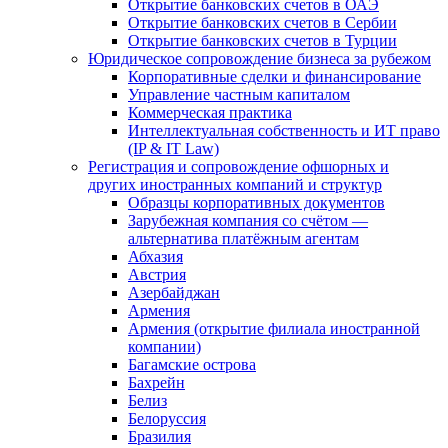
Открытие банковских счетов в ОАЭ
Открытие банковских счетов в Сербии
Открытие банковских счетов в Турции
Юридическое сопровождение бизнеса за рубежом
Корпоративные сделки и финансирование
Управление частным капиталом
Коммерческая практика
Интеллектуальная собственность и ИТ право
(IP & IT Law)
Регистрация и сопровождение офшорных и
других иностранных компаний и структур
Образцы корпоративных документов
Зарубежная компания со счётом —
альтернатива платёжным агентам
Абхазия
Австрия
Азербайджан
Армения
Армения (открытие филиала иностранной
компании)
Багамские острова
Бахрейн
Белиз
Белоруссия
Бразилия