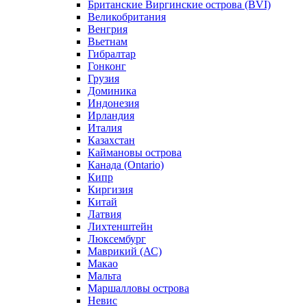
Британские Виргинские острова (BVI)
Великобритания
Венгрия
Вьетнам
Гибралтар
Гонконг
Грузия
Доминика
Индонезия
Ирландия
Италия
Казахстан
Каймановы острова
Канада (Ontario)
Кипр
Киргизия
Китай
Латвия
Лихтенштейн
Люксембург
Маврикий (АС)
Макао
Мальта
Маршалловы острова
Нeвис