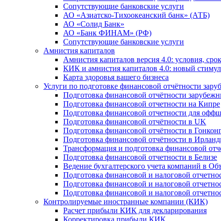
Сопутствующие банковские услуги
АО «Азиатско-Тихоокеанский банк» (АТБ)
АО «Солид Банк»
АО «Банк ФИНАМ» (РФ)
Сопутствующие банковские услуги
Амнистия капиталов
Амнистия капиталов версия 4.0: условия, сро
КИК и амнистия капиталов 4.0: новый стимул
Карта здоровья вашего бизнеса
Услуги по подготовке финансовой отчётности за
Подготовка финансовой отчётности зарубеж
Подготовка финансовой отчетности на Кипре
Подготовка финансовой отчетности для офф
Подготовка финансовой отчётности в UK
Подготовка финансовой отчётности в Гонкон
Подготовка финансовой отчётности в Ирлан
Трансформация и подготовка финансовой от
Подготовка финансовой отчетности в Белизе
Ведение бухгалтерского учета компаний в О
Подготовка финансовой и налоговой отчетно
Подготовка финансовой и налоговой отчетно
Подготовка финансовой и налоговой отчетно
Контролируемые иностранные компании (КИК)
Расчет прибыли КИК для декларирования
Корректировка прибыли КИК