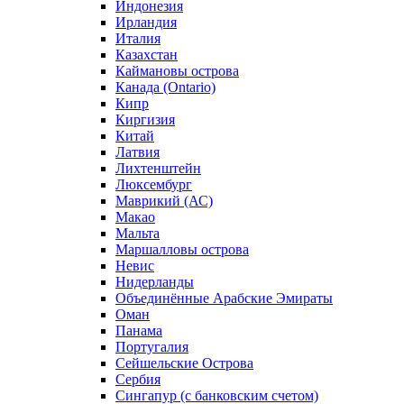
Индонезия
Ирландия
Италия
Казахстан
Каймановы острова
Канада (Ontario)
Кипр
Киргизия
Китай
Латвия
Лихтенштейн
Люксембург
Маврикий (АС)
Макао
Мальта
Маршалловы острова
Нeвис
Нидерланды
Объединённые Арабские Эмираты
Оман
Панама
Португалия
Сейшельские Острова
Сербия
Сингапур (c банковским счетом)