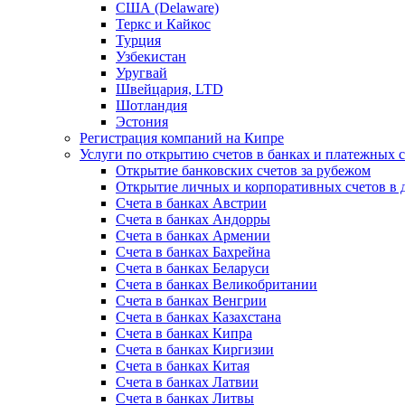
США (Delaware)
Теркс и Кайкос
Турция
Узбекистан
Уругвай
Швейцария, LTD
Шотландия
Эстония
Регистрация компаний на Кипре
Услуги по открытию счетов в банках и платежных 
Открытие банковских счетов за рубежом
Открытие личных и корпоративных счетов в 
Счета в банках Австрии
Счета в банках Андорры
Счета в банках Армении
Счета в банках Бахрейна
Счета в банках Беларуси
Счета в банках Великобритании
Счета в банках Венгрии
Счета в банках Казахстана
Счета в банках Кипра
Счета в банках Киргизии
Счета в банках Китая
Счета в банках Латвии
Счета в банках Литвы