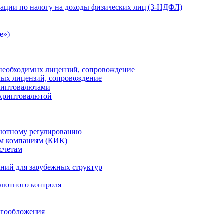
ации по налогу на доходы физических лиц (3-НДФЛ)
e»)
е необходимых лицензий, сопровождение
имых лицензий, сопровождение
криптовалютами
 криптовалютой
лютному регулированию
м компаниям (КИК)
счетам
ений для зарубежных структур
алютного контроля
огообложения