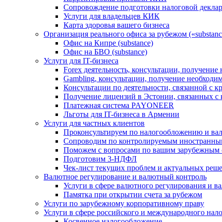
Сопровождение подготовки налоговой деклар
Услуги для владельцев КИК
Карта здоровья вашего бизнеса
Организация реального офиса за рубежом («substanc
Офис на Кипре (substance)
Офис на БВО (substance)
Услуги для IT-бизнеса
Forex деятельность, консультации, получени
Gambling, консультации, получение необход
Консультации по деятельности, связанной с 
Получение лицензий в Эстонии, связанных с
Платежная система PAYONEER
Льготы для IT-бизнеса в Армении
Услуги для частных клиентов
Проконсультируем по налогообложению и ва
Сопроводим по контролируемым иностранны
Поможем с вопросами по вашим зарубежным 
Подготовим 3-НДФЛ
Чек-лист текущих проблем и актуальных реш
Валютное регулирование и валютный контроль
Услуги в сфере валютного регулирования и в
Памятка при открытии счета за рубежом
Услуги по зарубежному корпоративному праву
Услуги в сфере российского и международного нал
Косвенное налогообложение