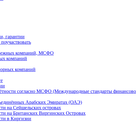
ки, гарантии
 поучаствовать
рубежных компаний, МСФО
ных компаний
шорных компаний
ге
дии
чётности согласно МСФО (Международные стандарты финансово
бъединённых Арабских Эмиратах (ОАЭ)
сти на Сейшельских островах
сти на Британских Виргинских Островах
сти в Киргизии