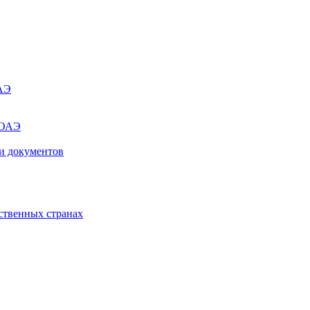
ОАЭ
 ОАЭ
и документов
ственных странах