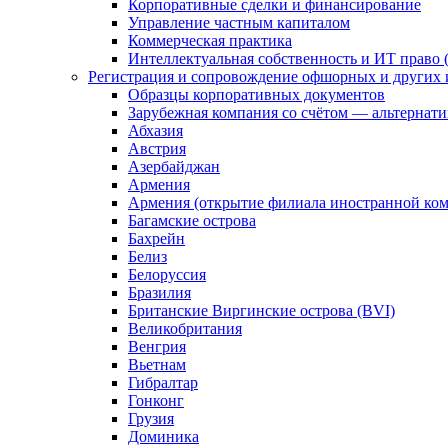
Корпоративные сделки и финансирование
Управление частным капиталом
Коммерческая практика
Интеллектуальная собственность и ИТ право (
Регистрация и сопровождение офшорных и других 
Образцы корпоративных документов
Зарубежная компания со счётом — альтернат
Абхазия
Австрия
Азербайджан
Армения
Армения (открытие филиала иностранной ко
Багамские острова
Бахрейн
Белиз
Белоруссия
Бразилия
Британские Виргинские острова (BVI)
Великобритания
Венгрия
Вьетнам
Гибралтар
Гонконг
Грузия
Доминика