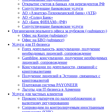
Открытие счетов в банках для нерезидентов РФ
Сопутствующие банковские услуги
АО «Азиатско-Тихоокеанский банк» (АТБ)
АО «Солид Банк»
АО «Банк ФИНАМ» (РФ)
Сопутствующие банковские услуги
Организация реального офиса за рубежом («substance»)
Офис на Кипре (substance)
Офис на БВО (substance)
Услуги для IT-бизнеса
Forex деятельность, консультации, получение
необходимых лицензий, сопровождение
Gambling, консультации, получение необходимых
лицензий, сопровождение
Консультации по деятельности, связанной с
криптовалютами
Получение лицензий в Эстонии, связанных с
криптовалютой
Платежная система PAYONEER
Льготы для IT-бизнеса в Армении
Услуги для частных клиентов
Проконсультируем по налогообложению и
валютному регулированию
Сопроводим по контролируемым иностранным
компаниям (КИК)