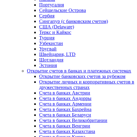
Португалия
Сейшельские Острова
Сербия
Сингапур (c банковским счетом)
США (Delaware)
Теркс и Кайкос
Турция
Узбекистан
Уругвай
Швейцария, LTD
Шотландия
Эстония
Открытие счетов в банках и платежных системах
Открытие банковских счетов за рубежом
Открытие личных и корпоративных счетов в
дружественных странах
Счета в банках Австрии
Счета в банках Андорры
Счета в банках Армении
Счета в банках Бахрейна
Счета в банках Беларуси
Счета в банках Великобритании
Счета в банках Венгрии
Счета в банках Казахстана
Счета в банках Кипра