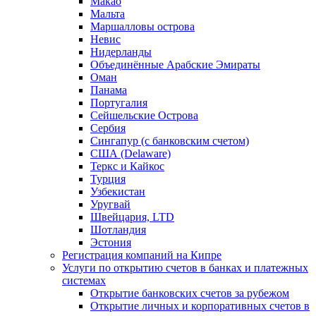
Макао
Мальта
Маршалловы острова
Нeвис
Нидерланды
Объединённые Арабские Эмираты
Оман
Панама
Португалия
Сейшельские Острова
Сербия
Сингапур (c банковским счетом)
США (Delaware)
Теркс и Кайкос
Турция
Узбекистан
Уругвай
Швейцария, LTD
Шотландия
Эстония
Регистрация компаний на Кипре
Услуги по открытию счетов в банках и платежных
системах
Открытие банковских счетов за рубежом
Открытие личных и корпоративных счетов в