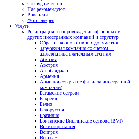
Сотрудничество
Нас рекомендуют
Вакансии
Фотогалерея
Услуги
Регистрация и сопровождение офшорных и
других иностранных компаний и структур
Образцы корпоративных документов
Зарубежная компания со счётом —
альтернатива платёжным агентам
Абхазия
Австрия
Азербайджан
Армения
Армения (открытие филиала иностранной
компании)
Багамские острова
Бахрейн
Белиз
Белоруссия
Бразилия
Британские Виргинские острова (BVI)
Великобритания
Венгрия
Вьетнам