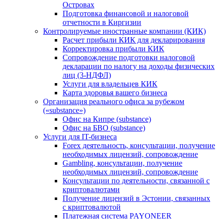
Островах
Подготовка финансовой и налоговой
отчетности в Киргизии
Контролируемые иностранные компании (КИК)
Расчет прибыли КИК для декларирования
Корректировка прибыли КИК
Сопровождение подготовки налоговой
декларации по налогу на доходы физических
лиц (3-НДФЛ)
Услуги для владельцев КИК
Карта здоровья вашего бизнеса
Организация реального офиса за рубежом
(«substance»)
Офис на Кипре (substance)
Офис на БВО (substance)
Услуги для IT-бизнеса
Forex деятельность, консультации, получение
необходимых лицензий, сопровождение
Gambling, консультации, получение
необходимых лицензий, сопровождение
Консультации по деятельности, связанной с
криптовалютами
Получение лицензий в Эстонии, связанных
с криптовалютой
Платежная система PAYONEER