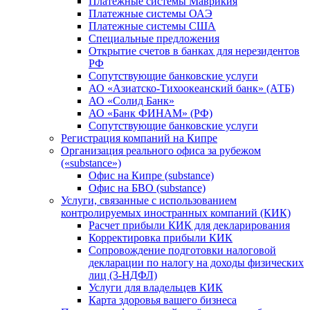
Платежные системы Маврикия
Платежные системы ОАЭ
Платежные системы США
Специальные предложения
Открытие счетов в банках для нерезидентов
РФ
Сопутствующие банковские услуги
АО «Азиатско-Тихоокеанский банк» (АТБ)
АО «Солид Банк»
АО «Банк ФИНАМ» (РФ)
Сопутствующие банковские услуги
Регистрация компаний на Кипре
Организация реального офиса за рубежом
(«substance»)
Офис на Кипре (substance)
Офис на БВО (substance)
Услуги, связанные с использованием
контролируемых иностранных компаний (КИК)
Расчет прибыли КИК для декларирования
Корректировка прибыли КИК
Сопровождение подготовки налоговой
декларации по налогу на доходы физических
лиц (3-НДФЛ)
Услуги для владельцев КИК
Карта здоровья вашего бизнеса