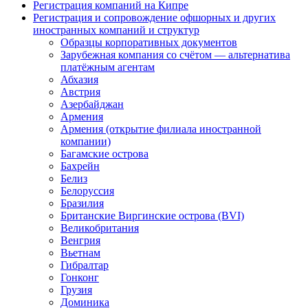
Регистрация компаний на Кипре
Регистрация и сопровождение офшорных и других
иностранных компаний и структур
Образцы корпоративных документов
Зарубежная компания со счётом — альтернатива
платёжным агентам
Абхазия
Австрия
Азербайджан
Армения
Армения (открытие филиала иностранной
компании)
Багамские острова
Бахрейн
Белиз
Белоруссия
Бразилия
Британские Виргинские острова (BVI)
Великобритания
Венгрия
Вьетнам
Гибралтар
Гонконг
Грузия
Доминика