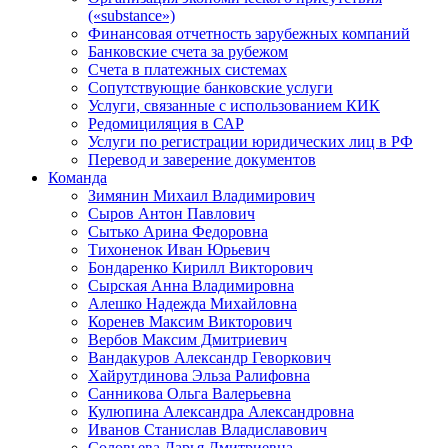
(«substance»)
Финансовая отчетность зарубежных компаний
Банковские счета за рубежом
Счета в платежных системах
Сопутствующие банковские услуги
Услуги, связанные с использованием КИК
Редомициляция в САР
Услуги по регистрации юридических лиц в РФ
Перевод и заверение документов
Команда
Зимянин Михаил Владимирович
Сыров Антон Павлович
Сытько Арина Федоровна
Тихоненок Иван Юрьевич
Бондаренко Кирилл Викторович
Сырская Анна Владимировна
Алешко Надежда Михайловна
Коренев Максим Викторович
Вербов Максим Дмитриевич
Вандакуров Александр Геворкович
Хайрутдинова Эльза Ралифовна
Санникова Ольга Валерьевна
Кулюпина Александра Александровна
Иванов Станислав Владиславович
Соловьева Дарья Дмитриевна