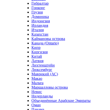
Гибралтар
Гонконг
Грузия
Доминика
Индонезия
Ирландия
Италия
Казахстан
Каймановы острова
Канада (Ontario)
Кипр
Киргизия
Китай
Латвия
Лихтенштейн
Люксембург
Маврикий (АС)
Макао
Мальта
Маршалловы острова
Нeвис
Нидерланды
Объединённые Арабские Эмираты
Оман
Панама