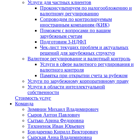
Услуги для частных клиентов
Проконсультируем по налогообложению и
валютному регулированию
Сопроводим по контролируемым
иностранным компаниям (КИК)
Поможем с вопросами по вашим
зарубежным счетам
Подготовим 3-НДФЛ
Чек-лист текущих проблем и актуальных
решений для зарубежных структур
Валютное регулирование и валютный контроль
Услуги в сфере валютного регулирования и
валютного контроля
Памятка при открытии счета за рубежом
Услуги по зарубежному корпоративному праву
Услуги в области интеллектуальной
собственности
Стоимость услуг
Команда
Зимянин Михаил Владимирович
Сыров Антон Павлович
Сытько Арина Федоровна
Тихоненок Иван Юрьевич
Бондаренко Кирилл Викторович
Сырская Анна Владимировна