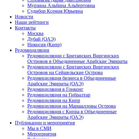
Мурзина Альбина Альбертовна
Судибор Ксения Юрьевна
Новости
Наши рейтинги
Контакты
Москва
Дубай (ОАЭ)
Никосия (Кипр)
Редомициляции
Редомициляции с Британских Виргинских
Островов в Объединенные Арабские Эмираты
Редомициляции с Британских Виргинских
Островов на Сейшельские Острова
Редомициляция бизнеса в Объединенные
Арабские Эмираты (ОАЭ)
Редомициляция в Гонконг
Редомициляция на Гибралтар
Редомициляция на Кипр
Редомициляция на Маршалловы Острова
Редомициляция с Кипра в Объединенные
Арабские Эмираты (ОАЭ)
Публикации и мероприятия
Мы в СМИ
Мероприятия