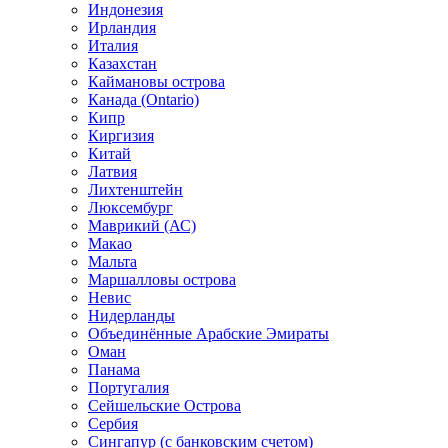
Индонезия
Ирландия
Италия
Казахстан
Каймановы острова
Канада (Ontario)
Кипр
Киргизия
Китай
Латвия
Лихтенштейн
Люксембург
Маврикий (АС)
Макао
Мальта
Маршалловы острова
Нeвис
Нидерланды
Объединённые Арабские Эмираты
Оман
Панама
Португалия
Сейшельские Острова
Сербия
Сингапур (c банковским счетом)