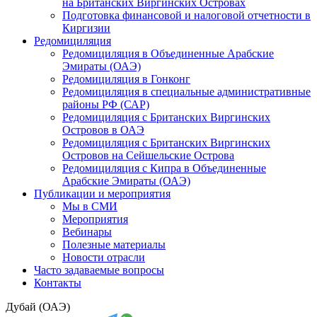
на Британских Виргинских Островах
Подготовка финансовой и налоговой отчетности в
Киргизии
Редомициляция
Редомициляция в Объединенные Арабские
Эмираты (ОАЭ)
Редомициляция в Гонконг
Редомициляция в специальные административные
районы РФ (САР)
Редомициляция с Британских Виргинских
Островов в ОАЭ
Редомициляция с Британских Виргинских
Островов на Сейшельские Острова
Редомициляция с Кипра в Объединенные
Арабские Эмираты (ОАЭ)
Публикации и мероприятия
Мы в СМИ
Мероприятия
Вебинары
Полезные материалы
Новости отрасли
Часто задаваемые вопросы
Контакты
Дубай (ОАЭ)