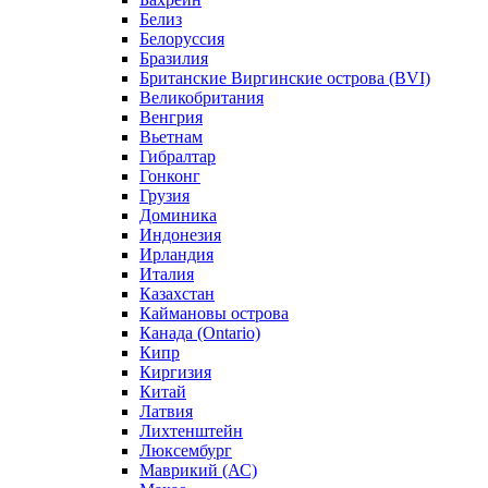
Белиз
Белоруссия
Бразилия
Британские Виргинские острова (BVI)
Великобритания
Венгрия
Вьетнам
Гибралтар
Гонконг
Грузия
Доминика
Индонезия
Ирландия
Италия
Казахстан
Каймановы острова
Канада (Ontario)
Кипр
Киргизия
Китай
Латвия
Лихтенштейн
Люксембург
Маврикий (АС)