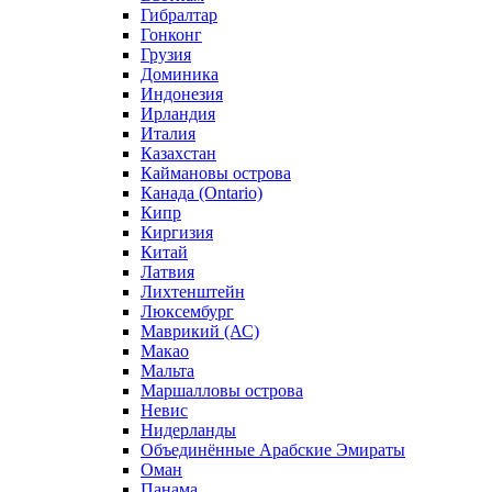
Гибралтар
Гонконг
Грузия
Доминика
Индонезия
Ирландия
Италия
Казахстан
Каймановы острова
Канада (Ontario)
Кипр
Киргизия
Китай
Латвия
Лихтенштейн
Люксембург
Маврикий (АС)
Макао
Мальта
Маршалловы острова
Нeвис
Нидерланды
Объединённые Арабские Эмираты
Оман
Панама