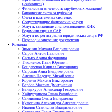
(«substance»)
Финансовая отчетность зарубежных компаний
Банковские счета за рубежом
Счета в платежных системах
Сопутствующие банковские услуги
Услуги, связанные с использованием КИК
Редомициляция в САР
Услуги по регистрации юридических лиц в РФ
Перевод и заверение документов
Команда
Зимянин Михаил Владимирович
Сыров Антон Павлович
Сытько Арина Федоровна
Тихоненок Иван Юрьевич
Бондаренко Кирилл Викторович
Сырская Анна Владимировна
Алешко Надежда Михайловна
Коренев Максим Викторович
Вербов Максим Дмитриевич
Вандакуров Александр Геворкович
Хайрутдинова Эльза Ралифовна
Санникова Ольга Валерьевна
Кулюпина Александра Александровна
Иванов Станислав Владиславович
Соловьева Дарья Дмитриевна