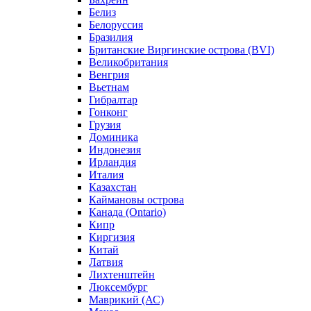
Белиз
Белоруссия
Бразилия
Британские Виргинские острова (BVI)
Великобритания
Венгрия
Вьетнам
Гибралтар
Гонконг
Грузия
Доминика
Индонезия
Ирландия
Италия
Казахстан
Каймановы острова
Канада (Ontario)
Кипр
Киргизия
Китай
Латвия
Лихтенштейн
Люксембург
Маврикий (АС)