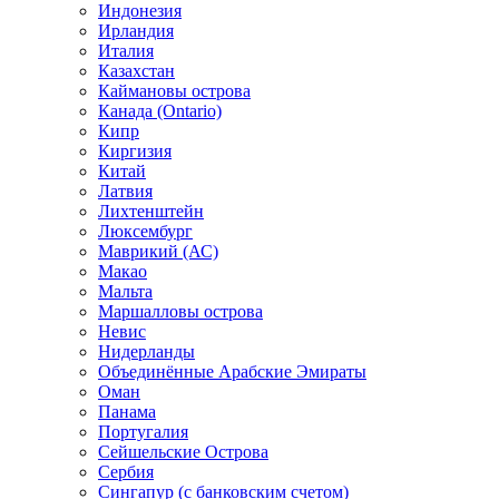
Индонезия
Ирландия
Италия
Казахстан
Каймановы острова
Канада (Ontario)
Кипр
Киргизия
Китай
Латвия
Лихтенштейн
Люксембург
Маврикий (АС)
Макао
Мальта
Маршалловы острова
Нeвис
Нидерланды
Объединённые Арабские Эмираты
Оман
Панама
Португалия
Сейшельские Острова
Сербия
Сингапур (c банковским счетом)