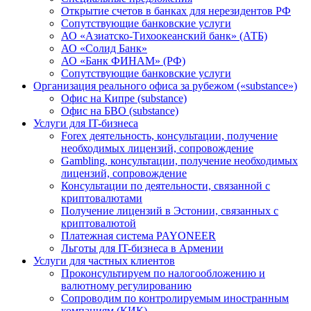
Открытие счетов в банках для нерезидентов РФ
Сопутствующие банковские услуги
АО «Азиатско-Тихоокеанский банк» (АТБ)
АО «Солид Банк»
АО «Банк ФИНАМ» (РФ)
Сопутствующие банковские услуги
Организация реального офиса за рубежом («substance»)
Офис на Кипре (substance)
Офис на БВО (substance)
Услуги для IT-бизнеса
Forex деятельность, консультации, получение
необходимых лицензий, сопровождение
Gambling, консультации, получение необходимых
лицензий, сопровождение
Консультации по деятельности, связанной с
криптовалютами
Получение лицензий в Эстонии, связанных с
криптовалютой
Платежная система PAYONEER
Льготы для IT-бизнеса в Армении
Услуги для частных клиентов
Проконсультируем по налогообложению и
валютному регулированию
Сопроводим по контролируемым иностранным
компаниям (КИК)