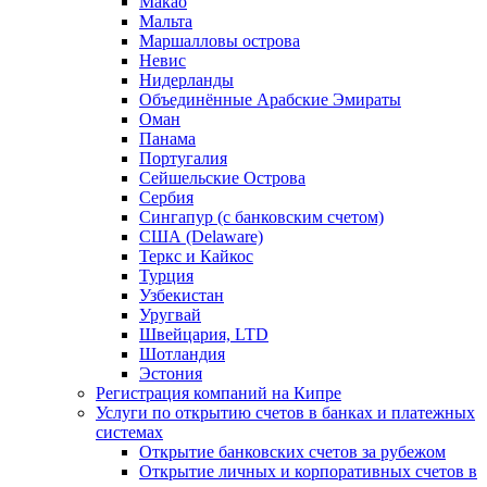
Макао
Мальта
Маршалловы острова
Нeвис
Нидерланды
Объединённые Арабские Эмираты
Оман
Панама
Португалия
Сейшельские Острова
Сербия
Сингапур (c банковским счетом)
США (Delaware)
Теркс и Кайкос
Турция
Узбекистан
Уругвай
Швейцария, LTD
Шотландия
Эстония
Регистрация компаний на Кипре
Услуги по открытию счетов в банках и платежных
системах
Открытие банковских счетов за рубежом
Открытие личных и корпоративных счетов в