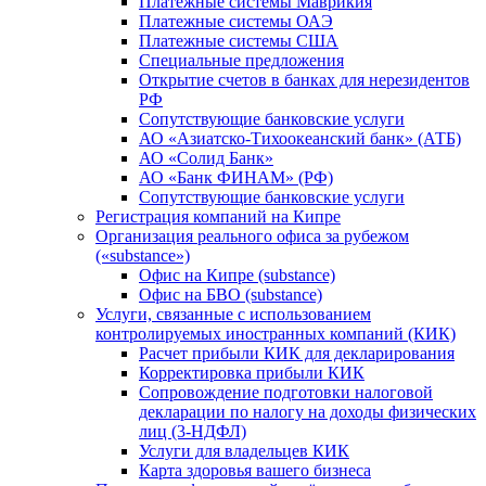
Платежные системы Маврикия
Платежные системы ОАЭ
Платежные системы США
Специальные предложения
Открытие счетов в банках для нерезидентов
РФ
Сопутствующие банковские услуги
АО «Азиатско-Тихоокеанский банк» (АТБ)
АО «Солид Банк»
АО «Банк ФИНАМ» (РФ)
Сопутствующие банковские услуги
Регистрация компаний на Кипре
Организация реального офиса за рубежом
(«substance»)
Офис на Кипре (substance)
Офис на БВО (substance)
Услуги, связанные с использованием
контролируемых иностранных компаний (КИК)
Расчет прибыли КИК для декларирования
Корректировка прибыли КИК
Сопровождение подготовки налоговой
декларации по налогу на доходы физических
лиц (3-НДФЛ)
Услуги для владельцев КИК
Карта здоровья вашего бизнеса