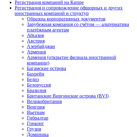
Регистрация компаний на Кипре
Регистрация и сопровождение офшорных и других
иностранных компаний и структур
Образцы корпоративных документов
Зарубежная компания со счётом — альтернатива
платёжным агентам
Абхазия
Австрия
Азербайджан
Армения
Армения (открытие филиала иностранной
компании)
Багамские острова
Бахрейн
Белиз
Белоруссия
Бразилия
Британские Виргинские острова (BVI)
Великобритания
Венгрия
Вьетнам
Гибралтар
Гонконг
Грузия
Доминика