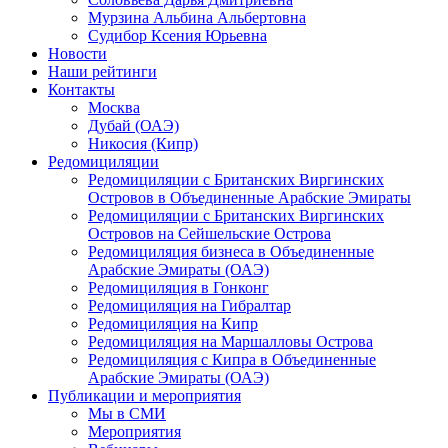
Мурзина Альбина Альбертовна
Судибор Ксения Юрьевна
Новости
Наши рейтинги
Контакты
Москва
Дубай (ОАЭ)
Никосия (Кипр)
Редомициляции
Редомициляции с Британских Виргинских
Островов в Объединенные Арабские Эмираты
Редомициляции с Британских Виргинских
Островов на Сейшельские Острова
Редомициляция бизнеса в Объединенные
Арабские Эмираты (ОАЭ)
Редомициляция в Гонконг
Редомициляция на Гибралтар
Редомициляция на Кипр
Редомициляция на Маршалловы Острова
Редомициляция с Кипра в Объединенные
Арабские Эмираты (ОАЭ)
Публикации и мероприятия
Мы в СМИ
Мероприятия