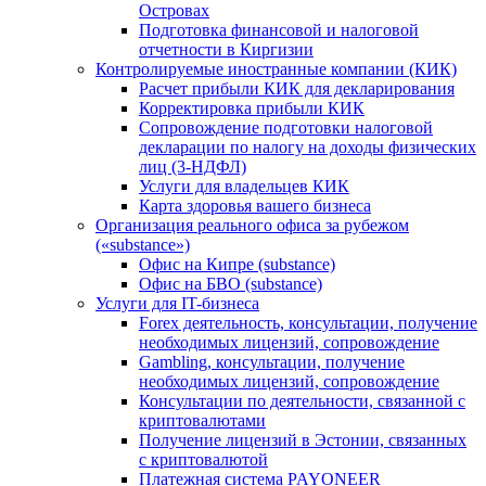
Островах
Подготовка финансовой и налоговой
отчетности в Киргизии
Контролируемые иностранные компании (КИК)
Расчет прибыли КИК для декларирования
Корректировка прибыли КИК
Сопровождение подготовки налоговой
декларации по налогу на доходы физических
лиц (3-НДФЛ)
Услуги для владельцев КИК
Карта здоровья вашего бизнеса
Организация реального офиса за рубежом
(«substance»)
Офис на Кипре (substance)
Офис на БВО (substance)
Услуги для IT-бизнеса
Forex деятельность, консультации, получение
необходимых лицензий, сопровождение
Gambling, консультации, получение
необходимых лицензий, сопровождение
Консультации по деятельности, связанной с
криптовалютами
Получение лицензий в Эстонии, связанных
с криптовалютой
Платежная система PAYONEER