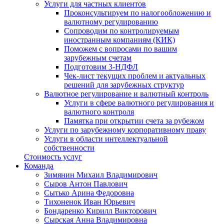
Услуги для частных клиентов
Проконсультируем по налогообложению и
валютному регулированию
Сопроводим по контролируемым
иностранным компаниям (КИК)
Поможем с вопросами по вашим
зарубежным счетам
Подготовим 3-НДФЛ
Чек-лист текущих проблем и актуальных
решений для зарубежных структур
Валютное регулирование и валютный контроль
Услуги в сфере валютного регулирования и
валютного контроля
Памятка при открытии счета за рубежом
Услуги по зарубежному корпоративному праву
Услуги в области интеллектуальной
собственности
Стоимость услуг
Команда
Зимянин Михаил Владимирович
Сыров Антон Павлович
Сытько Арина Федоровна
Тихоненок Иван Юрьевич
Бондаренко Кирилл Викторович
Сырская Анна Владимировна