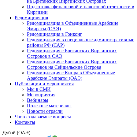
на Британских Виргинских Островах
Подготовка финансовой и налоговой отчетности в
Киргизии
Редомициляция
Редомициляция в Объединенные Арабские
Эмираты (ОАЭ)
Редомициляция в Гонконг
Редомициляция в специальные административные
районы РФ (САР)
Редомициляция с Британских Виргинских
Островов в ОАЭ
Редомициляция с Британских Виргинских
Островов на Сейшельские Острова
Редомициляция с Кипра в Объединенные
Арабские Эмираты (ОАЭ)
Публикации и мероприятия
Мы в СМИ
Мероприятия
Вебинары
Полезные материалы
Новости отрасли
Часто задаваемые вопросы
Контакты
Дубай (ОАЭ)