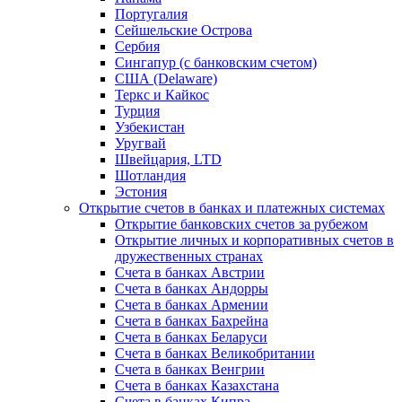
Португалия
Сейшельские Острова
Сербия
Сингапур (c банковским счетом)
США (Delaware)
Теркс и Кайкос
Турция
Узбекистан
Уругвай
Швейцария, LTD
Шотландия
Эстония
Открытие счетов в банках и платежных системах
Открытие банковских счетов за рубежом
Открытие личных и корпоративных счетов в
дружественных странах
Счета в банках Австрии
Счета в банках Андорры
Счета в банках Армении
Счета в банках Бахрейна
Счета в банках Беларуси
Счета в банках Великобритании
Счета в банках Венгрии
Счета в банках Казахстана
Счета в банках Кипра