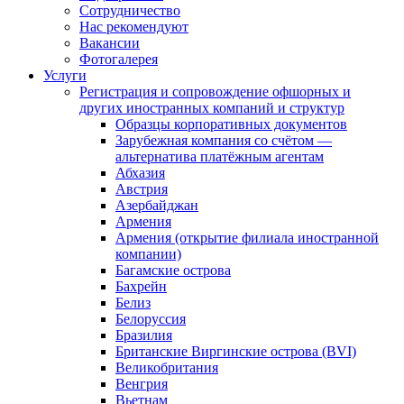
Сотрудничество
Нас рекомендуют
Вакансии
Фотогалерея
Услуги
Регистрация и сопровождение офшорных и
других иностранных компаний и структур
Образцы корпоративных документов
Зарубежная компания со счётом —
альтернатива платёжным агентам
Абхазия
Австрия
Азербайджан
Армения
Армения (открытие филиала иностранной
компании)
Багамские острова
Бахрейн
Белиз
Белоруссия
Бразилия
Британские Виргинские острова (BVI)
Великобритания
Венгрия
Вьетнам