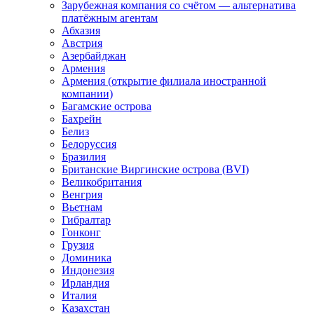
Зарубежная компания со счётом — альтернатива
платёжным агентам
Абхазия
Австрия
Азербайджан
Армения
Армения (открытие филиала иностранной
компании)
Багамские острова
Бахрейн
Белиз
Белоруссия
Бразилия
Британские Виргинские острова (BVI)
Великобритания
Венгрия
Вьетнам
Гибралтар
Гонконг
Грузия
Доминика
Индонезия
Ирландия
Италия
Казахстан