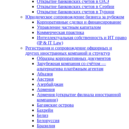
Открытие банковских счетов в ОАЭ
Открытие банковских счетов в Сербии
Открытие банковских счетов в Турции
Юридическое сопровождение бизнеса за рубежом
Корпоративные сделки и финансирование
Управление частным капиталом
Коммерческая практика
Интеллектуальная собственность и ИТ право
(IP & IT Law)
Регистрация и сопровождение офшорных и
других иностранных компаний и структур
Образцы корпоративных документов
Зарубежная компания со счётом —
альтернатива платёжным агентам
Абхазия
Австрия
Азербайджан
Армения
Армения (открытие филиала иностранной
компании)
Багамские острова
Бахрейн
Белиз
Белоруссия
Бразилия