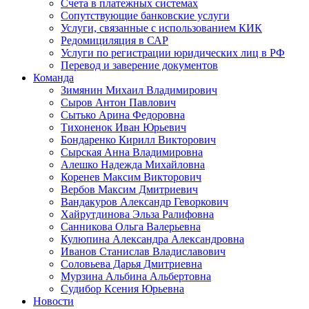
Счета в платежных системах
Сопутствующие банковские услуги
Услуги, связанные с использованием КИК
Редомициляция в САР
Услуги по регистрации юридических лиц в РФ
Перевод и заверение документов
Команда
Зимянин Михаил Владимирович
Сыров Антон Павлович
Сытько Арина Федоровна
Тихоненок Иван Юрьевич
Бондаренко Кирилл Викторович
Сырская Анна Владимировна
Алешко Надежда Михайловна
Коренев Максим Викторович
Вербов Максим Дмитриевич
Вандакуров Александр Геворкович
Хайрутдинова Эльза Ралифовна
Санникова Ольга Валерьевна
Кулюпина Александра Александровна
Иванов Станислав Владиславович
Соловьева Дарья Дмитриевна
Мурзина Альбина Альбертовна
Судибор Ксения Юрьевна
Новости