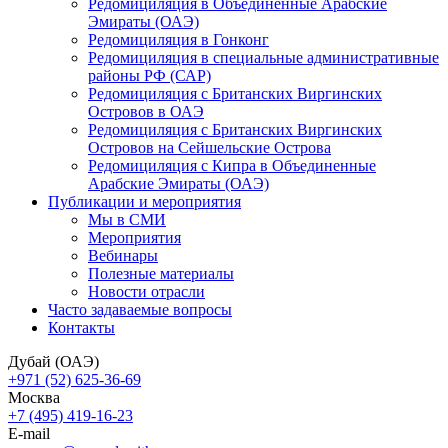
Редомициляция в Объединенные Арабские
Эмираты (ОАЭ)
Редомициляция в Гонконг
Редомициляция в специальные административные
районы РФ (САР)
Редомициляция с Британских Виргинских
Островов в ОАЭ
Редомициляция с Британских Виргинских
Островов на Сейшельские Острова
Редомициляция с Кипра в Объединенные
Арабские Эмираты (ОАЭ)
Публикации и мероприятия
Мы в СМИ
Мероприятия
Вебинары
Полезные материалы
Новости отрасли
Часто задаваемые вопросы
Контакты
Дубай (ОАЭ)
+971 (52) 625-36-69
Москва
+7 (495) 419-16-23
E-mail