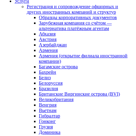
Услуги
Регистрация и сопровождение офшорных и
других иностранных компаний и структур
Образцы корпоративных документов
Зарубежная компания со счётом —
альтернатива платёжным агентам
Абхазия
Австрия
Азербайджан
Армения
Армения (открытие филиала иностранной
компании)
Багамские острова
Бахрейн
Белиз
Белоруссия
Бразилия
Британские Виргинские острова (BVI)
Великобритания
Венгрия
Вьетнам
Гибралтар
Гонконг
Грузия
Доминика