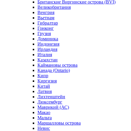
Британские Виргинские острова (BVI)
Великобритания
Венгрия
Вьетнам
Гибралтар
Гонконг
Грузия
Доминика
Индонезия
Ирландия
Италия
Казахстан
Каймановы острова
Канада (Ontario)
Кипр
Киргизия
Китай
Латвия
Лихтенштейн
Люксембург
Маврикий (АС)
Макао
Мальта
Маршалловы острова
Нeвис