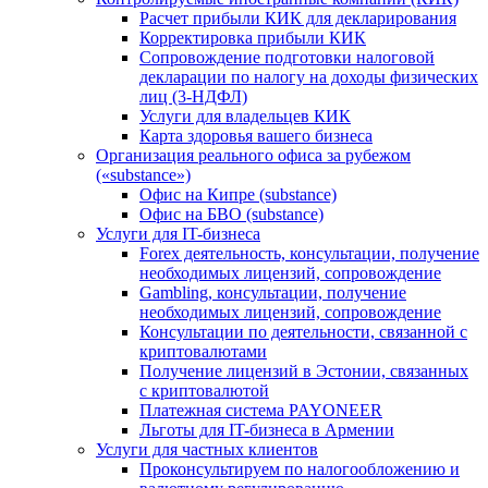
Расчет прибыли КИК для декларирования
Корректировка прибыли КИК
Сопровождение подготовки налоговой
декларации по налогу на доходы физических
лиц (3-НДФЛ)
Услуги для владельцев КИК
Карта здоровья вашего бизнеса
Организация реального офиса за рубежом
(«substance»)
Офис на Кипре (substance)
Офис на БВО (substance)
Услуги для IT-бизнеса
Forex деятельность, консультации, получение
необходимых лицензий, сопровождение
Gambling, консультации, получение
необходимых лицензий, сопровождение
Консультации по деятельности, связанной с
криптовалютами
Получение лицензий в Эстонии, связанных
с криптовалютой
Платежная система PAYONEER
Льготы для IT-бизнеса в Армении
Услуги для частных клиентов
Проконсультируем по налогообложению и