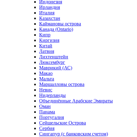
Индонезия
Ирландия
Италия
Казахстан
Каймановы острова
Канада (Ontario)
Кипр
Киргизия
Китай
Латвия
Лихтенштейн
Люксембург
Маврикий (АС)
Макао
Мальта
Маршалловы острова
Нeвис
Нидерланды
Объединённые Арабские Эмираты
Оман
Панама
Португалия
Сейшельские Острова
Сербия
Сингапур (c банковским счетом)