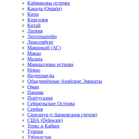
Каймановы острова
Канада (Ontario)
Кипр
Киргизия
Китай
Латвия
Лихтенштейн
Люксембург
Маврикий (АС)
Макао
Мальта
Маршалловы острова
Нeвис
Нидерланды
Объединённые Арабские Эмираты
Оман
Панама
Португалия
Сейшельские Острова
Сербия
Сингапур (c банковским счетом)
США (Delaware)
Теркс и Кайкос
Турция
Узбекистан