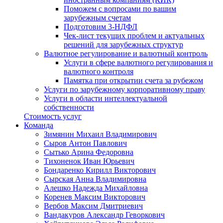
Поможем с вопросами по вашим
зарубежным счетам
Подготовим 3-НДФЛ
Чек-лист текущих проблем и актуальных
решений для зарубежных структур
Валютное регулирование и валютный контроль
Услуги в сфере валютного регулирования и
валютного контроля
Памятка при открытии счета за рубежом
Услуги по зарубежному корпоративному праву
Услуги в области интеллектуальной
собственности
Стоимость услуг
Команда
Зимянин Михаил Владимирович
Сыров Антон Павлович
Сытько Арина Федоровна
Тихоненок Иван Юрьевич
Бондаренко Кирилл Викторович
Сырская Анна Владимировна
Алешко Надежда Михайловна
Коренев Максим Викторович
Вербов Максим Дмитриевич
Вандакуров Александр Геворкович