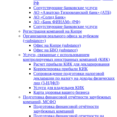
РФ
Сопутствующие банковские услуги
АО «Азиатско-Тихоокеанский банк» (АТБ)
АО «Солид Банк»
АО «Банк ФИНАМ» (РФ)
Сопутствующие банковские услуги
Регистрация компаний на Кипре
Организация реального офиса за рубежом
(«substance»)
Офис на Кипре (substance)
Офис на БВО (substance)
Услуги, связанные с использованием
контролируемых иностранных компаний (КИК)
Расчет прибыли КИК для декларирования
Корректировка прибыли КИК
Сопровождение подготовки налоговой
декларации по налогу на доходы физических
лиц (3-НДФЛ)
Услуги для владельцев КИК
Карта здоровья вашего бизнеса
Подготовка финансовой отчётности зарубежных
компаний, МСФО
Подготовка финансовой отчётности
зарубежных компаний
Подготовка финансовой отчетности на