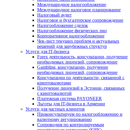
Международное налогообложение
Международное налоговое планирование
Налоговый аудит
Налоговое и бухгалтерское сопровождение
Налогообложение сделок
Налогообложение физических лиц
Корпоративное налогообложение
Чек-лист текущих проблем и актуальных
решений для зарубежных структур
Услуги для IT-бизнеса
Forex деятельность, консультации, получение
необходимых лицензий, сопровождение
Gambling, консультации, получение
необходимых лицензий, сопровождение
Консультации по деятельности, связанной с
криптовалютами
Получение лицензий в Эстонии, связанных
с криптовалютой
Платежная система PAYONEER
Льготы для IT-бизнеса в Армении
Услуги для частных клиентов
Проконсультируем по налогообложению и
валютному регулированию
Сопроводим по контролируемым
иностранным компаниям (КИК)