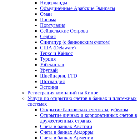
Нидерланды
Объединённые Арабские Эмираты
Оман
Панама
Португалия
Сейшельские Острова
Сербия
Сингапур (c банковским счетом)
США (Delaware)
Теркс и Кайкос
Турция
Узбекистан
Уругвай
Швейцария, LTD
Шотландия
Эстония
Регистрация компаний на Кипре
Услуги по открытию счетов в банках и платежных
системах
Открытие банковских счетов за рубежом
Открытие личных и корпоративных счетов в
дружественных странах
Счета в банках Австрии
Счета в банках Андорры
Счета в банках Армении