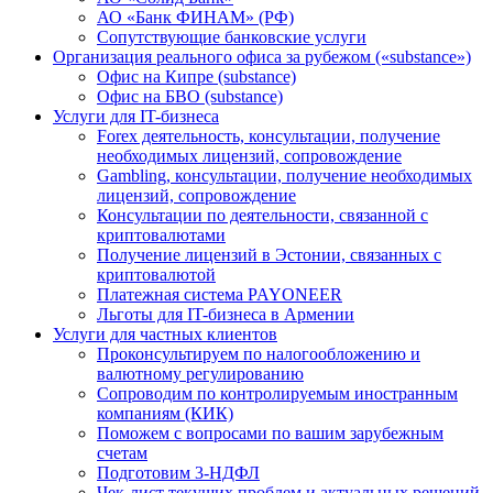
АО «Банк ФИНАМ» (РФ)
Сопутствующие банковские услуги
Организация реального офиса за рубежом («substance»)
Офис на Кипре (substance)
Офис на БВО (substance)
Услуги для IT-бизнеса
Forex деятельность, консультации, получение
необходимых лицензий, сопровождение
Gambling, консультации, получение необходимых
лицензий, сопровождение
Консультации по деятельности, связанной с
криптовалютами
Получение лицензий в Эстонии, связанных с
криптовалютой
Платежная система PAYONEER
Льготы для IT-бизнеса в Армении
Услуги для частных клиентов
Проконсультируем по налогообложению и
валютному регулированию
Сопроводим по контролируемым иностранным
компаниям (КИК)
Поможем с вопросами по вашим зарубежным
счетам
Подготовим 3-НДФЛ
Чек-лист текущих проблем и актуальных решений