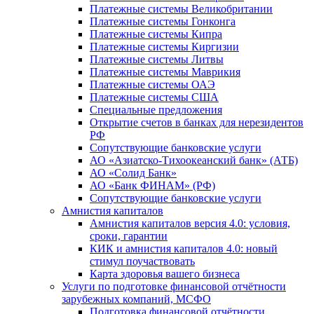
Платежные системы Великобритании
Платежные системы Гонконга
Платежные системы Кипра
Платежные системы Киргизии
Платежные системы Литвы
Платежные системы Маврикия
Платежные системы ОАЭ
Платежные системы США
Специальные предложения
Открытие счетов в банках для нерезидентов
РФ
Сопутствующие банковские услуги
АО «Азиатско-Тихоокеанский банк» (АТБ)
АО «Солид Банк»
АО «Банк ФИНАМ» (РФ)
Сопутствующие банковские услуги
Амнистия капиталов
Амнистия капиталов версия 4.0: условия,
сроки, гарантии
КИК и амнистия капиталов 4.0: новый
стимул поучаствовать
Карта здоровья вашего бизнеса
Услуги по подготовке финансовой отчётности
зарубежных компаний, МСФО
Подготовка финансовой отчётности