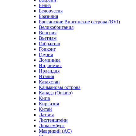
Белиз
Белоруссия
Бразилия
Британские Виргинские острова (BVI)
Великобритания
Венгрия
Вьетнам
Гибралтар
Гонконг
Грузия
Доминика
Индонезия
Ирландия
Италия
Казахстан
Каймановы острова
Канада (Ontario)
Кипр
Киргизия
Китай
Латвия
Лихтенштейн
Люксембург
Маврикий (АС)