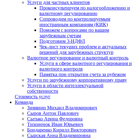
Услуги для частных клиентов
Проконсультируем по налогообложению и
валютному регулированию
Сопроводим по контролируемым
иностранным компаниям (КИК)
Поможем с вопросами по вашим
зарубежным счетам
Подготовим 3-НДФЛ
Чек-лист текущих проблем и актуальных
решений для зарубежных структур
Валютное регулирование и валютный контроль
Услуги в сфере валютного регулирования и
валютного контроля
Памятка при открытии счета за рубежом
Услуги по зарубежному корпоративному праву
Услуги в области интеллектуальной
собственности
Стоимость услуг
Команда
Зимянин Михаил Владимирович
Сыров Антон Павлович
Сытько Арина Федоровна
Тихоненок Иван Юрьевич
Бондаренко Кирилл Викторович
Сырская Анна Владимировна