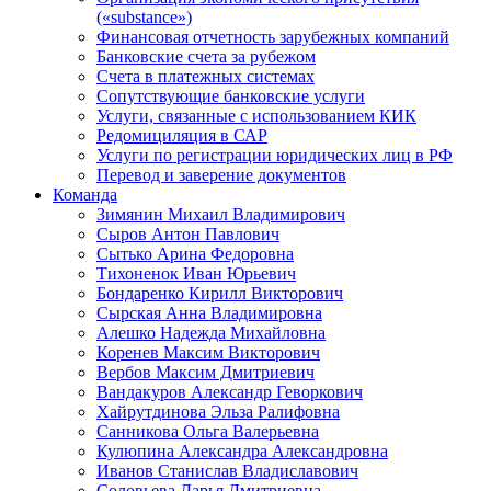
(«substance»)
Финансовая отчетность зарубежных компаний
Банковские счета за рубежом
Счета в платежных системах
Сопутствующие банковские услуги
Услуги, связанные с использованием КИК
Редомициляция в САР
Услуги по регистрации юридических лиц в РФ
Перевод и заверение документов
Команда
Зимянин Михаил Владимирович
Сыров Антон Павлович
Сытько Арина Федоровна
Тихоненок Иван Юрьевич
Бондаренко Кирилл Викторович
Сырская Анна Владимировна
Алешко Надежда Михайловна
Коренев Максим Викторович
Вербов Максим Дмитриевич
Вандакуров Александр Геворкович
Хайрутдинова Эльза Ралифовна
Санникова Ольга Валерьевна
Кулюпина Александра Александровна
Иванов Станислав Владиславович
Соловьева Дарья Дмитриевна