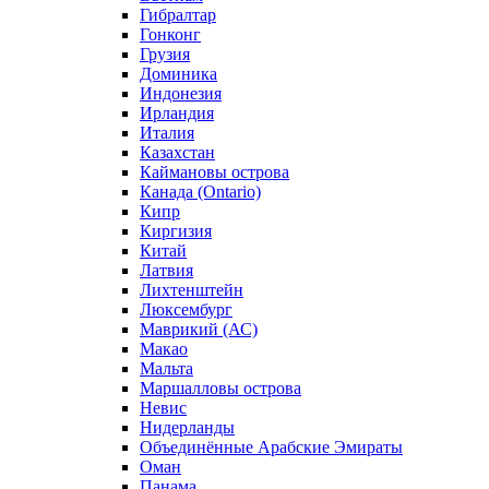
Гибралтар
Гонконг
Грузия
Доминика
Индонезия
Ирландия
Италия
Казахстан
Каймановы острова
Канада (Ontario)
Кипр
Киргизия
Китай
Латвия
Лихтенштейн
Люксембург
Маврикий (АС)
Макао
Мальта
Маршалловы острова
Нeвис
Нидерланды
Объединённые Арабские Эмираты
Оман
Панама