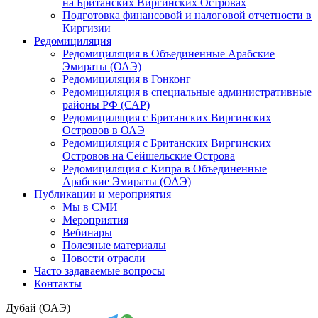
на Британских Виргинских Островах
Подготовка финансовой и налоговой отчетности в
Киргизии
Редомициляция
Редомициляция в Объединенные Арабские
Эмираты (ОАЭ)
Редомициляция в Гонконг
Редомициляция в специальные административные
районы РФ (САР)
Редомициляция с Британских Виргинских
Островов в ОАЭ
Редомициляция с Британских Виргинских
Островов на Сейшельские Острова
Редомициляция с Кипра в Объединенные
Арабские Эмираты (ОАЭ)
Публикации и мероприятия
Мы в СМИ
Мероприятия
Вебинары
Полезные материалы
Новости отрасли
Часто задаваемые вопросы
Контакты
Дубай (ОАЭ)