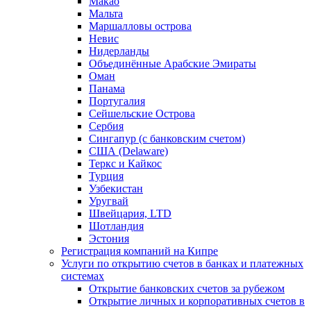
Макао
Мальта
Маршалловы острова
Нeвис
Нидерланды
Объединённые Арабские Эмираты
Оман
Панама
Португалия
Сейшельские Острова
Сербия
Сингапур (c банковским счетом)
США (Delaware)
Теркс и Кайкос
Турция
Узбекистан
Уругвай
Швейцария, LTD
Шотландия
Эстония
Регистрация компаний на Кипре
Услуги по открытию счетов в банках и платежных
системах
Открытие банковских счетов за рубежом
Открытие личных и корпоративных счетов в