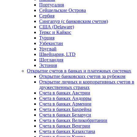
Португалия
Сейшельские Острова
Сербия
Сингапур (c банковским счетом)
США (Delaware)
Теркс и Кайкос
Турция
Узбекистан
Уругвай
Швейцария, LTD
Шотландия
Эстония
Открытие счетов в банках и платежных системах
Открытие банковских счетов за рубежом
Открытие личных и корпоративных счетов в
дружественных странах
Счета в банках Австрии
Счета в банках Андорры
Счета в банках Армении
Счета в банках Бахрейна
Счета в банках Беларуси
Счета в банках Великобритании
Счета в банках Венгрии
Счета в банках Казахстана
Счета в банках Кипра