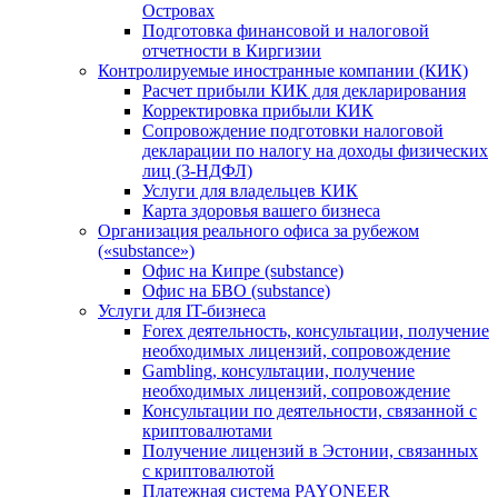
Островах
Подготовка финансовой и налоговой
отчетности в Киргизии
Контролируемые иностранные компании (КИК)
Расчет прибыли КИК для декларирования
Корректировка прибыли КИК
Сопровождение подготовки налоговой
декларации по налогу на доходы физических
лиц (3-НДФЛ)
Услуги для владельцев КИК
Карта здоровья вашего бизнеса
Организация реального офиса за рубежом
(«substance»)
Офис на Кипре (substance)
Офис на БВО (substance)
Услуги для IT-бизнеса
Forex деятельность, консультации, получение
необходимых лицензий, сопровождение
Gambling, консультации, получение
необходимых лицензий, сопровождение
Консультации по деятельности, связанной с
криптовалютами
Получение лицензий в Эстонии, связанных
с криптовалютой
Платежная система PAYONEER