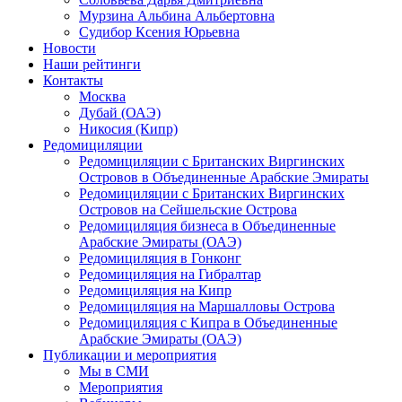
Мурзина Альбина Альбертовна
Судибор Ксения Юрьевна
Новости
Наши рейтинги
Контакты
Москва
Дубай (ОАЭ)
Никосия (Кипр)
Редомициляции
Редомициляции с Британских Виргинских
Островов в Объединенные Арабские Эмираты
Редомициляции с Британских Виргинских
Островов на Сейшельские Острова
Редомициляция бизнеса в Объединенные
Арабские Эмираты (ОАЭ)
Редомициляция в Гонконг
Редомициляция на Гибралтар
Редомициляция на Кипр
Редомициляция на Маршалловы Острова
Редомициляция с Кипра в Объединенные
Арабские Эмираты (ОАЭ)
Публикации и мероприятия
Мы в СМИ
Мероприятия