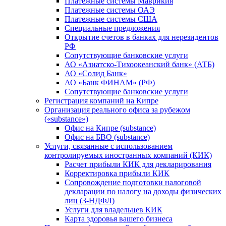
Платежные системы Маврикия
Платежные системы ОАЭ
Платежные системы США
Специальные предложения
Открытие счетов в банках для нерезидентов
РФ
Сопутствующие банковские услуги
АО «Азиатско-Тихоокеанский банк» (АТБ)
АО «Солид Банк»
АО «Банк ФИНАМ» (РФ)
Сопутствующие банковские услуги
Регистрация компаний на Кипре
Организация реального офиса за рубежом
(«substance»)
Офис на Кипре (substance)
Офис на БВО (substance)
Услуги, связанные с использованием
контролируемых иностранных компаний (КИК)
Расчет прибыли КИК для декларирования
Корректировка прибыли КИК
Сопровождение подготовки налоговой
декларации по налогу на доходы физических
лиц (3-НДФЛ)
Услуги для владельцев КИК
Карта здоровья вашего бизнеса