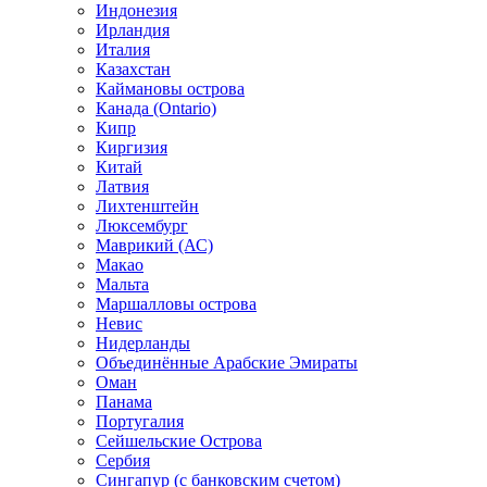
Индонезия
Ирландия
Италия
Казахстан
Каймановы острова
Канада (Ontario)
Кипр
Киргизия
Китай
Латвия
Лихтенштейн
Люксембург
Маврикий (АС)
Макао
Мальта
Маршалловы острова
Нeвис
Нидерланды
Объединённые Арабские Эмираты
Оман
Панама
Португалия
Сейшельские Острова
Сербия
Сингапур (c банковским счетом)