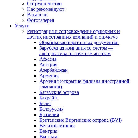
Сотрудничество
Нас рекомендуют
Вакансии
Фотогалерея
Услуги
Регистрация и сопровождение офшорных и
других иностранных компаний и структур
Образцы корпоративных документов
Зарубежная компания со счётом —
альтернатива платёжным агентам
Абхазия
Австрия
Азербайджан
Армения
Армения (открытие филиала иностранной
компании)
Багамские острова
Бахрейн
Белиз
Белоруссия
Бразилия
Британские Виргинские острова (BVI)
Великобритания
Венгрия
Вьетнам