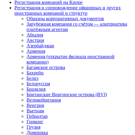
Регистрация компаний на Кипре
Регистрация и сопровождение офшорных и других
иностранных компаний и структур
Образцы корпоративных документов
Зарубежная компания со счётом — альтернатива
платёжным агентам
Абхазия
Австрия
Азербайджан
Армения
Армения (открытие филиала иностранной
компании)
Багамские острова
Бахрейн
Белиз
Белоруссия
Бразилия
Британские Виргинские острова (BVI)
Великобритания
Венгрия
Вьетнам
Гибралтар
Гонконг
Грузия
Доминика