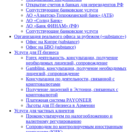
Открытие счетов в банках для нерезидентов РФ
Сопутствующие банковские услуги
АО «Азиатско-Тихоокеанский банк» (АТБ)
АО «Солид Банк»
АО «Банк ФИНАМ» (РФ)
Сопутствующие банковские услуги
Организация реального офиса за рубежом («substance»)
Офис на Кипре (substance)
Офис на БВО (substance)
Услуги для IT-бизнеса
Forex деятельность, консультации, получение
необходимых лицензий, сопровождение
Gambling, консультации, получение необходимых
лицензий, сопровождение
Консультации по деятельности, связанной с
криптовалютами
Получение лицензий в Эстонии, связанных с
криптовалютой
Платежная система PAYONEER
Льготы для IT-бизнеса в Армении
Услуги для частных клиентов
Проконсультируем по налогообложению и
валютному регулированию
Сопроводим по контролируемым иностранным
компаниям (КИК)