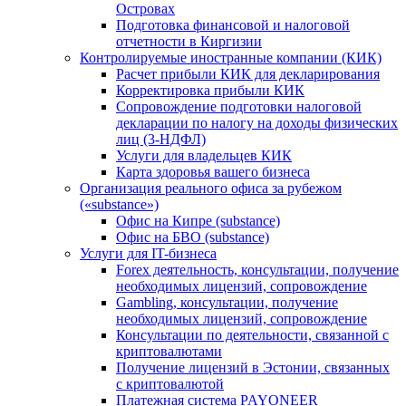
Островах
Подготовка финансовой и налоговой
отчетности в Киргизии
Контролируемые иностранные компании (КИК)
Расчет прибыли КИК для декларирования
Корректировка прибыли КИК
Сопровождение подготовки налоговой
декларации по налогу на доходы физических
лиц (3-НДФЛ)
Услуги для владельцев КИК
Карта здоровья вашего бизнеса
Организация реального офиса за рубежом
(«substance»)
Офис на Кипре (substance)
Офис на БВО (substance)
Услуги для IT-бизнеса
Forex деятельность, консультации, получение
необходимых лицензий, сопровождение
Gambling, консультации, получение
необходимых лицензий, сопровождение
Консультации по деятельности, связанной с
криптовалютами
Получение лицензий в Эстонии, связанных
с криптовалютой
Платежная система PAYONEER