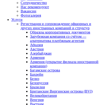
Сотрудничество
Нас рекомендуют
Вакансии
Фотогалерея
Услуги
Регистрация и сопровождение офшорных и
других иностранных компаний и структур
Образцы корпоративных документов
Зарубежная компания со счётом —
альтернатива платёжным агентам
Абхазия
Австрия
Азербайджан
Армения
Армения (открытие филиала иностранной
компании)
Багамские острова
Бахрейн
Белиз
Белоруссия
Бразилия
Британские Виргинские острова (BVI)
Великобритания
Венгрия
Вьетнам