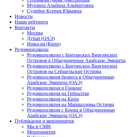
Мурзина Альбина Альбертовна
Судибор Ксения Юрьевна
Новости
Наши рейтинги
Контакты
Москва
Дубай (ОАЭ)
Никосия (Кипр)
Редомициляции
Редомициляции с Британских Виргинских
Островов в Объединенные Арабские Эмираты
Редомициляции с Британских Виргинских
Островов на Сейшельские Острова
Редомициляция бизнеса в Объединенные
Арабские Эмираты (ОАЭ)
Редомициляция в Гонконг
Редомициляция на Гибралтар
Редомициляция на Кипр
Редомициляция на Маршалловы Острова
Редомициляция с Кипра в Объединенные
Арабские Эмираты (ОАЭ)
Публикации и мероприятия
Мы в СМИ
Мероприятия