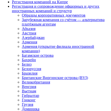
Регистрация компаний на Кипре
Регистрация и сопровождение офшорных и других
иностранных компаний и структур
Образцы корпоративных документов
Зарубежная компания со счётом — альтернатива
платёжным агентам
Абхазия
Австрия
Азербайджан
Армения
Армения (открытие филиала иностранной
компании)
Багамские острова
Бахрейн
Белиз
Белоруссия
Бразилия
Британские Виргинские острова (BVI)
Великобритания
Венгрия
Вьетнам
Гибралтар
Гонконг
Грузия
Доминика