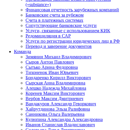
(«substance»)
Финансовая отчетность зарубежных компаний
Банковские счета за рубежом
Счета в платежных системах
Сопутствующие банковские услуги
Услуги, связанные с использованием КИК
Редомициляция в САР
Услуги по регистрации юридических лиц в РФ
Перевод и заверение документов
Команда
Зимянин Михаил Владимирович
Сыров Антон Павлович
Сытько Арина Федоровна
Тихоненок Иван Юрьевич
Бондаренко Кирилл Викторович
Сырская Анна Владимировна
Алешко Надежда Михайловна
Коренев Максим Викторович
Вербов Максим Дмитриевич
Вандакуров Александр Геворкович
Хайрутдинова Эльза Ралифовна
Санникова Ольга Валерьевна
Кулюпина Александра Александровна
Иванов Станислав Владиславович
Соловьева Дарья Дмитриевна