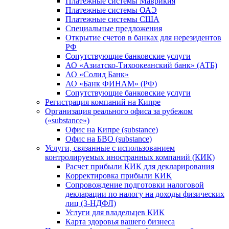
Платежные системы Маврикия
Платежные системы ОАЭ
Платежные системы США
Специальные предложения
Открытие счетов в банках для нерезидентов
РФ
Сопутствующие банковские услуги
АО «Азиатско-Тихоокеанский банк» (АТБ)
АО «Солид Банк»
АО «Банк ФИНАМ» (РФ)
Сопутствующие банковские услуги
Регистрация компаний на Кипре
Организация реального офиса за рубежом
(«substance»)
Офис на Кипре (substance)
Офис на БВО (substance)
Услуги, связанные с использованием
контролируемых иностранных компаний (КИК)
Расчет прибыли КИК для декларирования
Корректировка прибыли КИК
Сопровождение подготовки налоговой
декларации по налогу на доходы физических
лиц (3-НДФЛ)
Услуги для владельцев КИК
Карта здоровья вашего бизнеса