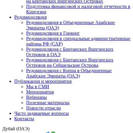
на Британских Виргинских Островах
Подготовка финансовой и налоговой отчетности в
Киргизии
Редомициляция
Редомициляция в Объединенные Арабские
Эмираты (ОАЭ)
Редомициляция в Гонконг
Редомициляция в специальные административные
районы РФ (САР)
Редомициляция с Британских Виргинских
Островов в ОАЭ
Редомициляция с Британских Виргинских
Островов на Сейшельские Острова
Редомициляция с Кипра в Объединенные
Арабские Эмираты (ОАЭ)
Публикации и мероприятия
Мы в СМИ
Мероприятия
Вебинары
Полезные материалы
Новости отрасли
Часто задаваемые вопросы
Контакты
Дубай (ОАЭ)