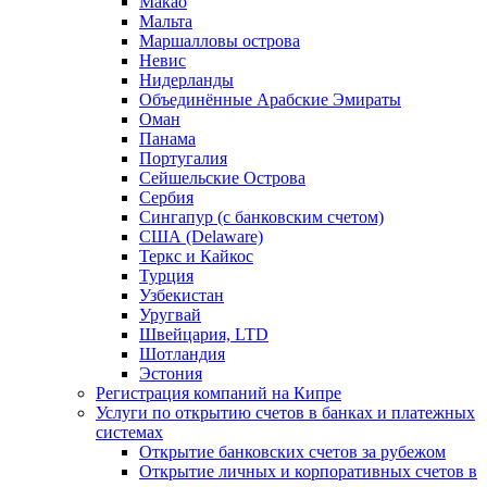
Макао
Мальта
Маршалловы острова
Нeвис
Нидерланды
Объединённые Арабские Эмираты
Оман
Панама
Португалия
Сейшельские Острова
Сербия
Сингапур (c банковским счетом)
США (Delaware)
Теркс и Кайкос
Турция
Узбекистан
Уругвай
Швейцария, LTD
Шотландия
Эстония
Регистрация компаний на Кипре
Услуги по открытию счетов в банках и платежных
системах
Открытие банковских счетов за рубежом
Открытие личных и корпоративных счетов в