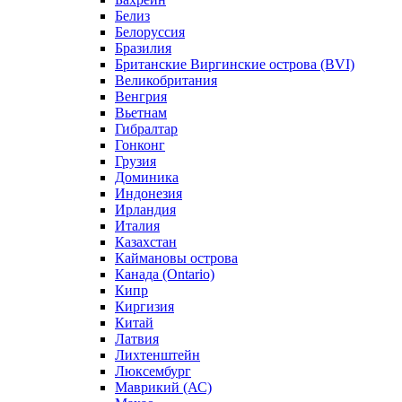
Белиз
Белоруссия
Бразилия
Британские Виргинские острова (BVI)
Великобритания
Венгрия
Вьетнам
Гибралтар
Гонконг
Грузия
Доминика
Индонезия
Ирландия
Италия
Казахстан
Каймановы острова
Канада (Ontario)
Кипр
Киргизия
Китай
Латвия
Лихтенштейн
Люксембург
Маврикий (АС)