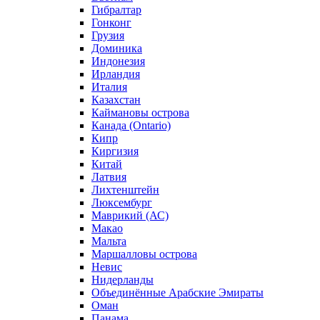
Гибралтар
Гонконг
Грузия
Доминика
Индонезия
Ирландия
Италия
Казахстан
Каймановы острова
Канада (Ontario)
Кипр
Киргизия
Китай
Латвия
Лихтенштейн
Люксембург
Маврикий (АС)
Макао
Мальта
Маршалловы острова
Нeвис
Нидерланды
Объединённые Арабские Эмираты
Оман
Панама