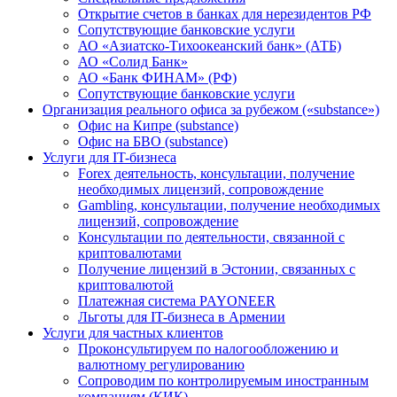
Открытие счетов в банках для нерезидентов РФ
Сопутствующие банковские услуги
АО «Азиатско-Тихоокеанский банк» (АТБ)
АО «Солид Банк»
АО «Банк ФИНАМ» (РФ)
Сопутствующие банковские услуги
Организация реального офиса за рубежом («substance»)
Офис на Кипре (substance)
Офис на БВО (substance)
Услуги для IT-бизнеса
Forex деятельность, консультации, получение
необходимых лицензий, сопровождение
Gambling, консультации, получение необходимых
лицензий, сопровождение
Консультации по деятельности, связанной с
криптовалютами
Получение лицензий в Эстонии, связанных с
криптовалютой
Платежная система PAYONEER
Льготы для IT-бизнеса в Армении
Услуги для частных клиентов
Проконсультируем по налогообложению и
валютному регулированию
Сопроводим по контролируемым иностранным
компаниям (КИК)