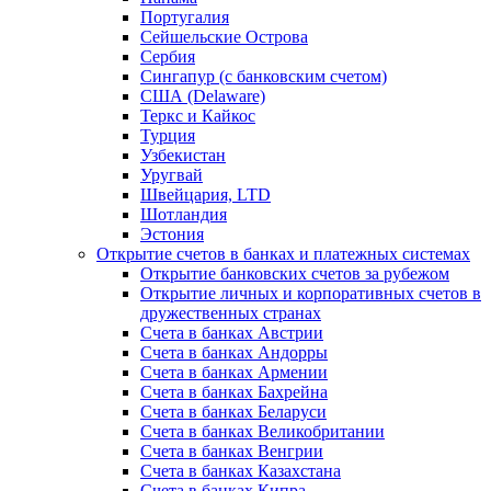
Португалия
Сейшельские Острова
Сербия
Сингапур (c банковским счетом)
США (Delaware)
Теркс и Кайкос
Турция
Узбекистан
Уругвай
Швейцария, LTD
Шотландия
Эстония
Открытие счетов в банках и платежных системах
Открытие банковских счетов за рубежом
Открытие личных и корпоративных счетов в
дружественных странах
Счета в банках Австрии
Счета в банках Андорры
Счета в банках Армении
Счета в банках Бахрейна
Счета в банках Беларуси
Счета в банках Великобритании
Счета в банках Венгрии
Счета в банках Казахстана
Счета в банках Кипра