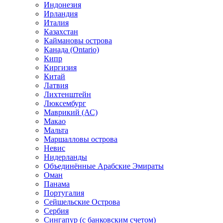
Индонезия
Ирландия
Италия
Казахстан
Каймановы острова
Канада (Ontario)
Кипр
Киргизия
Китай
Латвия
Лихтенштейн
Люксембург
Маврикий (АС)
Макао
Мальта
Маршалловы острова
Нeвис
Нидерланды
Объединённые Арабские Эмираты
Оман
Панама
Португалия
Сейшельские Острова
Сербия
Сингапур (c банковским счетом)