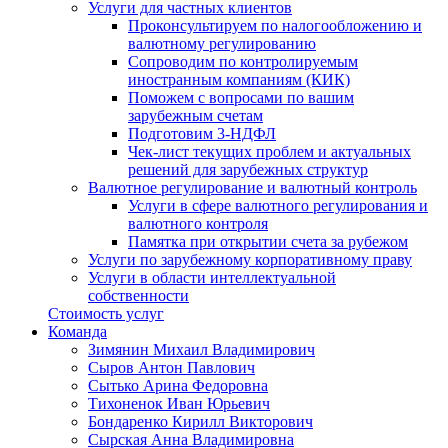
Услуги для частных клиентов
Проконсультируем по налогообложению и
валютному регулированию
Сопроводим по контролируемым
иностранным компаниям (КИК)
Поможем с вопросами по вашим
зарубежным счетам
Подготовим 3-НДФЛ
Чек-лист текущих проблем и актуальных
решений для зарубежных структур
Валютное регулирование и валютный контроль
Услуги в сфере валютного регулирования и
валютного контроля
Памятка при открытии счета за рубежом
Услуги по зарубежному корпоративному праву
Услуги в области интеллектуальной
собственности
Стоимость услуг
Команда
Зимянин Михаил Владимирович
Сыров Антон Павлович
Сытько Арина Федоровна
Тихоненок Иван Юрьевич
Бондаренко Кирилл Викторович
Сырская Анна Владимировна