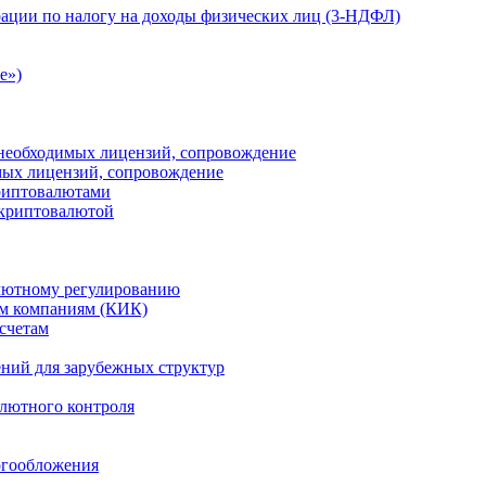
ации по налогу на доходы физических лиц (3-НДФЛ)
e»)
е необходимых лицензий, сопровождение
имых лицензий, сопровождение
криптовалютами
 криптовалютой
лютному регулированию
м компаниям (КИК)
счетам
ений для зарубежных структур
алютного контроля
огообложения