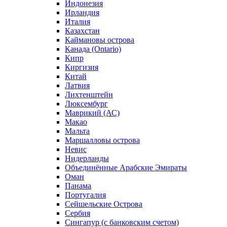
Индонезия
Ирландия
Италия
Казахстан
Каймановы острова
Канада (Ontario)
Кипр
Киргизия
Китай
Латвия
Лихтенштейн
Люксембург
Маврикий (АС)
Макао
Мальта
Маршалловы острова
Нeвис
Нидерланды
Объединённые Арабские Эмираты
Оман
Панама
Португалия
Сейшельские Острова
Сербия
Сингапур (c банковским счетом)