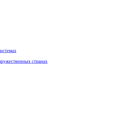
системах
дружественных странах