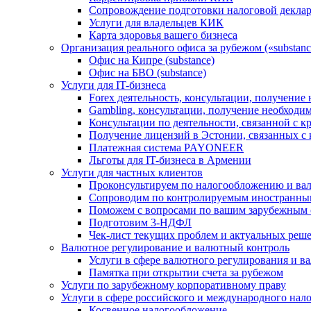
Сопровождение подготовки налоговой деклар
Услуги для владельцев КИК
Карта здоровья вашего бизнеса
Организация реального офиса за рубежом («substanc
Офис на Кипре (substance)
Офис на БВО (substance)
Услуги для IT-бизнеса
Forex деятельность, консультации, получени
Gambling, консультации, получение необход
Консультации по деятельности, связанной с 
Получение лицензий в Эстонии, связанных с
Платежная система PAYONEER
Льготы для IT-бизнеса в Армении
Услуги для частных клиентов
Проконсультируем по налогообложению и ва
Сопроводим по контролируемым иностранны
Поможем с вопросами по вашим зарубежным 
Подготовим 3-НДФЛ
Чек-лист текущих проблем и актуальных реш
Валютное регулирование и валютный контроль
Услуги в сфере валютного регулирования и в
Памятка при открытии счета за рубежом
Услуги по зарубежному корпоративному праву
Услуги в сфере российского и международного нал
Косвенное налогообложение