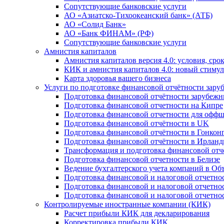
Сопутствующие банковские услуги
АО «Азиатско-Тихоокеанский банк» (АТБ)
АО «Солид Банк»
АО «Банк ФИНАМ» (РФ)
Сопутствующие банковские услуги
Амнистия капиталов
Амнистия капиталов версия 4.0: условия, сро
КИК и амнистия капиталов 4.0: новый стимул
Карта здоровья вашего бизнеса
Услуги по подготовке финансовой отчётности за
Подготовка финансовой отчётности зарубеж
Подготовка финансовой отчетности на Кипре
Подготовка финансовой отчетности для офф
Подготовка финансовой отчётности в UK
Подготовка финансовой отчётности в Гонкон
Подготовка финансовой отчётности в Ирлан
Трансформация и подготовка финансовой от
Подготовка финансовой отчетности в Белизе
Ведение бухгалтерского учета компаний в О
Подготовка финансовой и налоговой отчетно
Подготовка финансовой и налоговой отчетно
Подготовка финансовой и налоговой отчетно
Контролируемые иностранные компании (КИК)
Расчет прибыли КИК для декларирования
Корректировка прибыли КИК