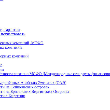
ки, гарантии
 поучаствовать
рубежных компаний, МСФО
ных компаний
шорных компаний
ге
дии
чётности согласно МСФО (Международные стандарты финансово
бъединённых Арабских Эмиратах (ОАЭ)
сти на Сейшельских островах
сти на Британских Виргинских Островах
сти в Киргизии