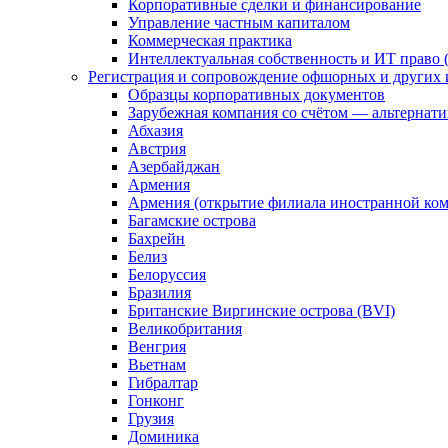
Корпоративные сделки и финансирование
Управление частным капиталом
Коммерческая практика
Интеллектуальная собственность и ИТ право (
Регистрация и сопровождение офшорных и других 
Образцы корпоративных документов
Зарубежная компания со счётом — альтернат
Абхазия
Австрия
Азербайджан
Армения
Армения (открытие филиала иностранной ко
Багамские острова
Бахрейн
Белиз
Белоруссия
Бразилия
Британские Виргинские острова (BVI)
Великобритания
Венгрия
Вьетнам
Гибралтар
Гонконг
Грузия
Доминика