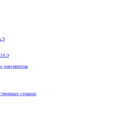
ОАЭ
 ОАЭ
и документов
ственных странах