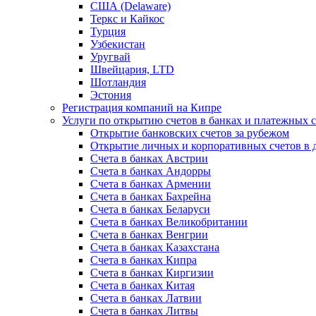
США (Delaware)
Теркс и Кайкос
Турция
Узбекистан
Уругвай
Швейцария, LTD
Шотландия
Эстония
Регистрация компаний на Кипре
Услуги по открытию счетов в банках и платежных 
Открытие банковских счетов за рубежом
Открытие личных и корпоративных счетов в 
Счета в банках Австрии
Счета в банках Андорры
Счета в банках Армении
Счета в банках Бахрейна
Счета в банках Беларуси
Счета в банках Великобритании
Счета в банках Венгрии
Счета в банках Казахстана
Счета в банках Кипра
Счета в банках Киргизии
Счета в банках Китая
Счета в банках Латвии
Счета в банках Литвы