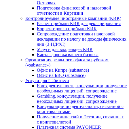
Островах
Подготовка финансовой и налоговой
отчетности в Киргизии
Контролируемые иностранные компании (КИК)
Расчет прибыли КИК для декларирования
Корректировка прибыли КИК
Сопровождение подготовки налоговой
декларации по налогу на доходы физических
лиц (3-НДФЛ)
Услуги для владельцев КИК
Карта здоровья вашего бизнеса
Организация реального офиса за рубежом
(«substance»)
Офис на Кипре (substance)
Офис на БВО (substance)
Услуги для IT-бизнеса
Forex деятельность, консультации, получение
необходимых лицензий, сопровождение
Gambling, консультации, получение
необходимых лицензий, сопровождение
Консультации по деятельности, связанной с
криптовалютами
Получение лицензий в Эстонии, связанных
с криптовалютой
Платежная система PAYONEER