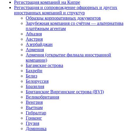
Регистрация компаний на Кипре
Регистрация и сопровождение офшорных и других
иностранных компаний и структур
Образцы корпоративных документов
Зарубежная компания со счётом — альтернатива
платёжным агентам
Абхазия
Австрия
Азербайджан
Армения
Армения (открытие филиала иностранной
компании)
Багамские острова
Бахрейн
Белиз
Белоруссия
Бразилия
Британские Виргинские острова (BVI)
Великобритания
Венгрия
Вьетнам
Гибралтар
Гонконг
Грузия
Доминика