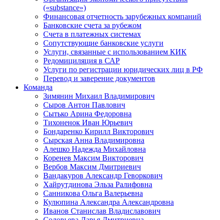
(«substance»)
Финансовая отчетность зарубежных компаний
Банковские счета за рубежом
Счета в платежных системах
Сопутствующие банковские услуги
Услуги, связанные с использованием КИК
Редомициляция в САР
Услуги по регистрации юридических лиц в РФ
Перевод и заверение документов
Команда
Зимянин Михаил Владимирович
Сыров Антон Павлович
Сытько Арина Федоровна
Тихоненок Иван Юрьевич
Бондаренко Кирилл Викторович
Сырская Анна Владимировна
Алешко Надежда Михайловна
Коренев Максим Викторович
Вербов Максим Дмитриевич
Вандакуров Александр Геворкович
Хайрутдинова Эльза Ралифовна
Санникова Ольга Валерьевна
Кулюпина Александра Александровна
Иванов Станислав Владиславович
Соловьева Дарья Дмитриевна