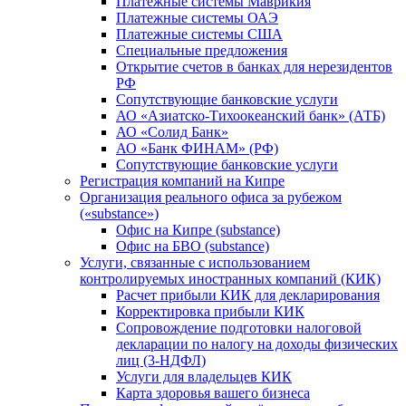
Платежные системы Маврикия
Платежные системы ОАЭ
Платежные системы США
Специальные предложения
Открытие счетов в банках для нерезидентов
РФ
Сопутствующие банковские услуги
АО «Азиатско-Тихоокеанский банк» (АТБ)
АО «Солид Банк»
АО «Банк ФИНАМ» (РФ)
Сопутствующие банковские услуги
Регистрация компаний на Кипре
Организация реального офиса за рубежом
(«substance»)
Офис на Кипре (substance)
Офис на БВО (substance)
Услуги, связанные с использованием
контролируемых иностранных компаний (КИК)
Расчет прибыли КИК для декларирования
Корректировка прибыли КИК
Сопровождение подготовки налоговой
декларации по налогу на доходы физических
лиц (3-НДФЛ)
Услуги для владельцев КИК
Карта здоровья вашего бизнеса