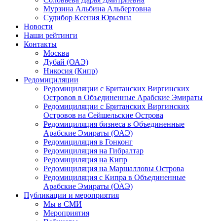
Мурзина Альбина Альбертовна
Судибор Ксения Юрьевна
Новости
Наши рейтинги
Контакты
Москва
Дубай (ОАЭ)
Никосия (Кипр)
Редомициляции
Редомициляции с Британских Виргинских
Островов в Объединенные Арабские Эмираты
Редомициляции с Британских Виргинских
Островов на Сейшельские Острова
Редомициляция бизнеса в Объединенные
Арабские Эмираты (ОАЭ)
Редомициляция в Гонконг
Редомициляция на Гибралтар
Редомициляция на Кипр
Редомициляция на Маршалловы Острова
Редомициляция с Кипра в Объединенные
Арабские Эмираты (ОАЭ)
Публикации и мероприятия
Мы в СМИ
Мероприятия