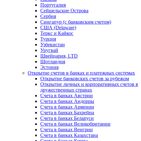
Португалия
Сейшельские Острова
Сербия
Сингапур (c банковским счетом)
США (Delaware)
Теркс и Кайкос
Турция
Узбекистан
Уругвай
Швейцария, LTD
Шотландия
Эстония
Открытие счетов в банках и платежных системах
Открытие банковских счетов за рубежом
Открытие личных и корпоративных счетов в
дружественных странах
Счета в банках Австрии
Счета в банках Андорры
Счета в банках Армении
Счета в банках Бахрейна
Счета в банках Беларуси
Счета в банках Великобритании
Счета в банках Венгрии
Счета в банках Казахстана
Счета в банках Кипра