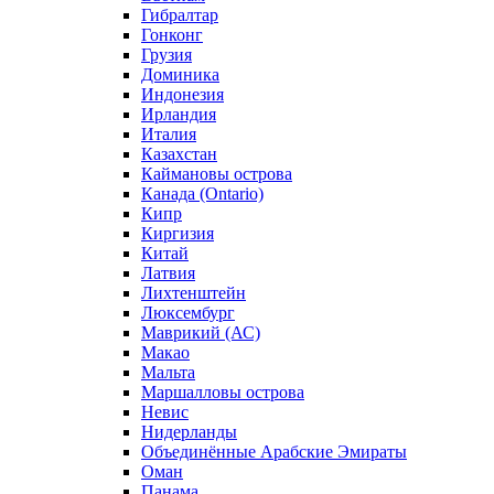
Гибралтар
Гонконг
Грузия
Доминика
Индонезия
Ирландия
Италия
Казахстан
Каймановы острова
Канада (Ontario)
Кипр
Киргизия
Китай
Латвия
Лихтенштейн
Люксембург
Маврикий (АС)
Макао
Мальта
Маршалловы острова
Нeвис
Нидерланды
Объединённые Арабские Эмираты
Оман
Панама