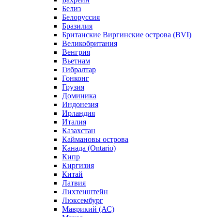
Белиз
Белоруссия
Бразилия
Британские Виргинские острова (BVI)
Великобритания
Венгрия
Вьетнам
Гибралтар
Гонконг
Грузия
Доминика
Индонезия
Ирландия
Италия
Казахстан
Каймановы острова
Канада (Ontario)
Кипр
Киргизия
Китай
Латвия
Лихтенштейн
Люксембург
Маврикий (АС)