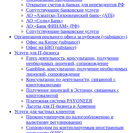
Открытие счетов в банках для нерезидентов РФ
Сопутствующие банковские услуги
АО «Азиатско-Тихоокеанский банк» (АТБ)
АО «Солид Банк»
АО «Банк ФИНАМ» (РФ)
Сопутствующие банковские услуги
Организация реального офиса за рубежом («substance»)
Офис на Кипре (substance)
Офис на БВО (substance)
Услуги для IT-бизнеса
Forex деятельность, консультации, получение
необходимых лицензий, сопровождение
Gambling, консультации, получение необходимых
лицензий, сопровождение
Консультации по деятельности, связанной с
криптовалютами
Получение лицензий в Эстонии, связанных с
криптовалютой
Платежная система PAYONEER
Льготы для IT-бизнеса в Армении
Услуги для частных клиентов
Проконсультируем по налогообложению и
валютному регулированию
Сопроводим по контролируемым иностранным
компаниям (КИК)