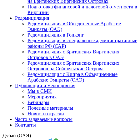
на Британских Виргинских Островах
Подготовка финансовой и налоговой отчетности в
Киргизии
Редомициляция
Редомициляция в Объединенные Арабские
Эмираты (ОАЭ)
Редомициляция в Гонконг
Редомициляция в специальные административные
районы РФ (САР)
Редомициляция с Британских Виргинских
Островов в ОАЭ
Редомициляция с Британских Виргинских
Островов на Сейшельские Острова
Редомициляция с Кипра в Объединенные
Арабские Эмираты (ОАЭ)
Публикации и мероприятия
Мы в СМИ
Мероприятия
Вебинары
Полезные материалы
Новости отрасли
Часто задаваемые вопросы
Контакты
Дубай (ОАЭ)