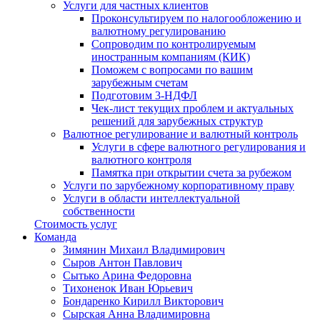
Услуги для частных клиентов
Проконсультируем по налогообложению и
валютному регулированию
Сопроводим по контролируемым
иностранным компаниям (КИК)
Поможем с вопросами по вашим
зарубежным счетам
Подготовим 3-НДФЛ
Чек-лист текущих проблем и актуальных
решений для зарубежных структур
Валютное регулирование и валютный контроль
Услуги в сфере валютного регулирования и
валютного контроля
Памятка при открытии счета за рубежом
Услуги по зарубежному корпоративному праву
Услуги в области интеллектуальной
собственности
Стоимость услуг
Команда
Зимянин Михаил Владимирович
Сыров Антон Павлович
Сытько Арина Федоровна
Тихоненок Иван Юрьевич
Бондаренко Кирилл Викторович
Сырская Анна Владимировна