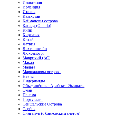
Индонезия
Ирландия
Италия
Казахстан
Каймановы острова
Канада (Ontario)
Кипр
Киргизия
Китай
Латвия
Лихтенштейн
Люксембург
Маврикий (АС)
Макао
Мальта
Маршалловы острова
Нeвис
Нидерланды
Объединённые Арабские Эмираты
Оман
Панама
Португалия
Сейшельские Острова
Сербия
Сингапур (c банковским счетом)