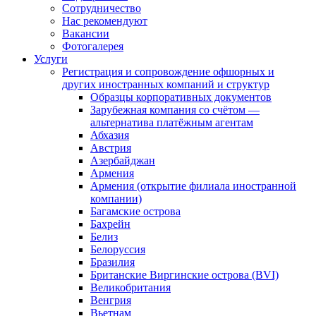
Сотрудничество
Нас рекомендуют
Вакансии
Фотогалерея
Услуги
Регистрация и сопровождение офшорных и
других иностранных компаний и структур
Образцы корпоративных документов
Зарубежная компания со счётом —
альтернатива платёжным агентам
Абхазия
Австрия
Азербайджан
Армения
Армения (открытие филиала иностранной
компании)
Багамские острова
Бахрейн
Белиз
Белоруссия
Бразилия
Британские Виргинские острова (BVI)
Великобритания
Венгрия
Вьетнам