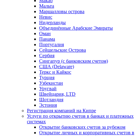
Макао
Мальта
Маршалловы острова
Нeвис
Нидерланды
Объединённые Арабские Эмираты
Оман
Панама
Португалия
Сейшельские Острова
Сербия
Сингапур (c банковским счетом)
США (Delaware)
Теркс и Кайкос
Турция
Узбекистан
Уругвай
Швейцария, LTD
Шотландия
Эстония
Регистрация компаний на Кипре
Услуги по открытию счетов в банках и платежных
системах
Открытие банковских счетов за рубежом
Открытие личных и корпоративных счетов в