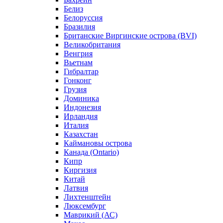
Белиз
Белоруссия
Бразилия
Британские Виргинские острова (BVI)
Великобритания
Венгрия
Вьетнам
Гибралтар
Гонконг
Грузия
Доминика
Индонезия
Ирландия
Италия
Казахстан
Каймановы острова
Канада (Ontario)
Кипр
Киргизия
Китай
Латвия
Лихтенштейн
Люксембург
Маврикий (АС)