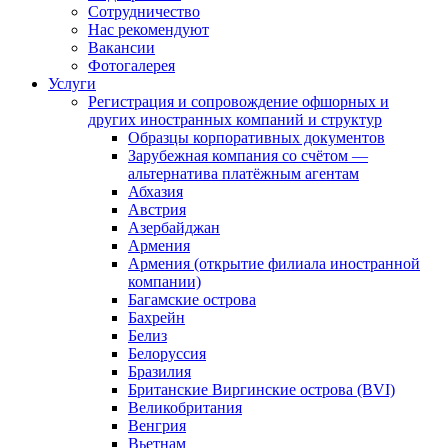
Сотрудничество
Нас рекомендуют
Вакансии
Фотогалерея
Услуги
Регистрация и сопровождение офшорных и
других иностранных компаний и структур
Образцы корпоративных документов
Зарубежная компания со счётом —
альтернатива платёжным агентам
Абхазия
Австрия
Азербайджан
Армения
Армения (открытие филиала иностранной
компании)
Багамские острова
Бахрейн
Белиз
Белоруссия
Бразилия
Британские Виргинские острова (BVI)
Великобритания
Венгрия
Вьетнам