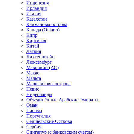
Индонезия
Ирландия
Италия
Казахстан
Каймановы острова
Канада (Ontario)
Кипр
Киргизия
Китай
Латвия
Лихтенштейн
Люксембург
Маврикий (АС)
Макао
Мальта
Маршалловы острова
Нeвис
Нидерланды
Объединённые Арабские Эмираты
Оман
Панама
Португалия
Сейшельские Острова
Сербия
Сингапур (c банковским счетом)