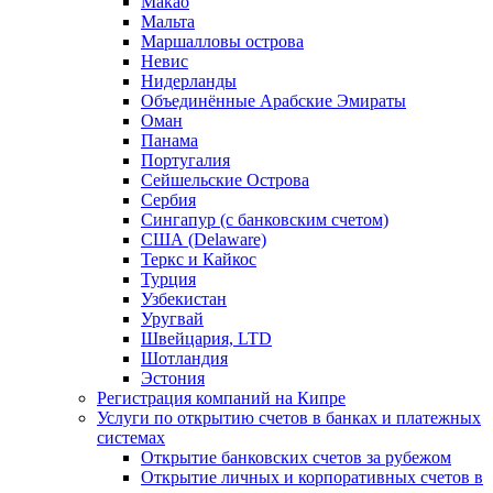
Макао
Мальта
Маршалловы острова
Нeвис
Нидерланды
Объединённые Арабские Эмираты
Оман
Панама
Португалия
Сейшельские Острова
Сербия
Сингапур (c банковским счетом)
США (Delaware)
Теркс и Кайкос
Турция
Узбекистан
Уругвай
Швейцария, LTD
Шотландия
Эстония
Регистрация компаний на Кипре
Услуги по открытию счетов в банках и платежных
системах
Открытие банковских счетов за рубежом
Открытие личных и корпоративных счетов в