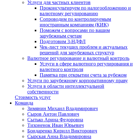
Услуги для частных клиентов
Проконсультируем по налогообложению и
валютному регулированию
Сопроводим по контролируемым
иностранным компаниям (КИК)
Поможем с вопросами по вашим
зарубежным счетам
Подготовим 3-НДФЛ
Чек-лист текущих проблем и актуальных
решений для зарубежных структур
Валютное регулирование и валютный контроль
Услуги в сфере валютного регулирования и
валютного контроля
Памятка при открытии счета за рубежом
Услуги по зарубежному корпоративному праву
Услуги в области интеллектуальной
собственности
Стоимость услуг
Команда
Зимянин Михаил Владимирович
Сыров Антон Павлович
Сытько Арина Федоровна
Тихоненок Иван Юрьевич
Бондаренко Кирилл Викторович
Сырская Анна Владимировна