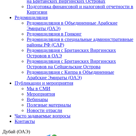
на Британских Виргинских Островах
Подготовка финансовой и налоговой отчетности в
Киргизии
Редомициляция
Редомициляция в Объединенные Арабские
Эмираты (ОАЭ)
Редомициляция в Гонконг
Редомициляция в специальные административные
районы РФ (САР)
Редомициляция с Британских Виргинских
Островов в ОАЭ
Редомициляция с Британских Виргинских
Островов на Сейшельские Острова
Редомициляция с Кипра в Объединенные
Арабские Эмираты (ОАЭ)
Публикации и мероприятия
Мы в СМИ
Мероприятия
Вебинары
Полезные материалы
Новости отрасли
Часто задаваемые вопросы
Контакты
Дубай (ОАЭ)