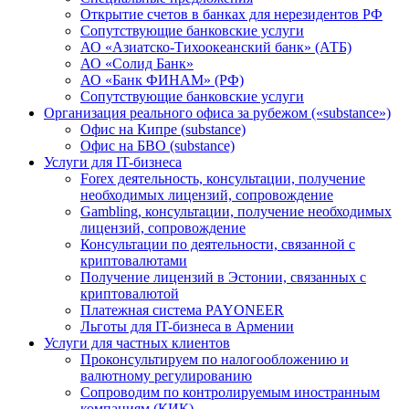
Открытие счетов в банках для нерезидентов РФ
Сопутствующие банковские услуги
АО «Азиатско-Тихоокеанский банк» (АТБ)
АО «Солид Банк»
АО «Банк ФИНАМ» (РФ)
Сопутствующие банковские услуги
Организация реального офиса за рубежом («substance»)
Офис на Кипре (substance)
Офис на БВО (substance)
Услуги для IT-бизнеса
Forex деятельность, консультации, получение
необходимых лицензий, сопровождение
Gambling, консультации, получение необходимых
лицензий, сопровождение
Консультации по деятельности, связанной с
криптовалютами
Получение лицензий в Эстонии, связанных с
криптовалютой
Платежная система PAYONEER
Льготы для IT-бизнеса в Армении
Услуги для частных клиентов
Проконсультируем по налогообложению и
валютному регулированию
Сопроводим по контролируемым иностранным
компаниям (КИК)