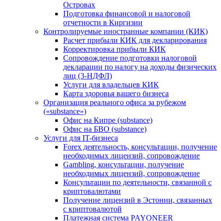
Островах
Подготовка финансовой и налоговой
отчетности в Киргизии
Контролируемые иностранные компании (КИК)
Расчет прибыли КИК для декларирования
Корректировка прибыли КИК
Сопровождение подготовки налоговой
декларации по налогу на доходы физических
лиц (3-НДФЛ)
Услуги для владельцев КИК
Карта здоровья вашего бизнеса
Организация реального офиса за рубежом
(«substance»)
Офис на Кипре (substance)
Офис на БВО (substance)
Услуги для IT-бизнеса
Forex деятельность, консультации, получение
необходимых лицензий, сопровождение
Gambling, консультации, получение
необходимых лицензий, сопровождение
Консультации по деятельности, связанной с
криптовалютами
Получение лицензий в Эстонии, связанных
с криптовалютой
Платежная система PAYONEER