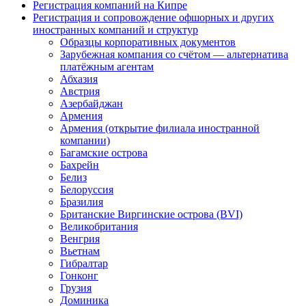
Регистрация компаний на Кипре
Регистрация и сопровождение офшорных и других
иностранных компаний и структур
Образцы корпоративных документов
Зарубежная компания со счётом — альтернатива
платёжным агентам
Абхазия
Австрия
Азербайджан
Армения
Армения (открытие филиала иностранной
компании)
Багамские острова
Бахрейн
Белиз
Белоруссия
Бразилия
Британские Виргинские острова (BVI)
Великобритания
Венгрия
Вьетнам
Гибралтар
Гонконг
Грузия
Доминика