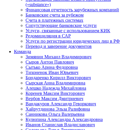
(«substance»)
Финансовая отчетность зарубежных компаний
Банковские счета за рубежом
Счета в платежных системах
Сопутствующие банковские услуги
Услуги, связанные с использованием КИК
Редомициляция в САР
Услуги по регистрации юридических лиц в РФ
Перевод и заверение документов
Команда
Зимянин Михаил Владимирович
Сыров Антон Павлович
Сытько Арина Федоровна
Тихоненок Иван Юрьевич
Бондаренко Кирилл Викторович
Сырская Анна Владимировна
Алешко Надежда Михайловна
Коренев Максим Викторович
Вербов Максим Дмитриевич
Вандакуров Александр Геворкович
Хайрутдинова Эльза Ралифовна
Санникова Ольга Валерьевна
Кулюпина Александра Александровна
Иванов Станислав Владиславович
Соловьева Дарья Дмитриевна