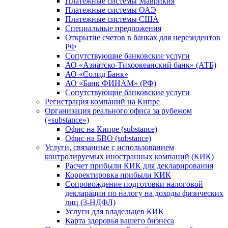
Платежные системы Маврикия
Платежные системы ОАЭ
Платежные системы США
Специальные предложения
Открытие счетов в банках для нерезидентов
РФ
Сопутствующие банковские услуги
АО «Азиатско-Тихоокеанский банк» (АТБ)
АО «Солид Банк»
АО «Банк ФИНАМ» (РФ)
Сопутствующие банковские услуги
Регистрация компаний на Кипре
Организация реального офиса за рубежом
(«substance»)
Офис на Кипре (substance)
Офис на БВО (substance)
Услуги, связанные с использованием
контролируемых иностранных компаний (КИК)
Расчет прибыли КИК для декларирования
Корректировка прибыли КИК
Сопровождение подготовки налоговой
декларации по налогу на доходы физических
лиц (3-НДФЛ)
Услуги для владельцев КИК
Карта здоровья вашего бизнеса