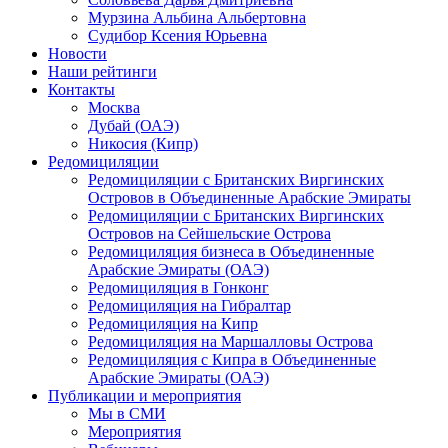
Мурзина Альбина Альбертовна
Судибор Ксения Юрьевна
Новости
Наши рейтинги
Контакты
Москва
Дубай (ОАЭ)
Никосия (Кипр)
Редомициляции
Редомициляции с Британских Виргинских
Островов в Объединенные Арабские Эмираты
Редомициляции с Британских Виргинских
Островов на Сейшельские Острова
Редомициляция бизнеса в Объединенные
Арабские Эмираты (ОАЭ)
Редомициляция в Гонконг
Редомициляция на Гибралтар
Редомициляция на Кипр
Редомициляция на Маршалловы Острова
Редомициляция с Кипра в Объединенные
Арабские Эмираты (ОАЭ)
Публикации и мероприятия
Мы в СМИ
Мероприятия