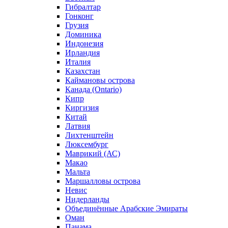
Гибралтар
Гонконг
Грузия
Доминика
Индонезия
Ирландия
Италия
Казахстан
Каймановы острова
Канада (Ontario)
Кипр
Киргизия
Китай
Латвия
Лихтенштейн
Люксембург
Маврикий (АС)
Макао
Мальта
Маршалловы острова
Нeвис
Нидерланды
Объединённые Арабские Эмираты
Оман
Панама