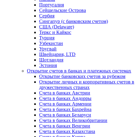
Португалия
Сейшельские Острова
Сербия
Сингапур (c банковским счетом)
США (Delaware)
Теркс и Кайкос
Турция
Узбекистан
Уругвай
Швейцария, LTD
Шотландия
Эстония
Открытие счетов в банках и платежных системах
Открытие банковских счетов за рубежом
Открытие личных и корпоративных счетов в
дружественных странах
Счета в банках Австрии
Счета в банках Андорры
Счета в банках Армении
Счета в банках Бахрейна
Счета в банках Беларуси
Счета в банках Великобритании
Счета в банках Венгрии
Счета в банках Казахстана
Счета в банках Кипра