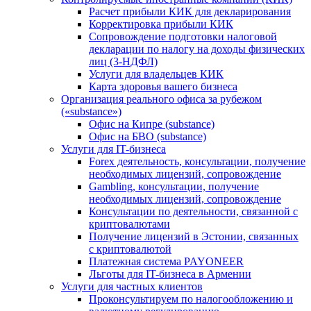
Расчет прибыли КИК для декларирования
Корректировка прибыли КИК
Сопровождение подготовки налоговой
декларации по налогу на доходы физических
лиц (3-НДФЛ)
Услуги для владельцев КИК
Карта здоровья вашего бизнеса
Организация реального офиса за рубежом
(«substance»)
Офис на Кипре (substance)
Офис на БВО (substance)
Услуги для IT-бизнеса
Forex деятельность, консультации, получение
необходимых лицензий, сопровождение
Gambling, консультации, получение
необходимых лицензий, сопровождение
Консультации по деятельности, связанной с
криптовалютами
Получение лицензий в Эстонии, связанных
с криптовалютой
Платежная система PAYONEER
Льготы для IT-бизнеса в Армении
Услуги для частных клиентов
Проконсультируем по налогообложению и