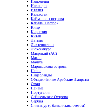
Индонезия
Ирландия
Италия
Казахстан
Каймановы острова
Канада (Ontario)
Кипр
Киргизия
Китай
Латвия
Лихтенштейн
Люксембург
Маврикий (АС)
Макао
Мальта
Маршалловы острова
Нeвис
Нидерланды
Объединённые Арабские Эмираты
Оман
Панама
Португалия
Сейшельские Острова
Сербия
Сингапур (c банковским счетом)