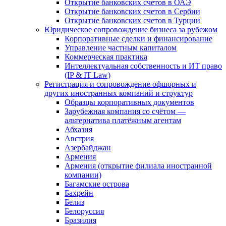
Открытие банковских счетов в ОАЭ
Открытие банковских счетов в Сербии
Открытие банковских счетов в Турции
Юридическое сопровождение бизнеса за рубежом
Корпоративные сделки и финансирование
Управление частным капиталом
Коммерческая практика
Интеллектуальная собственность и ИТ право
(IP & IT Law)
Регистрация и сопровождение офшорных и
других иностранных компаний и структур
Образцы корпоративных документов
Зарубежная компания со счётом —
альтернатива платёжным агентам
Абхазия
Австрия
Азербайджан
Армения
Армения (открытие филиала иностранной
компании)
Багамские острова
Бахрейн
Белиз
Белоруссия
Бразилия