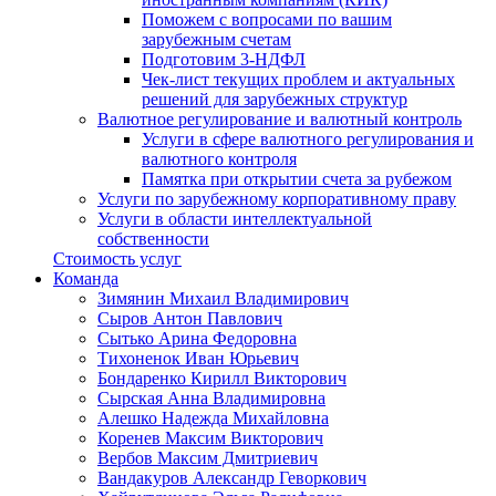
Поможем с вопросами по вашим
зарубежным счетам
Подготовим 3-НДФЛ
Чек-лист текущих проблем и актуальных
решений для зарубежных структур
Валютное регулирование и валютный контроль
Услуги в сфере валютного регулирования и
валютного контроля
Памятка при открытии счета за рубежом
Услуги по зарубежному корпоративному праву
Услуги в области интеллектуальной
собственности
Стоимость услуг
Команда
Зимянин Михаил Владимирович
Сыров Антон Павлович
Сытько Арина Федоровна
Тихоненок Иван Юрьевич
Бондаренко Кирилл Викторович
Сырская Анна Владимировна
Алешко Надежда Михайловна
Коренев Максим Викторович
Вербов Максим Дмитриевич
Вандакуров Александр Геворкович