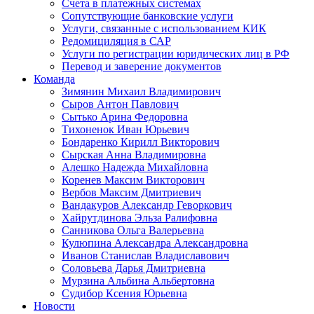
Счета в платежных системах
Сопутствующие банковские услуги
Услуги, связанные с использованием КИК
Редомициляция в САР
Услуги по регистрации юридических лиц в РФ
Перевод и заверение документов
Команда
Зимянин Михаил Владимирович
Сыров Антон Павлович
Сытько Арина Федоровна
Тихоненок Иван Юрьевич
Бондаренко Кирилл Викторович
Сырская Анна Владимировна
Алешко Надежда Михайловна
Коренев Максим Викторович
Вербов Максим Дмитриевич
Вандакуров Александр Геворкович
Хайрутдинова Эльза Ралифовна
Санникова Ольга Валерьевна
Кулюпина Александра Александровна
Иванов Станислав Владиславович
Соловьева Дарья Дмитриевна
Мурзина Альбина Альбертовна
Судибор Ксения Юрьевна
Новости