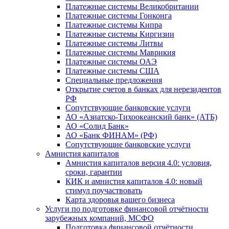
Платежные системы Великобритании
Платежные системы Гонконга
Платежные системы Кипра
Платежные системы Киргизии
Платежные системы Литвы
Платежные системы Маврикия
Платежные системы ОАЭ
Платежные системы США
Специальные предложения
Открытие счетов в банках для нерезидентов
РФ
Сопутствующие банковские услуги
АО «Азиатско-Тихоокеанский банк» (АТБ)
АО «Солид Банк»
АО «Банк ФИНАМ» (РФ)
Сопутствующие банковские услуги
Амнистия капиталов
Амнистия капиталов версия 4.0: условия,
сроки, гарантии
КИК и амнистия капиталов 4.0: новый
стимул поучаствовать
Карта здоровья вашего бизнеса
Услуги по подготовке финансовой отчётности
зарубежных компаний, МСФО
Подготовка финансовой отчётности