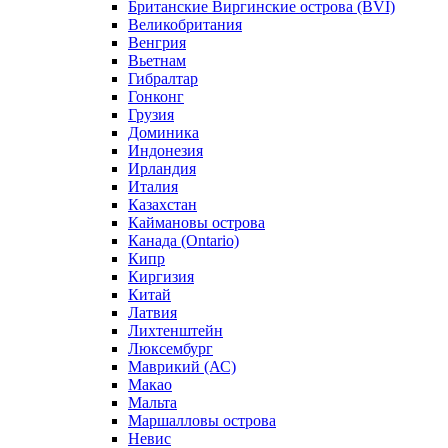
Британские Виргинские острова (BVI)
Великобритания
Венгрия
Вьетнам
Гибралтар
Гонконг
Грузия
Доминика
Индонезия
Ирландия
Италия
Казахстан
Каймановы острова
Канада (Ontario)
Кипр
Киргизия
Китай
Латвия
Лихтенштейн
Люксембург
Маврикий (АС)
Макао
Мальта
Маршалловы острова
Нeвис