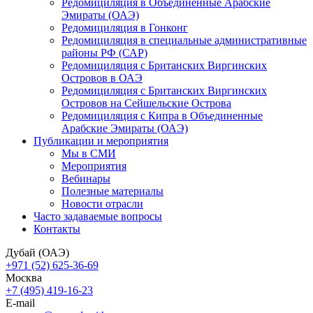
Редомициляция в Объединенные Арабские
Эмираты (ОАЭ)
Редомициляция в Гонконг
Редомициляция в специальные административные
районы РФ (САР)
Редомициляция с Британских Виргинских
Островов в ОАЭ
Редомициляция с Британских Виргинских
Островов на Сейшельские Острова
Редомициляция с Кипра в Объединенные
Арабские Эмираты (ОАЭ)
Публикации и мероприятия
Мы в СМИ
Мероприятия
Вебинары
Полезные материалы
Новости отрасли
Часто задаваемые вопросы
Контакты
Дубай (ОАЭ)
+971 (52) 625-36-69
Москва
+7 (495) 419-16-23
E-mail