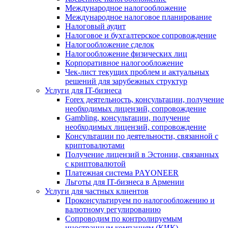
Международное налогообложение
Международное налоговое планирование
Налоговый аудит
Налоговое и бухгалтерское сопровождение
Налогообложение сделок
Налогообложение физических лиц
Корпоративное налогообложение
Чек-лист текущих проблем и актуальных
решений для зарубежных структур
Услуги для IT-бизнеса
Forex деятельность, консультации, получение
необходимых лицензий, сопровождение
Gambling, консультации, получение
необходимых лицензий, сопровождение
Консультации по деятельности, связанной с
криптовалютами
Получение лицензий в Эстонии, связанных
с криптовалютой
Платежная система PAYONEER
Льготы для IT-бизнеса в Армении
Услуги для частных клиентов
Проконсультируем по налогообложению и
валютному регулированию
Сопроводим по контролируемым
иностранным компаниям (КИК)