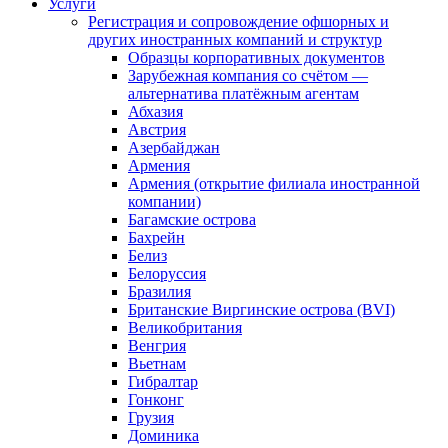
Услуги
Регистрация и сопровождение офшорных и
других иностранных компаний и структур
Образцы корпоративных документов
Зарубежная компания со счётом —
альтернатива платёжным агентам
Абхазия
Австрия
Азербайджан
Армения
Армения (открытие филиала иностранной
компании)
Багамские острова
Бахрейн
Белиз
Белоруссия
Бразилия
Британские Виргинские острова (BVI)
Великобритания
Венгрия
Вьетнам
Гибралтар
Гонконг
Грузия
Доминика