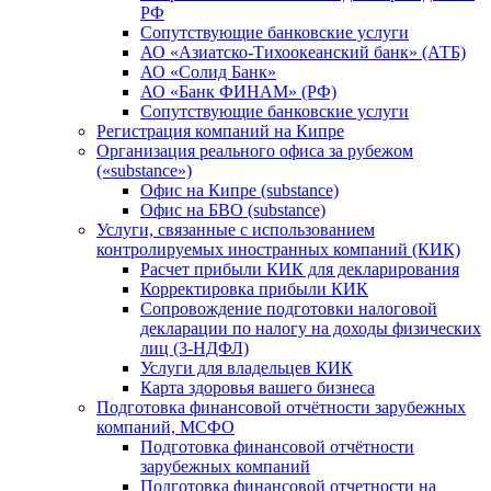
РФ
Сопутствующие банковские услуги
АО «Азиатско-Тихоокеанский банк» (АТБ)
АО «Солид Банк»
АО «Банк ФИНАМ» (РФ)
Сопутствующие банковские услуги
Регистрация компаний на Кипре
Организация реального офиса за рубежом
(«substance»)
Офис на Кипре (substance)
Офис на БВО (substance)
Услуги, связанные с использованием
контролируемых иностранных компаний (КИК)
Расчет прибыли КИК для декларирования
Корректировка прибыли КИК
Сопровождение подготовки налоговой
декларации по налогу на доходы физических
лиц (3-НДФЛ)
Услуги для владельцев КИК
Карта здоровья вашего бизнеса
Подготовка финансовой отчётности зарубежных
компаний, МСФО
Подготовка финансовой отчётности
зарубежных компаний
Подготовка финансовой отчетности на