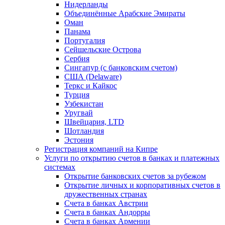
Нидерланды
Объединённые Арабские Эмираты
Оман
Панама
Португалия
Сейшельские Острова
Сербия
Сингапур (c банковским счетом)
США (Delaware)
Теркс и Кайкос
Турция
Узбекистан
Уругвай
Швейцария, LTD
Шотландия
Эстония
Регистрация компаний на Кипре
Услуги по открытию счетов в банках и платежных
системах
Открытие банковских счетов за рубежом
Открытие личных и корпоративных счетов в
дружественных странах
Счета в банках Австрии
Счета в банках Андорры
Счета в банках Армении