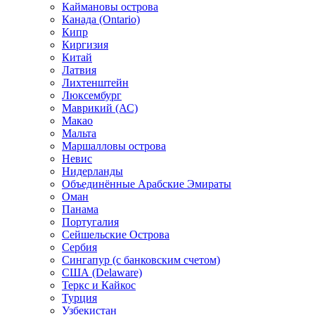
Каймановы острова
Канада (Ontario)
Кипр
Киргизия
Китай
Латвия
Лихтенштейн
Люксембург
Маврикий (АС)
Макао
Мальта
Маршалловы острова
Нeвис
Нидерланды
Объединённые Арабские Эмираты
Оман
Панама
Португалия
Сейшельские Острова
Сербия
Сингапур (c банковским счетом)
США (Delaware)
Теркс и Кайкос
Турция
Узбекистан