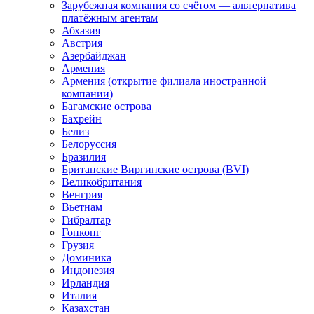
Зарубежная компания со счётом — альтернатива
платёжным агентам
Абхазия
Австрия
Азербайджан
Армения
Армения (открытие филиала иностранной
компании)
Багамские острова
Бахрейн
Белиз
Белоруссия
Бразилия
Британские Виргинские острова (BVI)
Великобритания
Венгрия
Вьетнам
Гибралтар
Гонконг
Грузия
Доминика
Индонезия
Ирландия
Италия
Казахстан