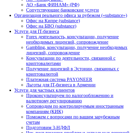
АО «Банк ФИНАМ» (РФ)
Сопутствующие банковские услуги
Организация реального офиса за рубежом («substance»)
Офис на Кипре (substance)
Офис на БВО (substance)
Услуги для IT-бизнеса
Forex деятельность, консультации, получение
необходимых лицензий, сопровождение
Gambling, консультации, получение необходимых
лицензий, сопровождение
Консультации по деятельности, связанной с
криптовалютами
Получение лицензий в Эстонии, связанных с
криптовалютой
Платежная система PAYONEER
Льготы для IT-бизнеса в Армении
Услуги для частных клиентов
Проконсультируем по налогообложению и
валютному регулированию
Сопроводим по контролируемым иностранным
компаниям (КИК)
Поможем с вопросами по вашим зарубежным
счетам
Подготовим 3-НДФЛ
Чек-лист текущих проблем и актуальных решений