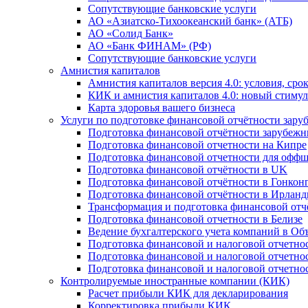
Сопутствующие банковские услуги
АО «Азиатско-Тихоокеанский банк» (АТБ)
АО «Солид Банк»
АО «Банк ФИНАМ» (РФ)
Сопутствующие банковские услуги
Амнистия капиталов
Амнистия капиталов версия 4.0: условия, сро
КИК и амнистия капиталов 4.0: новый стимул
Карта здоровья вашего бизнеса
Услуги по подготовке финансовой отчётности за
Подготовка финансовой отчётности зарубеж
Подготовка финансовой отчетности на Кипре
Подготовка финансовой отчетности для офф
Подготовка финансовой отчётности в UK
Подготовка финансовой отчётности в Гонкон
Подготовка финансовой отчётности в Ирлан
Трансформация и подготовка финансовой от
Подготовка финансовой отчетности в Белизе
Ведение бухгалтерского учета компаний в О
Подготовка финансовой и налоговой отчетно
Подготовка финансовой и налоговой отчетно
Подготовка финансовой и налоговой отчетно
Контролируемые иностранные компании (КИК)
Расчет прибыли КИК для декларирования
Корректировка прибыли КИК