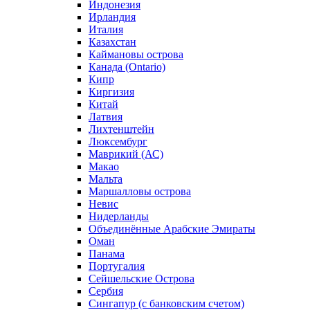
Индонезия
Ирландия
Италия
Казахстан
Каймановы острова
Канада (Ontario)
Кипр
Киргизия
Китай
Латвия
Лихтенштейн
Люксембург
Маврикий (АС)
Макао
Мальта
Маршалловы острова
Нeвис
Нидерланды
Объединённые Арабские Эмираты
Оман
Панама
Португалия
Сейшельские Острова
Сербия
Сингапур (c банковским счетом)