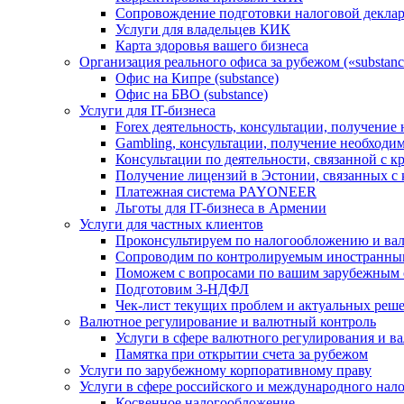
Сопровождение подготовки налоговой деклар
Услуги для владельцев КИК
Карта здоровья вашего бизнеса
Организация реального офиса за рубежом («substanc
Офис на Кипре (substance)
Офис на БВО (substance)
Услуги для IT-бизнеса
Forex деятельность, консультации, получени
Gambling, консультации, получение необход
Консультации по деятельности, связанной с 
Получение лицензий в Эстонии, связанных с
Платежная система PAYONEER
Льготы для IT-бизнеса в Армении
Услуги для частных клиентов
Проконсультируем по налогообложению и ва
Сопроводим по контролируемым иностранны
Поможем с вопросами по вашим зарубежным 
Подготовим 3-НДФЛ
Чек-лист текущих проблем и актуальных реш
Валютное регулирование и валютный контроль
Услуги в сфере валютного регулирования и в
Памятка при открытии счета за рубежом
Услуги по зарубежному корпоративному праву
Услуги в сфере российского и международного нал
Косвенное налогообложение