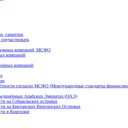
ки, гарантии
 поучаствовать
рубежных компаний, МСФО
ных компаний
шорных компаний
ге
дии
чётности согласно МСФО (Международные стандарты финансово
бъединённых Арабских Эмиратах (ОАЭ)
сти на Сейшельских островах
сти на Британских Виргинских Островах
сти в Киргизии