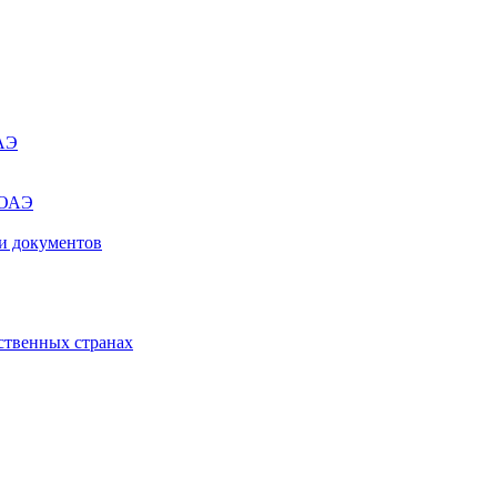
ОАЭ
 ОАЭ
и документов
ственных странах