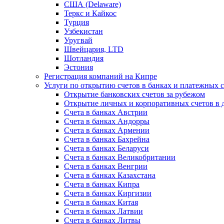
США (Delaware)
Теркс и Кайкос
Турция
Узбекистан
Уругвай
Швейцария, LTD
Шотландия
Эстония
Регистрация компаний на Кипре
Услуги по открытию счетов в банках и платежных 
Открытие банковских счетов за рубежом
Открытие личных и корпоративных счетов в 
Счета в банках Австрии
Счета в банках Андорры
Счета в банках Армении
Счета в банках Бахрейна
Счета в банках Беларуси
Счета в банках Великобритании
Счета в банках Венгрии
Счета в банках Казахстана
Счета в банках Кипра
Счета в банках Киргизии
Счета в банках Китая
Счета в банках Латвии
Счета в банках Литвы