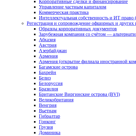
Корпоративные сделки и финансирование
Управление частным капиталом
Коммерческая практика
Интеллектуальная собственность и ИТ право (
Регистрация и сопровождение офшорных и других 
Образцы корпоративных документов
Зарубежная компания со счётом — альтернат
Абхазия
Австрия
Азербайджан
Армения
Армения (открытие филиала иностранной ко
Багамские острова
Бахрейн
Белиз
Белоруссия
Бразилия
Британские Виргинские острова (BVI)
Великобритания
Венгрия
Вьетнам
Гибралтар
Гонконг
Грузия
Доминика