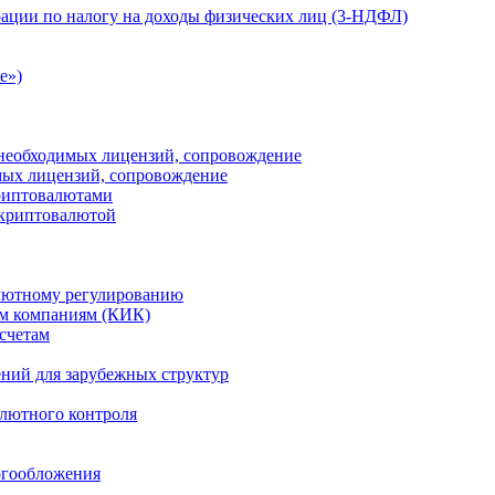
ации по налогу на доходы физических лиц (3-НДФЛ)
e»)
е необходимых лицензий, сопровождение
имых лицензий, сопровождение
криптовалютами
 криптовалютой
лютному регулированию
м компаниям (КИК)
счетам
ений для зарубежных структур
алютного контроля
огообложения