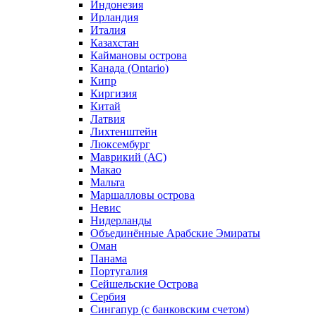
Индонезия
Ирландия
Италия
Казахстан
Каймановы острова
Канада (Ontario)
Кипр
Киргизия
Китай
Латвия
Лихтенштейн
Люксембург
Маврикий (АС)
Макао
Мальта
Маршалловы острова
Нeвис
Нидерланды
Объединённые Арабские Эмираты
Оман
Панама
Португалия
Сейшельские Острова
Сербия
Сингапур (c банковским счетом)