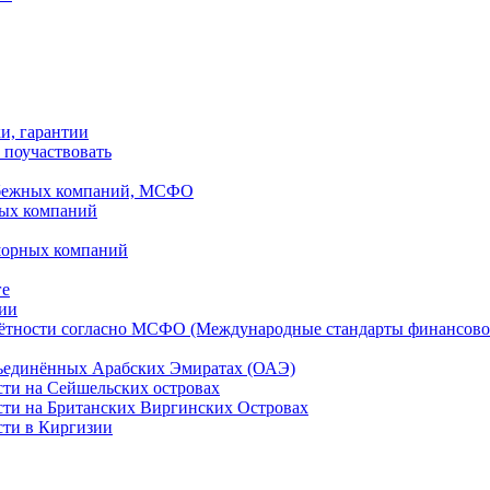
ки, гарантии
 поучаствовать
рубежных компаний, МСФО
ных компаний
шорных компаний
ге
дии
чётности согласно МСФО (Международные стандарты финансово
бъединённых Арабских Эмиратах (ОАЭ)
сти на Сейшельских островах
сти на Британских Виргинских Островах
сти в Киргизии