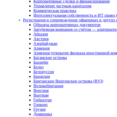
Корпоративные сделки и финансирование
Управление частным капиталом
Коммерческая практика
Интеллектуальная собственность и ИТ право (
Регистрация и сопровождение офшорных и других 
Образцы корпоративных документов
Зарубежная компания со счётом — альтернат
Абхазия
Австрия
Азербайджан
Армения
Армения (открытие филиала иностранной ко
Багамские острова
Бахрейн
Белиз
Белоруссия
Бразилия
Британские Виргинские острова (BVI)
Великобритания
Венгрия
Вьетнам
Гибралтар
Гонконг
Грузия
Доминика