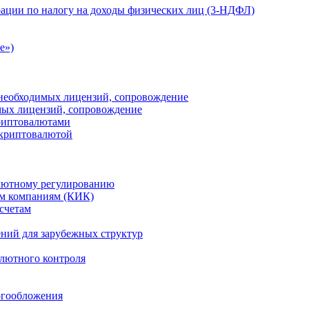
ации по налогу на доходы физических лиц (3-НДФЛ)
e»)
е необходимых лицензий, сопровождение
имых лицензий, сопровождение
криптовалютами
 криптовалютой
лютному регулированию
м компаниям (КИК)
счетам
ений для зарубежных структур
алютного контроля
огообложения