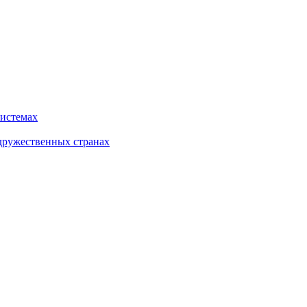
системах
дружественных странах