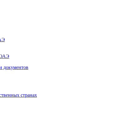
ОАЭ
 ОАЭ
и документов
ственных странах