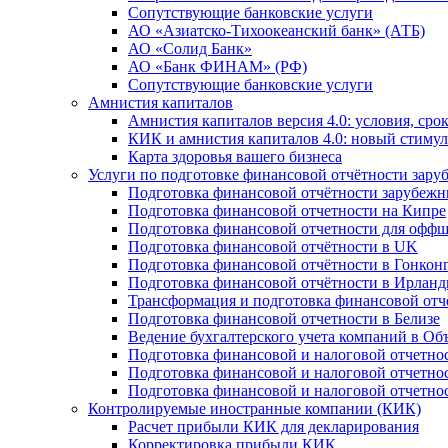
Сопутствующие банковские услуги
АО «Азиатско-Тихоокеанский банк» (АТБ)
АО «Солид Банк»
АО «Банк ФИНАМ» (РФ)
Сопутствующие банковские услуги
Амнистия капиталов
Амнистия капиталов версия 4.0: условия, сро
КИК и амнистия капиталов 4.0: новый стимул
Карта здоровья вашего бизнеса
Услуги по подготовке финансовой отчётности за
Подготовка финансовой отчётности зарубеж
Подготовка финансовой отчетности на Кипре
Подготовка финансовой отчетности для офф
Подготовка финансовой отчётности в UK
Подготовка финансовой отчётности в Гонкон
Подготовка финансовой отчётности в Ирлан
Трансформация и подготовка финансовой от
Подготовка финансовой отчетности в Белизе
Ведение бухгалтерского учета компаний в О
Подготовка финансовой и налоговой отчетно
Подготовка финансовой и налоговой отчетно
Подготовка финансовой и налоговой отчетно
Контролируемые иностранные компании (КИК)
Расчет прибыли КИК для декларирования
Корректировка прибыли КИК