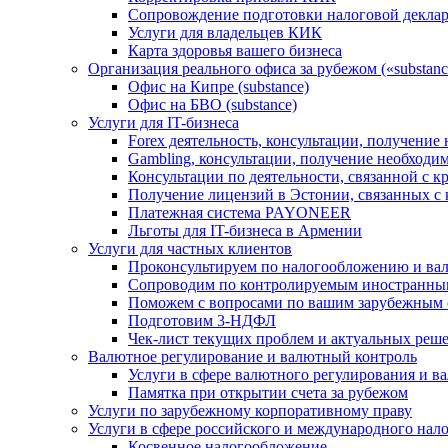
Сопровождение подготовки налоговой деклар
Услуги для владельцев КИК
Карта здоровья вашего бизнеса
Организация реального офиса за рубежом («substanc
Офис на Кипре (substance)
Офис на БВО (substance)
Услуги для IT-бизнеса
Forex деятельность, консультации, получени
Gambling, консультации, получение необход
Консультации по деятельности, связанной с 
Получение лицензий в Эстонии, связанных с
Платежная система PAYONEER
Льготы для IT-бизнеса в Армении
Услуги для частных клиентов
Проконсультируем по налогообложению и ва
Сопроводим по контролируемым иностранны
Поможем с вопросами по вашим зарубежным 
Подготовим 3-НДФЛ
Чек-лист текущих проблем и актуальных реш
Валютное регулирование и валютный контроль
Услуги в сфере валютного регулирования и в
Памятка при открытии счета за рубежом
Услуги по зарубежному корпоративному праву
Услуги в сфере российского и международного нал
Косвенное налогообложение