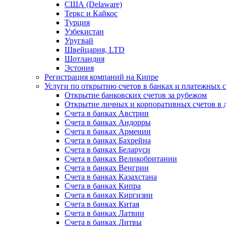
США (Delaware)
Теркс и Кайкос
Турция
Узбекистан
Уругвай
Швейцария, LTD
Шотландия
Эстония
Регистрация компаний на Кипре
Услуги по открытию счетов в банках и платежных 
Открытие банковских счетов за рубежом
Открытие личных и корпоративных счетов в 
Счета в банках Австрии
Счета в банках Андорры
Счета в банках Армении
Счета в банках Бахрейна
Счета в банках Беларуси
Счета в банках Великобритании
Счета в банках Венгрии
Счета в банках Казахстана
Счета в банках Кипра
Счета в банках Киргизии
Счета в банках Китая
Счета в банках Латвии
Счета в банках Литвы