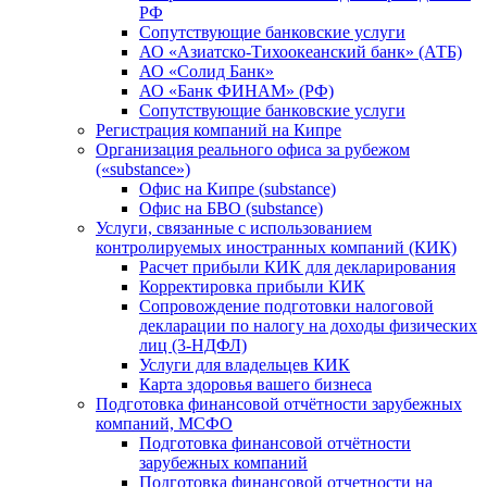
РФ
Сопутствующие банковские услуги
АО «Азиатско-Тихоокеанский банк» (АТБ)
АО «Солид Банк»
АО «Банк ФИНАМ» (РФ)
Сопутствующие банковские услуги
Регистрация компаний на Кипре
Организация реального офиса за рубежом
(«substance»)
Офис на Кипре (substance)
Офис на БВО (substance)
Услуги, связанные с использованием
контролируемых иностранных компаний (КИК)
Расчет прибыли КИК для декларирования
Корректировка прибыли КИК
Сопровождение подготовки налоговой
декларации по налогу на доходы физических
лиц (3-НДФЛ)
Услуги для владельцев КИК
Карта здоровья вашего бизнеса
Подготовка финансовой отчётности зарубежных
компаний, МСФО
Подготовка финансовой отчётности
зарубежных компаний
Подготовка финансовой отчетности на