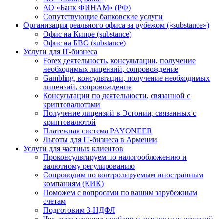
АО «Банк ФИНАМ» (РФ)
Сопутствующие банковские услуги
Организация реального офиса за рубежом («substance»)
Офис на Кипре (substance)
Офис на БВО (substance)
Услуги для IT-бизнеса
Forex деятельность, консультации, получение
необходимых лицензий, сопровождение
Gambling, консультации, получение необходимых
лицензий, сопровождение
Консультации по деятельности, связанной с
криптовалютами
Получение лицензий в Эстонии, связанных с
криптовалютой
Платежная система PAYONEER
Льготы для IT-бизнеса в Армении
Услуги для частных клиентов
Проконсультируем по налогообложению и
валютному регулированию
Сопроводим по контролируемым иностранным
компаниям (КИК)
Поможем с вопросами по вашим зарубежным
счетам
Подготовим 3-НДФЛ
Чек-лист текущих проблем и актуальных решений