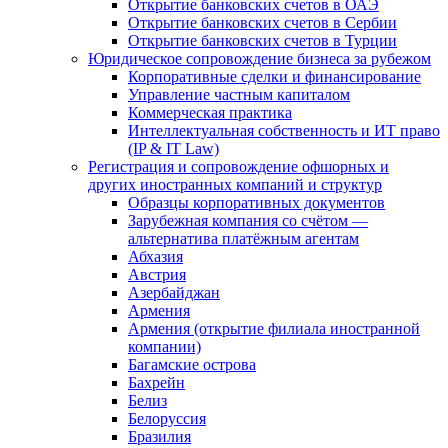
Открытие банковских счетов в ОАЭ
Открытие банковских счетов в Сербии
Открытие банковских счетов в Турции
Юридическое сопровождение бизнеса за рубежом
Корпоративные сделки и финансирование
Управление частным капиталом
Коммерческая практика
Интеллектуальная собственность и ИТ право
(IP & IT Law)
Регистрация и сопровождение офшорных и
других иностранных компаний и структур
Образцы корпоративных документов
Зарубежная компания со счётом —
альтернатива платёжным агентам
Абхазия
Австрия
Азербайджан
Армения
Армения (открытие филиала иностранной
компании)
Багамские острова
Бахрейн
Белиз
Белоруссия
Бразилия