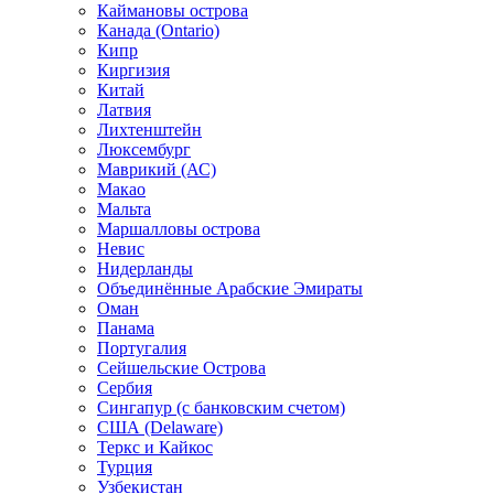
Каймановы острова
Канада (Ontario)
Кипр
Киргизия
Китай
Латвия
Лихтенштейн
Люксембург
Маврикий (АС)
Макао
Мальта
Маршалловы острова
Нeвис
Нидерланды
Объединённые Арабские Эмираты
Оман
Панама
Португалия
Сейшельские Острова
Сербия
Сингапур (c банковским счетом)
США (Delaware)
Теркс и Кайкос
Турция
Узбекистан