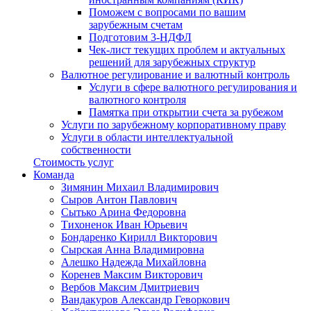
Поможем с вопросами по вашим
зарубежным счетам
Подготовим 3-НДФЛ
Чек-лист текущих проблем и актуальных
решений для зарубежных структур
Валютное регулирование и валютный контроль
Услуги в сфере валютного регулирования и
валютного контроля
Памятка при открытии счета за рубежом
Услуги по зарубежному корпоративному праву
Услуги в области интеллектуальной
собственности
Стоимость услуг
Команда
Зимянин Михаил Владимирович
Сыров Антон Павлович
Сытько Арина Федоровна
Тихоненок Иван Юрьевич
Бондаренко Кирилл Викторович
Сырская Анна Владимировна
Алешко Надежда Михайловна
Коренев Максим Викторович
Вербов Максим Дмитриевич
Вандакуров Александр Геворкович