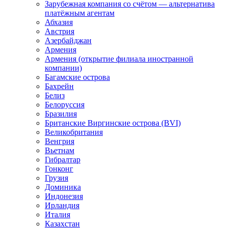
Зарубежная компания со счётом — альтернатива
платёжным агентам
Абхазия
Австрия
Азербайджан
Армения
Армения (открытие филиала иностранной
компании)
Багамские острова
Бахрейн
Белиз
Белоруссия
Бразилия
Британские Виргинские острова (BVI)
Великобритания
Венгрия
Вьетнам
Гибралтар
Гонконг
Грузия
Доминика
Индонезия
Ирландия
Италия
Казахстан