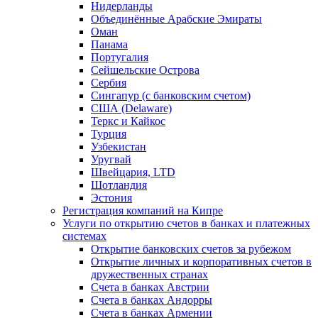
Нидерланды
Объединённые Арабские Эмираты
Оман
Панама
Португалия
Сейшельские Острова
Сербия
Сингапур (c банковским счетом)
США (Delaware)
Теркс и Кайкос
Турция
Узбекистан
Уругвай
Швейцария, LTD
Шотландия
Эстония
Регистрация компаний на Кипре
Услуги по открытию счетов в банках и платежных
системах
Открытие банковских счетов за рубежом
Открытие личных и корпоративных счетов в
дружественных странах
Счета в банках Австрии
Счета в банках Андорры
Счета в банках Армении