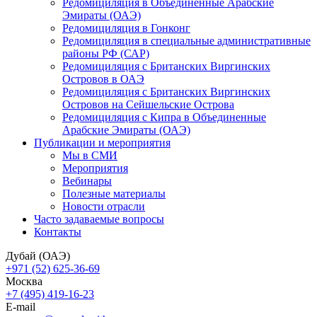
Редомициляция в Объединенные Арабские
Эмираты (ОАЭ)
Редомициляция в Гонконг
Редомициляция в специальные административные
районы РФ (САР)
Редомициляция с Британских Виргинских
Островов в ОАЭ
Редомициляция с Британских Виргинских
Островов на Сейшельские Острова
Редомициляция с Кипра в Объединенные
Арабские Эмираты (ОАЭ)
Публикации и мероприятия
Мы в СМИ
Мероприятия
Вебинары
Полезные материалы
Новости отрасли
Часто задаваемые вопросы
Контакты
Дубай (ОАЭ)
+971 (52) 625-36-69
Москва
+7 (495) 419-16-23
E-mail