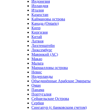
Индонезия
Ирландия
Италия
Казахстан
Каймановы острова
Канада (Ontario)
Кипр
Киргизия
Китай
Латвия
Лихтенштейн
Люксембург
Маврикий (АС)
Макао
Мальта
Маршалловы острова
Нeвис
Нидерланды
Объединённые Арабские Эмираты
Оман
Панама
Португалия
Сейшельские Острова
Сербия
Сингапур (c банковским счетом)