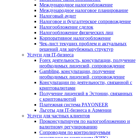
Международное налогообложение
Международное налоговое планирование
Налоговый аудит
Налоговое и бухгалтерское сопровождение
Налогообложение сделок
Налогообложение физических лиц
Корпоративное налогообложение
Чек-лист текущих проблем и актуальных
решений для зарубежных структур
Услуги для IT-бизнеса
Forex деятельность, консультации, получение
необходимых лицензий, сопровождение
Gambling, консультации, получение
необходимых лицензий, сопровождение
Консультации по деятельности, связанной с
криптовалютами
Получение лицензий в Эстонии, связанных
с криптовалютой
Платежная система PAYONEER
Льготы для IT-бизнеса в Армении
Услуги для частных клиентов
Проконсультируем по налогообложению и
валютному регулированию
Сопроводим по контролируемым
иностранным компаниям (КИК)