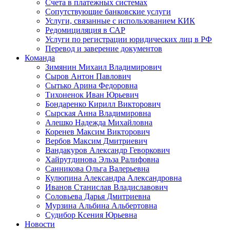
Счета в платежных системах
Сопутствующие банковские услуги
Услуги, связанные с использованием КИК
Редомициляция в САР
Услуги по регистрации юридических лиц в РФ
Перевод и заверение документов
Команда
Зимянин Михаил Владимирович
Сыров Антон Павлович
Сытько Арина Федоровна
Тихоненок Иван Юрьевич
Бондаренко Кирилл Викторович
Сырская Анна Владимировна
Алешко Надежда Михайловна
Коренев Максим Викторович
Вербов Максим Дмитриевич
Вандакуров Александр Геворкович
Хайрутдинова Эльза Ралифовна
Санникова Ольга Валерьевна
Кулюпина Александра Александровна
Иванов Станислав Владиславович
Соловьева Дарья Дмитриевна
Мурзина Альбина Альбертовна
Судибор Ксения Юрьевна
Новости