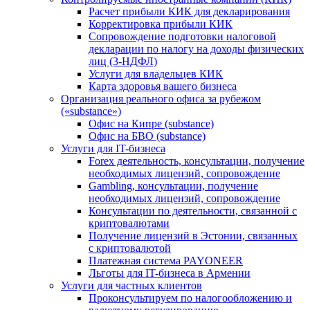
Расчет прибыли КИК для декларирования
Корректировка прибыли КИК
Сопровождение подготовки налоговой
декларации по налогу на доходы физических
лиц (3-НДФЛ)
Услуги для владельцев КИК
Карта здоровья вашего бизнеса
Организация реального офиса за рубежом
(«substance»)
Офис на Кипре (substance)
Офис на БВО (substance)
Услуги для IT-бизнеса
Forex деятельность, консультации, получение
необходимых лицензий, сопровождение
Gambling, консультации, получение
необходимых лицензий, сопровождение
Консультации по деятельности, связанной с
криптовалютами
Получение лицензий в Эстонии, связанных
с криптовалютой
Платежная система PAYONEER
Льготы для IT-бизнеса в Армении
Услуги для частных клиентов
Проконсультируем по налогообложению и