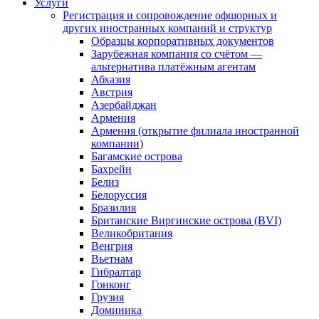
Услуги
Регистрация и сопровождение офшорных и
других иностранных компаний и структур
Образцы корпоративных документов
Зарубежная компания со счётом —
альтернатива платёжным агентам
Абхазия
Австрия
Азербайджан
Армения
Армения (открытие филиала иностранной
компании)
Багамские острова
Бахрейн
Белиз
Белоруссия
Бразилия
Британские Виргинские острова (BVI)
Великобритания
Венгрия
Вьетнам
Гибралтар
Гонконг
Грузия
Доминика