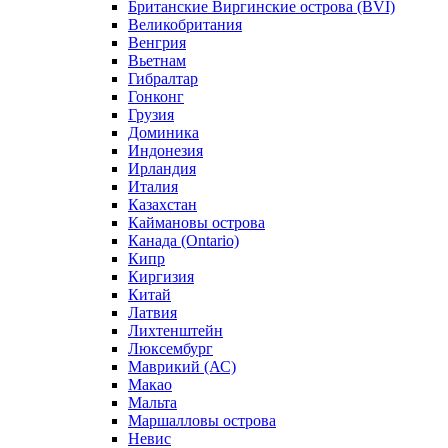
Британские Виргинские острова (BVI)
Великобритания
Венгрия
Вьетнам
Гибралтар
Гонконг
Грузия
Доминика
Индонезия
Ирландия
Италия
Казахстан
Каймановы острова
Канада (Ontario)
Кипр
Киргизия
Китай
Латвия
Лихтенштейн
Люксембург
Маврикий (АС)
Макао
Мальта
Маршалловы острова
Нeвис