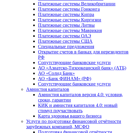
Платежные системы Великобритании
Платежные системы Гонконга
Платежные системы Кипра
Платежные системы Киргизии
Платежные системы Литвы
Платежные системы Маврикия
Платежные системы ОАЭ
Платежные системы США
Специальные предложения
Открытие счетов в банках для нерезидентов
РФ
Сопутствующие банковские услуги
АО «Азиатско-Тихоокеанский банк» (АТБ)
АО «Солид Банк»
АО «Банк ФИНАМ» (РФ)
Сопутствующие банковские услуги
Амнистия капиталов
Амнистия капиталов версия 4.0: условия,
сроки, гарантии
КИК и амнистия капиталов 4.0: новый
стимул поучаствовать
Карта здоровья вашего бизнеса
Услуги по подготовке финансовой отчётности
зарубежных компаний, МСФО
Подготовка финансовой отчётности