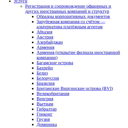
Услуги
Регистрация и сопровождение офшорных и
других иностранных компаний и структур
Образцы корпоративных документов
Зарубежная компания со счётом —
альтернатива платёжным агентам
Абхазия
Австрия
Азербайджан
Армения
Армения (открытие филиала иностранной
компании)
Багамские острова
Бахрейн
Белиз
Белоруссия
Бразилия
Британские Виргинские острова (BVI)
Великобритания
Венгрия
Вьетнам
Гибралтар
Гонконг
Грузия
Доминика