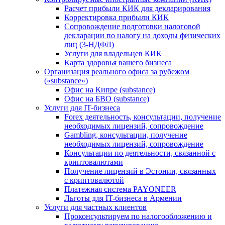
Расчет прибыли КИК для декларирования
Корректировка прибыли КИК
Сопровождение подготовки налоговой
декларации по налогу на доходы физических
лиц (3-НДФЛ)
Услуги для владельцев КИК
Карта здоровья вашего бизнеса
Организация реального офиса за рубежом
(«substance»)
Офис на Кипре (substance)
Офис на БВО (substance)
Услуги для IT-бизнеса
Forex деятельность, консультации, получение
необходимых лицензий, сопровождение
Gambling, консультации, получение
необходимых лицензий, сопровождение
Консультации по деятельности, связанной с
криптовалютами
Получение лицензий в Эстонии, связанных
с криптовалютой
Платежная система PAYONEER
Льготы для IT-бизнеса в Армении
Услуги для частных клиентов
Проконсультируем по налогообложению и