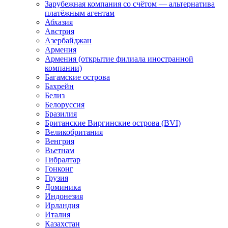
Зарубежная компания со счётом — альтернатива
платёжным агентам
Абхазия
Австрия
Азербайджан
Армения
Армения (открытие филиала иностранной
компании)
Багамские острова
Бахрейн
Белиз
Белоруссия
Бразилия
Британские Виргинские острова (BVI)
Великобритания
Венгрия
Вьетнам
Гибралтар
Гонконг
Грузия
Доминика
Индонезия
Ирландия
Италия
Казахстан