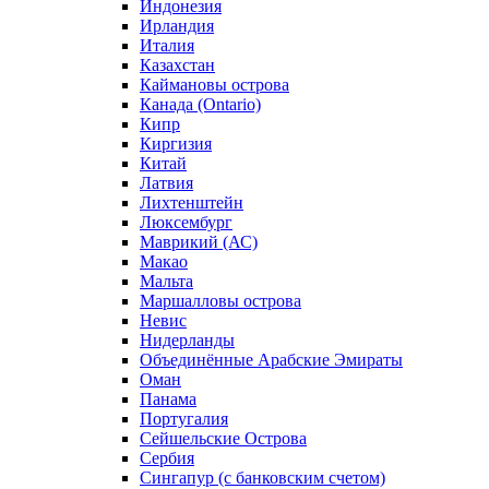
Индонезия
Ирландия
Италия
Казахстан
Каймановы острова
Канада (Ontario)
Кипр
Киргизия
Китай
Латвия
Лихтенштейн
Люксембург
Маврикий (АС)
Макао
Мальта
Маршалловы острова
Нeвис
Нидерланды
Объединённые Арабские Эмираты
Оман
Панама
Португалия
Сейшельские Острова
Сербия
Сингапур (c банковским счетом)