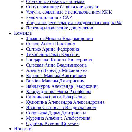
Счета в платежных системах
Сопутствующие банковские услуги
Услуги, связанные с использованием КИК
Редомициляция в САР
Услуги по регистрации юридических лиц в РФ
Перевод и заверение документов
Команда
Зимянин Михаил Владимирович
Сыров Антон Павлович
Сытько Арина Федоровна
Тихоненок Иван Юрьевич
Бондаренко Кирилл Викторович
Сырская Анна Владимировна
Алешко Надежда Михайловна
Коренев Максим Викторович
Вербов Максим Дмитриевич
Вандакуров Александр Геворкович
Хайрутдинова Эльза Ралифовна
Санникова Ольга Валерьевна
Кулюпина Александра Александровна
Иванов Станислав Владиславович
Соловьева Дарья Дмитриевна
Мурзина Альбина Альбертовна
Судибор Ксения Юрьевна
Новости