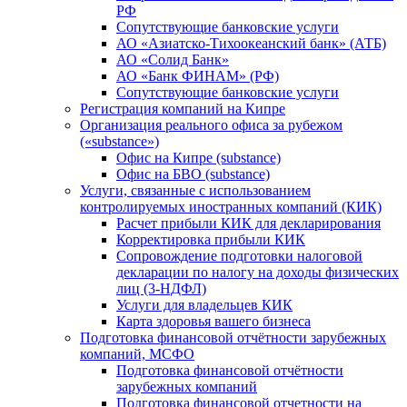
РФ
Сопутствующие банковские услуги
АО «Азиатско-Тихоокеанский банк» (АТБ)
АО «Солид Банк»
АО «Банк ФИНАМ» (РФ)
Сопутствующие банковские услуги
Регистрация компаний на Кипре
Организация реального офиса за рубежом
(«substance»)
Офис на Кипре (substance)
Офис на БВО (substance)
Услуги, связанные с использованием
контролируемых иностранных компаний (КИК)
Расчет прибыли КИК для декларирования
Корректировка прибыли КИК
Сопровождение подготовки налоговой
декларации по налогу на доходы физических
лиц (3-НДФЛ)
Услуги для владельцев КИК
Карта здоровья вашего бизнеса
Подготовка финансовой отчётности зарубежных
компаний, МСФО
Подготовка финансовой отчётности
зарубежных компаний
Подготовка финансовой отчетности на