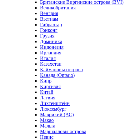
Британские Виргинские острова (BVI)
Великобритания
Венгрия
Вьетнам
Гибралтар
Гонконг
Грузия
Доминика
Индонезия
Ирландия
Италия
Казахстан
Каймановы острова
Канада (Ontario)
Кипр
Киргизия
Китай
Латвия
Лихтенштейн
Люксембург
Маврикий (АС)
Макао
Мальта
Маршалловы острова
Нeвис