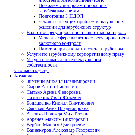
Поможем с вопросами по вашим
зарубежным счетам
Подготовим 3-НДФЛ
Чек-лист текущих проблем и актуальных
решений для зарубежных структур
Валютное регулирование и валютный контроль
Услуги в сфере валютного регулирования и
валютного контроля
Памятка при открытии счета за рубежом
Услуги по зарубежному корпоративному праву
Услуги в области интеллектуальной
собственности
Стоимость услуг
Команда
Зимянин Михаил Владимирович
Сыров Антон Павлович
Сытько Арина Федоровна
Тихоненок Иван Юрьевич
Бондаренко Кирилл Викторович
Сырская Анна Владимировна
Алешко Надежда Михайловна
Коренев Максим Викторович
Вербов Максим Дмитриевич
Вандакуров Александр Геворкович