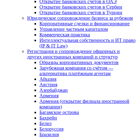
Открытие банковских счетов в ОАЭ
Открытие банковских счетов в Сербии
Открытие банковских счетов в Турции
Юридическое сопровождение бизнеса за рубежом
Корпоративные сделки и финансирование
Управление частным капиталом
Коммерческая практика
Интеллектуальная собственность и ИТ право
(IP & IT Law)
Регистрация и сопровождение офшорных и
других иностранных компаний и структур
Образцы корпоративных документов
Зарубежная компания со счётом —
альтернатива платёжным агентам
Абхазия
Австрия
Азербайджан
Армения
Армения (открытие филиала иностранной
компании)
Багамские острова
Бахрейн
Белиз
Белоруссия
Бразилия