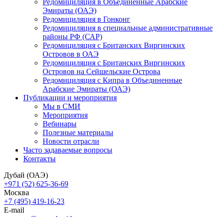
Редомициляция в Объединенные Арабские
Эмираты (ОАЭ)
Редомициляция в Гонконг
Редомициляция в специальные административные
районы РФ (САР)
Редомициляция с Британских Виргинских
Островов в ОАЭ
Редомициляция с Британских Виргинских
Островов на Сейшельские Острова
Редомициляция с Кипра в Объединенные
Арабские Эмираты (ОАЭ)
Публикации и мероприятия
Мы в СМИ
Мероприятия
Вебинары
Полезные материалы
Новости отрасли
Часто задаваемые вопросы
Контакты
Дубай (ОАЭ)
+971 (52) 625-36-69
Москва
+7 (495) 419-16-23
E-mail