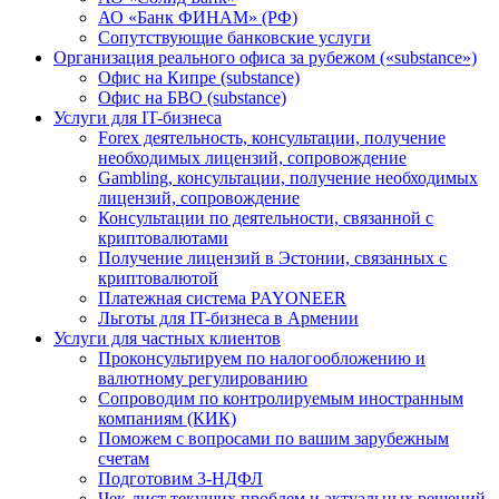
АО «Банк ФИНАМ» (РФ)
Сопутствующие банковские услуги
Организация реального офиса за рубежом («substance»)
Офис на Кипре (substance)
Офис на БВО (substance)
Услуги для IT-бизнеса
Forex деятельность, консультации, получение
необходимых лицензий, сопровождение
Gambling, консультации, получение необходимых
лицензий, сопровождение
Консультации по деятельности, связанной с
криптовалютами
Получение лицензий в Эстонии, связанных с
криптовалютой
Платежная система PAYONEER
Льготы для IT-бизнеса в Армении
Услуги для частных клиентов
Проконсультируем по налогообложению и
валютному регулированию
Сопроводим по контролируемым иностранным
компаниям (КИК)
Поможем с вопросами по вашим зарубежным
счетам
Подготовим 3-НДФЛ
Чек-лист текущих проблем и актуальных решений