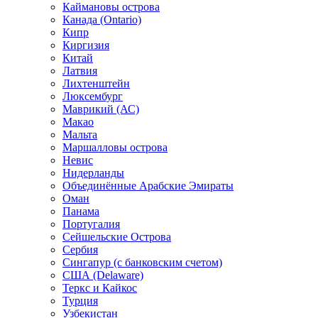
Каймановы острова
Канада (Ontario)
Кипр
Киргизия
Китай
Латвия
Лихтенштейн
Люксембург
Маврикий (АС)
Макао
Мальта
Маршалловы острова
Нeвис
Нидерланды
Объединённые Арабские Эмираты
Оман
Панама
Португалия
Сейшельские Острова
Сербия
Сингапур (c банковским счетом)
США (Delaware)
Теркс и Кайкос
Турция
Узбекистан