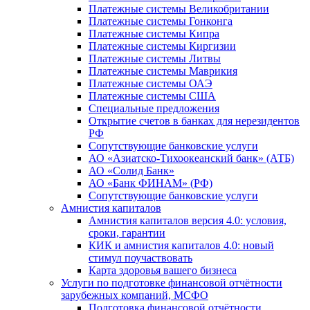
Платежные системы Великобритании
Платежные системы Гонконга
Платежные системы Кипра
Платежные системы Киргизии
Платежные системы Литвы
Платежные системы Маврикия
Платежные системы ОАЭ
Платежные системы США
Специальные предложения
Открытие счетов в банках для нерезидентов
РФ
Сопутствующие банковские услуги
АО «Азиатско-Тихоокеанский банк» (АТБ)
АО «Солид Банк»
АО «Банк ФИНАМ» (РФ)
Сопутствующие банковские услуги
Амнистия капиталов
Амнистия капиталов версия 4.0: условия,
сроки, гарантии
КИК и амнистия капиталов 4.0: новый
стимул поучаствовать
Карта здоровья вашего бизнеса
Услуги по подготовке финансовой отчётности
зарубежных компаний, МСФО
Подготовка финансовой отчётности