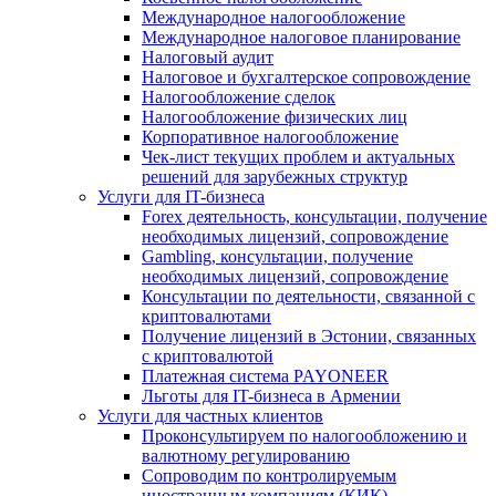
Международное налогообложение
Международное налоговое планирование
Налоговый аудит
Налоговое и бухгалтерское сопровождение
Налогообложение сделок
Налогообложение физических лиц
Корпоративное налогообложение
Чек-лист текущих проблем и актуальных
решений для зарубежных структур
Услуги для IT-бизнеса
Forex деятельность, консультации, получение
необходимых лицензий, сопровождение
Gambling, консультации, получение
необходимых лицензий, сопровождение
Консультации по деятельности, связанной с
криптовалютами
Получение лицензий в Эстонии, связанных
с криптовалютой
Платежная система PAYONEER
Льготы для IT-бизнеса в Армении
Услуги для частных клиентов
Проконсультируем по налогообложению и
валютному регулированию
Сопроводим по контролируемым
иностранным компаниям (КИК)