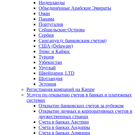
Нидерланды
Объединённые Арабские Эмираты
Оман
Панама
Португалия
Сейшельские Острова
Сербия
Сингапур (c банковским счетом)
США (Delaware)
Теркс и Кайкос
Турция
Узбекистан
Уругвай
Швейцария, LTD
Шотландия
Эстония
Регистрация компаний на Кипре
Услуги по открытию счетов в банках и платежных
системах
Открытие банковских счетов за рубежом
Открытие личных и корпоративных счетов в
дружественных странах
Счета в банках Австрии
Счета в банках Андорры
Счета в банках Армении