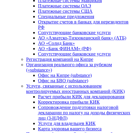
Платежные системы Маврикия
Платежные системы ОАЭ
Платежные системы США
Специальные предложения
Открытие счетов в банках для нерезидентов
РФ
Сопутствующие банковские услуги
АО «Азиатско-Тихоокеанский банк» (АТБ)
АО «Солид Банк»
АО «Банк ФИНАМ» (РФ)
Сопутствующие банковские услуги
Регистрация компаний на Кипре
Организация реального офиса за рубежом
(«substance»)
Офис на Кипре (substance)
Офис на БВО (substance)
Услуги, связанные с использованием
контролируемых иностранных компаний (КИК)
Расчет прибыли КИК для декларирования
Корректировка прибыли КИК
Сопровождение подготовки налоговой
декларации по налогу на доходы физических
лиц (3-НДФЛ)
Услуги для владельцев КИК
Карта здоровья вашего бизнеса