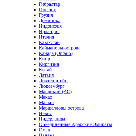
Гибралтар
Гонконг
Грузия
Доминика
Индонезия
Ирландия
Италия
Казахстан
Каймановы острова
Канада (Ontario)
Кипр
Киргизия
Китай
Латвия
Лихтенштейн
Люксембург
Маврикий (АС)
Макао
Мальта
Маршалловы острова
Нeвис
Нидерланды
Объединённые Арабские Эмираты
Оман
Панама