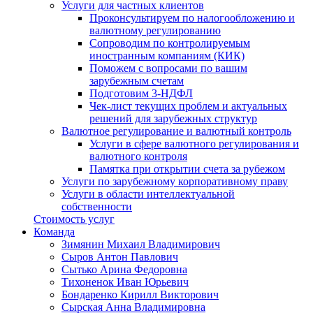
Услуги для частных клиентов
Проконсультируем по налогообложению и
валютному регулированию
Сопроводим по контролируемым
иностранным компаниям (КИК)
Поможем с вопросами по вашим
зарубежным счетам
Подготовим 3-НДФЛ
Чек-лист текущих проблем и актуальных
решений для зарубежных структур
Валютное регулирование и валютный контроль
Услуги в сфере валютного регулирования и
валютного контроля
Памятка при открытии счета за рубежом
Услуги по зарубежному корпоративному праву
Услуги в области интеллектуальной
собственности
Стоимость услуг
Команда
Зимянин Михаил Владимирович
Сыров Антон Павлович
Сытько Арина Федоровна
Тихоненок Иван Юрьевич
Бондаренко Кирилл Викторович
Сырская Анна Владимировна