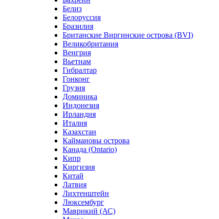
Белиз
Белоруссия
Бразилия
Британские Виргинские острова (BVI)
Великобритания
Венгрия
Вьетнам
Гибралтар
Гонконг
Грузия
Доминика
Индонезия
Ирландия
Италия
Казахстан
Каймановы острова
Канада (Ontario)
Кипр
Киргизия
Китай
Латвия
Лихтенштейн
Люксембург
Маврикий (АС)