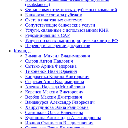
(«substance»)
Финансовая отчетность зарубежных компаний
Банковские счета за рубежом
Счета в платежных системах
Сопутствующие банковские услуги
Услуги, связанные с использованием КИК
Редомициляция в САР
Услуги по регистрации юридических лиц в РФ
Перевод и заверение документов
Команда
Зимянин Михаил Владимирович
Сыров Антон Павлович
Сытько Арина Федоровна
Тихоненок Иван Юрьевич
Бондаренко Кирилл Викторович
Сырская Анна Владимировна
Алешко Надежда Михайловна
Коренев Максим Викторович
Вербов Максим Дмитриевич
Вандакуров Александр Геворкович
Хайрутдинова Эльза Ралифовна
Санникова Ольга Валерьевна
Кулюпина Александра Александровна
Иванов Станислав Владиславович
Соловьева Дарья Дмитриевна