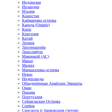
Индонезия
Ирландия
Италия
Казахстан
Каймановы острова
Канада (Ontario)
Кипр
Киргизия
Китай
Латвия
Лихтенштейн
Люксембург
Маврикий (АС)
Макао
Мальта
Маршалловы острова
Нeвис
Нидерланды
Объединённые Арабские Эмираты
Оман
Панама
Португалия
Сейшельские Острова
Сербия
Сингапур (c банковским счетом)