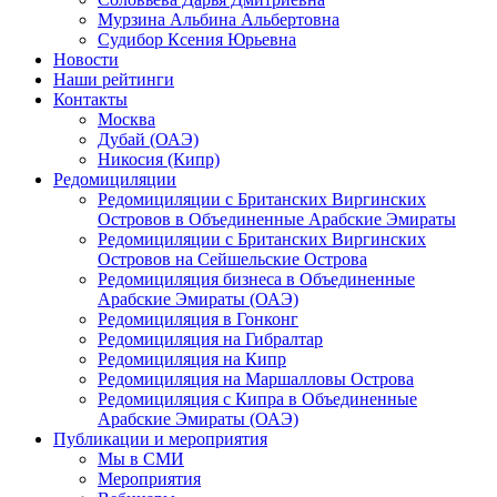
Мурзина Альбина Альбертовна
Судибор Ксения Юрьевна
Новости
Наши рейтинги
Контакты
Москва
Дубай (ОАЭ)
Никосия (Кипр)
Редомициляции
Редомициляции с Британских Виргинских
Островов в Объединенные Арабские Эмираты
Редомициляции с Британских Виргинских
Островов на Сейшельские Острова
Редомициляция бизнеса в Объединенные
Арабские Эмираты (ОАЭ)
Редомициляция в Гонконг
Редомициляция на Гибралтар
Редомициляция на Кипр
Редомициляция на Маршалловы Острова
Редомициляция с Кипра в Объединенные
Арабские Эмираты (ОАЭ)
Публикации и мероприятия
Мы в СМИ
Мероприятия