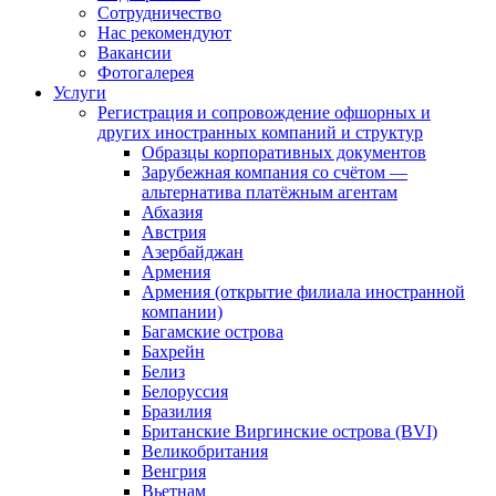
Сотрудничество
Нас рекомендуют
Вакансии
Фотогалерея
Услуги
Регистрация и сопровождение офшорных и
других иностранных компаний и структур
Образцы корпоративных документов
Зарубежная компания со счётом —
альтернатива платёжным агентам
Абхазия
Австрия
Азербайджан
Армения
Армения (открытие филиала иностранной
компании)
Багамские острова
Бахрейн
Белиз
Белоруссия
Бразилия
Британские Виргинские острова (BVI)
Великобритания
Венгрия
Вьетнам