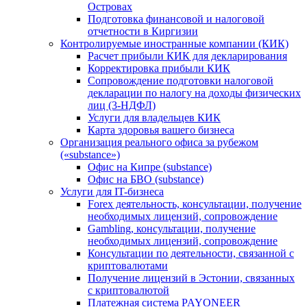
Островах
Подготовка финансовой и налоговой
отчетности в Киргизии
Контролируемые иностранные компании (КИК)
Расчет прибыли КИК для декларирования
Корректировка прибыли КИК
Сопровождение подготовки налоговой
декларации по налогу на доходы физических
лиц (3-НДФЛ)
Услуги для владельцев КИК
Карта здоровья вашего бизнеса
Организация реального офиса за рубежом
(«substance»)
Офис на Кипре (substance)
Офис на БВО (substance)
Услуги для IT-бизнеса
Forex деятельность, консультации, получение
необходимых лицензий, сопровождение
Gambling, консультации, получение
необходимых лицензий, сопровождение
Консультации по деятельности, связанной с
криптовалютами
Получение лицензий в Эстонии, связанных
с криптовалютой
Платежная система PAYONEER