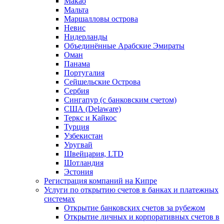
Макао
Мальта
Маршалловы острова
Нeвис
Нидерланды
Объединённые Арабские Эмираты
Оман
Панама
Португалия
Сейшельские Острова
Сербия
Сингапур (c банковским счетом)
США (Delaware)
Теркс и Кайкос
Турция
Узбекистан
Уругвай
Швейцария, LTD
Шотландия
Эстония
Регистрация компаний на Кипре
Услуги по открытию счетов в банках и платежных
системах
Открытие банковских счетов за рубежом
Открытие личных и корпоративных счетов в