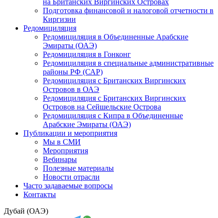
на Британских Виргинских Островах
Подготовка финансовой и налоговой отчетности в
Киргизии
Редомициляция
Редомициляция в Объединенные Арабские
Эмираты (ОАЭ)
Редомициляция в Гонконг
Редомициляция в специальные административные
районы РФ (САР)
Редомициляция с Британских Виргинских
Островов в ОАЭ
Редомициляция с Британских Виргинских
Островов на Сейшельские Острова
Редомициляция с Кипра в Объединенные
Арабские Эмираты (ОАЭ)
Публикации и мероприятия
Мы в СМИ
Мероприятия
Вебинары
Полезные материалы
Новости отрасли
Часто задаваемые вопросы
Контакты
Дубай (ОАЭ)