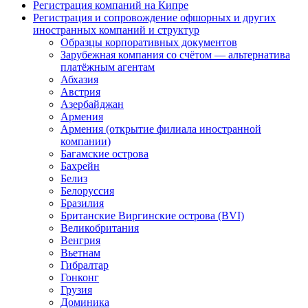
Регистрация компаний на Кипре
Регистрация и сопровождение офшорных и других
иностранных компаний и структур
Образцы корпоративных документов
Зарубежная компания со счётом — альтернатива
платёжным агентам
Абхазия
Австрия
Азербайджан
Армения
Армения (открытие филиала иностранной
компании)
Багамские острова
Бахрейн
Белиз
Белоруссия
Бразилия
Британские Виргинские острова (BVI)
Великобритания
Венгрия
Вьетнам
Гибралтар
Гонконг
Грузия
Доминика