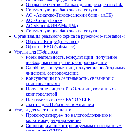
Открытие счетов в банках для нерезидентов РФ
Сопутствующие банковские услуги
АО «Азиатско-Тихоокеанский банк» (АТБ)
АО «Солид Банк»
АО «Банк ФИНАМ» (РФ)
Сопутствующие банковские услуги
Организация реального офиса за рубежом («substance»)
Офис на Кипре (substance)
Офис на БВО (substance)
Услуги для IT-бизнеса
Forex деятельность, консультации, получение
необходимых лицензий, сопровождение
Gambling, консультации, получение необходимых
лицензий, сопровождение
Консультации по деятельности, связанной с
криптовалютами
Получение лицензий в Эстонии, связанных с
криптовалютой
Платежная система PAYONEER
Льготы для IT-бизнеса в Армении
Услуги для частных клиентов
Проконсультируем по налогообложению и
валютному регулированию
Сопроводим по контролируемым иностранным
компаниям (КИК)