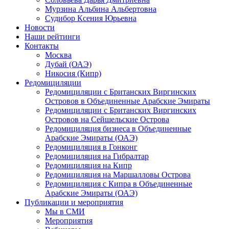
Мурзина Альбина Альбертовна
Судибор Ксения Юрьевна
Новости
Наши рейтинги
Контакты
Москва
Дубай (ОАЭ)
Никосия (Кипр)
Редомициляции
Редомициляции с Британских Виргинских
Островов в Объединенные Арабские Эмираты
Редомициляции с Британских Виргинских
Островов на Сейшельские Острова
Редомициляция бизнеса в Объединенные
Арабские Эмираты (ОАЭ)
Редомициляция в Гонконг
Редомициляция на Гибралтар
Редомициляция на Кипр
Редомициляция на Маршалловы Острова
Редомициляция с Кипра в Объединенные
Арабские Эмираты (ОАЭ)
Публикации и мероприятия
Мы в СМИ
Мероприятия