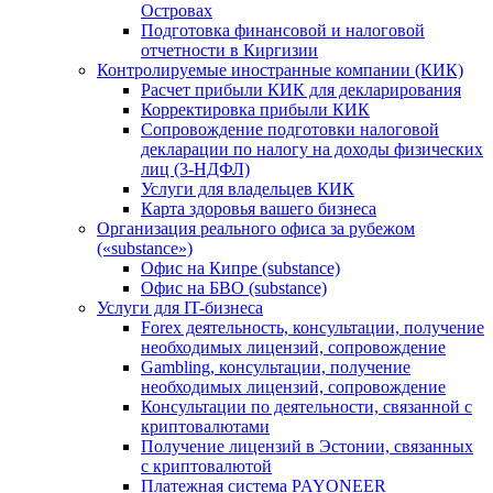
Островах
Подготовка финансовой и налоговой
отчетности в Киргизии
Контролируемые иностранные компании (КИК)
Расчет прибыли КИК для декларирования
Корректировка прибыли КИК
Сопровождение подготовки налоговой
декларации по налогу на доходы физических
лиц (3-НДФЛ)
Услуги для владельцев КИК
Карта здоровья вашего бизнеса
Организация реального офиса за рубежом
(«substance»)
Офис на Кипре (substance)
Офис на БВО (substance)
Услуги для IT-бизнеса
Forex деятельность, консультации, получение
необходимых лицензий, сопровождение
Gambling, консультации, получение
необходимых лицензий, сопровождение
Консультации по деятельности, связанной с
криптовалютами
Получение лицензий в Эстонии, связанных
с криптовалютой
Платежная система PAYONEER