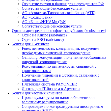
Открытие счетов в банках для нерезидентов РФ
Сопутствующие банковские услуги
АО «Азиатско-Тихоокеанский банк» (АТБ)
АО «Солид Банк»
АО «Банк ФИНАМ» (РФ)
Сопутствующие банковские услуги
Организация реального офиса за рубежом («substance»)
Офис на Кипре (substance)
Офис на БВО (substance)
Услуги для IT-бизнеса
Forex деятельность, консультации, получение
необходимых лицензий, сопровождение
Gambling, консультации, получение необходимых
лицензий, сопровождение
Консультации по деятельности, связанной с
криптовалютами
Получение лицензий в Эстонии, связанных с
криптовалютой
Платежная система PAYONEER
Льготы для IT-бизнеса в Армении
Услуги для частных клиентов
Проконсультируем по налогообложению и
валютному регулированию
Сопроводим по контролируемым иностранным
компаниям (КИК)