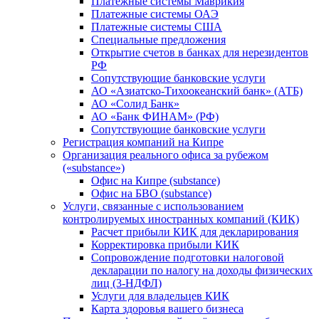
Платежные системы Маврикия
Платежные системы ОАЭ
Платежные системы США
Специальные предложения
Открытие счетов в банках для нерезидентов
РФ
Сопутствующие банковские услуги
АО «Азиатско-Тихоокеанский банк» (АТБ)
АО «Солид Банк»
АО «Банк ФИНАМ» (РФ)
Сопутствующие банковские услуги
Регистрация компаний на Кипре
Организация реального офиса за рубежом
(«substance»)
Офис на Кипре (substance)
Офис на БВО (substance)
Услуги, связанные с использованием
контролируемых иностранных компаний (КИК)
Расчет прибыли КИК для декларирования
Корректировка прибыли КИК
Сопровождение подготовки налоговой
декларации по налогу на доходы физических
лиц (3-НДФЛ)
Услуги для владельцев КИК
Карта здоровья вашего бизнеса