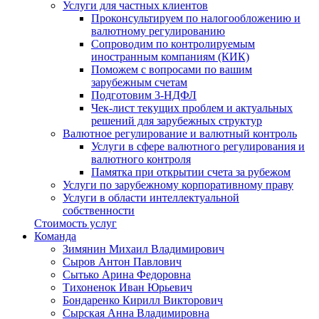
Услуги для частных клиентов
Проконсультируем по налогообложению и
валютному регулированию
Сопроводим по контролируемым
иностранным компаниям (КИК)
Поможем с вопросами по вашим
зарубежным счетам
Подготовим 3-НДФЛ
Чек-лист текущих проблем и актуальных
решений для зарубежных структур
Валютное регулирование и валютный контроль
Услуги в сфере валютного регулирования и
валютного контроля
Памятка при открытии счета за рубежом
Услуги по зарубежному корпоративному праву
Услуги в области интеллектуальной
собственности
Стоимость услуг
Команда
Зимянин Михаил Владимирович
Сыров Антон Павлович
Сытько Арина Федоровна
Тихоненок Иван Юрьевич
Бондаренко Кирилл Викторович
Сырская Анна Владимировна