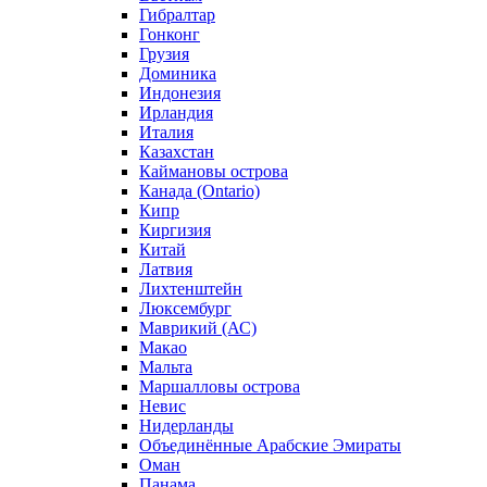
Гибралтар
Гонконг
Грузия
Доминика
Индонезия
Ирландия
Италия
Казахстан
Каймановы острова
Канада (Ontario)
Кипр
Киргизия
Китай
Латвия
Лихтенштейн
Люксембург
Маврикий (АС)
Макао
Мальта
Маршалловы острова
Нeвис
Нидерланды
Объединённые Арабские Эмираты
Оман
Панама