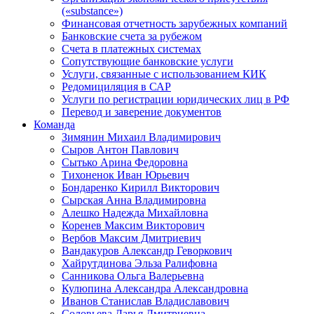
(«substance»)
Финансовая отчетность зарубежных компаний
Банковские счета за рубежом
Счета в платежных системах
Сопутствующие банковские услуги
Услуги, связанные с использованием КИК
Редомициляция в САР
Услуги по регистрации юридических лиц в РФ
Перевод и заверение документов
Команда
Зимянин Михаил Владимирович
Сыров Антон Павлович
Сытько Арина Федоровна
Тихоненок Иван Юрьевич
Бондаренко Кирилл Викторович
Сырская Анна Владимировна
Алешко Надежда Михайловна
Коренев Максим Викторович
Вербов Максим Дмитриевич
Вандакуров Александр Геворкович
Хайрутдинова Эльза Ралифовна
Санникова Ольга Валерьевна
Кулюпина Александра Александровна
Иванов Станислав Владиславович
Соловьева Дарья Дмитриевна