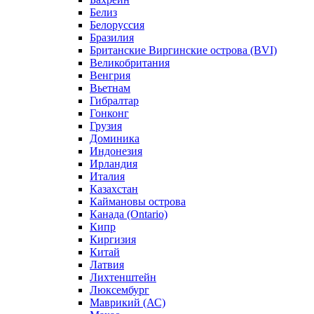
Белиз
Белоруссия
Бразилия
Британские Виргинские острова (BVI)
Великобритания
Венгрия
Вьетнам
Гибралтар
Гонконг
Грузия
Доминика
Индонезия
Ирландия
Италия
Казахстан
Каймановы острова
Канада (Ontario)
Кипр
Киргизия
Китай
Латвия
Лихтенштейн
Люксембург
Маврикий (АС)