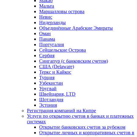
Макао
Мальта
Маршалловы острова
Нeвис
Нидерланды
Объединённые Арабские Эмираты
Оман
Панама
Португалия
Сейшельские Острова
Сербия
Сингапур (c банковским счетом)
США (Delaware)
Теркс и Кайкос
Турция
Узбекистан
Уругвай
Швейцария, LTD
Шотландия
Эстония
Регистрация компаний на Кипре
Услуги по открытию счетов в банках и платежных
системах
Открытие банковских счетов за рубежом
Открытие личных и корпоративных счетов в