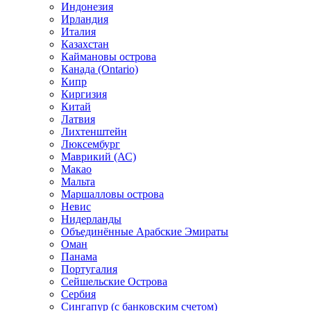
Индонезия
Ирландия
Италия
Казахстан
Каймановы острова
Канада (Ontario)
Кипр
Киргизия
Китай
Латвия
Лихтенштейн
Люксембург
Маврикий (АС)
Макао
Мальта
Маршалловы острова
Нeвис
Нидерланды
Объединённые Арабские Эмираты
Оман
Панама
Португалия
Сейшельские Острова
Сербия
Сингапур (c банковским счетом)