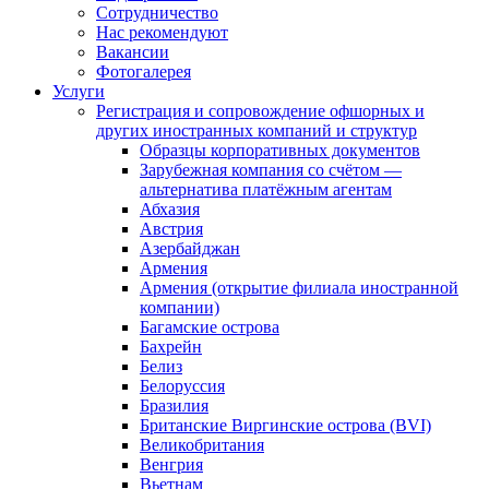
Сотрудничество
Нас рекомендуют
Вакансии
Фотогалерея
Услуги
Регистрация и сопровождение офшорных и
других иностранных компаний и структур
Образцы корпоративных документов
Зарубежная компания со счётом —
альтернатива платёжным агентам
Абхазия
Австрия
Азербайджан
Армения
Армения (открытие филиала иностранной
компании)
Багамские острова
Бахрейн
Белиз
Белоруссия
Бразилия
Британские Виргинские острова (BVI)
Великобритания
Венгрия
Вьетнам