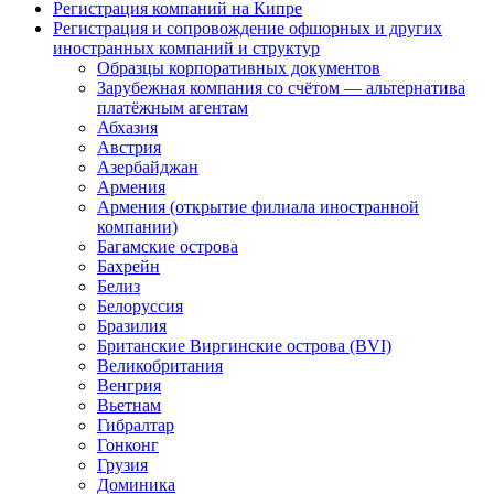
Регистрация компаний на Кипре
Регистрация и сопровождение офшорных и других
иностранных компаний и структур
Образцы корпоративных документов
Зарубежная компания со счётом — альтернатива
платёжным агентам
Абхазия
Австрия
Азербайджан
Армения
Армения (открытие филиала иностранной
компании)
Багамские острова
Бахрейн
Белиз
Белоруссия
Бразилия
Британские Виргинские острова (BVI)
Великобритания
Венгрия
Вьетнам
Гибралтар
Гонконг
Грузия
Доминика