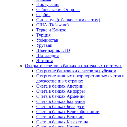
Португалия
Сейшельские Острова
Сербия
Сингапур (c банковским счетом)
США (Delaware)
Теркс и Кайкос
Турция
Узбекистан
Уругвай
Швейцария, LTD
Шотландия
Эстония
Открытие счетов в банках и платежных системах
Открытие банковских счетов за рубежом
Открытие личных и корпоративных счетов в
дружественных странах
Счета в банках Австрии
Счета в банках Андорры
Счета в банках Армении
Счета в банках Бахрейна
Счета в банках Беларуси
Счета в банках Великобритании
Счета в банках Венгрии
Счета в банках Казахстана
Счета в банках Кипра