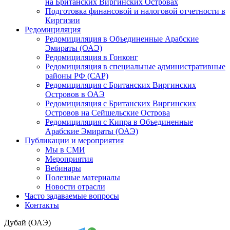
на Британских Виргинских Островах
Подготовка финансовой и налоговой отчетности в
Киргизии
Редомициляция
Редомициляция в Объединенные Арабские
Эмираты (ОАЭ)
Редомициляция в Гонконг
Редомициляция в специальные административные
районы РФ (САР)
Редомициляция с Британских Виргинских
Островов в ОАЭ
Редомициляция с Британских Виргинских
Островов на Сейшельские Острова
Редомициляция с Кипра в Объединенные
Арабские Эмираты (ОАЭ)
Публикации и мероприятия
Мы в СМИ
Мероприятия
Вебинары
Полезные материалы
Новости отрасли
Часто задаваемые вопросы
Контакты
Дубай (ОАЭ)