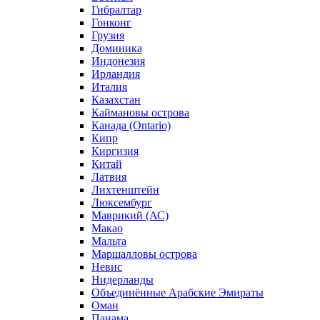
Гибралтар
Гонконг
Грузия
Доминика
Индонезия
Ирландия
Италия
Казахстан
Каймановы острова
Канада (Ontario)
Кипр
Киргизия
Китай
Латвия
Лихтенштейн
Люксембург
Маврикий (АС)
Макао
Мальта
Маршалловы острова
Нeвис
Нидерланды
Объединённые Арабские Эмираты
Оман
Панама