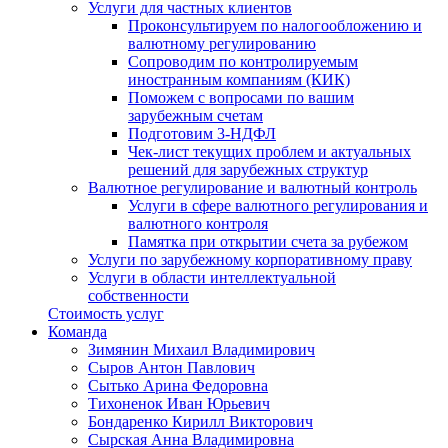
Услуги для частных клиентов
Проконсультируем по налогообложению и
валютному регулированию
Сопроводим по контролируемым
иностранным компаниям (КИК)
Поможем с вопросами по вашим
зарубежным счетам
Подготовим 3-НДФЛ
Чек-лист текущих проблем и актуальных
решений для зарубежных структур
Валютное регулирование и валютный контроль
Услуги в сфере валютного регулирования и
валютного контроля
Памятка при открытии счета за рубежом
Услуги по зарубежному корпоративному праву
Услуги в области интеллектуальной
собственности
Стоимость услуг
Команда
Зимянин Михаил Владимирович
Сыров Антон Павлович
Сытько Арина Федоровна
Тихоненок Иван Юрьевич
Бондаренко Кирилл Викторович
Сырская Анна Владимировна