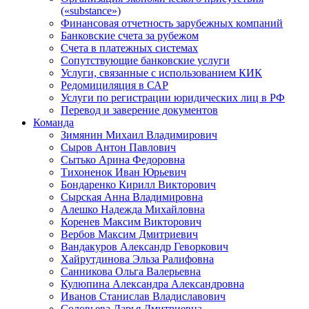
(«substance»)
Финансовая отчетность зарубежных компаний
Банковские счета за рубежом
Счета в платежных системах
Сопутствующие банковские услуги
Услуги, связанные с использованием КИК
Редомициляция в САР
Услуги по регистрации юридических лиц в РФ
Перевод и заверение документов
Команда
Зимянин Михаил Владимирович
Сыров Антон Павлович
Сытько Арина Федоровна
Тихоненок Иван Юрьевич
Бондаренко Кирилл Викторович
Сырская Анна Владимировна
Алешко Надежда Михайловна
Коренев Максим Викторович
Вербов Максим Дмитриевич
Вандакуров Александр Геворкович
Хайрутдинова Эльза Ралифовна
Санникова Ольга Валерьевна
Кулюпина Александра Александровна
Иванов Станислав Владиславович
Соловьева Дарья Дмитриевна