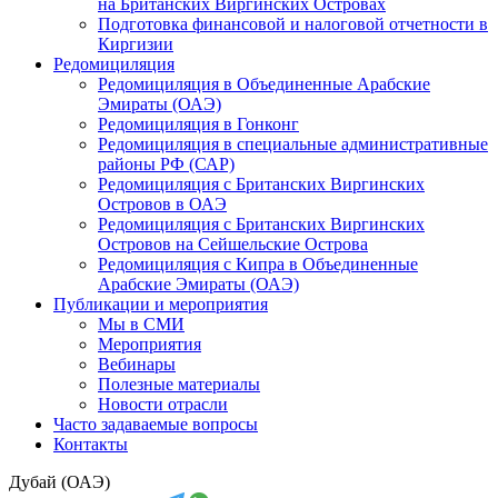
на Британских Виргинских Островах
Подготовка финансовой и налоговой отчетности в
Киргизии
Редомициляция
Редомициляция в Объединенные Арабские
Эмираты (ОАЭ)
Редомициляция в Гонконг
Редомициляция в специальные административные
районы РФ (САР)
Редомициляция с Британских Виргинских
Островов в ОАЭ
Редомициляция с Британских Виргинских
Островов на Сейшельские Острова
Редомициляция с Кипра в Объединенные
Арабские Эмираты (ОАЭ)
Публикации и мероприятия
Мы в СМИ
Мероприятия
Вебинары
Полезные материалы
Новости отрасли
Часто задаваемые вопросы
Контакты
Дубай (ОАЭ)