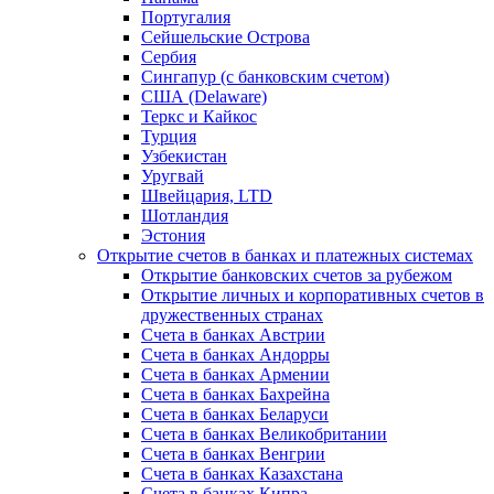
Португалия
Сейшельские Острова
Сербия
Сингапур (c банковским счетом)
США (Delaware)
Теркс и Кайкос
Турция
Узбекистан
Уругвай
Швейцария, LTD
Шотландия
Эстония
Открытие счетов в банках и платежных системах
Открытие банковских счетов за рубежом
Открытие личных и корпоративных счетов в
дружественных странах
Счета в банках Австрии
Счета в банках Андорры
Счета в банках Армении
Счета в банках Бахрейна
Счета в банках Беларуси
Счета в банках Великобритании
Счета в банках Венгрии
Счета в банках Казахстана
Счета в банках Кипра