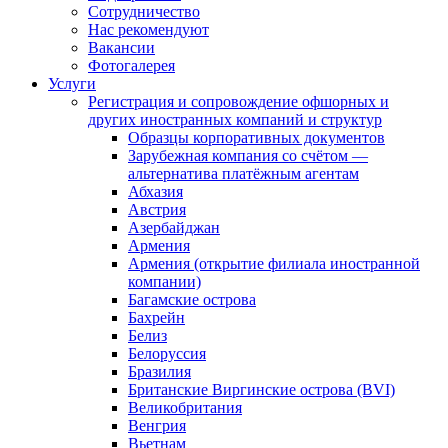
Сотрудничество
Нас рекомендуют
Вакансии
Фотогалерея
Услуги
Регистрация и сопровождение офшорных и
других иностранных компаний и структур
Образцы корпоративных документов
Зарубежная компания со счётом —
альтернатива платёжным агентам
Абхазия
Австрия
Азербайджан
Армения
Армения (открытие филиала иностранной
компании)
Багамские острова
Бахрейн
Белиз
Белоруссия
Бразилия
Британские Виргинские острова (BVI)
Великобритания
Венгрия
Вьетнам