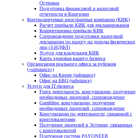
Островах
Подготовка финансовой и налоговой
отчетности в Киргизии
Контролируемые иностранные компании (КИК)
Расчет прибыли КИК для декларирования
Корректировка прибыли КИК
Сопровождение подготовки налоговой
декларации по налогу на доходы физических
лиц (3-НДФЛ)
Услуги для владельцев КИК
Карта здоровья вашего бизнеса
Организация реального офиса за рубежом
(«substance»)
Офис на Кипре (substance)
Офис на БВО (substance)
Услуги для IT-бизнеса
Forex деятельность, консультации, получение
необходимых лицензий, сопровождение
Gambling, консультации, получение
необходимых лицензий, сопровождение
Консультации по деятельности, связанной с
криптовалютами
Получение лицензий в Эстонии, связанных
с криптовалютой
Платежная система PAYONEER