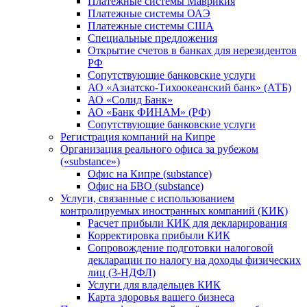
Платежные системы Маврикия
Платежные системы ОАЭ
Платежные системы США
Специальные предложения
Открытие счетов в банках для нерезидентов
РФ
Сопутствующие банковские услуги
АО «Азиатско-Тихоокеанский банк» (АТБ)
АО «Солид Банк»
АО «Банк ФИНАМ» (РФ)
Сопутствующие банковские услуги
Регистрация компаний на Кипре
Организация реального офиса за рубежом
(«substance»)
Офис на Кипре (substance)
Офис на БВО (substance)
Услуги, связанные с использованием
контролируемых иностранных компаний (КИК)
Расчет прибыли КИК для декларирования
Корректировка прибыли КИК
Сопровождение подготовки налоговой
декларации по налогу на доходы физических
лиц (3-НДФЛ)
Услуги для владельцев КИК
Карта здоровья вашего бизнеса