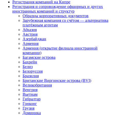
Регистрация компаний на Кипре
Регистрация и сопровождение офшорных и других
иностранных компаний и структур
Образцы корпоративных документов
Зарубежная компания со счётом — альтернатива
платёжным агентам
Абхазия
Австрия
Азербайджан
Армения
Армения (открытие филиала иностранной
компании)
Багамские острова
Бахрейн
Белиз
Белоруссия
Бразилия
Британские Виргинские острова (BVI)
Великобритания
Венгрия
Вьетнам
Гибралтар
Гонконг
Грузия
Доминика