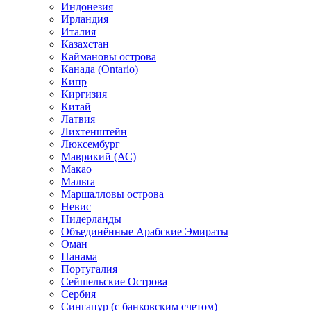
Индонезия
Ирландия
Италия
Казахстан
Каймановы острова
Канада (Ontario)
Кипр
Киргизия
Китай
Латвия
Лихтенштейн
Люксембург
Маврикий (АС)
Макао
Мальта
Маршалловы острова
Нeвис
Нидерланды
Объединённые Арабские Эмираты
Оман
Панама
Португалия
Сейшельские Острова
Сербия
Сингапур (c банковским счетом)