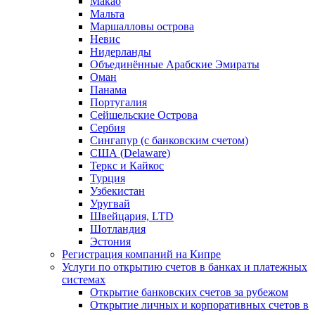
Макао
Мальта
Маршалловы острова
Нeвис
Нидерланды
Объединённые Арабские Эмираты
Оман
Панама
Португалия
Сейшельские Острова
Сербия
Сингапур (c банковским счетом)
США (Delaware)
Теркс и Кайкос
Турция
Узбекистан
Уругвай
Швейцария, LTD
Шотландия
Эстония
Регистрация компаний на Кипре
Услуги по открытию счетов в банках и платежных
системах
Открытие банковских счетов за рубежом
Открытие личных и корпоративных счетов в