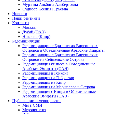
Мурзина Альбина Альбертовна
Судибор Ксения Юрьевна
Новости
Наши рейтинги
Контакты
Москва
Дубай (ОАЭ)
Никосия (Кипр)
Редомициляции
Редомициляции с Британских Виргинских
Островов в Объединенные Арабские Эмираты
Редомициляции с Британских Виргинских
Островов на Сейшельские Острова
Редомициляция бизнеса в Объединенные
Арабские Эмираты (ОАЭ)
Редомициляция в Гонконг
Редомициляция на Гибралтар
Редомициляция на Кипр
Редомициляция на Маршалловы Острова
Редомициляция с Кипра в Объединенные
Арабские Эмираты (ОАЭ)
Публикации и мероприятия
Мы в СМИ
Мероприятия