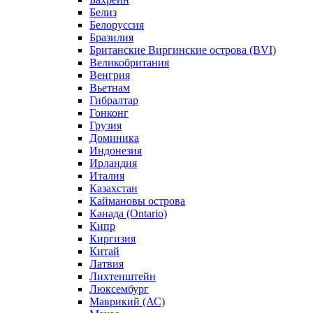
Белиз
Белоруссия
Бразилия
Британские Виргинские острова (BVI)
Великобритания
Венгрия
Вьетнам
Гибралтар
Гонконг
Грузия
Доминика
Индонезия
Ирландия
Италия
Казахстан
Каймановы острова
Канада (Ontario)
Кипр
Киргизия
Китай
Латвия
Лихтенштейн
Люксембург
Маврикий (АС)