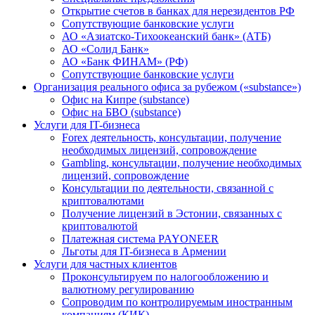
Открытие счетов в банках для нерезидентов РФ
Сопутствующие банковские услуги
АО «Азиатско-Тихоокеанский банк» (АТБ)
АО «Солид Банк»
АО «Банк ФИНАМ» (РФ)
Сопутствующие банковские услуги
Организация реального офиса за рубежом («substance»)
Офис на Кипре (substance)
Офис на БВО (substance)
Услуги для IT-бизнеса
Forex деятельность, консультации, получение
необходимых лицензий, сопровождение
Gambling, консультации, получение необходимых
лицензий, сопровождение
Консультации по деятельности, связанной с
криптовалютами
Получение лицензий в Эстонии, связанных с
криптовалютой
Платежная система PAYONEER
Льготы для IT-бизнеса в Армении
Услуги для частных клиентов
Проконсультируем по налогообложению и
валютному регулированию
Сопроводим по контролируемым иностранным
компаниям (КИК)