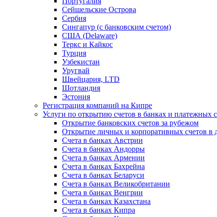
Португалия
Сейшельские Острова
Сербия
Сингапур (c банковским счетом)
США (Delaware)
Теркс и Кайкос
Турция
Узбекистан
Уругвай
Швейцария, LTD
Шотландия
Эстония
Регистрация компаний на Кипре
Услуги по открытию счетов в банках и платежных 
Открытие банковских счетов за рубежом
Открытие личных и корпоративных счетов в 
Счета в банках Австрии
Счета в банках Андорры
Счета в банках Армении
Счета в банках Бахрейна
Счета в банках Беларуси
Счета в банках Великобритании
Счета в банках Венгрии
Счета в банках Казахстана
Счета в банках Кипра