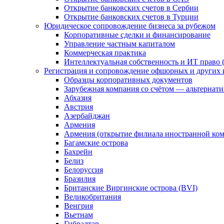
Открытие банковских счетов в Сербии
Открытие банковских счетов в Турции
Юридическое сопровождение бизнеса за рубежом
Корпоративные сделки и финансирование
Управление частным капиталом
Коммерческая практика
Интеллектуальная собственность и ИТ право (
Регистрация и сопровождение офшорных и других 
Образцы корпоративных документов
Зарубежная компания со счётом — альтернат
Абхазия
Австрия
Азербайджан
Армения
Армения (открытие филиала иностранной ко
Багамские острова
Бахрейн
Белиз
Белоруссия
Бразилия
Британские Виргинские острова (BVI)
Великобритания
Венгрия
Вьетнам
Гибралтар