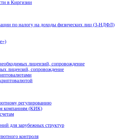
сти в Киргизии
ации по налогу на доходы физических лиц (3-НДФЛ)
e»)
е необходимых лицензий, сопровождение
имых лицензий, сопровождение
криптовалютами
 криптовалютой
лютному регулированию
м компаниям (КИК)
счетам
ений для зарубежных структур
алютного контроля