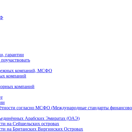
РФ
ки, гарантии
 поучаствовать
рубежных компаний, МСФО
ных компаний
шорных компаний
ге
дии
чётности согласно МСФО (Международные стандарты финансово
бъединённых Арабских Эмиратах (ОАЭ)
сти на Сейшельских островах
сти на Британских Виргинских Островах