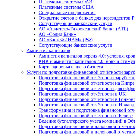
Платежные системы ОАЭ
Платежные системы США
Специальные предложения
Открытие счетов в банках для нерезидентов 
Сопутствующие банковские услуги
АО «Азиатско-Тихоокеанский банк» (АТБ)
АО «Солид Банк»
АО «Банк ФИНАМ» (РФ)
Сопутствующие банковские услуги
Амнистия капиталов
Амнистия капиталов версия 4.0: условия, сро
КИК и амнистия капиталов 4.0: новый стимул
Карта здоровья вашего бизнеса
Услуги по подготовке финансовой отчётности за
Подготовка финансовой отчётности зарубеж
Подготовка финансовой отчетности на Кипре
Подготовка финансовой отчетности для офф
Подготовка финансовой отчётности в UK
Подготовка финансовой отчётности в Гонкон
Подготовка финансовой отчётности в Ирлан
Трансформация и подготовка финансовой от
Подготовка финансовой отчетности в Белизе
Ведение бухгалтерского учета компаний в О
Подготовка финансовой и налоговой отчетно
Подготовка финансовой и налоговой отчетно