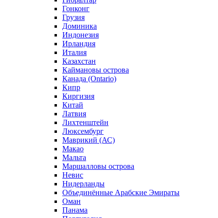
Гонконг
Грузия
Доминика
Индонезия
Ирландия
Италия
Казахстан
Каймановы острова
Канада (Ontario)
Кипр
Киргизия
Китай
Латвия
Лихтенштейн
Люксембург
Маврикий (АС)
Макао
Мальта
Маршалловы острова
Нeвис
Нидерланды
Объединённые Арабские Эмираты
Оман
Панама