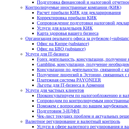
Подготовка финансовой и налоговой отчетно
Контролируемые иностранные компании (КИК)
Расчет прибыли КИК для декларирования
Корректировка прибыли КИК
Сопровождение подготовки налоговой деклар
Услуги для владельцев КИК
Карта здоровья вашего бизнеса
Организация реального офиса за рубежом («substanc
Офис на Кипре (substance)
Офис на БВО (substance)
Услуги для IT-бизнеса
Forex деятельность, консультации, получени
Gambling, консультации, получение необход
Консультации по деятельности, связанной с 
Получение лицензий в Эстонии, связанных с
Платежная система PAYONEER
Льготы для IT-бизнеса в Армении
Услуги для частных клиентов
Проконсультируем по налогообложению и ва
Сопроводим по контролируемым иностранны
Поможем с вопросами по вашим зарубежным 
Подготовим 3-НДФЛ
Чек-лист текущих проблем и актуальных реш
Валютное регулирование и валютный контроль
Услуги в сфере валютного регулирования и в