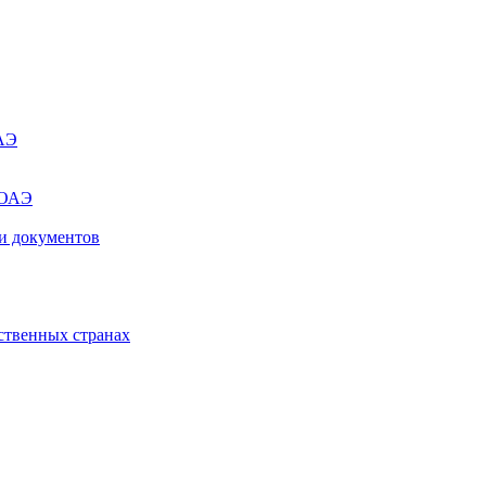
ОАЭ
 ОАЭ
и документов
ственных странах