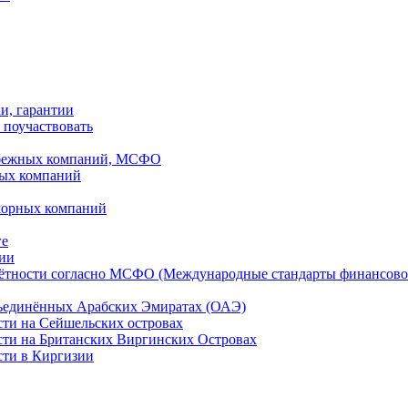
ки, гарантии
 поучаствовать
рубежных компаний, МСФО
ных компаний
шорных компаний
ге
дии
чётности согласно МСФО (Международные стандарты финансово
бъединённых Арабских Эмиратах (ОАЭ)
сти на Сейшельских островах
сти на Британских Виргинских Островах
сти в Киргизии