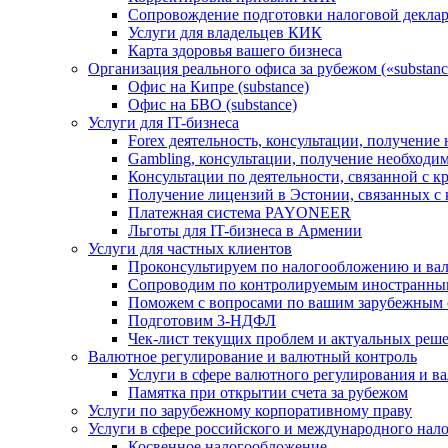
Сопровождение подготовки налоговой деклар
Услуги для владельцев КИК
Карта здоровья вашего бизнеса
Организация реального офиса за рубежом («substanc
Офис на Кипре (substance)
Офис на БВО (substance)
Услуги для IT-бизнеса
Forex деятельность, консультации, получени
Gambling, консультации, получение необход
Консультации по деятельности, связанной с 
Получение лицензий в Эстонии, связанных с
Платежная система PAYONEER
Льготы для IT-бизнеса в Армении
Услуги для частных клиентов
Проконсультируем по налогообложению и ва
Сопроводим по контролируемым иностранны
Поможем с вопросами по вашим зарубежным 
Подготовим 3-НДФЛ
Чек-лист текущих проблем и актуальных реш
Валютное регулирование и валютный контроль
Услуги в сфере валютного регулирования и в
Памятка при открытии счета за рубежом
Услуги по зарубежному корпоративному праву
Услуги в сфере российского и международного нал
Косвенное налогообложение