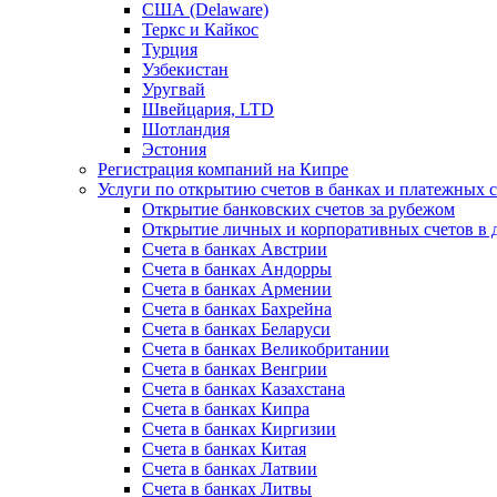
США (Delaware)
Теркс и Кайкос
Турция
Узбекистан
Уругвай
Швейцария, LTD
Шотландия
Эстония
Регистрация компаний на Кипре
Услуги по открытию счетов в банках и платежных 
Открытие банковских счетов за рубежом
Открытие личных и корпоративных счетов в 
Счета в банках Австрии
Счета в банках Андорры
Счета в банках Армении
Счета в банках Бахрейна
Счета в банках Беларуси
Счета в банках Великобритании
Счета в банках Венгрии
Счета в банках Казахстана
Счета в банках Кипра
Счета в банках Киргизии
Счета в банках Китая
Счета в банках Латвии
Счета в банках Литвы