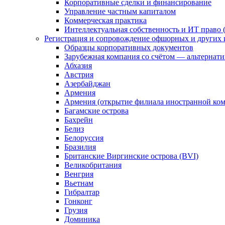
Корпоративные сделки и финансирование
Управление частным капиталом
Коммерческая практика
Интеллектуальная собственность и ИТ право (
Регистрация и сопровождение офшорных и других 
Образцы корпоративных документов
Зарубежная компания со счётом — альтернат
Абхазия
Австрия
Азербайджан
Армения
Армения (открытие филиала иностранной ко
Багамские острова
Бахрейн
Белиз
Белоруссия
Бразилия
Британские Виргинские острова (BVI)
Великобритания
Венгрия
Вьетнам
Гибралтар
Гонконг
Грузия
Доминика