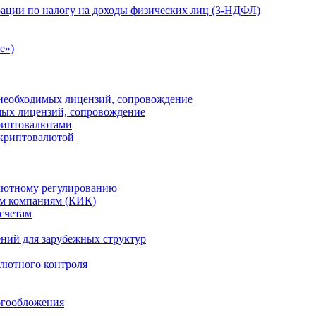
ации по налогу на доходы физических лиц (3-НДФЛ)
e»)
е необходимых лицензий, сопровождение
имых лицензий, сопровождение
криптовалютами
 криптовалютой
лютному регулированию
м компаниям (КИК)
счетам
ений для зарубежных структур
алютного контроля
огообложения