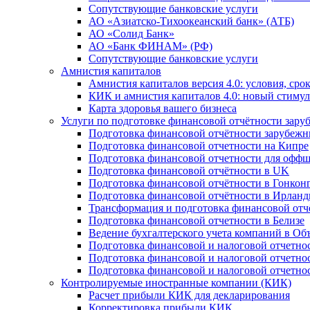
Сопутствующие банковские услуги
АО «Азиатско-Тихоокеанский банк» (АТБ)
АО «Солид Банк»
АО «Банк ФИНАМ» (РФ)
Сопутствующие банковские услуги
Амнистия капиталов
Амнистия капиталов версия 4.0: условия, сро
КИК и амнистия капиталов 4.0: новый стимул
Карта здоровья вашего бизнеса
Услуги по подготовке финансовой отчётности за
Подготовка финансовой отчётности зарубеж
Подготовка финансовой отчетности на Кипре
Подготовка финансовой отчетности для офф
Подготовка финансовой отчётности в UK
Подготовка финансовой отчётности в Гонкон
Подготовка финансовой отчётности в Ирлан
Трансформация и подготовка финансовой от
Подготовка финансовой отчетности в Белизе
Ведение бухгалтерского учета компаний в О
Подготовка финансовой и налоговой отчетно
Подготовка финансовой и налоговой отчетно
Подготовка финансовой и налоговой отчетно
Контролируемые иностранные компании (КИК)
Расчет прибыли КИК для декларирования
Корректировка прибыли КИК