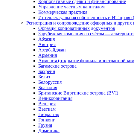
Корпоративные сделки и финансирование
Управление частным капиталом
Коммерческая практика
Интеллектуальная собственность и ИТ право (
Регистрация и сопровождение офшорных и других 
Образцы корпоративных документов
Зарубежная компания со счётом — альтернат
Абхазия
Австрия
Азербайджан
Армения
Армения (открытие филиала иностранной ко
Багамские острова
Бахрейн
Белиз
Белоруссия
Бразилия
Британские Виргинские острова (BVI)
Великобритания
Венгрия
Вьетнам
Гибралтар
Гонконг
Грузия
Доминика