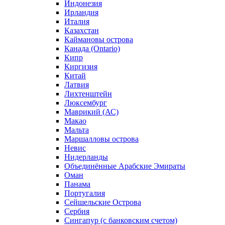
Индонезия
Ирландия
Италия
Казахстан
Каймановы острова
Канада (Ontario)
Кипр
Киргизия
Китай
Латвия
Лихтенштейн
Люксембург
Маврикий (АС)
Макао
Мальта
Маршалловы острова
Нeвис
Нидерланды
Объединённые Арабские Эмираты
Оман
Панама
Португалия
Сейшельские Острова
Сербия
Сингапур (c банковским счетом)