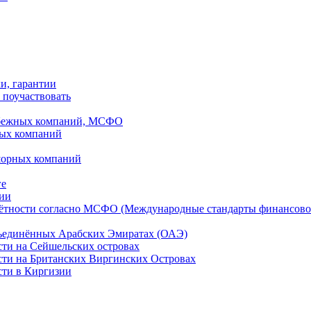
ки, гарантии
 поучаствовать
рубежных компаний, МСФО
ных компаний
шорных компаний
ге
дии
чётности согласно МСФО (Международные стандарты финансово
бъединённых Арабских Эмиратах (ОАЭ)
сти на Сейшельских островах
сти на Британских Виргинских Островах
сти в Киргизии