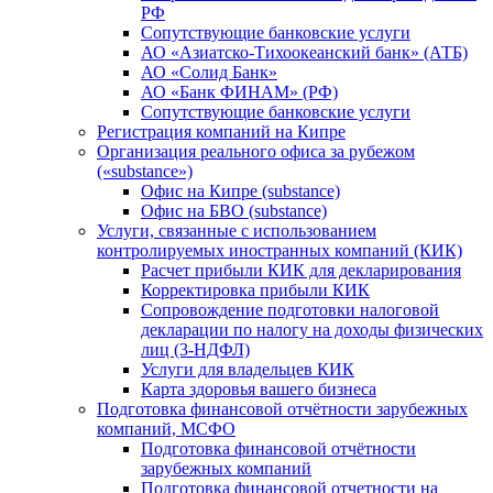
РФ
Сопутствующие банковские услуги
АО «Азиатско-Тихоокеанский банк» (АТБ)
АО «Солид Банк»
АО «Банк ФИНАМ» (РФ)
Сопутствующие банковские услуги
Регистрация компаний на Кипре
Организация реального офиса за рубежом
(«substance»)
Офис на Кипре (substance)
Офис на БВО (substance)
Услуги, связанные с использованием
контролируемых иностранных компаний (КИК)
Расчет прибыли КИК для декларирования
Корректировка прибыли КИК
Сопровождение подготовки налоговой
декларации по налогу на доходы физических
лиц (3-НДФЛ)
Услуги для владельцев КИК
Карта здоровья вашего бизнеса
Подготовка финансовой отчётности зарубежных
компаний, МСФО
Подготовка финансовой отчётности
зарубежных компаний
Подготовка финансовой отчетности на