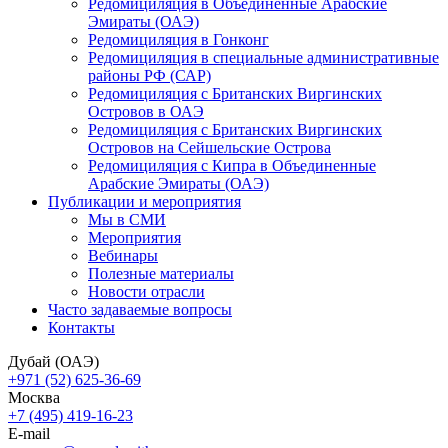
Редомициляция в Объединенные Арабские
Эмираты (ОАЭ)
Редомициляция в Гонконг
Редомициляция в специальные административные
районы РФ (САР)
Редомициляция с Британских Виргинских
Островов в ОАЭ
Редомициляция с Британских Виргинских
Островов на Сейшельские Острова
Редомициляция с Кипра в Объединенные
Арабские Эмираты (ОАЭ)
Публикации и мероприятия
Мы в СМИ
Мероприятия
Вебинары
Полезные материалы
Новости отрасли
Часто задаваемые вопросы
Контакты
Дубай (ОАЭ)
+971 (52) 625-36-69
Москва
+7 (495) 419-16-23
E-mail