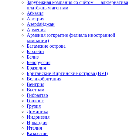
Зарубежная компания со счётом — альтернатива
платёжным агентам
Абхазия
Австрия
Азербайджан
Армения
Армения (открытие филиала иностранной
компании)
Багамские острова
Бахрейн
Белиз
Белоруссия
Бразилия
Британские Виргинские острова (BVI)
Великобритания
Венгрия
Вьетнам
Гибралтар
Гонконг
Грузия
Доминика
Индонезия
Ирландия
Италия
Казахстан