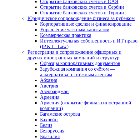
Открытие банковских счетов в ОАЭ
Открытие банковских счетов в Сербии
Открытие банковских счетов в Турции
Юридическое сопровождение бизнеса за рубежом
Корпоративные сделки и финансирование
Управление частным капиталом
Коммерческая практика
Интеллектуальная собственность и ИТ право
(IP & IT Law)
Регистрация и сопровождение офшорных и
других иностранных компаний и структур
Образцы корпоративных документов
Зарубежная компания со счётом —
альтернатива платёжным агентам
Абхазия
Австрия
Азербайджан
Армения
Армения (открытие филиала иностранной
компании)
Багамские острова
Бахрейн
Белиз
Белоруссия
Бразилия