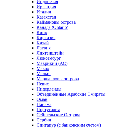
Индонезия
Ирландия
Италия
Казахстан
Каймановы острова
Канада (Ontario)
Кипр
Киргизия
Китай
Латвия
Лихтенштейн
Люксембург
Маврикий (АС)
Макао
Мальта
Маршалловы острова
Нeвис
Нидерланды
Объединённые Арабские Эмираты
Оман
Панама
Португалия
Сейшельские Острова
Сербия
Сингапур (c банковским счетом)