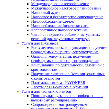
Международное налогообложение
Международное налоговое планирование
Налоговый аудит
Налоговое и бухгалтерское сопровождение
Налогообложение сделок
Налогообложение физических лиц
Корпоративное налогообложение
Чек-лист текущих проблем и актуальных
решений для зарубежных структур
Услуги для IT-бизнеса
Forex деятельность, консультации, получение
необходимых лицензий, сопровождение
Gambling, консультации, получение
необходимых лицензий, сопровождение
Консультации по деятельности, связанной с
криптовалютами
Получение лицензий в Эстонии, связанных
с криптовалютой
Платежная система PAYONEER
Льготы для IT-бизнеса в Армении
Услуги для частных клиентов
Проконсультируем по налогообложению и
валютному регулированию
Сопроводим по контролируемым
иностранным компаниям (КИК)