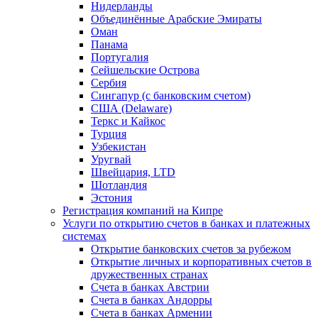
Нидерланды
Объединённые Арабские Эмираты
Оман
Панама
Португалия
Сейшельские Острова
Сербия
Сингапур (c банковским счетом)
США (Delaware)
Теркс и Кайкос
Турция
Узбекистан
Уругвай
Швейцария, LTD
Шотландия
Эстония
Регистрация компаний на Кипре
Услуги по открытию счетов в банках и платежных
системах
Открытие банковских счетов за рубежом
Открытие личных и корпоративных счетов в
дружественных странах
Счета в банках Австрии
Счета в банках Андорры
Счета в банках Армении