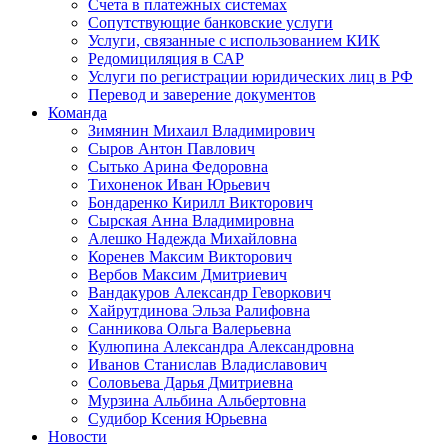
Счета в платежных системах
Сопутствующие банковские услуги
Услуги, связанные с использованием КИК
Редомициляция в САР
Услуги по регистрации юридических лиц в РФ
Перевод и заверение документов
Команда
Зимянин Михаил Владимирович
Сыров Антон Павлович
Сытько Арина Федоровна
Тихоненок Иван Юрьевич
Бондаренко Кирилл Викторович
Сырская Анна Владимировна
Алешко Надежда Михайловна
Коренев Максим Викторович
Вербов Максим Дмитриевич
Вандакуров Александр Геворкович
Хайрутдинова Эльза Ралифовна
Санникова Ольга Валерьевна
Кулюпина Александра Александровна
Иванов Станислав Владиславович
Соловьева Дарья Дмитриевна
Мурзина Альбина Альбертовна
Судибор Ксения Юрьевна
Новости