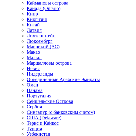
Каймановы острова
Канада (Ontario)
Кипр
Киргизия
Китай
Латвия
Лихтенштейн
Люксембург
Маврикий (АС)
Макао
Мальта
Маршалловы острова
Нeвис
Нидерланды
Объединённые Арабские Эмираты
Оман
Панама
Португалия
Сейшельские Острова
Сербия
Сингапур (c банковским счетом)
США (Delaware)
Теркс и Кайкос
Турция
Узбекистан