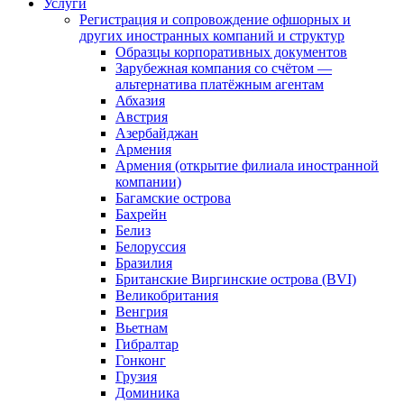
Услуги
Регистрация и сопровождение офшорных и
других иностранных компаний и структур
Образцы корпоративных документов
Зарубежная компания со счётом —
альтернатива платёжным агентам
Абхазия
Австрия
Азербайджан
Армения
Армения (открытие филиала иностранной
компании)
Багамские острова
Бахрейн
Белиз
Белоруссия
Бразилия
Британские Виргинские острова (BVI)
Великобритания
Венгрия
Вьетнам
Гибралтар
Гонконг
Грузия
Доминика