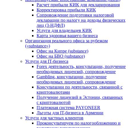
Расчет прибыли КИК для декларирования
Корректировка прибыли КИК
Сопровождение подготовки налоговой
декларации по налогу на доходы физических
лиц (3-НДФЛ)
Услуги для владельцев КИК
Карта здоровья вашего бизнеса
Организация реального офиса за рубежом
(«substance»)
Офис на Кипре (substance)
Офис на БВО (substance)
Услуги для IT-бизнеса
Forex деятельность, консультации, получение
необходимых лицензий, сопровождение
Gambling, консультации, получение
необходимых лицензий, сопровождение
Консультации по деятельности, связанной с
криптовалютами
Получение лицензий в Эстонии, связанных
с криптовалютой
Платежная система PAYONEER
Льготы для IT-бизнеса в Армении
Услуги для частных клиентов
Проконсультируем по налогообложению и