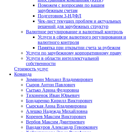
Поможем с вопросами по вашим
зарубежным счетам
Подготовим 3-НДФЛ
Чек-лист текущих проблем и актуальных
решений для зарубежных структур
Валютное регулирование и валютный контроль
Услуги в сфере валютного регулирования и
валютного контроля
Памятка при открытии счета за рубежом
Услуги по зарубежному корпоративному праву
Услуги в области интеллектуальной
собственности
Стоимость услуг
Команда
Зимянин Михаил Владимирович
Сыров Антон Павлович
Сытько Арина Федоровна
Тихоненок Иван Юрьевич
Бондаренко Кирилл Викторович
Сырская Анна Владимировна
Алешко Надежда Михайловна
Коренев Максим Викторович
Вербов Максим Дмитриевич
Вандакуров Александр Геворкович