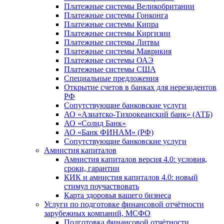
Платежные системы Великобритании
Платежные системы Гонконга
Платежные системы Кипра
Платежные системы Киргизии
Платежные системы Литвы
Платежные системы Маврикия
Платежные системы ОАЭ
Платежные системы США
Специальные предложения
Открытие счетов в банках для нерезидентов
РФ
Сопутствующие банковские услуги
АО «Азиатско-Тихоокеанский банк» (АТБ)
АО «Солид Банк»
АО «Банк ФИНАМ» (РФ)
Сопутствующие банковские услуги
Амнистия капиталов
Амнистия капиталов версия 4.0: условия,
сроки, гарантии
КИК и амнистия капиталов 4.0: новый
стимул поучаствовать
Карта здоровья вашего бизнеса
Услуги по подготовке финансовой отчётности
зарубежных компаний, МСФО
Подготовка финансовой отчётности