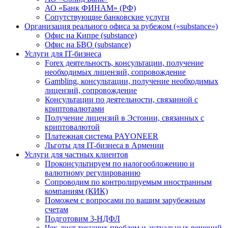
АО «Банк ФИНАМ» (РФ)
Сопутствующие банковские услуги
Организация реального офиса за рубежом («substance»)
Офис на Кипре (substance)
Офис на БВО (substance)
Услуги для IT-бизнеса
Forex деятельность, консультации, получение
необходимых лицензий, сопровождение
Gambling, консультации, получение необходимых
лицензий, сопровождение
Консультации по деятельности, связанной с
криптовалютами
Получение лицензий в Эстонии, связанных с
криптовалютой
Платежная система PAYONEER
Льготы для IT-бизнеса в Армении
Услуги для частных клиентов
Проконсультируем по налогообложению и
валютному регулированию
Сопроводим по контролируемым иностранным
компаниям (КИК)
Поможем с вопросами по вашим зарубежным
счетам
Подготовим 3-НДФЛ
Чек-лист текущих проблем и актуальных решений