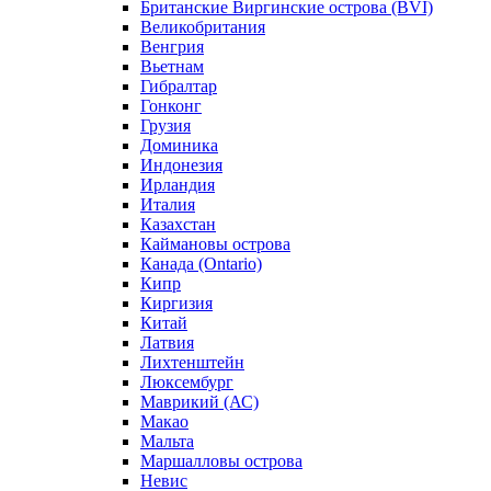
Британские Виргинские острова (BVI)
Великобритания
Венгрия
Вьетнам
Гибралтар
Гонконг
Грузия
Доминика
Индонезия
Ирландия
Италия
Казахстан
Каймановы острова
Канада (Ontario)
Кипр
Киргизия
Китай
Латвия
Лихтенштейн
Люксембург
Маврикий (АС)
Макао
Мальта
Маршалловы острова
Нeвис