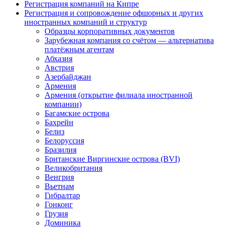
Регистрация компаний на Кипре
Регистрация и сопровождение офшорных и других
иностранных компаний и структур
Образцы корпоративных документов
Зарубежная компания со счётом — альтернатива
платёжным агентам
Абхазия
Австрия
Азербайджан
Армения
Армения (открытие филиала иностранной
компании)
Багамские острова
Бахрейн
Белиз
Белоруссия
Бразилия
Британские Виргинские острова (BVI)
Великобритания
Венгрия
Вьетнам
Гибралтар
Гонконг
Грузия
Доминика