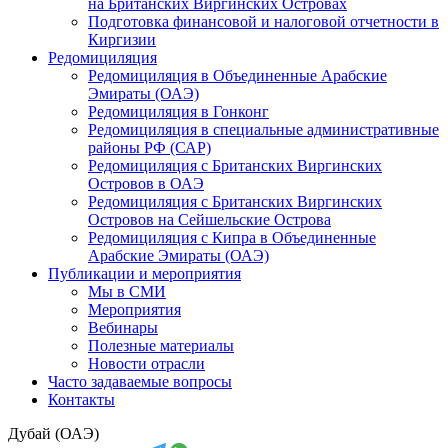
на Британских Виргинских Островах
Подготовка финансовой и налоговой отчетности в
Киргизии
Редомициляция
Редомициляция в Объединенные Арабские
Эмираты (ОАЭ)
Редомициляция в Гонконг
Редомициляция в специальные административные
районы РФ (САР)
Редомициляция с Британских Виргинских
Островов в ОАЭ
Редомициляция с Британских Виргинских
Островов на Сейшельские Острова
Редомициляция с Кипра в Объединенные
Арабские Эмираты (ОАЭ)
Публикации и мероприятия
Мы в СМИ
Мероприятия
Вебинары
Полезные материалы
Новости отрасли
Часто задаваемые вопросы
Контакты
Дубай (ОАЭ)