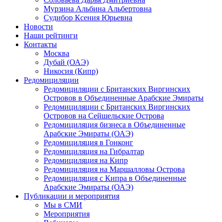
Мурзина Альбина Альбертовна
Судибор Ксения Юрьевна
Новости
Наши рейтинги
Контакты
Москва
Дубай (ОАЭ)
Никосия (Кипр)
Редомициляции
Редомициляции с Британских Виргинских
Островов в Объединенные Арабские Эмираты
Редомициляции с Британских Виргинских
Островов на Сейшельские Острова
Редомициляция бизнеса в Объединенные
Арабские Эмираты (ОАЭ)
Редомициляция в Гонконг
Редомициляция на Гибралтар
Редомициляция на Кипр
Редомициляция на Маршалловы Острова
Редомициляция с Кипра в Объединенные
Арабские Эмираты (ОАЭ)
Публикации и мероприятия
Мы в СМИ
Мероприятия