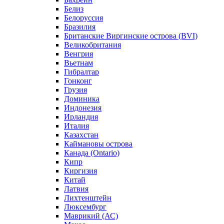
Белиз
Белоруссия
Бразилия
Британские Виргинские острова (BVI)
Великобритания
Венгрия
Вьетнам
Гибралтар
Гонконг
Грузия
Доминика
Индонезия
Ирландия
Италия
Казахстан
Каймановы острова
Канада (Ontario)
Кипр
Киргизия
Китай
Латвия
Лихтенштейн
Люксембург
Маврикий (АС)