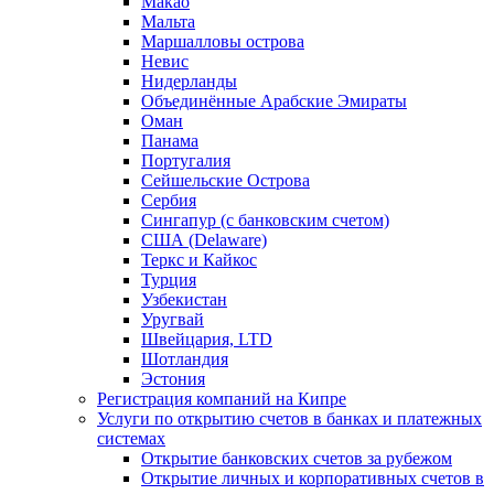
Макао
Мальта
Маршалловы острова
Нeвис
Нидерланды
Объединённые Арабские Эмираты
Оман
Панама
Португалия
Сейшельские Острова
Сербия
Сингапур (c банковским счетом)
США (Delaware)
Теркс и Кайкос
Турция
Узбекистан
Уругвай
Швейцария, LTD
Шотландия
Эстония
Регистрация компаний на Кипре
Услуги по открытию счетов в банках и платежных
системах
Открытие банковских счетов за рубежом
Открытие личных и корпоративных счетов в