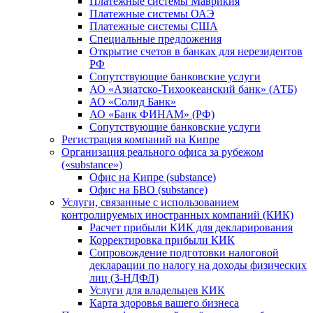
Платежные системы Маврикия
Платежные системы ОАЭ
Платежные системы США
Специальные предложения
Открытие счетов в банках для нерезидентов
РФ
Сопутствующие банковские услуги
АО «Азиатско-Тихоокеанский банк» (АТБ)
АО «Солид Банк»
АО «Банк ФИНАМ» (РФ)
Сопутствующие банковские услуги
Регистрация компаний на Кипре
Организация реального офиса за рубежом
(«substance»)
Офис на Кипре (substance)
Офис на БВО (substance)
Услуги, связанные с использованием
контролируемых иностранных компаний (КИК)
Расчет прибыли КИК для декларирования
Корректировка прибыли КИК
Сопровождение подготовки налоговой
декларации по налогу на доходы физических
лиц (3-НДФЛ)
Услуги для владельцев КИК
Карта здоровья вашего бизнеса