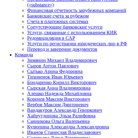
(«substance»)
Финансовая отчетность зарубежных компаний
Банковские счета за рубежом
Счета в платежных системах
Сопутствующие банковские услуги
Услуги, связанные с использованием КИК
Редомициляция в САР
Услуги по регистрации юридических лиц в РФ
Перевод и заверение документов
Команда
Зимянин Михаил Владимирович
Сыров Антон Павлович
Сытько Арина Федоровна
Тихоненок Иван Юрьевич
Бондаренко Кирилл Викторович
Сырская Анна Владимировна
Алешко Надежда Михайловна
Коренев Максим Викторович
Вербов Максим Дмитриевич
Вандакуров Александр Геворкович
Хайрутдинова Эльза Ралифовна
Санникова Ольга Валерьевна
Кулюпина Александра Александровна
Иванов Станислав Владиславович
Соловьева Дарья Дмитриевна