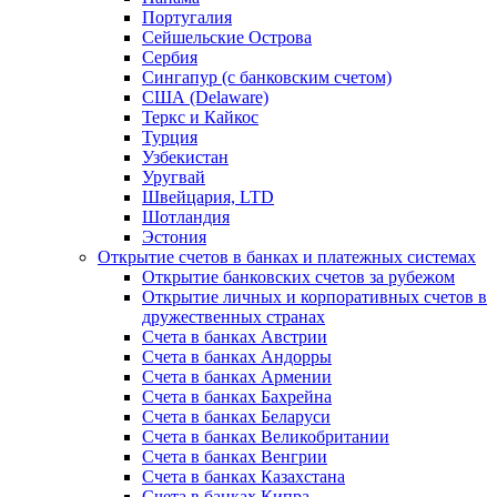
Португалия
Сейшельские Острова
Сербия
Сингапур (c банковским счетом)
США (Delaware)
Теркс и Кайкос
Турция
Узбекистан
Уругвай
Швейцария, LTD
Шотландия
Эстония
Открытие счетов в банках и платежных системах
Открытие банковских счетов за рубежом
Открытие личных и корпоративных счетов в
дружественных странах
Счета в банках Австрии
Счета в банках Андорры
Счета в банках Армении
Счета в банках Бахрейна
Счета в банках Беларуси
Счета в банках Великобритании
Счета в банках Венгрии
Счета в банках Казахстана
Счета в банках Кипра