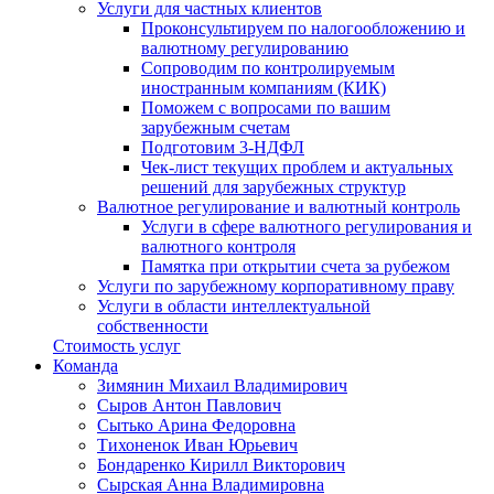
Услуги для частных клиентов
Проконсультируем по налогообложению и
валютному регулированию
Сопроводим по контролируемым
иностранным компаниям (КИК)
Поможем с вопросами по вашим
зарубежным счетам
Подготовим 3-НДФЛ
Чек-лист текущих проблем и актуальных
решений для зарубежных структур
Валютное регулирование и валютный контроль
Услуги в сфере валютного регулирования и
валютного контроля
Памятка при открытии счета за рубежом
Услуги по зарубежному корпоративному праву
Услуги в области интеллектуальной
собственности
Стоимость услуг
Команда
Зимянин Михаил Владимирович
Сыров Антон Павлович
Сытько Арина Федоровна
Тихоненок Иван Юрьевич
Бондаренко Кирилл Викторович
Сырская Анна Владимировна