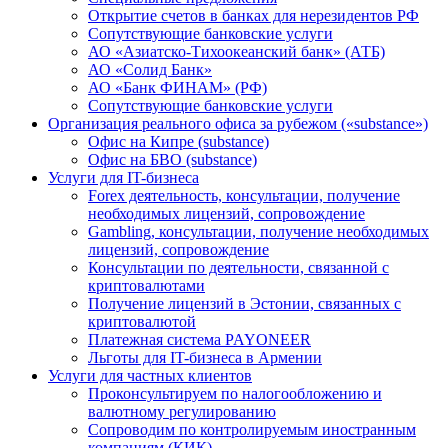
Открытие счетов в банках для нерезидентов РФ
Сопутствующие банковские услуги
АО «Азиатско-Тихоокеанский банк» (АТБ)
АО «Солид Банк»
АО «Банк ФИНАМ» (РФ)
Сопутствующие банковские услуги
Организация реального офиса за рубежом («substance»)
Офис на Кипре (substance)
Офис на БВО (substance)
Услуги для IT-бизнеса
Forex деятельность, консультации, получение
необходимых лицензий, сопровождение
Gambling, консультации, получение необходимых
лицензий, сопровождение
Консультации по деятельности, связанной с
криптовалютами
Получение лицензий в Эстонии, связанных с
криптовалютой
Платежная система PAYONEER
Льготы для IT-бизнеса в Армении
Услуги для частных клиентов
Проконсультируем по налогообложению и
валютному регулированию
Сопроводим по контролируемым иностранным
компаниям (КИК)