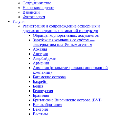
Сотрудничество
Нас рекомендуют
Вакансии
Фотогалерея
Услуги
Регистрация и сопровождение офшорных и
других иностранных компаний и структур
Образцы корпоративных документов
Зарубежная компания со счётом —
альтернатива платёжным агентам
Абхазия
Австрия
Азербайджан
Армения
Армения (открытие филиала иностранной
компании)
Багамские острова
Бахрейн
Белиз
Белоруссия
Бразилия
Британские Виргинские острова (BVI)
Великобритания
Венгрия
Вьетнам