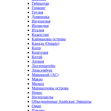
Гибралтар
Гонконг
Грузия
Доминика
Индонезия
Ирландия
Италия
Казахстан
Каймановы острова
Канада (Ontario)
Кипр
Киргизия
Китай
Латвия
Лихтенштейн
Люксембург
Маврикий (АС)
Макао
Мальта
Маршалловы острова
Нeвис
Нидерланды
Объединённые Арабские Эмираты
Оман
Панама