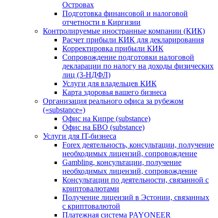
Островах
Подготовка финансовой и налоговой
отчетности в Киргизии
Контролируемые иностранные компании (КИК)
Расчет прибыли КИК для декларирования
Корректировка прибыли КИК
Сопровождение подготовки налоговой
декларации по налогу на доходы физических
лиц (3-НДФЛ)
Услуги для владельцев КИК
Карта здоровья вашего бизнеса
Организация реального офиса за рубежом
(«substance»)
Офис на Кипре (substance)
Офис на БВО (substance)
Услуги для IT-бизнеса
Forex деятельность, консультации, получение
необходимых лицензий, сопровождение
Gambling, консультации, получение
необходимых лицензий, сопровождение
Консультации по деятельности, связанной с
криптовалютами
Получение лицензий в Эстонии, связанных
с криптовалютой
Платежная система PAYONEER