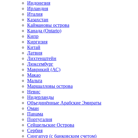
Индонезия
Ирландия
Италия
Казахстан
Каймановы острова
Канада (Ontario)
Кипр
Киргизия
Китай
Латвия
Лихтенштейн
Люксембург
Маврикий (АС)
Макао
Мальта
Маршалловы острова
Нeвис
Нидерланды
Объединённые Арабские Эмираты
Оман
Панама
Португалия
Сейшельские Острова
Сербия
Сингапур (c банковским счетом)