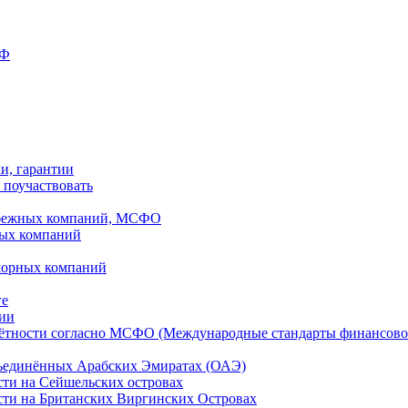
РФ
ки, гарантии
 поучаствовать
рубежных компаний, МСФО
ных компаний
шорных компаний
ге
дии
чётности согласно МСФО (Международные стандарты финансово
бъединённых Арабских Эмиратах (ОАЭ)
сти на Сейшельских островах
сти на Британских Виргинских Островах