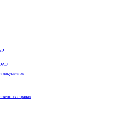
ОАЭ
 ОАЭ
и документов
ственных странах