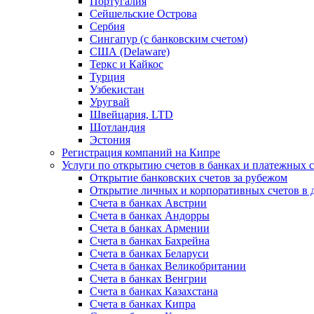
Португалия
Сейшельские Острова
Сербия
Сингапур (c банковским счетом)
США (Delaware)
Теркс и Кайкос
Турция
Узбекистан
Уругвай
Швейцария, LTD
Шотландия
Эстония
Регистрация компаний на Кипре
Услуги по открытию счетов в банках и платежных 
Открытие банковских счетов за рубежом
Открытие личных и корпоративных счетов в 
Счета в банках Австрии
Счета в банках Андорры
Счета в банках Армении
Счета в банках Бахрейна
Счета в банках Беларуси
Счета в банках Великобритании
Счета в банках Венгрии
Счета в банках Казахстана
Счета в банках Кипра