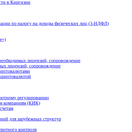
сти в Киргизии
ации по налогу на доходы физических лиц (3-НДФЛ)
e»)
е необходимых лицензий, сопровождение
имых лицензий, сопровождение
криптовалютами
 криптовалютой
лютному регулированию
м компаниям (КИК)
счетам
ений для зарубежных структур
алютного контроля