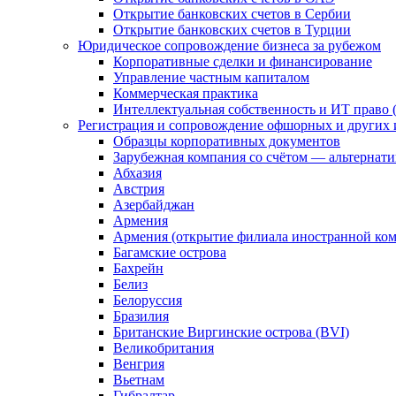
Открытие банковских счетов в Сербии
Открытие банковских счетов в Турции
Юридическое сопровождение бизнеса за рубежом
Корпоративные сделки и финансирование
Управление частным капиталом
Коммерческая практика
Интеллектуальная собственность и ИТ право (
Регистрация и сопровождение офшорных и других 
Образцы корпоративных документов
Зарубежная компания со счётом — альтернат
Абхазия
Австрия
Азербайджан
Армения
Армения (открытие филиала иностранной ко
Багамские острова
Бахрейн
Белиз
Белоруссия
Бразилия
Британские Виргинские острова (BVI)
Великобритания
Венгрия
Вьетнам
Гибралтар