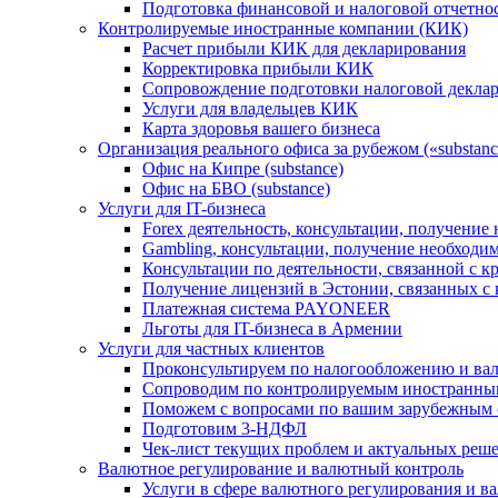
Подготовка финансовой и налоговой отчетно
Контролируемые иностранные компании (КИК)
Расчет прибыли КИК для декларирования
Корректировка прибыли КИК
Сопровождение подготовки налоговой деклар
Услуги для владельцев КИК
Карта здоровья вашего бизнеса
Организация реального офиса за рубежом («substanc
Офис на Кипре (substance)
Офис на БВО (substance)
Услуги для IT-бизнеса
Forex деятельность, консультации, получени
Gambling, консультации, получение необход
Консультации по деятельности, связанной с 
Получение лицензий в Эстонии, связанных с
Платежная система PAYONEER
Льготы для IT-бизнеса в Армении
Услуги для частных клиентов
Проконсультируем по налогообложению и ва
Сопроводим по контролируемым иностранны
Поможем с вопросами по вашим зарубежным 
Подготовим 3-НДФЛ
Чек-лист текущих проблем и актуальных реш
Валютное регулирование и валютный контроль
Услуги в сфере валютного регулирования и в