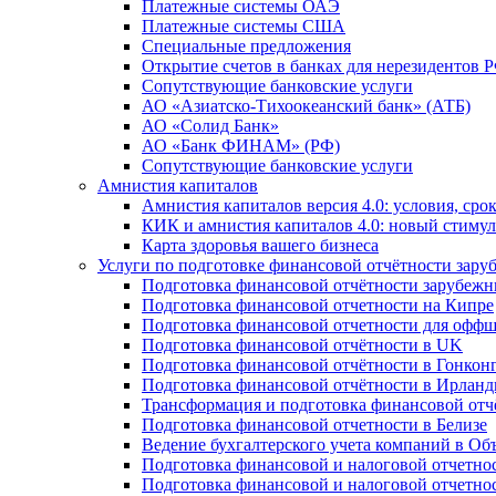
Платежные системы ОАЭ
Платежные системы США
Специальные предложения
Открытие счетов в банках для нерезидентов 
Сопутствующие банковские услуги
АО «Азиатско-Тихоокеанский банк» (АТБ)
АО «Солид Банк»
АО «Банк ФИНАМ» (РФ)
Сопутствующие банковские услуги
Амнистия капиталов
Амнистия капиталов версия 4.0: условия, сро
КИК и амнистия капиталов 4.0: новый стимул
Карта здоровья вашего бизнеса
Услуги по подготовке финансовой отчётности за
Подготовка финансовой отчётности зарубеж
Подготовка финансовой отчетности на Кипре
Подготовка финансовой отчетности для офф
Подготовка финансовой отчётности в UK
Подготовка финансовой отчётности в Гонкон
Подготовка финансовой отчётности в Ирлан
Трансформация и подготовка финансовой от
Подготовка финансовой отчетности в Белизе
Ведение бухгалтерского учета компаний в О
Подготовка финансовой и налоговой отчетно
Подготовка финансовой и налоговой отчетно