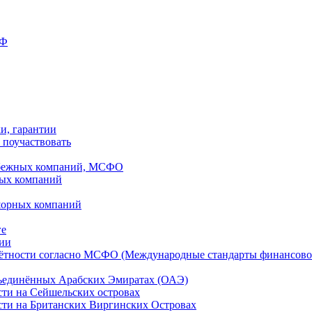
РФ
ки, гарантии
 поучаствовать
рубежных компаний, МСФО
ных компаний
шорных компаний
ге
дии
чётности согласно МСФО (Международные стандарты финансово
бъединённых Арабских Эмиратах (ОАЭ)
сти на Сейшельских островах
сти на Британских Виргинских Островах