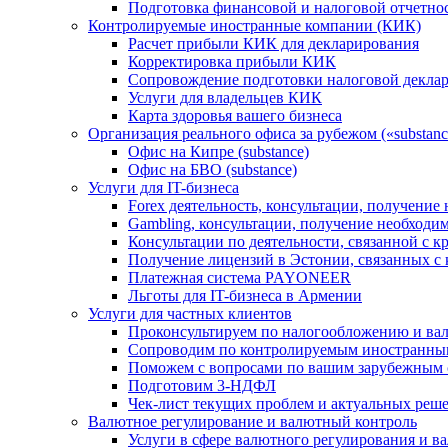
Подготовка финансовой и налоговой отчетно
Контролируемые иностранные компании (КИК)
Расчет прибыли КИК для декларирования
Корректировка прибыли КИК
Сопровождение подготовки налоговой деклар
Услуги для владельцев КИК
Карта здоровья вашего бизнеса
Организация реального офиса за рубежом («substanc
Офис на Кипре (substance)
Офис на БВО (substance)
Услуги для IT-бизнеса
Forex деятельность, консультации, получени
Gambling, консультации, получение необход
Консультации по деятельности, связанной с 
Получение лицензий в Эстонии, связанных с
Платежная система PAYONEER
Льготы для IT-бизнеса в Армении
Услуги для частных клиентов
Проконсультируем по налогообложению и ва
Сопроводим по контролируемым иностранны
Поможем с вопросами по вашим зарубежным 
Подготовим 3-НДФЛ
Чек-лист текущих проблем и актуальных реш
Валютное регулирование и валютный контроль
Услуги в сфере валютного регулирования и в