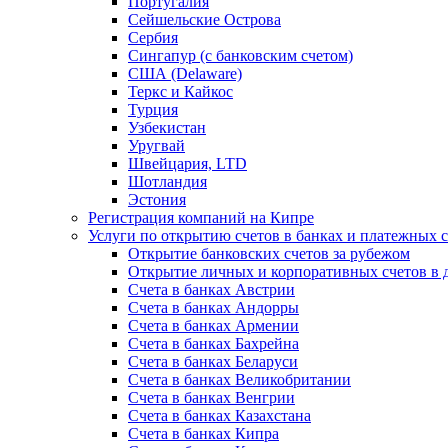
Португалия
Сейшельские Острова
Сербия
Сингапур (c банковским счетом)
США (Delaware)
Теркс и Кайкос
Турция
Узбекистан
Уругвай
Швейцария, LTD
Шотландия
Эстония
Регистрация компаний на Кипре
Услуги по открытию счетов в банках и платежных 
Открытие банковских счетов за рубежом
Открытие личных и корпоративных счетов в 
Счета в банках Австрии
Счета в банках Андорры
Счета в банках Армении
Счета в банках Бахрейна
Счета в банках Беларуси
Счета в банках Великобритании
Счета в банках Венгрии
Счета в банках Казахстана
Счета в банках Кипра