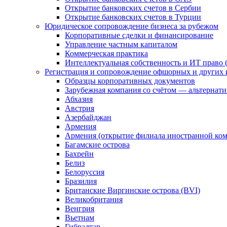
Открытие банковских счетов в Сербии
Открытие банковских счетов в Турции
Юридическое сопровождение бизнеса за рубежом
Корпоративные сделки и финансирование
Управление частным капиталом
Коммерческая практика
Интеллектуальная собственность и ИТ право (
Регистрация и сопровождение офшорных и других 
Образцы корпоративных документов
Зарубежная компания со счётом — альтернат
Абхазия
Австрия
Азербайджан
Армения
Армения (открытие филиала иностранной ко
Багамские острова
Бахрейн
Белиз
Белоруссия
Бразилия
Британские Виргинские острова (BVI)
Великобритания
Венгрия
Вьетнам
Гибралтар