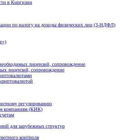
сти в Киргизии
ации по налогу на доходы физических лиц (3-НДФЛ)
e»)
е необходимых лицензий, сопровождение
имых лицензий, сопровождение
криптовалютами
 криптовалютой
лютному регулированию
м компаниям (КИК)
счетам
ений для зарубежных структур
алютного контроля