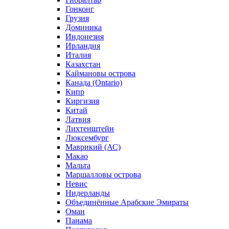
Гонконг
Грузия
Доминика
Индонезия
Ирландия
Италия
Казахстан
Каймановы острова
Канада (Ontario)
Кипр
Киргизия
Китай
Латвия
Лихтенштейн
Люксембург
Маврикий (АС)
Макао
Мальта
Маршалловы острова
Нeвис
Нидерланды
Объединённые Арабские Эмираты
Оман
Панама