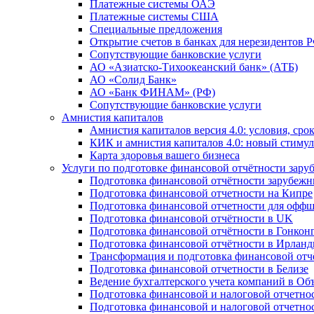
Платежные системы ОАЭ
Платежные системы США
Специальные предложения
Открытие счетов в банках для нерезидентов 
Сопутствующие банковские услуги
АО «Азиатско-Тихоокеанский банк» (АТБ)
АО «Солид Банк»
АО «Банк ФИНАМ» (РФ)
Сопутствующие банковские услуги
Амнистия капиталов
Амнистия капиталов версия 4.0: условия, сро
КИК и амнистия капиталов 4.0: новый стимул
Карта здоровья вашего бизнеса
Услуги по подготовке финансовой отчётности за
Подготовка финансовой отчётности зарубеж
Подготовка финансовой отчетности на Кипре
Подготовка финансовой отчетности для офф
Подготовка финансовой отчётности в UK
Подготовка финансовой отчётности в Гонкон
Подготовка финансовой отчётности в Ирлан
Трансформация и подготовка финансовой от
Подготовка финансовой отчетности в Белизе
Ведение бухгалтерского учета компаний в О
Подготовка финансовой и налоговой отчетно
Подготовка финансовой и налоговой отчетно