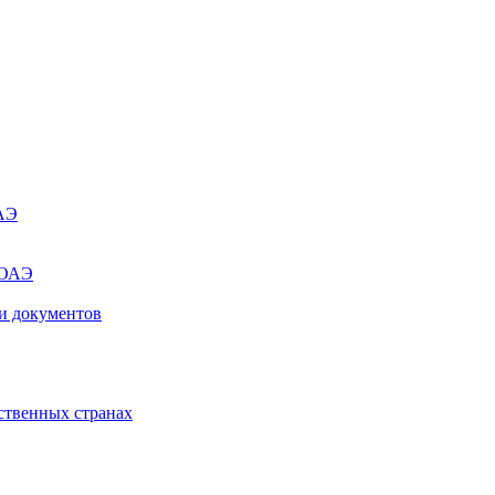
ОАЭ
 ОАЭ
и документов
ственных странах