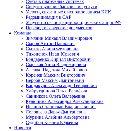
Счета в платежных системах
Сопутствующие банковские услуги
Услуги, связанные с использованием КИК
Редомициляция в САР
Услуги по регистрации юридических лиц в РФ
Перевод и заверение документов
Команда
Зимянин Михаил Владимирович
Сыров Антон Павлович
Сытько Арина Федоровна
Тихоненок Иван Юрьевич
Бондаренко Кирилл Викторович
Сырская Анна Владимировна
Алешко Надежда Михайловна
Коренев Максим Викторович
Вербов Максим Дмитриевич
Вандакуров Александр Геворкович
Хайрутдинова Эльза Ралифовна
Санникова Ольга Валерьевна
Кулюпина Александра Александровна
Иванов Станислав Владиславович
Соловьева Дарья Дмитриевна
Мурзина Альбина Альбертовна
Судибор Ксения Юрьевна
Новости