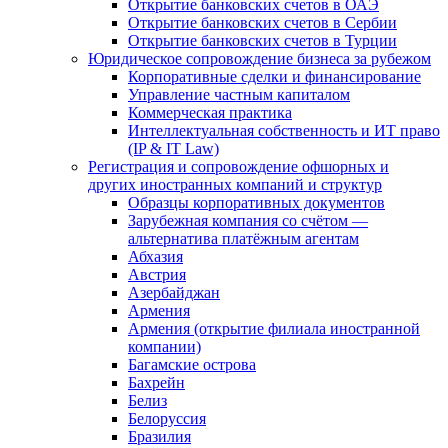
Открытие банковских счетов в ОАЭ
Открытие банковских счетов в Сербии
Открытие банковских счетов в Турции
Юридическое сопровождение бизнеса за рубежом
Корпоративные сделки и финансирование
Управление частным капиталом
Коммерческая практика
Интеллектуальная собственность и ИТ право
(IP & IT Law)
Регистрация и сопровождение офшорных и
других иностранных компаний и структур
Образцы корпоративных документов
Зарубежная компания со счётом —
альтернатива платёжным агентам
Абхазия
Австрия
Азербайджан
Армения
Армения (открытие филиала иностранной
компании)
Багамские острова
Бахрейн
Белиз
Белоруссия
Бразилия