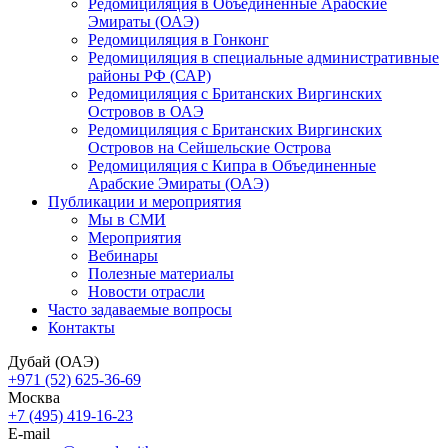
Редомициляция в Объединенные Арабские
Эмираты (ОАЭ)
Редомициляция в Гонконг
Редомициляция в специальные административные
районы РФ (САР)
Редомициляция с Британских Виргинских
Островов в ОАЭ
Редомициляция с Британских Виргинских
Островов на Сейшельские Острова
Редомициляция с Кипра в Объединенные
Арабские Эмираты (ОАЭ)
Публикации и мероприятия
Мы в СМИ
Мероприятия
Вебинары
Полезные материалы
Новости отрасли
Часто задаваемые вопросы
Контакты
Дубай (ОАЭ)
+971 (52) 625-36-69
Москва
+7 (495) 419-16-23
E-mail