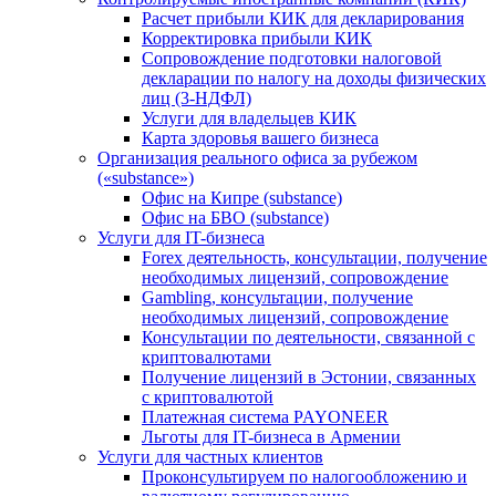
Расчет прибыли КИК для декларирования
Корректировка прибыли КИК
Сопровождение подготовки налоговой
декларации по налогу на доходы физических
лиц (3-НДФЛ)
Услуги для владельцев КИК
Карта здоровья вашего бизнеса
Организация реального офиса за рубежом
(«substance»)
Офис на Кипре (substance)
Офис на БВО (substance)
Услуги для IT-бизнеса
Forex деятельность, консультации, получение
необходимых лицензий, сопровождение
Gambling, консультации, получение
необходимых лицензий, сопровождение
Консультации по деятельности, связанной с
криптовалютами
Получение лицензий в Эстонии, связанных
с криптовалютой
Платежная система PAYONEER
Льготы для IT-бизнеса в Армении
Услуги для частных клиентов
Проконсультируем по налогообложению и