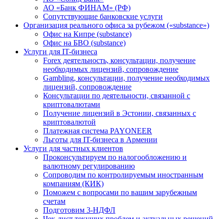
АО «Банк ФИНАМ» (РФ)
Сопутствующие банковские услуги
Организация реального офиса за рубежом («substance»)
Офис на Кипре (substance)
Офис на БВО (substance)
Услуги для IT-бизнеса
Forex деятельность, консультации, получение
необходимых лицензий, сопровождение
Gambling, консультации, получение необходимых
лицензий, сопровождение
Консультации по деятельности, связанной с
криптовалютами
Получение лицензий в Эстонии, связанных с
криптовалютой
Платежная система PAYONEER
Льготы для IT-бизнеса в Армении
Услуги для частных клиентов
Проконсультируем по налогообложению и
валютному регулированию
Сопроводим по контролируемым иностранным
компаниям (КИК)
Поможем с вопросами по вашим зарубежным
счетам
Подготовим 3-НДФЛ
Чек-лист текущих проблем и актуальных решений