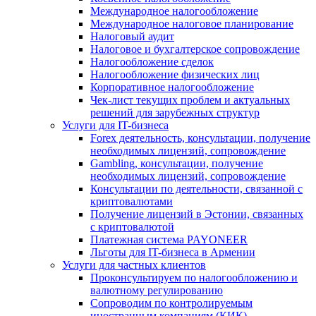
Международное налогообложение
Международное налоговое планирование
Налоговый аудит
Налоговое и бухгалтерское сопровождение
Налогообложение сделок
Налогообложение физических лиц
Корпоративное налогообложение
Чек-лист текущих проблем и актуальных
решений для зарубежных структур
Услуги для IT-бизнеса
Forex деятельность, консультации, получение
необходимых лицензий, сопровождение
Gambling, консультации, получение
необходимых лицензий, сопровождение
Консультации по деятельности, связанной с
криптовалютами
Получение лицензий в Эстонии, связанных
с криптовалютой
Платежная система PAYONEER
Льготы для IT-бизнеса в Армении
Услуги для частных клиентов
Проконсультируем по налогообложению и
валютному регулированию
Сопроводим по контролируемым
иностранным компаниям (КИК)