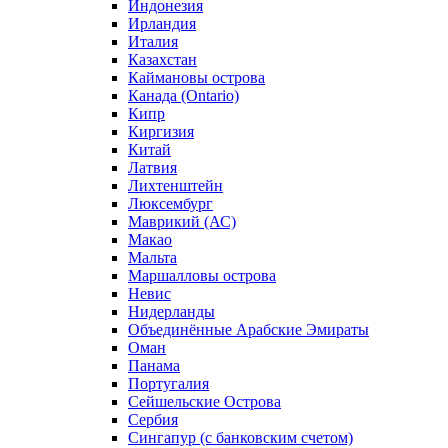
Индонезия
Ирландия
Италия
Казахстан
Каймановы острова
Канада (Ontario)
Кипр
Киргизия
Китай
Латвия
Лихтенштейн
Люксембург
Маврикий (АС)
Макао
Мальта
Маршалловы острова
Нeвис
Нидерланды
Объединённые Арабские Эмираты
Оман
Панама
Португалия
Сейшельские Острова
Сербия
Сингапур (c банковским счетом)