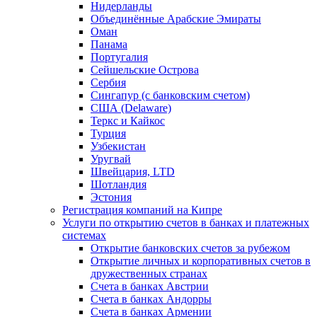
Нидерланды
Объединённые Арабские Эмираты
Оман
Панама
Португалия
Сейшельские Острова
Сербия
Сингапур (c банковским счетом)
США (Delaware)
Теркс и Кайкос
Турция
Узбекистан
Уругвай
Швейцария, LTD
Шотландия
Эстония
Регистрация компаний на Кипре
Услуги по открытию счетов в банках и платежных
системах
Открытие банковских счетов за рубежом
Открытие личных и корпоративных счетов в
дружественных странах
Счета в банках Австрии
Счета в банках Андорры
Счета в банках Армении