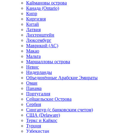
Каймановы острова
Канада (Ontario)
Кипр
Киргизия
Китай
Латвия
Лихтенштейн
Люксембург
Маврикий (АС)
Макао
Мальта
Маршалловы острова
Нeвис
Нидерланды
Объединённые Арабские Эмираты
Оман
Панама
Португалия
Сейшельские Острова
Сербия
Сингапур (c банковским счетом)
США (Delaware)
Теркс и Кайкос
Турция
Узбекистан