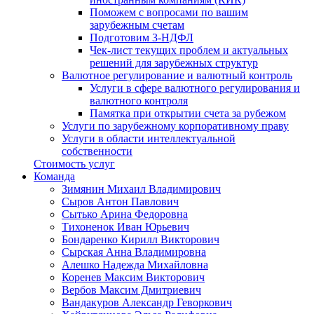
Поможем с вопросами по вашим
зарубежным счетам
Подготовим 3-НДФЛ
Чек-лист текущих проблем и актуальных
решений для зарубежных структур
Валютное регулирование и валютный контроль
Услуги в сфере валютного регулирования и
валютного контроля
Памятка при открытии счета за рубежом
Услуги по зарубежному корпоративному праву
Услуги в области интеллектуальной
собственности
Стоимость услуг
Команда
Зимянин Михаил Владимирович
Сыров Антон Павлович
Сытько Арина Федоровна
Тихоненок Иван Юрьевич
Бондаренко Кирилл Викторович
Сырская Анна Владимировна
Алешко Надежда Михайловна
Коренев Максим Викторович
Вербов Максим Дмитриевич
Вандакуров Александр Геворкович