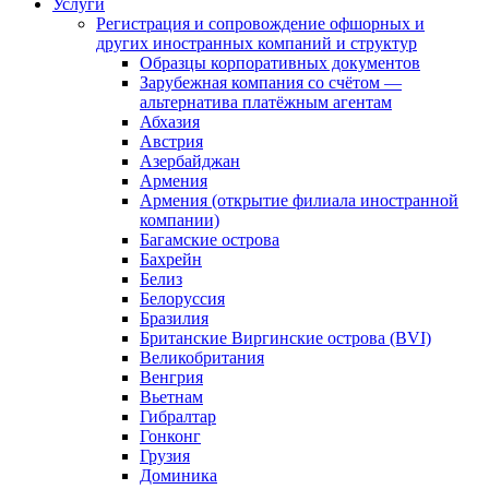
Услуги
Регистрация и сопровождение офшорных и
других иностранных компаний и структур
Образцы корпоративных документов
Зарубежная компания со счётом —
альтернатива платёжным агентам
Абхазия
Австрия
Азербайджан
Армения
Армения (открытие филиала иностранной
компании)
Багамские острова
Бахрейн
Белиз
Белоруссия
Бразилия
Британские Виргинские острова (BVI)
Великобритания
Венгрия
Вьетнам
Гибралтар
Гонконг
Грузия
Доминика