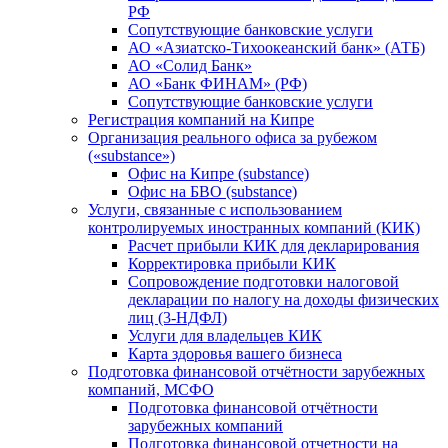
РФ
Сопутствующие банковские услуги
АО «Азиатско-Тихоокеанский банк» (АТБ)
АО «Солид Банк»
АО «Банк ФИНАМ» (РФ)
Сопутствующие банковские услуги
Регистрация компаний на Кипре
Организация реального офиса за рубежом
(«substance»)
Офис на Кипре (substance)
Офис на БВО (substance)
Услуги, связанные с использованием
контролируемых иностранных компаний (КИК)
Расчет прибыли КИК для декларирования
Корректировка прибыли КИК
Сопровождение подготовки налоговой
декларации по налогу на доходы физических
лиц (3-НДФЛ)
Услуги для владельцев КИК
Карта здоровья вашего бизнеса
Подготовка финансовой отчётности зарубежных
компаний, МСФО
Подготовка финансовой отчётности
зарубежных компаний
Подготовка финансовой отчетности на