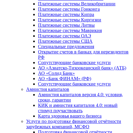
Платежные системы Великобритании
Платежные системы Гонконга
Платежные системы Кипра
Платежные системы Киргизии
Платежные системы Литвы
Платежные системы Маврикия
Платежные системы ОАЭ
Платежные системы США
Специальные предложения
Открытие счетов в банках для нерезидентов
РФ
Сопутствующие банковские услуги
АО «Азиатско-Тихоокеанский банк» (АТБ)
АО «Солид Банк»
АО «Банк ФИНАМ» (РФ)
Сопутствующие банковские услуги
Амнистия капиталов
Амнистия капиталов версия 4.0: условия,
сроки, гарантии
КИК и амнистия капиталов 4.0: новый
стимул поучаствовать
Карта здоровья вашего бизнеса
Услуги по подготовке финансовой отчётности
зарубежных компаний, МСФО
Подготовка финансовой отчётности