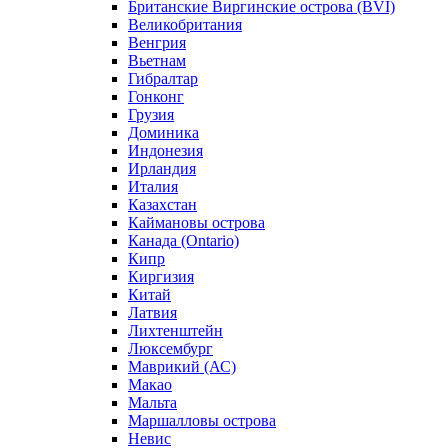
Британские Виргинские острова (BVI)
Великобритания
Венгрия
Вьетнам
Гибралтар
Гонконг
Грузия
Доминика
Индонезия
Ирландия
Италия
Казахстан
Каймановы острова
Канада (Ontario)
Кипр
Киргизия
Китай
Латвия
Лихтенштейн
Люксембург
Маврикий (АС)
Макао
Мальта
Маршалловы острова
Нeвис