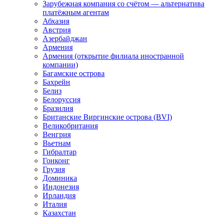
Зарубежная компания со счётом — альтернатива
платёжным агентам
Абхазия
Австрия
Азербайджан
Армения
Армения (открытие филиала иностранной
компании)
Багамские острова
Бахрейн
Белиз
Белоруссия
Бразилия
Британские Виргинские острова (BVI)
Великобритания
Венгрия
Вьетнам
Гибралтар
Гонконг
Грузия
Доминика
Индонезия
Ирландия
Италия
Казахстан