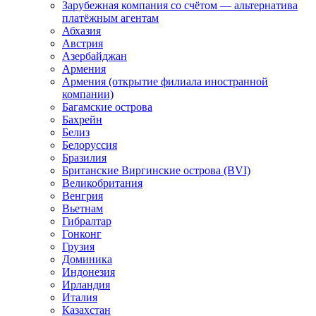
Зарубежная компания со счётом — альтернатива
платёжным агентам
Абхазия
Австрия
Азербайджан
Армения
Армения (открытие филиала иностранной
компании)
Багамские острова
Бахрейн
Белиз
Белоруссия
Бразилия
Британские Виргинские острова (BVI)
Великобритания
Венгрия
Вьетнам
Гибралтар
Гонконг
Грузия
Доминика
Индонезия
Ирландия
Италия
Казахстан