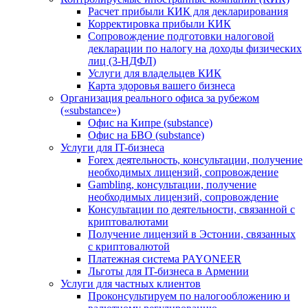
Расчет прибыли КИК для декларирования
Корректировка прибыли КИК
Сопровождение подготовки налоговой
декларации по налогу на доходы физических
лиц (3-НДФЛ)
Услуги для владельцев КИК
Карта здоровья вашего бизнеса
Организация реального офиса за рубежом
(«substance»)
Офис на Кипре (substance)
Офис на БВО (substance)
Услуги для IT-бизнеса
Forex деятельность, консультации, получение
необходимых лицензий, сопровождение
Gambling, консультации, получение
необходимых лицензий, сопровождение
Консультации по деятельности, связанной с
криптовалютами
Получение лицензий в Эстонии, связанных
с криптовалютой
Платежная система PAYONEER
Льготы для IT-бизнеса в Армении
Услуги для частных клиентов
Проконсультируем по налогообложению и