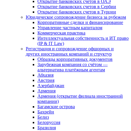
Открытие банковских счетов в ОАЭ
Открытие банковских счетов в Сербии
Открытие банковских счетов в Турции
Юридическое сопровождение бизнеса за рубежом
Корпоративные сделки и финансирование
Управление частным капиталом
Коммерческая практика
Интеллектуальная собственность и ИТ право
(IP & IT Law)
Регистрация и сопровождение офшорных и
других иностранных компаний и структур
Образцы корпоративных документов
Зарубежная компания со счётом —
альтернатива платёжным агентам
Абхазия
Австрия
Азербайджан
Армения
Армения (открытие филиала иностранной
компании)
Багамские острова
Бахрейн
Белиз
Белоруссия
Бразилия