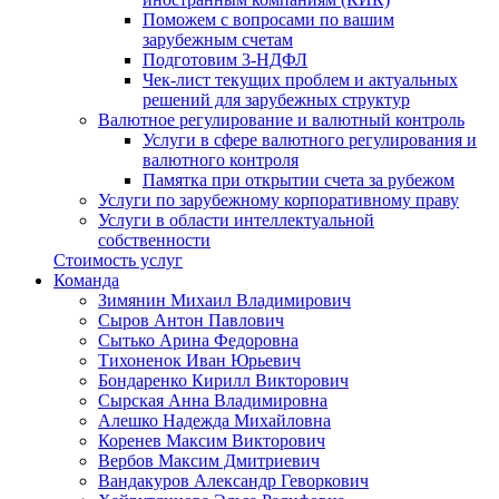
Поможем с вопросами по вашим
зарубежным счетам
Подготовим 3-НДФЛ
Чек-лист текущих проблем и актуальных
решений для зарубежных структур
Валютное регулирование и валютный контроль
Услуги в сфере валютного регулирования и
валютного контроля
Памятка при открытии счета за рубежом
Услуги по зарубежному корпоративному праву
Услуги в области интеллектуальной
собственности
Стоимость услуг
Команда
Зимянин Михаил Владимирович
Сыров Антон Павлович
Сытько Арина Федоровна
Тихоненок Иван Юрьевич
Бондаренко Кирилл Викторович
Сырская Анна Владимировна
Алешко Надежда Михайловна
Коренев Максим Викторович
Вербов Максим Дмитриевич
Вандакуров Александр Геворкович