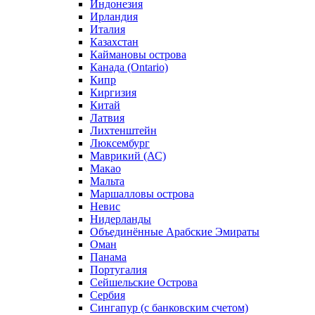
Индонезия
Ирландия
Италия
Казахстан
Каймановы острова
Канада (Ontario)
Кипр
Киргизия
Китай
Латвия
Лихтенштейн
Люксембург
Маврикий (АС)
Макао
Мальта
Маршалловы острова
Нeвис
Нидерланды
Объединённые Арабские Эмираты
Оман
Панама
Португалия
Сейшельские Острова
Сербия
Сингапур (c банковским счетом)