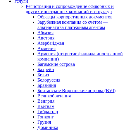
Услуги
Регистрация и сопровождение офшорных и
других иностранных компаний и структур
Образцы корпоративных документов
Зарубежная компания со счётом —
альтернатива платёжным агентам
Абхазия
Австрия
Азербайджан
Армения
Армения (открытие филиала иностранной
компании)
Багамские острова
Бахрейн
Белиз
Белоруссия
Бразилия
Британские Виргинские острова (BVI)
Великобритания
Венгрия
Вьетнам
Гибралтар
Гонконг
Грузия
Доминика