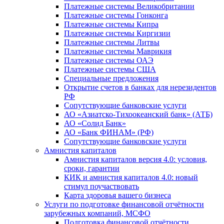
Платежные системы Великобритании
Платежные системы Гонконга
Платежные системы Кипра
Платежные системы Киргизии
Платежные системы Литвы
Платежные системы Маврикия
Платежные системы ОАЭ
Платежные системы США
Специальные предложения
Открытие счетов в банках для нерезидентов
РФ
Сопутствующие банковские услуги
АО «Азиатско-Тихоокеанский банк» (АТБ)
АО «Солид Банк»
АО «Банк ФИНАМ» (РФ)
Сопутствующие банковские услуги
Амнистия капиталов
Амнистия капиталов версия 4.0: условия,
сроки, гарантии
КИК и амнистия капиталов 4.0: новый
стимул поучаствовать
Карта здоровья вашего бизнеса
Услуги по подготовке финансовой отчётности
зарубежных компаний, МСФО
Подготовка финансовой отчётности