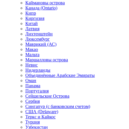
Каймановы острова
Канада (Ontario)
Кипр
Киргизия
Китай
Латвия
Лихтенштейн
Люксембург
Маврикий (АС)
Макао
Мальта
Маршалловы острова
Нeвис
Нидерланды
Объединённые Арабские Эмираты
Оман
Панама
Португалия
Сейшельские Острова
Сербия
Сингапур (c банковским счетом)
США (Delaware)
Теркс и Кайкос
Турция
Узбекистан