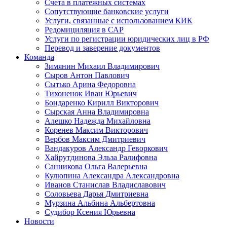
Счета в платежных системах
Сопутствующие банковские услуги
Услуги, связанные с использованием КИК
Редомициляция в САР
Услуги по регистрации юридических лиц в РФ
Перевод и заверение документов
Команда
Зимянин Михаил Владимирович
Сыров Антон Павлович
Сытько Арина Федоровна
Тихоненок Иван Юрьевич
Бондаренко Кирилл Викторович
Сырская Анна Владимировна
Алешко Надежда Михайловна
Коренев Максим Викторович
Вербов Максим Дмитриевич
Вандакуров Александр Геворкович
Хайрутдинова Эльза Ралифовна
Санникова Ольга Валерьевна
Кулюпина Александра Александровна
Иванов Станислав Владиславович
Соловьева Дарья Дмитриевна
Мурзина Альбина Альбертовна
Судибор Ксения Юрьевна
Новости