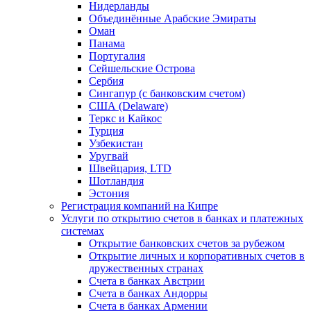
Нидерланды
Объединённые Арабские Эмираты
Оман
Панама
Португалия
Сейшельские Острова
Сербия
Сингапур (c банковским счетом)
США (Delaware)
Теркс и Кайкос
Турция
Узбекистан
Уругвай
Швейцария, LTD
Шотландия
Эстония
Регистрация компаний на Кипре
Услуги по открытию счетов в банках и платежных
системах
Открытие банковских счетов за рубежом
Открытие личных и корпоративных счетов в
дружественных странах
Счета в банках Австрии
Счета в банках Андорры
Счета в банках Армении