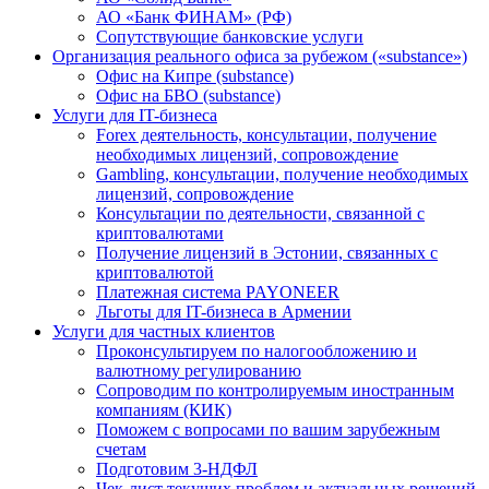
АО «Банк ФИНАМ» (РФ)
Сопутствующие банковские услуги
Организация реального офиса за рубежом («substance»)
Офис на Кипре (substance)
Офис на БВО (substance)
Услуги для IT-бизнеса
Forex деятельность, консультации, получение
необходимых лицензий, сопровождение
Gambling, консультации, получение необходимых
лицензий, сопровождение
Консультации по деятельности, связанной с
криптовалютами
Получение лицензий в Эстонии, связанных с
криптовалютой
Платежная система PAYONEER
Льготы для IT-бизнеса в Армении
Услуги для частных клиентов
Проконсультируем по налогообложению и
валютному регулированию
Сопроводим по контролируемым иностранным
компаниям (КИК)
Поможем с вопросами по вашим зарубежным
счетам
Подготовим 3-НДФЛ
Чек-лист текущих проблем и актуальных решений