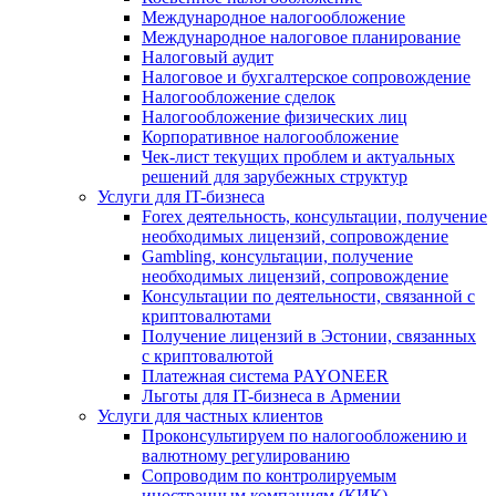
Международное налогообложение
Международное налоговое планирование
Налоговый аудит
Налоговое и бухгалтерское сопровождение
Налогообложение сделок
Налогообложение физических лиц
Корпоративное налогообложение
Чек-лист текущих проблем и актуальных
решений для зарубежных структур
Услуги для IT-бизнеса
Forex деятельность, консультации, получение
необходимых лицензий, сопровождение
Gambling, консультации, получение
необходимых лицензий, сопровождение
Консультации по деятельности, связанной с
криптовалютами
Получение лицензий в Эстонии, связанных
с криптовалютой
Платежная система PAYONEER
Льготы для IT-бизнеса в Армении
Услуги для частных клиентов
Проконсультируем по налогообложению и
валютному регулированию
Сопроводим по контролируемым
иностранным компаниям (КИК)