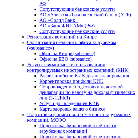
РФ
Сопутствующие банковские услуги
АО «Азиатско-Тихоокеанский банк» (АТБ)
АО «Солид Банк»
АО «Банк ФИНАМ» (РФ)
Сопутствующие банковские услуги
Регистрация компаний на Кипре
Организация реального офиса за рубежом
(«substance»)
Офис на Кипре (substance)
Офис на БВО (substance)
Услуги, связанные с использованием
контролируемых иностранных компаний (КИК)
Расчет прибыли КИК для декларирования
Корректировка прибыли КИК
Сопровождение подготовки налоговой
декларации по налогу на доходы физических
лиц (3-НДФЛ)
Услуги для владельцев КИК
Карта здоровья вашего бизнеса
Подготовка финансовой отчётности зарубежных
компаний, МСФО
Подготовка финансовой отчётности
зарубежных компаний
Подготовка финансовой отчетности на