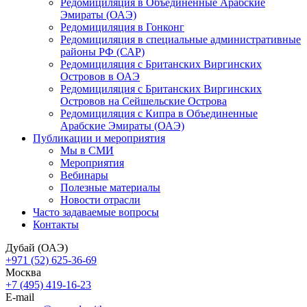
Редомициляция в Объединенные Арабские
Эмираты (ОАЭ)
Редомициляция в Гонконг
Редомициляция в специальные административные
районы РФ (САР)
Редомициляция с Британских Виргинских
Островов в ОАЭ
Редомициляция с Британских Виргинских
Островов на Сейшельские Острова
Редомициляция с Кипра в Объединенные
Арабские Эмираты (ОАЭ)
Публикации и мероприятия
Мы в СМИ
Мероприятия
Вебинары
Полезные материалы
Новости отрасли
Часто задаваемые вопросы
Контакты
Дубай (ОАЭ)
+971 (52) 625-36-69
Москва
+7 (495) 419-16-23
E-mail