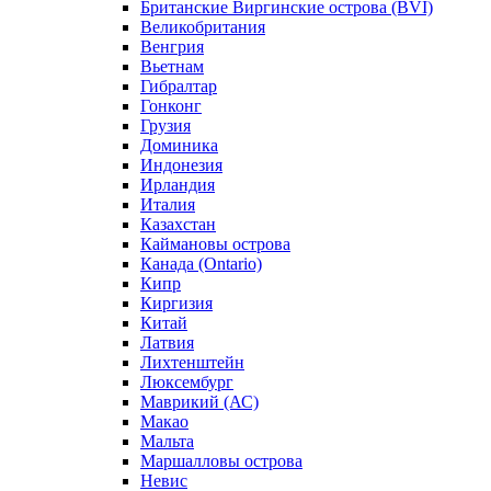
Британские Виргинские острова (BVI)
Великобритания
Венгрия
Вьетнам
Гибралтар
Гонконг
Грузия
Доминика
Индонезия
Ирландия
Италия
Казахстан
Каймановы острова
Канада (Ontario)
Кипр
Киргизия
Китай
Латвия
Лихтенштейн
Люксембург
Маврикий (АС)
Макао
Мальта
Маршалловы острова
Нeвис