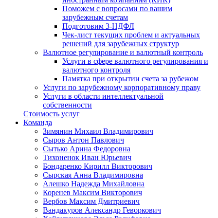
Поможем с вопросами по вашим
зарубежным счетам
Подготовим 3-НДФЛ
Чек-лист текущих проблем и актуальных
решений для зарубежных структур
Валютное регулирование и валютный контроль
Услуги в сфере валютного регулирования и
валютного контроля
Памятка при открытии счета за рубежом
Услуги по зарубежному корпоративному праву
Услуги в области интеллектуальной
собственности
Стоимость услуг
Команда
Зимянин Михаил Владимирович
Сыров Антон Павлович
Сытько Арина Федоровна
Тихоненок Иван Юрьевич
Бондаренко Кирилл Викторович
Сырская Анна Владимировна
Алешко Надежда Михайловна
Коренев Максим Викторович
Вербов Максим Дмитриевич
Вандакуров Александр Геворкович