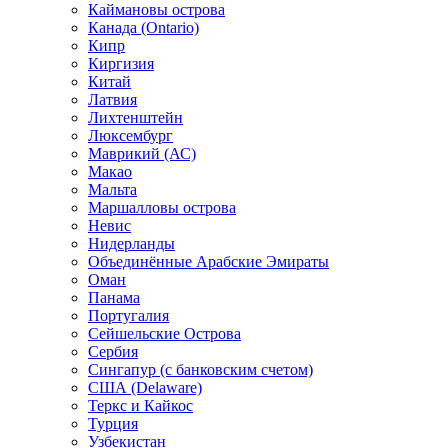
Каймановы острова
Канада (Ontario)
Кипр
Киргизия
Китай
Латвия
Лихтенштейн
Люксембург
Маврикий (АС)
Макао
Мальта
Маршалловы острова
Нeвис
Нидерланды
Объединённые Арабские Эмираты
Оман
Панама
Португалия
Сейшельские Острова
Сербия
Сингапур (c банковским счетом)
США (Delaware)
Теркс и Кайкос
Турция
Узбекистан