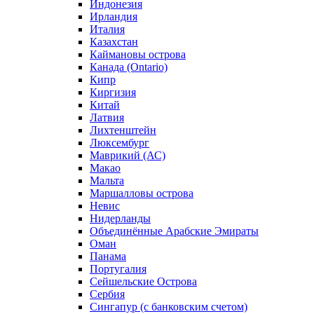
Индонезия
Ирландия
Италия
Казахстан
Каймановы острова
Канада (Ontario)
Кипр
Киргизия
Китай
Латвия
Лихтенштейн
Люксембург
Маврикий (АС)
Макао
Мальта
Маршалловы острова
Нeвис
Нидерланды
Объединённые Арабские Эмираты
Оман
Панама
Португалия
Сейшельские Острова
Сербия
Сингапур (c банковским счетом)