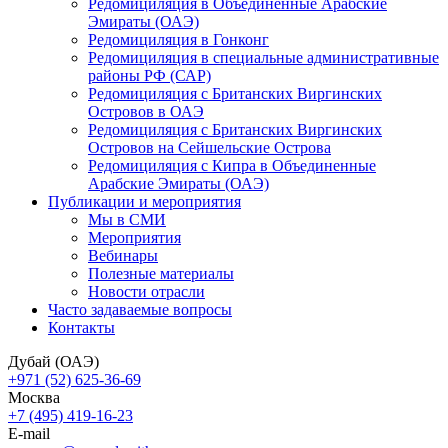
Редомициляция в Объединенные Арабские
Эмираты (ОАЭ)
Редомициляция в Гонконг
Редомициляция в специальные административные
районы РФ (САР)
Редомициляция с Британских Виргинских
Островов в ОАЭ
Редомициляция с Британских Виргинских
Островов на Сейшельские Острова
Редомициляция с Кипра в Объединенные
Арабские Эмираты (ОАЭ)
Публикации и мероприятия
Мы в СМИ
Мероприятия
Вебинары
Полезные материалы
Новости отрасли
Часто задаваемые вопросы
Контакты
Дубай (ОАЭ)
+971 (52) 625-36-69
Москва
+7 (495) 419-16-23
E-mail