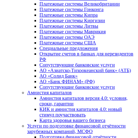
Платежные системы Великобритании
Платежные системы Гонконга
Платежные системы Кипра
Платежные системы Киргизии
Платежные системы Литвы
Платежные системы Маврикия
Платежные системы ОАЭ
Платежные системы США
Специальные предложения
Открытие счетов в банках для нерезидентов
РФ
Сопутствующие банковские услуги
АО «Азиатско-Тихоокеанский банк» (АТБ)
АО «Солид Банк»
АО «Банк ФИНАМ» (РФ)
Сопутствующие банковские услуги
Амнистия капиталов
Амнистия капиталов версия 4.0: условия,
сроки, гарантии
КИК и амнистия капиталов 4.0: новый
стимул поучаствовать
Карта здоровья вашего бизнеса
Услуги по подготовке финансовой отчётности
зарубежных компаний, МСФО
Подготовка финансовой отчётности