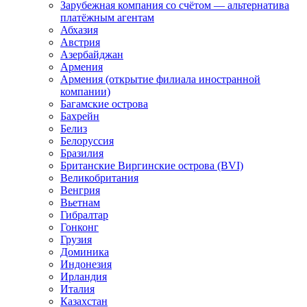
Зарубежная компания со счётом — альтернатива
платёжным агентам
Абхазия
Австрия
Азербайджан
Армения
Армения (открытие филиала иностранной
компании)
Багамские острова
Бахрейн
Белиз
Белоруссия
Бразилия
Британские Виргинские острова (BVI)
Великобритания
Венгрия
Вьетнам
Гибралтар
Гонконг
Грузия
Доминика
Индонезия
Ирландия
Италия
Казахстан