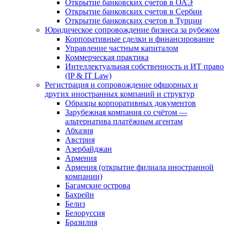
Открытие банковских счетов в ОАЭ
Открытие банковских счетов в Сербии
Открытие банковских счетов в Турции
Юридическое сопровождение бизнеса за рубежом
Корпоративные сделки и финансирование
Управление частным капиталом
Коммерческая практика
Интеллектуальная собственность и ИТ право
(IP & IT Law)
Регистрация и сопровождение офшорных и
других иностранных компаний и структур
Образцы корпоративных документов
Зарубежная компания со счётом —
альтернатива платёжным агентам
Абхазия
Австрия
Азербайджан
Армения
Армения (открытие филиала иностранной
компании)
Багамские острова
Бахрейн
Белиз
Белоруссия
Бразилия