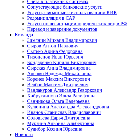
Счета в платежных системах
Сопутствующие банковские услуги
Услуги, связанные с использованием КИК
Редомициляция в САР
Услуги по регистрации юридических лиц в РФ
Перевод и заверение документов
Команда
Зимянин Михаил Владимирович
Сыров Антон Павлович
Сытько Арина Федоровна
Тихоненок Иван Юрьевич
Бондаренко Кирилл Викторович
Сырская Анна Владимировна
Алешко Надежда Михайловна
Коренев Максим Викторович
Вербов Максим Дмитриевич
Вандакуров Александр Геворкович
Хайрутдинова Эльза Ралифовна
Санникова Ольга Валерьевна
Кулюпина Александра Александровна
Иванов Станислав Владиславович
Соловьева Дарья Дмитриевна
Мурзина Альбина Альбертовна
Судибор Ксения Юрьевна
Новости