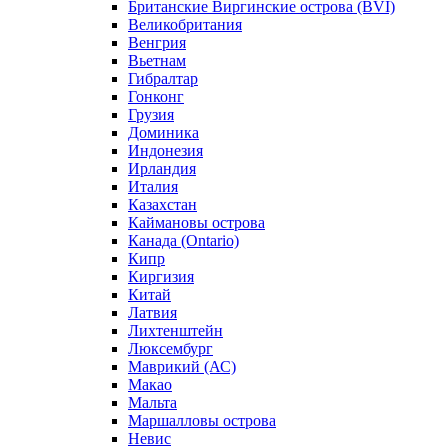
Британские Виргинские острова (BVI)
Великобритания
Венгрия
Вьетнам
Гибралтар
Гонконг
Грузия
Доминика
Индонезия
Ирландия
Италия
Казахстан
Каймановы острова
Канада (Ontario)
Кипр
Киргизия
Китай
Латвия
Лихтенштейн
Люксембург
Маврикий (АС)
Макао
Мальта
Маршалловы острова
Нeвис