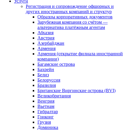
Услуги
Регистрация и сопровождение офшорных и
других иностранных компаний и структур
Образцы корпоративных документов
Зарубежная компания со счётом —
альтернатива платёжным агентам
Абхазия
Австрия
Азербайджан
Армения
Армения (открытие филиала иностранной
компании)
Багамские острова
Бахрейн
Белиз
Белоруссия
Бразилия
Британские Виргинские острова (BVI)
Великобритания
Венгрия
Вьетнам
Гибралтар
Гонконг
Грузия
Доминика