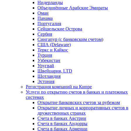
Нидерланды
Объединённые Арабские Эмираты
Оман
Панама
Португалия
Сейшельские Острова
Сербия
Сингапур (c банковским счетом)
США (Delaware)
Теркс и Кайкос
Турция
Узбекистан
Уругвай
Швейцария, LTD
Шотландия
Эстония
Регистрация компаний на Кипре
Услуги по открытию счетов в банках и платежных
системах
Открытие банковских счетов за рубежом
Открытие личных и корпоративных счетов в
дружественных странах
Счета в банках Австрии
Счета в банках Андорры
Счета в банках Армении