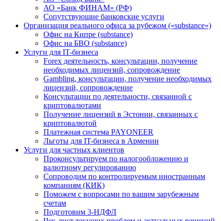
АО «Банк ФИНАМ» (РФ)
Сопутствующие банковские услуги
Организация реального офиса за рубежом («substance»)
Офис на Кипре (substance)
Офис на БВО (substance)
Услуги для IT-бизнеса
Forex деятельность, консультации, получение
необходимых лицензий, сопровождение
Gambling, консультации, получение необходимых
лицензий, сопровождение
Консультации по деятельности, связанной с
криптовалютами
Получение лицензий в Эстонии, связанных с
криптовалютой
Платежная система PAYONEER
Льготы для IT-бизнеса в Армении
Услуги для частных клиентов
Проконсультируем по налогообложению и
валютному регулированию
Сопроводим по контролируемым иностранным
компаниям (КИК)
Поможем с вопросами по вашим зарубежным
счетам
Подготовим 3-НДФЛ
Чек-лист текущих проблем и актуальных решений