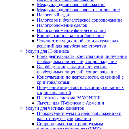
Международное налогообложение
Международное налоговое планирование
Налоговый аудит
Налоговое и бухгалтерское сопровождение
Налогообложение сделок
Налогообложение физических лиц
Корпоративное налогообложение
Чек-лист текущих проблем и актуальных
решений для зарубежных структур
Услуги для IT-бизнеса
Forex деятельность, консультации, получение
необходимых лицензий, сопровождение
Gambling, консультации, получение
необходимых лицензий, сопровождение
Консультации по деятельности, связанной с
криптовалютами
Получение лицензий в Эстонии, связанных
с криптовалютой
Платежная система PAYONEER
Льготы для IT-бизнеса в Армении
Услуги для частных клиентов
Проконсультируем по налогообложению и
валютному регулированию
Сопроводим по контролируемым
иностранным компаниям (КИК)