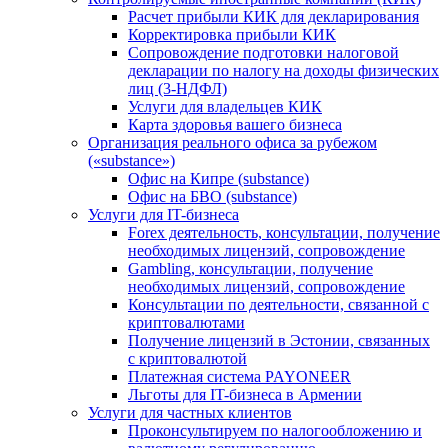
Расчет прибыли КИК для декларирования
Корректировка прибыли КИК
Сопровождение подготовки налоговой
декларации по налогу на доходы физических
лиц (3-НДФЛ)
Услуги для владельцев КИК
Карта здоровья вашего бизнеса
Организация реального офиса за рубежом
(«substance»)
Офис на Кипре (substance)
Офис на БВО (substance)
Услуги для IT-бизнеса
Forex деятельность, консультации, получение
необходимых лицензий, сопровождение
Gambling, консультации, получение
необходимых лицензий, сопровождение
Консультации по деятельности, связанной с
криптовалютами
Получение лицензий в Эстонии, связанных
с криптовалютой
Платежная система PAYONEER
Льготы для IT-бизнеса в Армении
Услуги для частных клиентов
Проконсультируем по налогообложению и