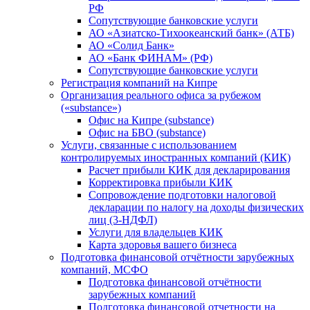
РФ
Сопутствующие банковские услуги
АО «Азиатско-Тихоокеанский банк» (АТБ)
АО «Солид Банк»
АО «Банк ФИНАМ» (РФ)
Сопутствующие банковские услуги
Регистрация компаний на Кипре
Организация реального офиса за рубежом
(«substance»)
Офис на Кипре (substance)
Офис на БВО (substance)
Услуги, связанные с использованием
контролируемых иностранных компаний (КИК)
Расчет прибыли КИК для декларирования
Корректировка прибыли КИК
Сопровождение подготовки налоговой
декларации по налогу на доходы физических
лиц (3-НДФЛ)
Услуги для владельцев КИК
Карта здоровья вашего бизнеса
Подготовка финансовой отчётности зарубежных
компаний, МСФО
Подготовка финансовой отчётности
зарубежных компаний
Подготовка финансовой отчетности на