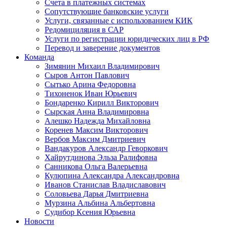
Счета в платежных системах
Сопутствующие банковские услуги
Услуги, связанные с использованием КИК
Редомициляция в САР
Услуги по регистрации юридических лиц в РФ
Перевод и заверение документов
Команда
Зимянин Михаил Владимирович
Сыров Антон Павлович
Сытько Арина Федоровна
Тихоненок Иван Юрьевич
Бондаренко Кирилл Викторович
Сырская Анна Владимировна
Алешко Надежда Михайловна
Коренев Максим Викторович
Вербов Максим Дмитриевич
Вандакуров Александр Геворкович
Хайрутдинова Эльза Ралифовна
Санникова Ольга Валерьевна
Кулюпина Александра Александровна
Иванов Станислав Владиславович
Соловьева Дарья Дмитриевна
Мурзина Альбина Альбертовна
Судибор Ксения Юрьевна
Новости