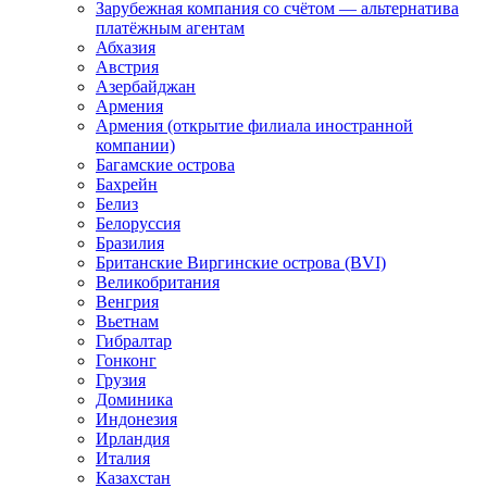
Зарубежная компания со счётом — альтернатива
платёжным агентам
Абхазия
Австрия
Азербайджан
Армения
Армения (открытие филиала иностранной
компании)
Багамские острова
Бахрейн
Белиз
Белоруссия
Бразилия
Британские Виргинские острова (BVI)
Великобритания
Венгрия
Вьетнам
Гибралтар
Гонконг
Грузия
Доминика
Индонезия
Ирландия
Италия
Казахстан