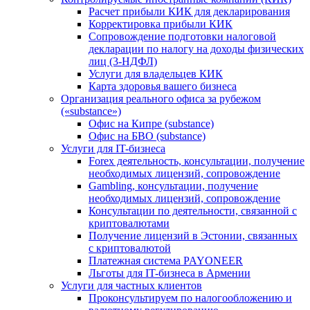
Расчет прибыли КИК для декларирования
Корректировка прибыли КИК
Сопровождение подготовки налоговой
декларации по налогу на доходы физических
лиц (3-НДФЛ)
Услуги для владельцев КИК
Карта здоровья вашего бизнеса
Организация реального офиса за рубежом
(«substance»)
Офис на Кипре (substance)
Офис на БВО (substance)
Услуги для IT-бизнеса
Forex деятельность, консультации, получение
необходимых лицензий, сопровождение
Gambling, консультации, получение
необходимых лицензий, сопровождение
Консультации по деятельности, связанной с
криптовалютами
Получение лицензий в Эстонии, связанных
с криптовалютой
Платежная система PAYONEER
Льготы для IT-бизнеса в Армении
Услуги для частных клиентов
Проконсультируем по налогообложению и