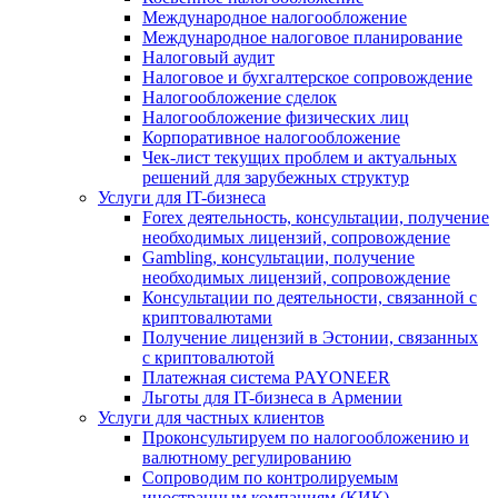
Международное налогообложение
Международное налоговое планирование
Налоговый аудит
Налоговое и бухгалтерское сопровождение
Налогообложение сделок
Налогообложение физических лиц
Корпоративное налогообложение
Чек-лист текущих проблем и актуальных
решений для зарубежных структур
Услуги для IT-бизнеса
Forex деятельность, консультации, получение
необходимых лицензий, сопровождение
Gambling, консультации, получение
необходимых лицензий, сопровождение
Консультации по деятельности, связанной с
криптовалютами
Получение лицензий в Эстонии, связанных
с криптовалютой
Платежная система PAYONEER
Льготы для IT-бизнеса в Армении
Услуги для частных клиентов
Проконсультируем по налогообложению и
валютному регулированию
Сопроводим по контролируемым
иностранным компаниям (КИК)