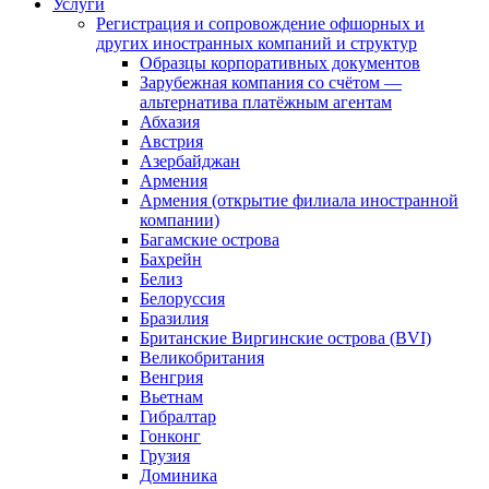
Услуги
Регистрация и сопровождение офшорных и
других иностранных компаний и структур
Образцы корпоративных документов
Зарубежная компания со счётом —
альтернатива платёжным агентам
Абхазия
Австрия
Азербайджан
Армения
Армения (открытие филиала иностранной
компании)
Багамские острова
Бахрейн
Белиз
Белоруссия
Бразилия
Британские Виргинские острова (BVI)
Великобритания
Венгрия
Вьетнам
Гибралтар
Гонконг
Грузия
Доминика