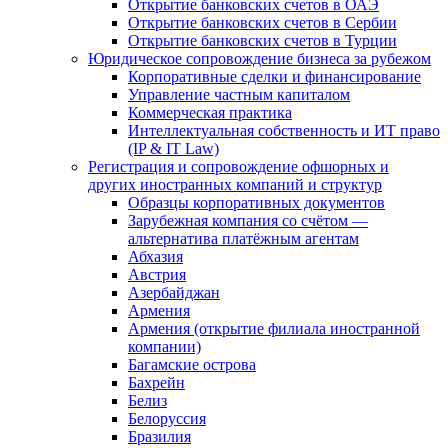
Открытие банковских счетов в ОАЭ
Открытие банковских счетов в Сербии
Открытие банковских счетов в Турции
Юридическое сопровождение бизнеса за рубежом
Корпоративные сделки и финансирование
Управление частным капиталом
Коммерческая практика
Интеллектуальная собственность и ИТ право
(IP & IT Law)
Регистрация и сопровождение офшорных и
других иностранных компаний и структур
Образцы корпоративных документов
Зарубежная компания со счётом —
альтернатива платёжным агентам
Абхазия
Австрия
Азербайджан
Армения
Армения (открытие филиала иностранной
компании)
Багамские острова
Бахрейн
Белиз
Белоруссия
Бразилия