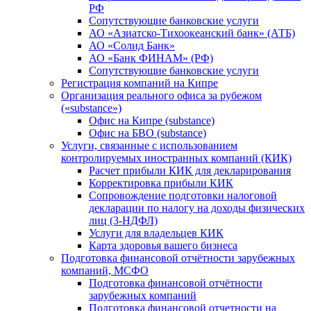
РФ
Сопутствующие банковские услуги
АО «Азиатско-Тихоокеанский банк» (АТБ)
АО «Солид Банк»
АО «Банк ФИНАМ» (РФ)
Сопутствующие банковские услуги
Регистрация компаний на Кипре
Организация реального офиса за рубежом
(«substance»)
Офис на Кипре (substance)
Офис на БВО (substance)
Услуги, связанные с использованием
контролируемых иностранных компаний (КИК)
Расчет прибыли КИК для декларирования
Корректировка прибыли КИК
Сопровождение подготовки налоговой
декларации по налогу на доходы физических
лиц (3-НДФЛ)
Услуги для владельцев КИК
Карта здоровья вашего бизнеса
Подготовка финансовой отчётности зарубежных
компаний, МСФО
Подготовка финансовой отчётности
зарубежных компаний
Подготовка финансовой отчетности на