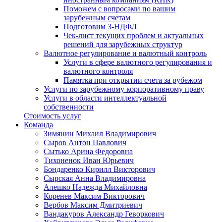
Поможем с вопросами по вашим
зарубежным счетам
Подготовим 3-НДФЛ
Чек-лист текущих проблем и актуальных
решений для зарубежных структур
Валютное регулирование и валютный контроль
Услуги в сфере валютного регулирования и
валютного контроля
Памятка при открытии счета за рубежом
Услуги по зарубежному корпоративному праву
Услуги в области интеллектуальной
собственности
Стоимость услуг
Команда
Зимянин Михаил Владимирович
Сыров Антон Павлович
Сытько Арина Федоровна
Тихоненок Иван Юрьевич
Бондаренко Кирилл Викторович
Сырская Анна Владимировна
Алешко Надежда Михайловна
Коренев Максим Викторович
Вербов Максим Дмитриевич
Вандакуров Александр Геворкович