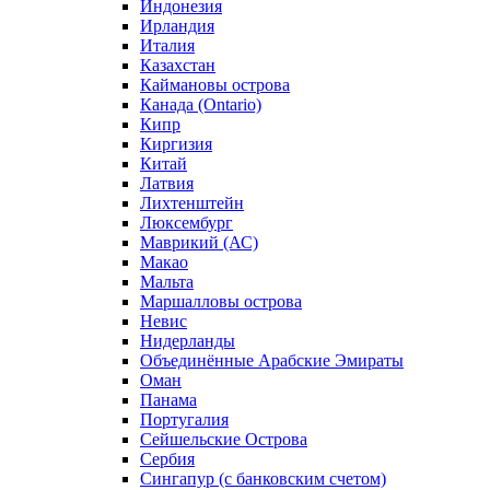
Индонезия
Ирландия
Италия
Казахстан
Каймановы острова
Канада (Ontario)
Кипр
Киргизия
Китай
Латвия
Лихтенштейн
Люксембург
Маврикий (АС)
Макао
Мальта
Маршалловы острова
Нeвис
Нидерланды
Объединённые Арабские Эмираты
Оман
Панама
Португалия
Сейшельские Острова
Сербия
Сингапур (c банковским счетом)