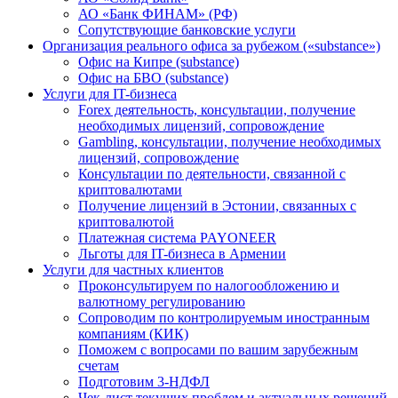
АО «Банк ФИНАМ» (РФ)
Сопутствующие банковские услуги
Организация реального офиса за рубежом («substance»)
Офис на Кипре (substance)
Офис на БВО (substance)
Услуги для IT-бизнеса
Forex деятельность, консультации, получение
необходимых лицензий, сопровождение
Gambling, консультации, получение необходимых
лицензий, сопровождение
Консультации по деятельности, связанной с
криптовалютами
Получение лицензий в Эстонии, связанных с
криптовалютой
Платежная система PAYONEER
Льготы для IT-бизнеса в Армении
Услуги для частных клиентов
Проконсультируем по налогообложению и
валютному регулированию
Сопроводим по контролируемым иностранным
компаниям (КИК)
Поможем с вопросами по вашим зарубежным
счетам
Подготовим 3-НДФЛ
Чек-лист текущих проблем и актуальных решений