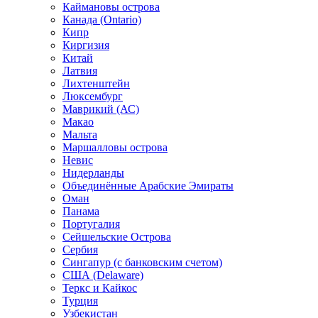
Каймановы острова
Канада (Ontario)
Кипр
Киргизия
Китай
Латвия
Лихтенштейн
Люксембург
Маврикий (АС)
Макао
Мальта
Маршалловы острова
Нeвис
Нидерланды
Объединённые Арабские Эмираты
Оман
Панама
Португалия
Сейшельские Острова
Сербия
Сингапур (c банковским счетом)
США (Delaware)
Теркс и Кайкос
Турция
Узбекистан