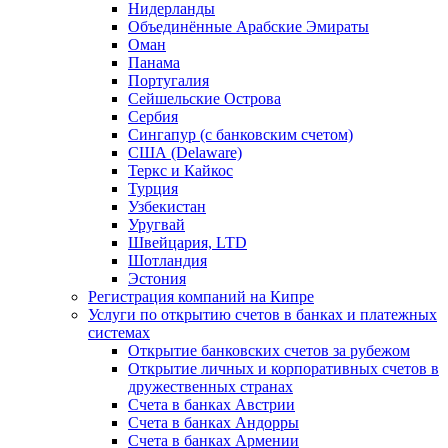
Нидерланды
Объединённые Арабские Эмираты
Оман
Панама
Португалия
Сейшельские Острова
Сербия
Сингапур (c банковским счетом)
США (Delaware)
Теркс и Кайкос
Турция
Узбекистан
Уругвай
Швейцария, LTD
Шотландия
Эстония
Регистрация компаний на Кипре
Услуги по открытию счетов в банках и платежных
системах
Открытие банковских счетов за рубежом
Открытие личных и корпоративных счетов в
дружественных странах
Счета в банках Австрии
Счета в банках Андорры
Счета в банках Армении