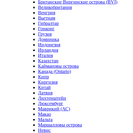
Британские Виргинские острова (BVI)
Великобритания
Венгрия
Вьетнам
Гибралтар
Гонконг
Грузия
Доминика
Индонезия
Ирландия
Италия
Казахстан
Каймановы острова
Канада (Ontario)
Кипр
Киргизия
Китай
Латвия
Лихтенштейн
Люксембург
Маврикий (АС)
Макао
Мальта
Маршалловы острова
Нeвис