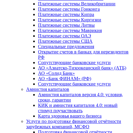
Платежные системы Великобритании
Платежные системы Гонконга
Платежные системы Кипра
Платежные системы Киргизии
Платежные системы Литвы
Платежные системы Маврикия
Платежные системы ОАЭ
Платежные системы США
Специальные предложения
Открытие счетов в банках для нерезидентов
РФ
Сопутствующие банковские услуги
АО «Азиатско-Тихоокеанский банк» (АТБ)
АО «Солид Банк»
АО «Банк ФИНАМ» (РФ)
Сопутствующие банковские услуги
Амнистия капиталов
Амнистия капиталов версия 4.0: условия,
сроки, гарантии
КИК и амнистия капиталов 4.0: новый
стимул поучаствовать
Карта здоровья вашего бизнеса
Услуги по подготовке финансовой отчётности
зарубежных компаний, МСФО
Подготовка финансовой отчётности