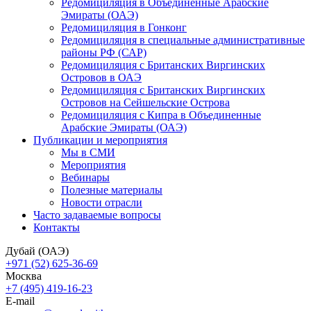
Редомициляция в Объединенные Арабские
Эмираты (ОАЭ)
Редомициляция в Гонконг
Редомициляция в специальные административные
районы РФ (САР)
Редомициляция с Британских Виргинских
Островов в ОАЭ
Редомициляция с Британских Виргинских
Островов на Сейшельские Острова
Редомициляция с Кипра в Объединенные
Арабские Эмираты (ОАЭ)
Публикации и мероприятия
Мы в СМИ
Мероприятия
Вебинары
Полезные материалы
Новости отрасли
Часто задаваемые вопросы
Контакты
Дубай (ОАЭ)
+971 (52) 625-36-69
Москва
+7 (495) 419-16-23
E-mail