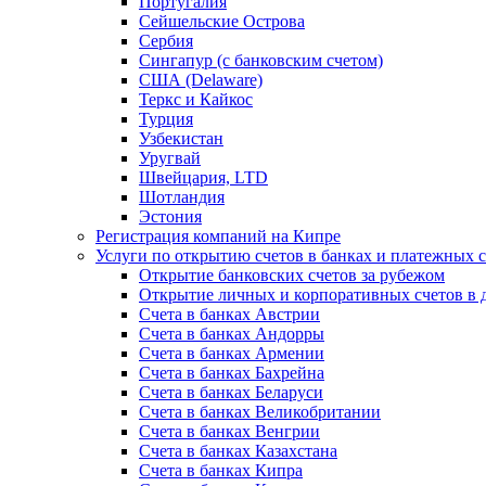
Португалия
Сейшельские Острова
Сербия
Сингапур (c банковским счетом)
США (Delaware)
Теркс и Кайкос
Турция
Узбекистан
Уругвай
Швейцария, LTD
Шотландия
Эстония
Регистрация компаний на Кипре
Услуги по открытию счетов в банках и платежных 
Открытие банковских счетов за рубежом
Открытие личных и корпоративных счетов в 
Счета в банках Австрии
Счета в банках Андорры
Счета в банках Армении
Счета в банках Бахрейна
Счета в банках Беларуси
Счета в банках Великобритании
Счета в банках Венгрии
Счета в банках Казахстана
Счета в банках Кипра