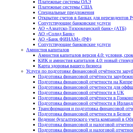
Платежные системы ОАЭ
Платежные системы США
Специальные предложения
Открытие счетов в банках для нерезидентов 
Сопутствующие банковские услуги
АО «Азиатско-Тихоокеанский банк» (АТБ)
АО «Солид Банк»
АО «Банк ФИНАМ» (РФ)
Сопутствующие банковские услуги
Амнистия капиталов
Амнистия капиталов версия 4.0: условия, сро
КИК и амнистия капиталов 4.0: новый стимул
Карта здоровья вашего бизнеса
Услуги по подготовке финансовой отчётности за
Подготовка финансовой отчётности зарубеж
Подготовка финансовой отчетности на Кипре
Подготовка финансовой отчетности для офф
Подготовка финансовой отчётности в UK
Подготовка финансовой отчётности в Гонкон
Подготовка финансовой отчётности в Ирлан
Трансформация и подготовка финансовой от
Подготовка финансовой отчетности в Белизе
Ведение бухгалтерского учета компаний в О
Подготовка финансовой и налоговой отчетно
Подготовка финансовой и налоговой отчетно