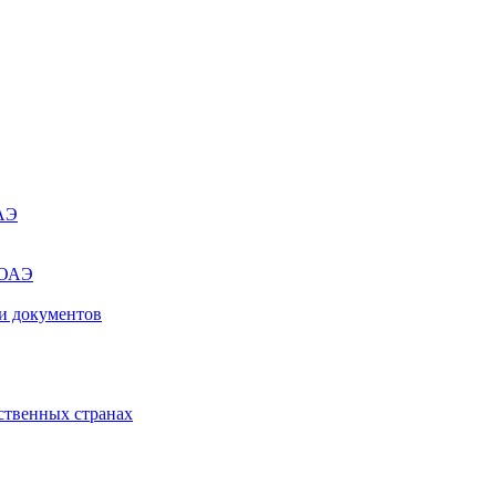
ОАЭ
 ОАЭ
и документов
ственных странах