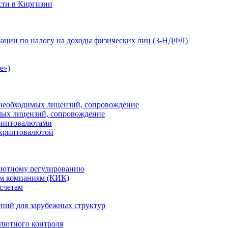
сти в Киргизии
ации по налогу на доходы физических лиц (3-НДФЛ)
e»)
е необходимых лицензий, сопровождение
имых лицензий, сопровождение
криптовалютами
 криптовалютой
лютному регулированию
м компаниям (КИК)
счетам
ений для зарубежных структур
алютного контроля