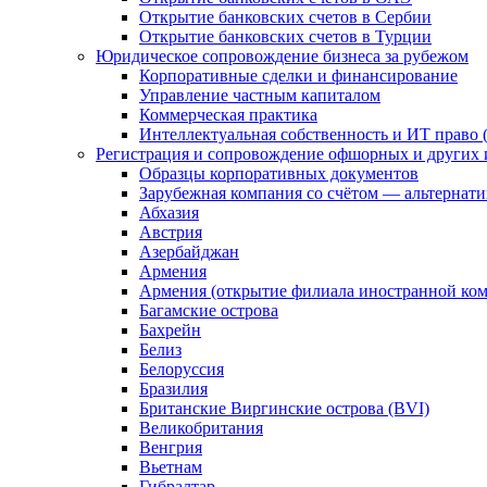
Открытие банковских счетов в Сербии
Открытие банковских счетов в Турции
Юридическое сопровождение бизнеса за рубежом
Корпоративные сделки и финансирование
Управление частным капиталом
Коммерческая практика
Интеллектуальная собственность и ИТ право (
Регистрация и сопровождение офшорных и других 
Образцы корпоративных документов
Зарубежная компания со счётом — альтернат
Абхазия
Австрия
Азербайджан
Армения
Армения (открытие филиала иностранной ко
Багамские острова
Бахрейн
Белиз
Белоруссия
Бразилия
Британские Виргинские острова (BVI)
Великобритания
Венгрия
Вьетнам
Гибралтар