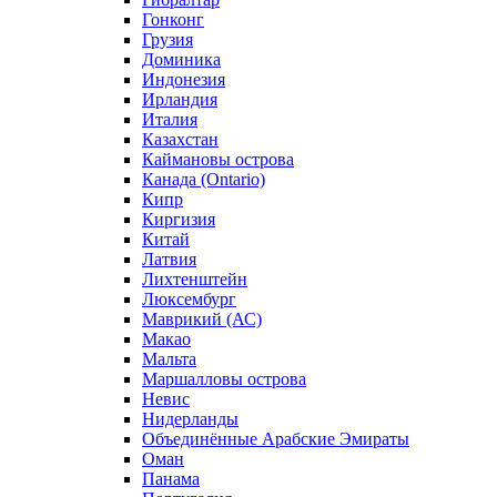
Гонконг
Грузия
Доминика
Индонезия
Ирландия
Италия
Казахстан
Каймановы острова
Канада (Ontario)
Кипр
Киргизия
Китай
Латвия
Лихтенштейн
Люксембург
Маврикий (АС)
Макао
Мальта
Маршалловы острова
Нeвис
Нидерланды
Объединённые Арабские Эмираты
Оман
Панама