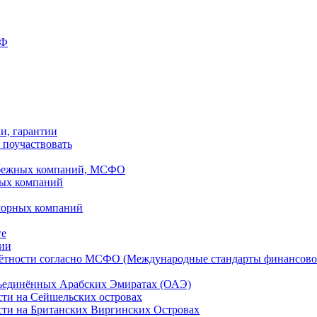
РФ
ки, гарантии
 поучаствовать
рубежных компаний, МСФО
ных компаний
шорных компаний
ге
дии
чётности согласно МСФО (Международные стандарты финансово
бъединённых Арабских Эмиратах (ОАЭ)
сти на Сейшельских островах
сти на Британских Виргинских Островах