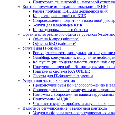
Подготовка финансовой и налоговой отчетно
Контролируемые иностранные компании (КИК)
Расчет прибыли КИК для декларирования
Корректировка прибыли КИК
Сопровождение подготовки налоговой деклар
Услуги для владельцев КИК
Карта здоровья вашего бизнеса
Организация реального офиса за рубежом («substanc
Офис на Кипре (substance)
Офис на БВО (substance)
Услуги для IT-бизнеса
Forex деятельность, консультации, получени
Gambling, консультации, получение необход
Консультации по деятельности, связанной с 
Получение лицензий в Эстонии, связанных с
Платежная система PAYONEER
Льготы для IT-бизнеса в Армении
Услуги для частных клиентов
Проконсультируем по налогообложению и ва
Сопроводим по контролируемым иностранны
Поможем с вопросами по вашим зарубежным 
Подготовим 3-НДФЛ
Чек-лист текущих проблем и актуальных реш
Валютное регулирование и валютный контроль
Услуги в сфере валютного регулирования и в