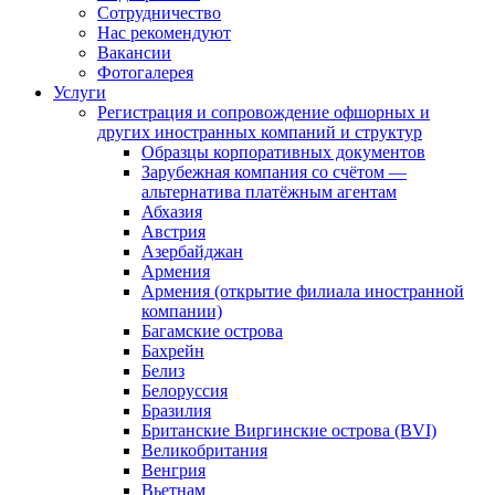
Сотрудничество
Нас рекомендуют
Вакансии
Фотогалерея
Услуги
Регистрация и сопровождение офшорных и
других иностранных компаний и структур
Образцы корпоративных документов
Зарубежная компания со счётом —
альтернатива платёжным агентам
Абхазия
Австрия
Азербайджан
Армения
Армения (открытие филиала иностранной
компании)
Багамские острова
Бахрейн
Белиз
Белоруссия
Бразилия
Британские Виргинские острова (BVI)
Великобритания
Венгрия
Вьетнам