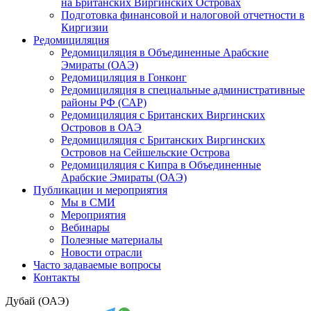
на Британских Виргинских Островах
Подготовка финансовой и налоговой отчетности в
Киргизии
Редомициляция
Редомициляция в Объединенные Арабские
Эмираты (ОАЭ)
Редомициляция в Гонконг
Редомициляция в специальные административные
районы РФ (САР)
Редомициляция с Британских Виргинских
Островов в ОАЭ
Редомициляция с Британских Виргинских
Островов на Сейшельские Острова
Редомициляция с Кипра в Объединенные
Арабские Эмираты (ОАЭ)
Публикации и мероприятия
Мы в СМИ
Мероприятия
Вебинары
Полезные материалы
Новости отрасли
Часто задаваемые вопросы
Контакты
Дубай (ОАЭ)