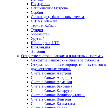
Португалия
Сейшельские Острова
Сербия
Сингапур (c банковским счетом)
США (Delaware)
Теркс и Кайкос
Турция
Узбекистан
Уругвай
Швейцария, LTD
Шотландия
Эстония
Открытие счетов в банках и платежных системах
Открытие банковских счетов за рубежом
Открытие личных и корпоративных счетов в
дружественных странах
Счета в банках Австрии
Счета в банках Андорры
Счета в банках Армении
Счета в банках Бахрейна
Счета в банках Беларуси
Счета в банках Великобритании
Счета в банках Венгрии
Счета в банках Казахстана
Счета в банках Кипра