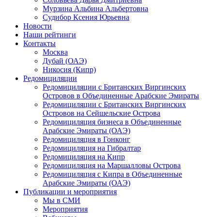
Мурзина Альбина Альбертовна
Судибор Ксения Юрьевна
Новости
Наши рейтинги
Контакты
Москва
Дубай (ОАЭ)
Никосия (Кипр)
Редомициляции
Редомициляции с Британских Виргинских
Островов в Объединенные Арабские Эмираты
Редомициляции с Британских Виргинских
Островов на Сейшельские Острова
Редомициляция бизнеса в Объединенные
Арабские Эмираты (ОАЭ)
Редомициляция в Гонконг
Редомициляция на Гибралтар
Редомициляция на Кипр
Редомициляция на Маршалловы Острова
Редомициляция с Кипра в Объединенные
Арабские Эмираты (ОАЭ)
Публикации и мероприятия
Мы в СМИ
Мероприятия