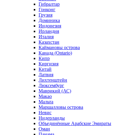
Гибралтар
Гонконг
Грузия
Доминика
Индонезия
Ирландия
Италия
Казахстан
Каймановы острова
Канада (Ontario)
Кипр
Киргизия
Китай
Латвия
Лихтенштейн
Люксембург
Маврикий (АС)
Макао
Мальта
Маршалловы острова
Нeвис
Нидерланды
Объединённые Арабские Эмираты
Оман
Панама