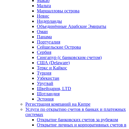
Макао
Мальта
Маршалловы острова
Нeвис
Нидерланды
Объединённые Арабские Эмираты
Оман
Панама
Португалия
Сейшельские Острова
Сербия
Сингапур (c банковским счетом)
США (Delaware)
Теркс и Кайкос
Турция
Узбекистан
Уругвай
Швейцария, LTD
Шотландия
Эстония
Регистрация компаний на Кипре
Услуги по открытию счетов в банках и платежных
системах
Открытие банковских счетов за рубежом
Открытие личных и корпоративных счетов в