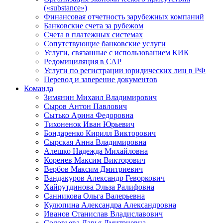
(«substance»)
Финансовая отчетность зарубежных компаний
Банковские счета за рубежом
Счета в платежных системах
Сопутствующие банковские услуги
Услуги, связанные с использованием КИК
Редомициляция в САР
Услуги по регистрации юридических лиц в РФ
Перевод и заверение документов
Команда
Зимянин Михаил Владимирович
Сыров Антон Павлович
Сытько Арина Федоровна
Тихоненок Иван Юрьевич
Бондаренко Кирилл Викторович
Сырская Анна Владимировна
Алешко Надежда Михайловна
Коренев Максим Викторович
Вербов Максим Дмитриевич
Вандакуров Александр Геворкович
Хайрутдинова Эльза Ралифовна
Санникова Ольга Валерьевна
Кулюпина Александра Александровна
Иванов Станислав Владиславович
Соловьева Дарья Дмитриевна