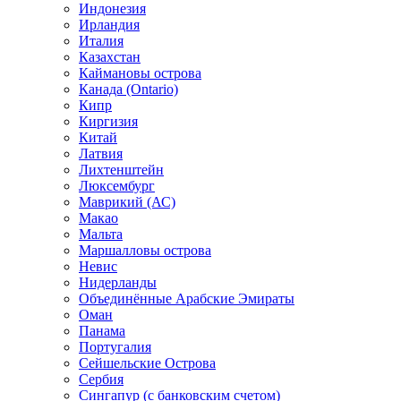
Индонезия
Ирландия
Италия
Казахстан
Каймановы острова
Канада (Ontario)
Кипр
Киргизия
Китай
Латвия
Лихтенштейн
Люксембург
Маврикий (АС)
Макао
Мальта
Маршалловы острова
Нeвис
Нидерланды
Объединённые Арабские Эмираты
Оман
Панама
Португалия
Сейшельские Острова
Сербия
Сингапур (c банковским счетом)