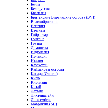
Белиз
Белоруссия
Бразилия
Британские Виргинские острова (BVI)
Великобритания
Венгрия
Вьетнам
Гибралтар
Гонконг
Грузия
Доминика
Индонезия
Ирландия
Италия
Казахстан
Каймановы острова
Канада (Ontario)
Кипр
Киргизия
Китай
Латвия
Лихтенштейн
Люксембург
Маврикий (АС)