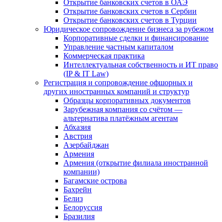
Открытие банковских счетов в ОАЭ
Открытие банковских счетов в Сербии
Открытие банковских счетов в Турции
Юридическое сопровождение бизнеса за рубежом
Корпоративные сделки и финансирование
Управление частным капиталом
Коммерческая практика
Интеллектуальная собственность и ИТ право
(IP & IT Law)
Регистрация и сопровождение офшорных и
других иностранных компаний и структур
Образцы корпоративных документов
Зарубежная компания со счётом —
альтернатива платёжным агентам
Абхазия
Австрия
Азербайджан
Армения
Армения (открытие филиала иностранной
компании)
Багамские острова
Бахрейн
Белиз
Белоруссия
Бразилия