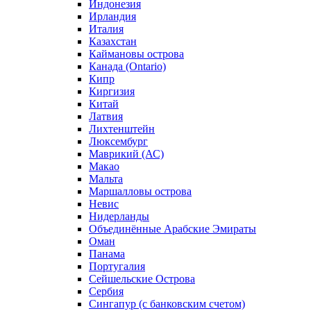
Индонезия
Ирландия
Италия
Казахстан
Каймановы острова
Канада (Ontario)
Кипр
Киргизия
Китай
Латвия
Лихтенштейн
Люксембург
Маврикий (АС)
Макао
Мальта
Маршалловы острова
Нeвис
Нидерланды
Объединённые Арабские Эмираты
Оман
Панама
Португалия
Сейшельские Острова
Сербия
Сингапур (c банковским счетом)