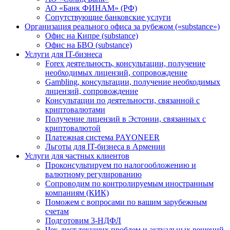
АО «Банк ФИНАМ» (РФ)
Сопутствующие банковские услуги
Организация реального офиса за рубежом («substance»)
Офис на Кипре (substance)
Офис на БВО (substance)
Услуги для IT-бизнеса
Forex деятельность, консультации, получение
необходимых лицензий, сопровождение
Gambling, консультации, получение необходимых
лицензий, сопровождение
Консультации по деятельности, связанной с
криптовалютами
Получение лицензий в Эстонии, связанных с
криптовалютой
Платежная система PAYONEER
Льготы для IT-бизнеса в Армении
Услуги для частных клиентов
Проконсультируем по налогообложению и
валютному регулированию
Сопроводим по контролируемым иностранным
компаниям (КИК)
Поможем с вопросами по вашим зарубежным
счетам
Подготовим 3-НДФЛ
Чек-лист текущих проблем и актуальных решений