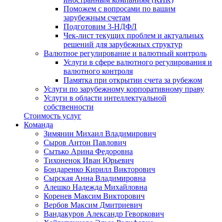
Поможем с вопросами по вашим
зарубежным счетам
Подготовим 3-НДФЛ
Чек-лист текущих проблем и актуальных
решений для зарубежных структур
Валютное регулирование и валютный контроль
Услуги в сфере валютного регулирования и
валютного контроля
Памятка при открытии счета за рубежом
Услуги по зарубежному корпоративному праву
Услуги в области интеллектуальной
собственности
Стоимость услуг
Команда
Зимянин Михаил Владимирович
Сыров Антон Павлович
Сытько Арина Федоровна
Тихоненок Иван Юрьевич
Бондаренко Кирилл Викторович
Сырская Анна Владимировна
Алешко Надежда Михайловна
Коренев Максим Викторович
Вербов Максим Дмитриевич
Вандакуров Александр Геворкович