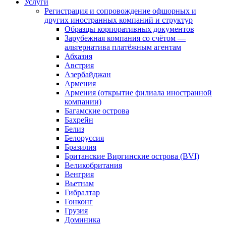
Услуги
Регистрация и сопровождение офшорных и
других иностранных компаний и структур
Образцы корпоративных документов
Зарубежная компания со счётом —
альтернатива платёжным агентам
Абхазия
Австрия
Азербайджан
Армения
Армения (открытие филиала иностранной
компании)
Багамские острова
Бахрейн
Белиз
Белоруссия
Бразилия
Британские Виргинские острова (BVI)
Великобритания
Венгрия
Вьетнам
Гибралтар
Гонконг
Грузия
Доминика