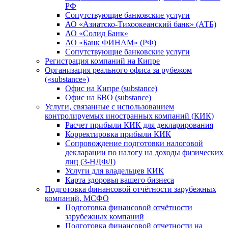
РФ
Сопутствующие банковские услуги
АО «Азиатско-Тихоокеанский банк» (АТБ)
АО «Солид Банк»
АО «Банк ФИНАМ» (РФ)
Сопутствующие банковские услуги
Регистрация компаний на Кипре
Организация реального офиса за рубежом
(«substance»)
Офис на Кипре (substance)
Офис на БВО (substance)
Услуги, связанные с использованием
контролируемых иностранных компаний (КИК)
Расчет прибыли КИК для декларирования
Корректировка прибыли КИК
Сопровождение подготовки налоговой
декларации по налогу на доходы физических
лиц (3-НДФЛ)
Услуги для владельцев КИК
Карта здоровья вашего бизнеса
Подготовка финансовой отчётности зарубежных
компаний, МСФО
Подготовка финансовой отчётности
зарубежных компаний
Подготовка финансовой отчетности на