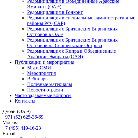
Редомициляция в Объединенные Арабские
Эмираты (ОАЭ)
Редомициляция в Гонконг
Редомициляция в специальные административные
районы РФ (САР)
Редомициляция с Британских Виргинских
Островов в ОАЭ
Редомициляция с Британских Виргинских
Островов на Сейшельские Острова
Редомициляция с Кипра в Объединенные
Арабские Эмираты (ОАЭ)
Публикации и мероприятия
Мы в СМИ
Мероприятия
Вебинары
Полезные материалы
Новости отрасли
Часто задаваемые вопросы
Контакты
Дубай (ОАЭ)
+971 (52) 625-36-69
Москва
+7 (495) 419-16-23
E-mail