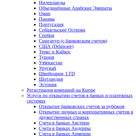
Нидерланды
Объединённые Арабские Эмираты
Оман
Панама
Португалия
Сейшельские Острова
Сербия
Сингапур (c банковским счетом)
США (Delaware)
Теркс и Кайкос
Турция
Узбекистан
Уругвай
Швейцария, LTD
Шотландия
Эстония
Регистрация компаний на Кипре
Услуги по открытию счетов в банках и платежных
системах
Открытие банковских счетов за рубежом
Открытие личных и корпоративных счетов в
дружественных странах
Счета в банках Австрии
Счета в банках Андорры
Счета в банках Армении