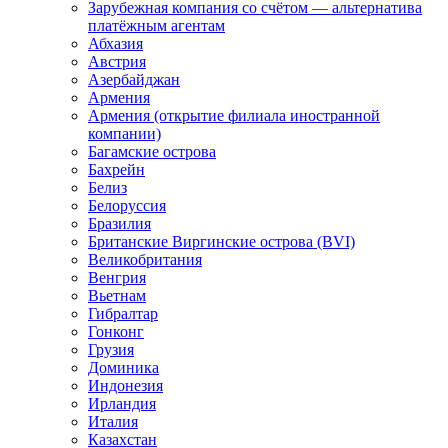
Зарубежная компания со счётом — альтернатива
платёжным агентам
Абхазия
Австрия
Азербайджан
Армения
Армения (открытие филиала иностранной
компании)
Багамские острова
Бахрейн
Белиз
Белоруссия
Бразилия
Британские Виргинские острова (BVI)
Великобритания
Венгрия
Вьетнам
Гибралтар
Гонконг
Грузия
Доминика
Индонезия
Ирландия
Италия
Казахстан