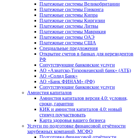
Платежные системы Великобритании
Платежные системы Гонконга
Платежные системы Кипра
Платежные системы Киргизии
Платежные системы Литвы
Платежные системы Маврикия
Платежные системы ОАЭ
Платежные системы США
Специальные предложения
Открытие счетов в банках для нерезидентов
РФ
Сопутствующие банковские услуги
АО «Азиатско-Тихоокеанский банк» (АТБ)
АО «Солид Банк»
АО «Банк ФИНАМ» (РФ)
Сопутствующие банковские услуги
Амнистия капиталов
Амнистия капиталов версия 4.0: условия,
сроки, гарантии
КИК и амнистия капиталов 4.0: новый
стимул поучаствовать
Карта здоровья вашего бизнеса
Услуги по подготовке финансовой отчётности
зарубежных компаний, МСФО
Подготовка финансовой отчётности