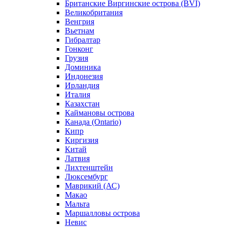
Британские Виргинские острова (BVI)
Великобритания
Венгрия
Вьетнам
Гибралтар
Гонконг
Грузия
Доминика
Индонезия
Ирландия
Италия
Казахстан
Каймановы острова
Канада (Ontario)
Кипр
Киргизия
Китай
Латвия
Лихтенштейн
Люксембург
Маврикий (АС)
Макао
Мальта
Маршалловы острова
Нeвис