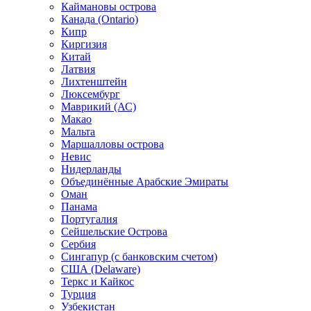
Каймановы острова
Канада (Ontario)
Кипр
Киргизия
Китай
Латвия
Лихтенштейн
Люксембург
Маврикий (АС)
Макао
Мальта
Маршалловы острова
Нeвис
Нидерланды
Объединённые Арабские Эмираты
Оман
Панама
Португалия
Сейшельские Острова
Сербия
Сингапур (c банковским счетом)
США (Delaware)
Теркс и Кайкос
Турция
Узбекистан