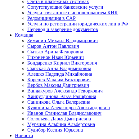
Счета в платежных системах
Сопутствующие банковские услуги
Услуги, связанные с использованием КИК
Редомициляция в САР
Услуги по регистрации юридических лиц в РФ
Перевод и заверение документов
Команда
Зимянин Михаил Владимирович
Сыров Антон Павлович
Сытько Арина Федоровна
Тихоненок Иван Юрьевич
Бондаренко Кирилл Викторович
Сырская Анна Владимировна
Алешко Надежда Михайловна
Коренев Максим Викторович
Вербов Максим Дмитриевич
Вандакуров Александр Геворкович
Хайрутдинова Эльза Ралифовна
Санникова Ольга Валерьевна
Кулюпина Александра Александровна
Иванов Станислав Владиславович
Соловьева Дарья Дмитриевна
Мурзина Альбина Альбертовна
Судибор Ксения Юрьевна
Новости