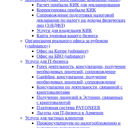
Расчет прибыли КИК для декларирования
Корректировка прибыли КИК
Сопровождение подготовки налоговой
декларации по налогу на доходы физических
лиц (3-НДФЛ)
Услуги для владельцев КИК
Карта здоровья вашего бизнеса
Организация реального офиса за рубежом
(«substance»)
Офис на Кипре (substance)
Офис на БВО (substance)
Услуги для IT-бизнеса
Forex деятельность, консультации, получение
необходимых лицензий, сопровождение
Gambling, консультации, получение
необходимых лицензий, сопровождение
Консультации по деятельности, связанной с
криптовалютами
Получение лицензий в Эстонии, связанных
с криптовалютой
Платежная система PAYONEER
Льготы для IT-бизнеса в Армении
Услуги для частных клиентов
Проконсультируем по налогообложению и