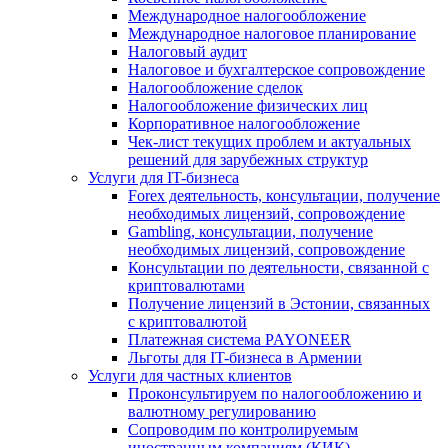
Международное налогообложение
Международное налоговое планирование
Налоговый аудит
Налоговое и бухгалтерское сопровождение
Налогообложение сделок
Налогообложение физических лиц
Корпоративное налогообложение
Чек-лист текущих проблем и актуальных
решений для зарубежных структур
Услуги для IT-бизнеса
Forex деятельность, консультации, получение
необходимых лицензий, сопровождение
Gambling, консультации, получение
необходимых лицензий, сопровождение
Консультации по деятельности, связанной с
криптовалютами
Получение лицензий в Эстонии, связанных
с криптовалютой
Платежная система PAYONEER
Льготы для IT-бизнеса в Армении
Услуги для частных клиентов
Проконсультируем по налогообложению и
валютному регулированию
Сопроводим по контролируемым
иностранным компаниям (КИК)