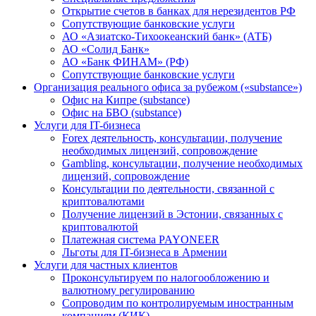
Открытие счетов в банках для нерезидентов РФ
Сопутствующие банковские услуги
АО «Азиатско-Тихоокеанский банк» (АТБ)
АО «Солид Банк»
АО «Банк ФИНАМ» (РФ)
Сопутствующие банковские услуги
Организация реального офиса за рубежом («substance»)
Офис на Кипре (substance)
Офис на БВО (substance)
Услуги для IT-бизнеса
Forex деятельность, консультации, получение
необходимых лицензий, сопровождение
Gambling, консультации, получение необходимых
лицензий, сопровождение
Консультации по деятельности, связанной с
криптовалютами
Получение лицензий в Эстонии, связанных с
криптовалютой
Платежная система PAYONEER
Льготы для IT-бизнеса в Армении
Услуги для частных клиентов
Проконсультируем по налогообложению и
валютному регулированию
Сопроводим по контролируемым иностранным
компаниям (КИК)