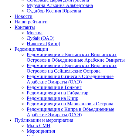
Мурзина Альбина Альбертовна
Судибор Ксения Юрьевна
Новости
Наши рейтинги
Контакты
Москва
Дубай (ОАЭ)
Никосия (Кипр)
Редомициляции
Редомициляции с Британских Виргинских
Островов в Объединенные Арабские Эмираты
Редомициляции с Британских Виргинских
Островов на Сейшельские Острова
Редомициляция бизнеса в Объединенные
Арабские Эмираты (ОАЭ)
Редомициляция в Гонконг
Редомициляция на Гибралтар
Редомициляция на Кипр
Редомициляция на Маршалловы Острова
Редомициляция с Кипра в Объединенные
Арабские Эмираты (ОАЭ)
Публикации и мероприятия
Мы в СМИ
Мероприятия