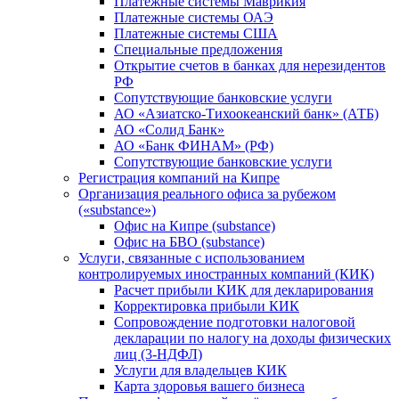
Платежные системы Маврикия
Платежные системы ОАЭ
Платежные системы США
Специальные предложения
Открытие счетов в банках для нерезидентов
РФ
Сопутствующие банковские услуги
АО «Азиатско-Тихоокеанский банк» (АТБ)
АО «Солид Банк»
АО «Банк ФИНАМ» (РФ)
Сопутствующие банковские услуги
Регистрация компаний на Кипре
Организация реального офиса за рубежом
(«substance»)
Офис на Кипре (substance)
Офис на БВО (substance)
Услуги, связанные с использованием
контролируемых иностранных компаний (КИК)
Расчет прибыли КИК для декларирования
Корректировка прибыли КИК
Сопровождение подготовки налоговой
декларации по налогу на доходы физических
лиц (3-НДФЛ)
Услуги для владельцев КИК
Карта здоровья вашего бизнеса