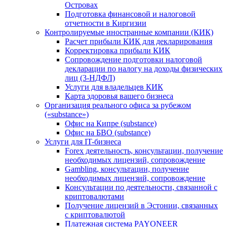
Островах
Подготовка финансовой и налоговой
отчетности в Киргизии
Контролируемые иностранные компании (КИК)
Расчет прибыли КИК для декларирования
Корректировка прибыли КИК
Сопровождение подготовки налоговой
декларации по налогу на доходы физических
лиц (3-НДФЛ)
Услуги для владельцев КИК
Карта здоровья вашего бизнеса
Организация реального офиса за рубежом
(«substance»)
Офис на Кипре (substance)
Офис на БВО (substance)
Услуги для IT-бизнеса
Forex деятельность, консультации, получение
необходимых лицензий, сопровождение
Gambling, консультации, получение
необходимых лицензий, сопровождение
Консультации по деятельности, связанной с
криптовалютами
Получение лицензий в Эстонии, связанных
с криптовалютой
Платежная система PAYONEER