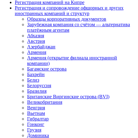
Регистрация компаний на Кипре
Регистрация и сопровождение офшорных и других
иностранных компаний и структур
Образцы корпоративных документов
Зарубежная компания со счётом — альтернатива
платёжным агентам
Абхазия
Австрия
Азербайджан
Армения
Армения (открытие филиала иностранной
компании)
Багамские острова
Бахрейн
Белиз
Белоруссия
Бразилия
Британские Виргинские острова (BVI)
Великобритания
Венгрия
Вьетнам
Гибралтар
Гонконг
Грузия
Доминика