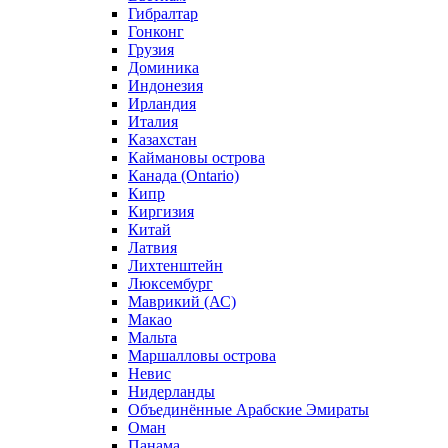
Гибралтар
Гонконг
Грузия
Доминика
Индонезия
Ирландия
Италия
Казахстан
Каймановы острова
Канада (Ontario)
Кипр
Киргизия
Китай
Латвия
Лихтенштейн
Люксембург
Маврикий (АС)
Макао
Мальта
Маршалловы острова
Нeвис
Нидерланды
Объединённые Арабские Эмираты
Оман
Панама