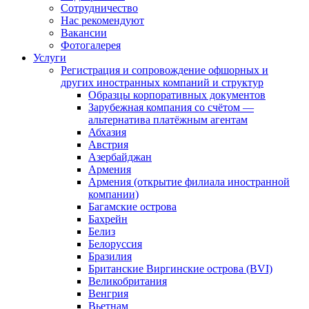
Сотрудничество
Нас рекомендуют
Вакансии
Фотогалерея
Услуги
Регистрация и сопровождение офшорных и
других иностранных компаний и структур
Образцы корпоративных документов
Зарубежная компания со счётом —
альтернатива платёжным агентам
Абхазия
Австрия
Азербайджан
Армения
Армения (открытие филиала иностранной
компании)
Багамские острова
Бахрейн
Белиз
Белоруссия
Бразилия
Британские Виргинские острова (BVI)
Великобритания
Венгрия
Вьетнам