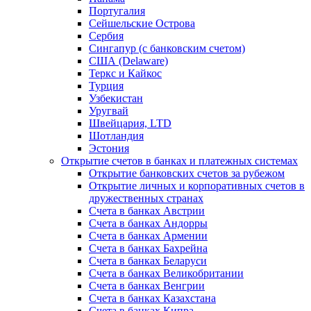
Португалия
Сейшельские Острова
Сербия
Сингапур (c банковским счетом)
США (Delaware)
Теркс и Кайкос
Турция
Узбекистан
Уругвай
Швейцария, LTD
Шотландия
Эстония
Открытие счетов в банках и платежных системах
Открытие банковских счетов за рубежом
Открытие личных и корпоративных счетов в
дружественных странах
Счета в банках Австрии
Счета в банках Андорры
Счета в банках Армении
Счета в банках Бахрейна
Счета в банках Беларуси
Счета в банках Великобритании
Счета в банках Венгрии
Счета в банках Казахстана
Счета в банках Кипра