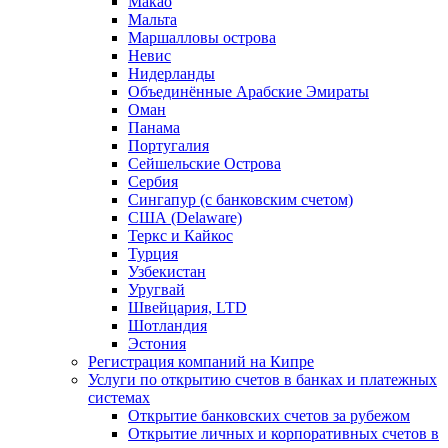
Макао
Мальта
Маршалловы острова
Нeвис
Нидерланды
Объединённые Арабские Эмираты
Оман
Панама
Португалия
Сейшельские Острова
Сербия
Сингапур (c банковским счетом)
США (Delaware)
Теркс и Кайкос
Турция
Узбекистан
Уругвай
Швейцария, LTD
Шотландия
Эстония
Регистрация компаний на Кипре
Услуги по открытию счетов в банках и платежных
системах
Открытие банковских счетов за рубежом
Открытие личных и корпоративных счетов в