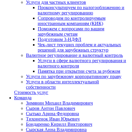
Услуги для частных клиентов
Проконсультируем по налогообложению и
валютному регулированию
Сопроводим по контролируемым
иностранным компаниям (КИК)
Поможем с вопросами по вашим
зарубежным счетам
Подготовим 3-НДФЛ
Чек-лист текущих проблем и актуальных
решений для зарубежных структур
Валютное регулирование и валютный контроль
Услуги в сфере валютного регулирования и
валютного контроля
Памятка при открытии счета за рубежом
Услуги по зарубежному корпоративному праву
Услуги в области интеллектуальной
собственности
Стоимость услуг
Команда
Зимянин Михаил Владимирович
Сыров Антон Павлович
Сытько Арина Федоровна
Тихоненок Иван Юрьевич
Бондаренко Кирилл Викторович
Сырская Анна Владимировна