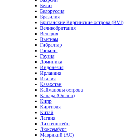
Белиз
Белоруссия
Бразилия
Британские Виргинские острова (BVI)
Великобритания
Венгрия
Вьетнам
Гибралтар
Гонконг
Грузия
Доминика
Индонезия
Ирландия
Италия
Казахстан
Каймановы острова
Канада (Ontario)
Кипр
Киргизия
Китай
Латвия
Лихтенштейн
Люксембург
Маврикий (АС)