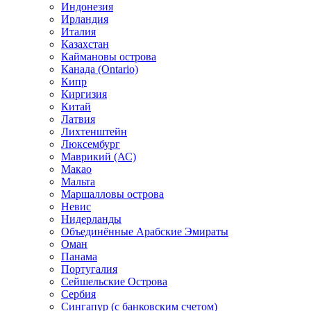
Индонезия
Ирландия
Италия
Казахстан
Каймановы острова
Канада (Ontario)
Кипр
Киргизия
Китай
Латвия
Лихтенштейн
Люксембург
Маврикий (АС)
Макао
Мальта
Маршалловы острова
Нeвис
Нидерланды
Объединённые Арабские Эмираты
Оман
Панама
Португалия
Сейшельские Острова
Сербия
Сингапур (c банковским счетом)