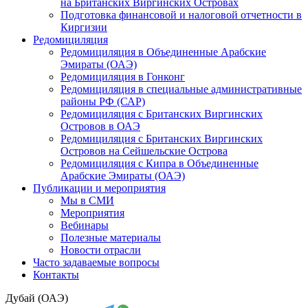
на Британских Виргинских Островах
Подготовка финансовой и налоговой отчетности в
Киргизии
Редомициляция
Редомициляция в Объединенные Арабские
Эмираты (ОАЭ)
Редомициляция в Гонконг
Редомициляция в специальные административные
районы РФ (САР)
Редомициляция с Британских Виргинских
Островов в ОАЭ
Редомициляция с Британских Виргинских
Островов на Сейшельские Острова
Редомициляция с Кипра в Объединенные
Арабские Эмираты (ОАЭ)
Публикации и мероприятия
Мы в СМИ
Мероприятия
Вебинары
Полезные материалы
Новости отрасли
Часто задаваемые вопросы
Контакты
Дубай (ОАЭ)