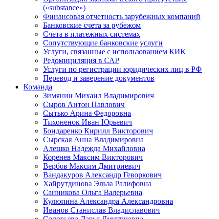
(«substance»)
Финансовая отчетность зарубежных компаний
Банковские счета за рубежом
Счета в платежных системах
Сопутствующие банковские услуги
Услуги, связанные с использованием КИК
Редомициляция в САР
Услуги по регистрации юридических лиц в РФ
Перевод и заверение документов
Команда
Зимянин Михаил Владимирович
Сыров Антон Павлович
Сытько Арина Федоровна
Тихоненок Иван Юрьевич
Бондаренко Кирилл Викторович
Сырская Анна Владимировна
Алешко Надежда Михайловна
Коренев Максим Викторович
Вербов Максим Дмитриевич
Вандакуров Александр Геворкович
Хайрутдинова Эльза Ралифовна
Санникова Ольга Валерьевна
Кулюпина Александра Александровна
Иванов Станислав Владиславович
Соловьева Дарья Дмитриевна