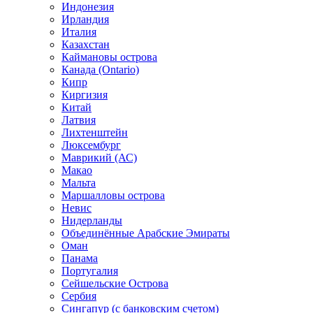
Индонезия
Ирландия
Италия
Казахстан
Каймановы острова
Канада (Ontario)
Кипр
Киргизия
Китай
Латвия
Лихтенштейн
Люксембург
Маврикий (АС)
Макао
Мальта
Маршалловы острова
Нeвис
Нидерланды
Объединённые Арабские Эмираты
Оман
Панама
Португалия
Сейшельские Острова
Сербия
Сингапур (c банковским счетом)