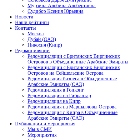
Мурзина Альбина Альбертовна
Судибор Ксения Юрьевна
Новости
Наши рейтинги
Контакты
Москва
Дубай (ОАЭ)
Никосия (Кипр)
Редомициляции
Редомициляции с Британских Виргинских
Островов в Объединенные Арабские Эмираты
Редомициляции с Британских Виргинских
Островов на Сейшельские Острова
Редомициляция бизнеса в Объединенные
Арабские Эмираты (ОАЭ)
Редомициляция в Гонконг
Редомициляция на Гибралтар
Редомициляция на Кипр
Редомициляция на Маршалловы Острова
Редомициляция с Кипра в Объединенные
Арабские Эмираты (ОАЭ)
Публикации и мероприятия
Мы в СМИ
Мероприятия