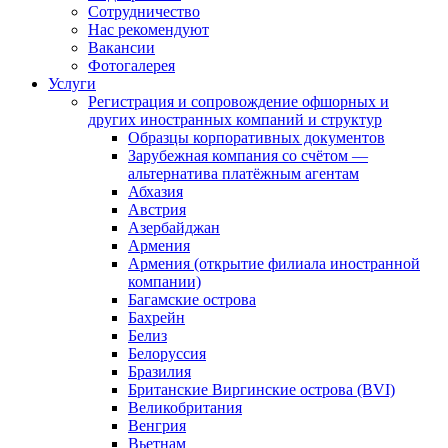
Сотрудничество
Нас рекомендуют
Вакансии
Фотогалерея
Услуги
Регистрация и сопровождение офшорных и
других иностранных компаний и структур
Образцы корпоративных документов
Зарубежная компания со счётом —
альтернатива платёжным агентам
Абхазия
Австрия
Азербайджан
Армения
Армения (открытие филиала иностранной
компании)
Багамские острова
Бахрейн
Белиз
Белоруссия
Бразилия
Британские Виргинские острова (BVI)
Великобритания
Венгрия
Вьетнам