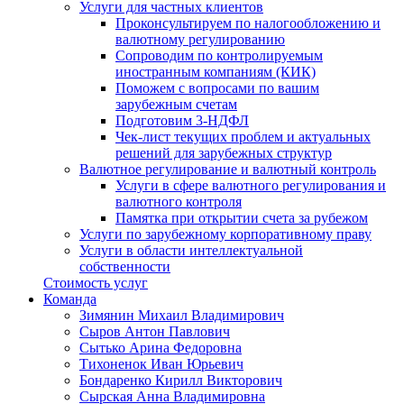
Услуги для частных клиентов
Проконсультируем по налогообложению и
валютному регулированию
Сопроводим по контролируемым
иностранным компаниям (КИК)
Поможем с вопросами по вашим
зарубежным счетам
Подготовим 3-НДФЛ
Чек-лист текущих проблем и актуальных
решений для зарубежных структур
Валютное регулирование и валютный контроль
Услуги в сфере валютного регулирования и
валютного контроля
Памятка при открытии счета за рубежом
Услуги по зарубежному корпоративному праву
Услуги в области интеллектуальной
собственности
Стоимость услуг
Команда
Зимянин Михаил Владимирович
Сыров Антон Павлович
Сытько Арина Федоровна
Тихоненок Иван Юрьевич
Бондаренко Кирилл Викторович
Сырская Анна Владимировна