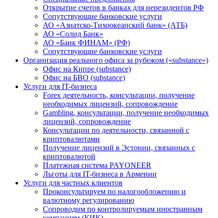
Открытие счетов в банках для нерезидентов РФ
Сопутствующие банковские услуги
АО «Азиатско-Тихоокеанский банк» (АТБ)
АО «Солид Банк»
АО «Банк ФИНАМ» (РФ)
Сопутствующие банковские услуги
Организация реального офиса за рубежом («substance»)
Офис на Кипре (substance)
Офис на БВО (substance)
Услуги для IT-бизнеса
Forex деятельность, консультации, получение
необходимых лицензий, сопровождение
Gambling, консультации, получение необходимых
лицензий, сопровождение
Консультации по деятельности, связанной с
криптовалютами
Получение лицензий в Эстонии, связанных с
криптовалютой
Платежная система PAYONEER
Льготы для IT-бизнеса в Армении
Услуги для частных клиентов
Проконсультируем по налогообложению и
валютному регулированию
Сопроводим по контролируемым иностранным
компаниям (КИК)