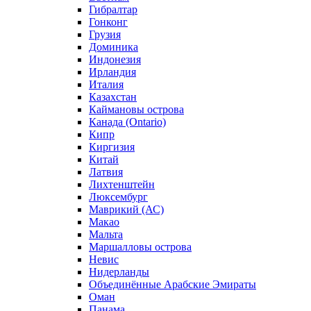
Гибралтар
Гонконг
Грузия
Доминика
Индонезия
Ирландия
Италия
Казахстан
Каймановы острова
Канада (Ontario)
Кипр
Киргизия
Китай
Латвия
Лихтенштейн
Люксембург
Маврикий (АС)
Макао
Мальта
Маршалловы острова
Нeвис
Нидерланды
Объединённые Арабские Эмираты
Оман
Панама