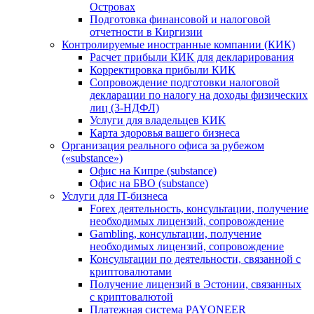
Островах
Подготовка финансовой и налоговой
отчетности в Киргизии
Контролируемые иностранные компании (КИК)
Расчет прибыли КИК для декларирования
Корректировка прибыли КИК
Сопровождение подготовки налоговой
декларации по налогу на доходы физических
лиц (3-НДФЛ)
Услуги для владельцев КИК
Карта здоровья вашего бизнеса
Организация реального офиса за рубежом
(«substance»)
Офис на Кипре (substance)
Офис на БВО (substance)
Услуги для IT-бизнеса
Forex деятельность, консультации, получение
необходимых лицензий, сопровождение
Gambling, консультации, получение
необходимых лицензий, сопровождение
Консультации по деятельности, связанной с
криптовалютами
Получение лицензий в Эстонии, связанных
с криптовалютой
Платежная система PAYONEER