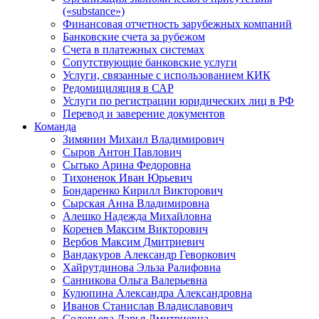
(«substance»)
Финансовая отчетность зарубежных компаний
Банковские счета за рубежом
Счета в платежных системах
Сопутствующие банковские услуги
Услуги, связанные с использованием КИК
Редомициляция в САР
Услуги по регистрации юридических лиц в РФ
Перевод и заверение документов
Команда
Зимянин Михаил Владимирович
Сыров Антон Павлович
Сытько Арина Федоровна
Тихоненок Иван Юрьевич
Бондаренко Кирилл Викторович
Сырская Анна Владимировна
Алешко Надежда Михайловна
Коренев Максим Викторович
Вербов Максим Дмитриевич
Вандакуров Александр Геворкович
Хайрутдинова Эльза Ралифовна
Санникова Ольга Валерьевна
Кулюпина Александра Александровна
Иванов Станислав Владиславович
Соловьева Дарья Дмитриевна