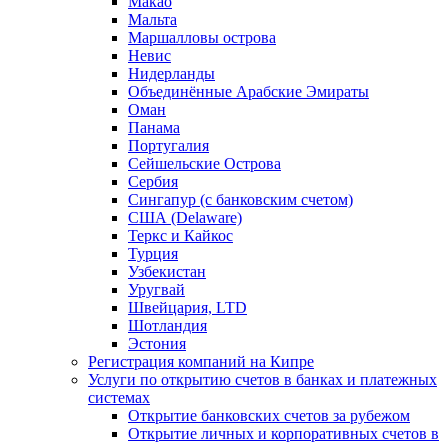
Макао
Мальта
Маршалловы острова
Нeвис
Нидерланды
Объединённые Арабские Эмираты
Оман
Панама
Португалия
Сейшельские Острова
Сербия
Сингапур (c банковским счетом)
США (Delaware)
Теркс и Кайкос
Турция
Узбекистан
Уругвай
Швейцария, LTD
Шотландия
Эстония
Регистрация компаний на Кипре
Услуги по открытию счетов в банках и платежных
системах
Открытие банковских счетов за рубежом
Открытие личных и корпоративных счетов в