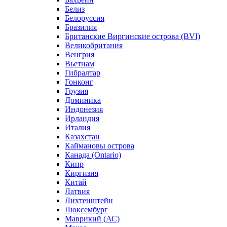
Белиз
Белоруссия
Бразилия
Британские Виргинские острова (BVI)
Великобритания
Венгрия
Вьетнам
Гибралтар
Гонконг
Грузия
Доминика
Индонезия
Ирландия
Италия
Казахстан
Каймановы острова
Канада (Ontario)
Кипр
Киргизия
Китай
Латвия
Лихтенштейн
Люксембург
Маврикий (АС)