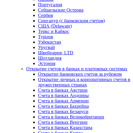
Португалия
Сейшельские Острова
Сербия
Сингапур (c банковским счетом)
США (Delaware)
Теркс и Кайкос
Турция
Узбекистан
Уругвай
Швейцария, LTD
Шотландия
Эстония
Открытие счетов в банках и платежных системах
Открытие банковских счетов за рубежом
Открытие личных и корпоративных счетов в
дружественных странах
Счета в банках Австрии
Счета в банках Андорры
Счета в банках Армении
Счета в банках Бахрейна
Счета в банках Беларуси
Счета в банках Великобритании
Счета в банках Венгрии
Счета в банках Казахстана
Счета в банках Кипра