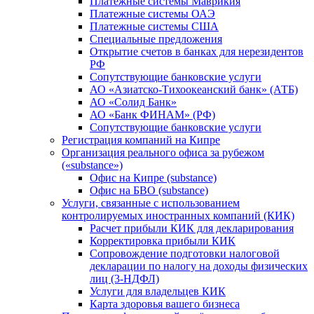
Платежные системы Маврикия
Платежные системы ОАЭ
Платежные системы США
Специальные предложения
Открытие счетов в банках для нерезидентов
РФ
Сопутствующие банковские услуги
АО «Азиатско-Тихоокеанский банк» (АТБ)
АО «Солид Банк»
АО «Банк ФИНАМ» (РФ)
Сопутствующие банковские услуги
Регистрация компаний на Кипре
Организация реального офиса за рубежом
(«substance»)
Офис на Кипре (substance)
Офис на БВО (substance)
Услуги, связанные с использованием
контролируемых иностранных компаний (КИК)
Расчет прибыли КИК для декларирования
Корректировка прибыли КИК
Сопровождение подготовки налоговой
декларации по налогу на доходы физических
лиц (3-НДФЛ)
Услуги для владельцев КИК
Карта здоровья вашего бизнеса