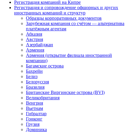
Регистрация компаний на Кипре
Регистрация и сопровождение офшорных и других
иностранных компаний и структур
Образцы корпоративных документов
Зарубежная компания со счётом — альтернатива
платёжным агентам
Абхазия
Австрия
Азербайджан
Армения
Армения (открытие филиала иностранной
компании)
Багамские острова
Бахрейн
Белиз
Белоруссия
Бразилия
Британские Виргинские острова (BVI)
Великобритания
Венгрия
Вьетнам
Гибралтар
Гонконг
Грузия
Доминика