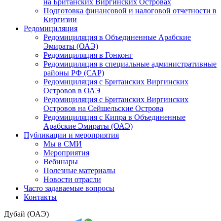
на Британских Виргинских Островах
Подготовка финансовой и налоговой отчетности в
Киргизии
Редомициляция
Редомициляция в Объединенные Арабские
Эмираты (ОАЭ)
Редомициляция в Гонконг
Редомициляция в специальные административные
районы РФ (САР)
Редомициляция с Британских Виргинских
Островов в ОАЭ
Редомициляция с Британских Виргинских
Островов на Сейшельские Острова
Редомициляция с Кипра в Объединенные
Арабские Эмираты (ОАЭ)
Публикации и мероприятия
Мы в СМИ
Мероприятия
Вебинары
Полезные материалы
Новости отрасли
Часто задаваемые вопросы
Контакты
Дубай (ОАЭ)