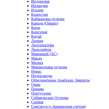
Индонезия
Ирландия
Италия
Казахстан
Каймановы острова
Канада (Ontario)
Кипр
Киргизия
Китай
Латвия
Лихтенштейн
Люксембург
Маврикий (АС)
Макао
Мальта
Маршалловы острова
Нeвис
Нидерланды
Объединённые Арабские Эмираты
Оман
Панама
Португалия
Сейшельские Острова
Сербия
Сингапур (c банковским счетом)