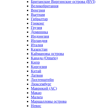
Британские Виргинские острова (BVI)
Великобритания
Венгрия
Вьетнам
Гибралтар
Гонконг
Грузия
Доминика
Индонезия
Ирландия
Италия
Казахстан
Каймановы острова
Канада (Ontario)
Кипр
Киргизия
Китай
Латвия
Лихтенштейн
Люксембург
Маврикий (АС)
Макао
Мальта
Маршалловы острова
Нeвис