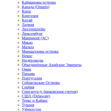
Каймановы острова
Канада (Ontario)
Кипр
Киргизия
Китай
Латвия
Лихтенштейн
Люксембург
Маврикий (АС)
Макао
Мальта
Маршалловы острова
Нeвис
Нидерланды
Объединённые Арабские Эмираты
Оман
Панама
Португалия
Сейшельские Острова
Сербия
Сингапур (c банковским счетом)
США (Delaware)
Теркс и Кайкос
Турция
Узбекистан