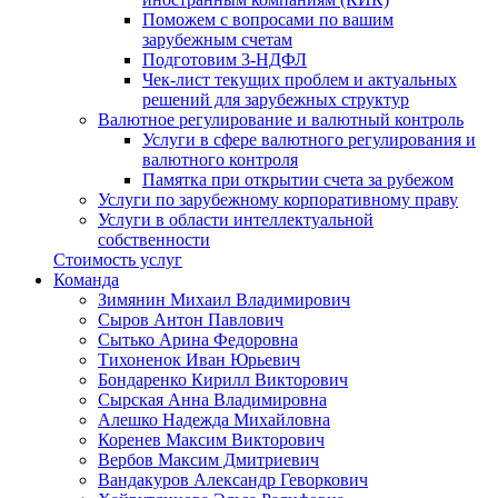
Поможем с вопросами по вашим
зарубежным счетам
Подготовим 3-НДФЛ
Чек-лист текущих проблем и актуальных
решений для зарубежных структур
Валютное регулирование и валютный контроль
Услуги в сфере валютного регулирования и
валютного контроля
Памятка при открытии счета за рубежом
Услуги по зарубежному корпоративному праву
Услуги в области интеллектуальной
собственности
Стоимость услуг
Команда
Зимянин Михаил Владимирович
Сыров Антон Павлович
Сытько Арина Федоровна
Тихоненок Иван Юрьевич
Бондаренко Кирилл Викторович
Сырская Анна Владимировна
Алешко Надежда Михайловна
Коренев Максим Викторович
Вербов Максим Дмитриевич
Вандакуров Александр Геворкович