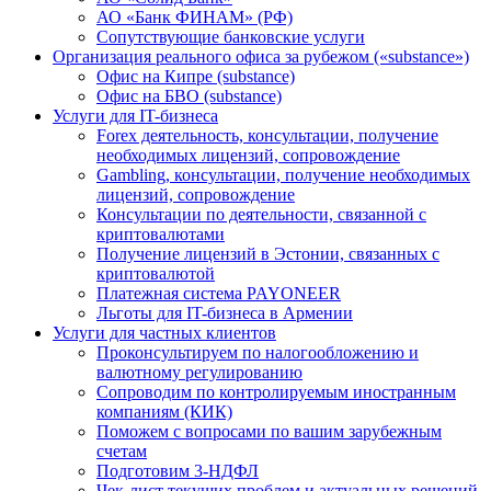
АО «Банк ФИНАМ» (РФ)
Сопутствующие банковские услуги
Организация реального офиса за рубежом («substance»)
Офис на Кипре (substance)
Офис на БВО (substance)
Услуги для IT-бизнеса
Forex деятельность, консультации, получение
необходимых лицензий, сопровождение
Gambling, консультации, получение необходимых
лицензий, сопровождение
Консультации по деятельности, связанной с
криптовалютами
Получение лицензий в Эстонии, связанных с
криптовалютой
Платежная система PAYONEER
Льготы для IT-бизнеса в Армении
Услуги для частных клиентов
Проконсультируем по налогообложению и
валютному регулированию
Сопроводим по контролируемым иностранным
компаниям (КИК)
Поможем с вопросами по вашим зарубежным
счетам
Подготовим 3-НДФЛ
Чек-лист текущих проблем и актуальных решений