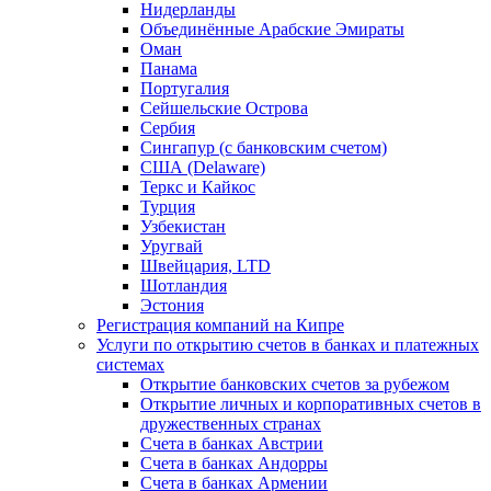
Нидерланды
Объединённые Арабские Эмираты
Оман
Панама
Португалия
Сейшельские Острова
Сербия
Сингапур (c банковским счетом)
США (Delaware)
Теркс и Кайкос
Турция
Узбекистан
Уругвай
Швейцария, LTD
Шотландия
Эстония
Регистрация компаний на Кипре
Услуги по открытию счетов в банках и платежных
системах
Открытие банковских счетов за рубежом
Открытие личных и корпоративных счетов в
дружественных странах
Счета в банках Австрии
Счета в банках Андорры
Счета в банках Армении