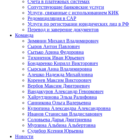
Счета в платежных системах
Сопутствующие банковские услуги
Услуги, связанные с использованием КИК
Редомициляция в САР
Услуги по регистрации юридических лиц в РФ
Перевод и заверение документов
Команда
Зимянин Михаил Владимирович
Сыров Антон Павлович
Сытько Арина Федоровна
Тихоненок Иван Юрьевич
Бондаренко Кирилл Викторович
Сырская Анна Владимировна
Алешко Надежда Михайловна
Коренев Максим Викторович
Вербов Максим Дмитриевич
Вандакуров Александр Геворкович
Хайрутдинова Эльза Ралифовна
Санникова Ольга Валерьевна
Кулюпина Александра Александровна
Иванов Станислав Владиславович
Соловьева Дарья Дмитриевна
Мурзина Альбина Альбертовна
Судибор Ксения Юрьевна
Новости