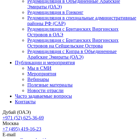
Редомициляция в Объединенные Арабские
Эмираты (ОАЭ)
Редомициляция в Гонконг
Редомициляция в специальные административные
районы РФ (САР)
Редомициляция с Британских Виргинских
Островов в ОАЭ
Редомициляция с Британских Виргинских
Островов на Сейшельские Острова
Редомициляция с Кипра в Объединенные
Арабские Эмираты (ОАЭ)
Публикации и мероприятия
Мы в СМИ
Мероприятия
Вебинары
Полезные материалы
Новости отрасли
Часто задаваемые вопросы
Контакты
Дубай (ОАЭ)
+971 (52) 625-36-69
Москва
+7 (495) 419-16-23
E-mail