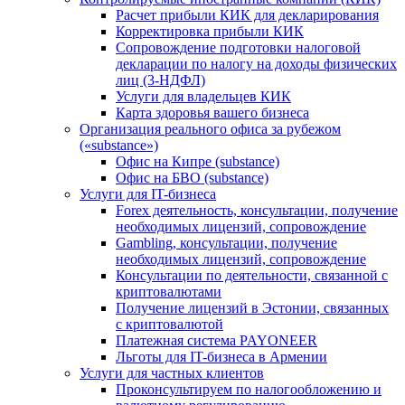
Расчет прибыли КИК для декларирования
Корректировка прибыли КИК
Сопровождение подготовки налоговой
декларации по налогу на доходы физических
лиц (3-НДФЛ)
Услуги для владельцев КИК
Карта здоровья вашего бизнеса
Организация реального офиса за рубежом
(«substance»)
Офис на Кипре (substance)
Офис на БВО (substance)
Услуги для IT-бизнеса
Forex деятельность, консультации, получение
необходимых лицензий, сопровождение
Gambling, консультации, получение
необходимых лицензий, сопровождение
Консультации по деятельности, связанной с
криптовалютами
Получение лицензий в Эстонии, связанных
с криптовалютой
Платежная система PAYONEER
Льготы для IT-бизнеса в Армении
Услуги для частных клиентов
Проконсультируем по налогообложению и