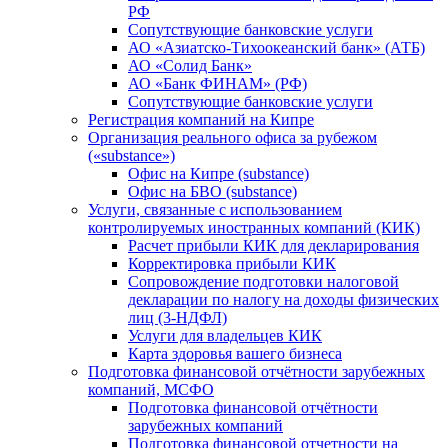
РФ
Сопутствующие банковские услуги
АО «Азиатско-Тихоокеанский банк» (АТБ)
АО «Солид Банк»
АО «Банк ФИНАМ» (РФ)
Сопутствующие банковские услуги
Регистрация компаний на Кипре
Организация реального офиса за рубежом
(«substance»)
Офис на Кипре (substance)
Офис на БВО (substance)
Услуги, связанные с использованием
контролируемых иностранных компаний (КИК)
Расчет прибыли КИК для декларирования
Корректировка прибыли КИК
Сопровождение подготовки налоговой
декларации по налогу на доходы физических
лиц (3-НДФЛ)
Услуги для владельцев КИК
Карта здоровья вашего бизнеса
Подготовка финансовой отчётности зарубежных
компаний, МСФО
Подготовка финансовой отчётности
зарубежных компаний
Подготовка финансовой отчетности на