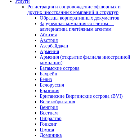
Услуги
Регистрация и сопровождение офшорных и
других иностранных компаний и структур
Образцы корпоративных документов
Зарубежная компания со счётом —
альтернатива платёжным агентам
Абхазия
Австрия
Азербайджан
Армения
Армения (открытие филиала иностранной
компании)
Багамские острова
Бахрейн
Белиз
Белоруссия
Бразилия
Британские Виргинские острова (BVI)
Великобритания
Венгрия
Вьетнам
Гибралтар
Гонконг
Грузия
Доминика