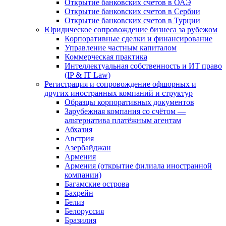
Открытие банковских счетов в ОАЭ
Открытие банковских счетов в Сербии
Открытие банковских счетов в Турции
Юридическое сопровождение бизнеса за рубежом
Корпоративные сделки и финансирование
Управление частным капиталом
Коммерческая практика
Интеллектуальная собственность и ИТ право
(IP & IT Law)
Регистрация и сопровождение офшорных и
других иностранных компаний и структур
Образцы корпоративных документов
Зарубежная компания со счётом —
альтернатива платёжным агентам
Абхазия
Австрия
Азербайджан
Армения
Армения (открытие филиала иностранной
компании)
Багамские острова
Бахрейн
Белиз
Белоруссия
Бразилия