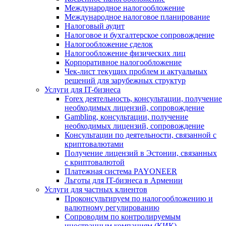
Международное налогообложение
Международное налоговое планирование
Налоговый аудит
Налоговое и бухгалтерское сопровождение
Налогообложение сделок
Налогообложение физических лиц
Корпоративное налогообложение
Чек-лист текущих проблем и актуальных
решений для зарубежных структур
Услуги для IT-бизнеса
Forex деятельность, консультации, получение
необходимых лицензий, сопровождение
Gambling, консультации, получение
необходимых лицензий, сопровождение
Консультации по деятельности, связанной с
криптовалютами
Получение лицензий в Эстонии, связанных
с криптовалютой
Платежная система PAYONEER
Льготы для IT-бизнеса в Армении
Услуги для частных клиентов
Проконсультируем по налогообложению и
валютному регулированию
Сопроводим по контролируемым
иностранным компаниям (КИК)