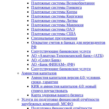
Платежные системы Великобритании
Платежные системы Гонконга
Платежные системы Кипра
Платежные системы Киргизии
Платежные системы Литвы
Платежные системы Маврикия
Платежные системы ОАЭ
Платежные системы США
Специальные предложения
Открытие счетов в банках для нерезидентов
РФ
Сопутствующие банковские услуги
АО «Азиатско-Тихоокеанский банк» (АТБ)
АО «Солид Банк»
АО «Банк ФИНАМ» (РФ)
Сопутствующие банковские услуги
Амнистия капиталов
Амнистия капиталов версия 4.0: условия,
сроки, гарантии
КИК и амнистия капиталов 4.0: новый
стимул поучаствовать
Карта здоровья вашего бизнеса
Услуги по подготовке финансовой отчётности
зарубежных компаний, МСФО
Подготовка финансовой отчётности