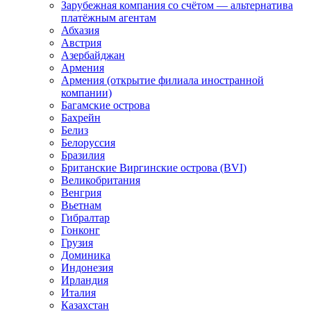
Зарубежная компания со счётом — альтернатива
платёжным агентам
Абхазия
Австрия
Азербайджан
Армения
Армения (открытие филиала иностранной
компании)
Багамские острова
Бахрейн
Белиз
Белоруссия
Бразилия
Британские Виргинские острова (BVI)
Великобритания
Венгрия
Вьетнам
Гибралтар
Гонконг
Грузия
Доминика
Индонезия
Ирландия
Италия
Казахстан