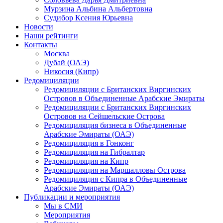
Мурзина Альбина Альбертовна
Судибор Ксения Юрьевна
Новости
Наши рейтинги
Контакты
Москва
Дубай (ОАЭ)
Никосия (Кипр)
Редомициляции
Редомициляции с Британских Виргинских
Островов в Объединенные Арабские Эмираты
Редомициляции с Британских Виргинских
Островов на Сейшельские Острова
Редомициляция бизнеса в Объединенные
Арабские Эмираты (ОАЭ)
Редомициляция в Гонконг
Редомициляция на Гибралтар
Редомициляция на Кипр
Редомициляция на Маршалловы Острова
Редомициляция с Кипра в Объединенные
Арабские Эмираты (ОАЭ)
Публикации и мероприятия
Мы в СМИ
Мероприятия