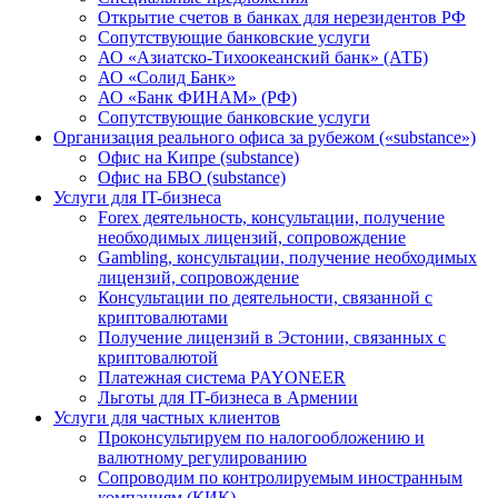
Открытие счетов в банках для нерезидентов РФ
Сопутствующие банковские услуги
АО «Азиатско-Тихоокеанский банк» (АТБ)
АО «Солид Банк»
АО «Банк ФИНАМ» (РФ)
Сопутствующие банковские услуги
Организация реального офиса за рубежом («substance»)
Офис на Кипре (substance)
Офис на БВО (substance)
Услуги для IT-бизнеса
Forex деятельность, консультации, получение
необходимых лицензий, сопровождение
Gambling, консультации, получение необходимых
лицензий, сопровождение
Консультации по деятельности, связанной с
криптовалютами
Получение лицензий в Эстонии, связанных с
криптовалютой
Платежная система PAYONEER
Льготы для IT-бизнеса в Армении
Услуги для частных клиентов
Проконсультируем по налогообложению и
валютному регулированию
Сопроводим по контролируемым иностранным
компаниям (КИК)