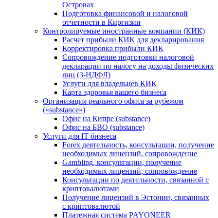
Островах
Подготовка финансовой и налоговой
отчетности в Киргизии
Контролируемые иностранные компании (КИК)
Расчет прибыли КИК для декларирования
Корректировка прибыли КИК
Сопровождение подготовки налоговой
декларации по налогу на доходы физических
лиц (3-НДФЛ)
Услуги для владельцев КИК
Карта здоровья вашего бизнеса
Организация реального офиса за рубежом
(«substance»)
Офис на Кипре (substance)
Офис на БВО (substance)
Услуги для IT-бизнеса
Forex деятельность, консультации, получение
необходимых лицензий, сопровождение
Gambling, консультации, получение
необходимых лицензий, сопровождение
Консультации по деятельности, связанной с
криптовалютами
Получение лицензий в Эстонии, связанных
с криптовалютой
Платежная система PAYONEER