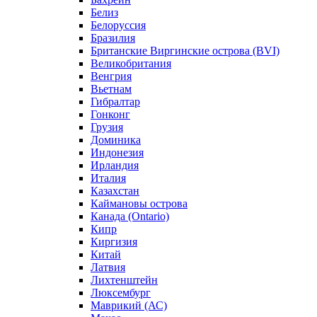
Белиз
Белоруссия
Бразилия
Британские Виргинские острова (BVI)
Великобритания
Венгрия
Вьетнам
Гибралтар
Гонконг
Грузия
Доминика
Индонезия
Ирландия
Италия
Казахстан
Каймановы острова
Канада (Ontario)
Кипр
Киргизия
Китай
Латвия
Лихтенштейн
Люксембург
Маврикий (АС)