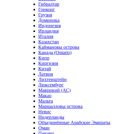
Гибралтар
Гонконг
Грузия
Доминика
Индонезия
Ирландия
Италия
Казахстан
Каймановы острова
Канада (Ontario)
Кипр
Киргизия
Китай
Латвия
Лихтенштейн
Люксембург
Маврикий (АС)
Макао
Мальта
Маршалловы острова
Нeвис
Нидерланды
Объединённые Арабские Эмираты
Оман
Панама