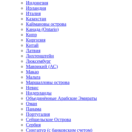
Индонезия
Ирландия
Италия
Казахстан
Каймановы острова
Канада (Ontario)
Кипр
Киргизия
Китай
Латвия
Лихтенштейн
Люксембург
Маврикий (АС)
Макао
Мальта
Маршалловы острова
Нeвис
Нидерланды
Объединённые Арабские Эмираты
Оман
Панама
Португалия
Сейшельские Острова
Сербия
Сингапур (c банковским счетом)