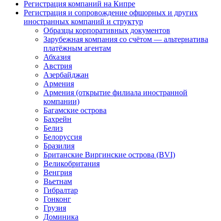
Регистрация компаний на Кипре
Регистрация и сопровождение офшорных и других
иностранных компаний и структур
Образцы корпоративных документов
Зарубежная компания со счётом — альтернатива
платёжным агентам
Абхазия
Австрия
Азербайджан
Армения
Армения (открытие филиала иностранной
компании)
Багамские острова
Бахрейн
Белиз
Белоруссия
Бразилия
Британские Виргинские острова (BVI)
Великобритания
Венгрия
Вьетнам
Гибралтар
Гонконг
Грузия
Доминика