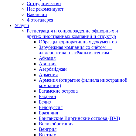
Сотрудничество
Нас рекомендуют
Вакансии
Фотогалерея
Услуги
Регистрация и сопровождение офшорных и
других иностранных компаний и структур
Образцы корпоративных документов
Зарубежная компания со счётом —
альтернатива платёжным агентам
Абхазия
Австрия
Азербайджан
Армения
Армения (открытие филиала иностранной
компании)
Багамские острова
Бахрейн
Белиз
Белоруссия
Бразилия
Британские Виргинские острова (BVI)
Великобритания
Венгрия
Вьетнам