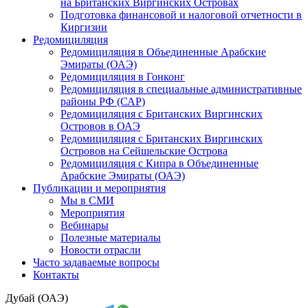
на Британских Виргинских Островах
Подготовка финансовой и налоговой отчетности в
Киргизии
Редомициляция
Редомициляция в Объединенные Арабские
Эмираты (ОАЭ)
Редомициляция в Гонконг
Редомициляция в специальные административные
районы РФ (САР)
Редомициляция с Британских Виргинских
Островов в ОАЭ
Редомициляция с Британских Виргинских
Островов на Сейшельские Острова
Редомициляция с Кипра в Объединенные
Арабские Эмираты (ОАЭ)
Публикации и мероприятия
Мы в СМИ
Мероприятия
Вебинары
Полезные материалы
Новости отрасли
Часто задаваемые вопросы
Контакты
Дубай (ОАЭ)