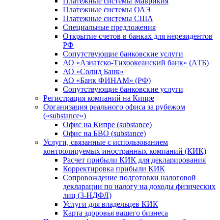
Платежные системы Маврикия
Платежные системы ОАЭ
Платежные системы США
Специальные предложения
Открытие счетов в банках для нерезидентов
РФ
Сопутствующие банковские услуги
АО «Азиатско-Тихоокеанский банк» (АТБ)
АО «Солид Банк»
АО «Банк ФИНАМ» (РФ)
Сопутствующие банковские услуги
Регистрация компаний на Кипре
Организация реального офиса за рубежом
(«substance»)
Офис на Кипре (substance)
Офис на БВО (substance)
Услуги, связанные с использованием
контролируемых иностранных компаний (КИК)
Расчет прибыли КИК для декларирования
Корректировка прибыли КИК
Сопровождение подготовки налоговой
декларации по налогу на доходы физических
лиц (3-НДФЛ)
Услуги для владельцев КИК
Карта здоровья вашего бизнеса