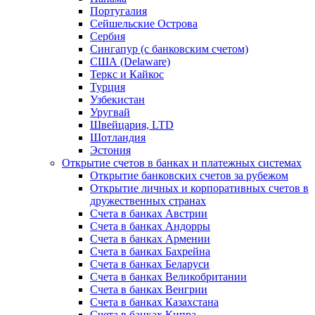
Португалия
Сейшельские Острова
Сербия
Сингапур (c банковским счетом)
США (Delaware)
Теркс и Кайкос
Турция
Узбекистан
Уругвай
Швейцария, LTD
Шотландия
Эстония
Открытие счетов в банках и платежных системах
Открытие банковских счетов за рубежом
Открытие личных и корпоративных счетов в
дружественных странах
Счета в банках Австрии
Счета в банках Андорры
Счета в банках Армении
Счета в банках Бахрейна
Счета в банках Беларуси
Счета в банках Великобритании
Счета в банках Венгрии
Счета в банках Казахстана
Счета в банках Кипра