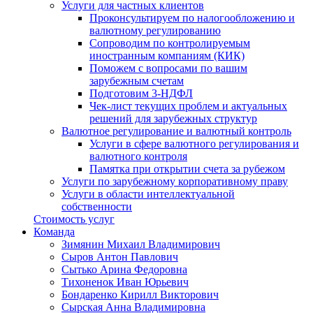
Услуги для частных клиентов
Проконсультируем по налогообложению и
валютному регулированию
Сопроводим по контролируемым
иностранным компаниям (КИК)
Поможем с вопросами по вашим
зарубежным счетам
Подготовим 3-НДФЛ
Чек-лист текущих проблем и актуальных
решений для зарубежных структур
Валютное регулирование и валютный контроль
Услуги в сфере валютного регулирования и
валютного контроля
Памятка при открытии счета за рубежом
Услуги по зарубежному корпоративному праву
Услуги в области интеллектуальной
собственности
Стоимость услуг
Команда
Зимянин Михаил Владимирович
Сыров Антон Павлович
Сытько Арина Федоровна
Тихоненок Иван Юрьевич
Бондаренко Кирилл Викторович
Сырская Анна Владимировна