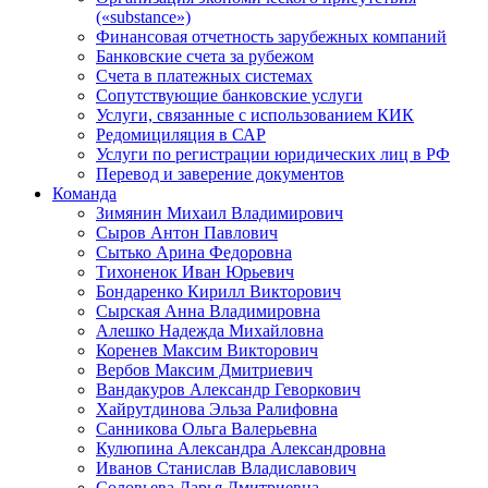
(«substance»)
Финансовая отчетность зарубежных компаний
Банковские счета за рубежом
Счета в платежных системах
Сопутствующие банковские услуги
Услуги, связанные с использованием КИК
Редомициляция в САР
Услуги по регистрации юридических лиц в РФ
Перевод и заверение документов
Команда
Зимянин Михаил Владимирович
Сыров Антон Павлович
Сытько Арина Федоровна
Тихоненок Иван Юрьевич
Бондаренко Кирилл Викторович
Сырская Анна Владимировна
Алешко Надежда Михайловна
Коренев Максим Викторович
Вербов Максим Дмитриевич
Вандакуров Александр Геворкович
Хайрутдинова Эльза Ралифовна
Санникова Ольга Валерьевна
Кулюпина Александра Александровна
Иванов Станислав Владиславович
Соловьева Дарья Дмитриевна