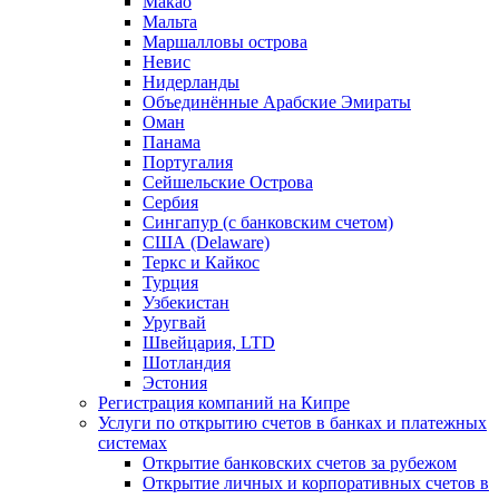
Макао
Мальта
Маршалловы острова
Нeвис
Нидерланды
Объединённые Арабские Эмираты
Оман
Панама
Португалия
Сейшельские Острова
Сербия
Сингапур (c банковским счетом)
США (Delaware)
Теркс и Кайкос
Турция
Узбекистан
Уругвай
Швейцария, LTD
Шотландия
Эстония
Регистрация компаний на Кипре
Услуги по открытию счетов в банках и платежных
системах
Открытие банковских счетов за рубежом
Открытие личных и корпоративных счетов в