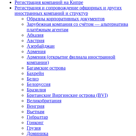
Регистрация компаний на Кипре
Регистрация и сопровождение офшорных и других
иностранных компаний и структур
Образцы корпоративных документов
Зарубежная компания со счётом — альтернатива
платёжным агентам
Абхазия
Австрия
Азербайджан
Армения
Армения (открытие филиала иностранной
компании)
Багамские острова
Бахрейн
Белиз
Белоруссия
Бразилия
Британские Виргинские острова (BVI)
Великобритания
Венгрия
Вьетнам
Гибралтар
Гонконг
Грузия
Доминика