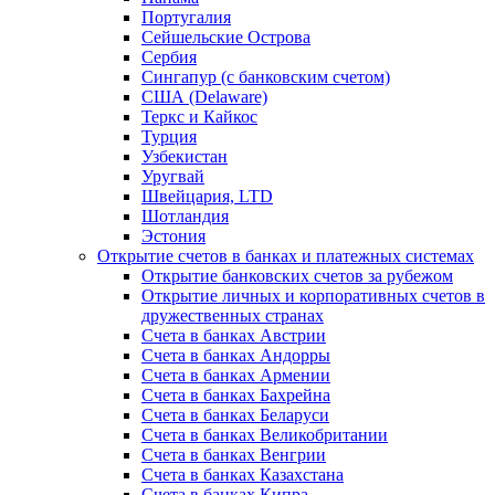
Португалия
Сейшельские Острова
Сербия
Сингапур (c банковским счетом)
США (Delaware)
Теркс и Кайкос
Турция
Узбекистан
Уругвай
Швейцария, LTD
Шотландия
Эстония
Открытие счетов в банках и платежных системах
Открытие банковских счетов за рубежом
Открытие личных и корпоративных счетов в
дружественных странах
Счета в банках Австрии
Счета в банках Андорры
Счета в банках Армении
Счета в банках Бахрейна
Счета в банках Беларуси
Счета в банках Великобритании
Счета в банках Венгрии
Счета в банках Казахстана
Счета в банках Кипра