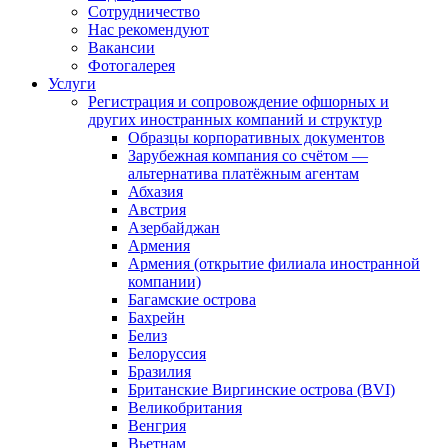
Сотрудничество
Нас рекомендуют
Вакансии
Фотогалерея
Услуги
Регистрация и сопровождение офшорных и
других иностранных компаний и структур
Образцы корпоративных документов
Зарубежная компания со счётом —
альтернатива платёжным агентам
Абхазия
Австрия
Азербайджан
Армения
Армения (открытие филиала иностранной
компании)
Багамские острова
Бахрейн
Белиз
Белоруссия
Бразилия
Британские Виргинские острова (BVI)
Великобритания
Венгрия
Вьетнам