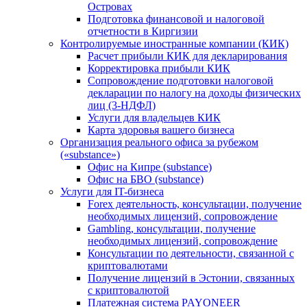
Островах
Подготовка финансовой и налоговой
отчетности в Киргизии
Контролируемые иностранные компании (КИК)
Расчет прибыли КИК для декларирования
Корректировка прибыли КИК
Сопровождение подготовки налоговой
декларации по налогу на доходы физических
лиц (3-НДФЛ)
Услуги для владельцев КИК
Карта здоровья вашего бизнеса
Организация реального офиса за рубежом
(«substance»)
Офис на Кипре (substance)
Офис на БВО (substance)
Услуги для IT-бизнеса
Forex деятельность, консультации, получение
необходимых лицензий, сопровождение
Gambling, консультации, получение
необходимых лицензий, сопровождение
Консультации по деятельности, связанной с
криптовалютами
Получение лицензий в Эстонии, связанных
с криптовалютой
Платежная система PAYONEER