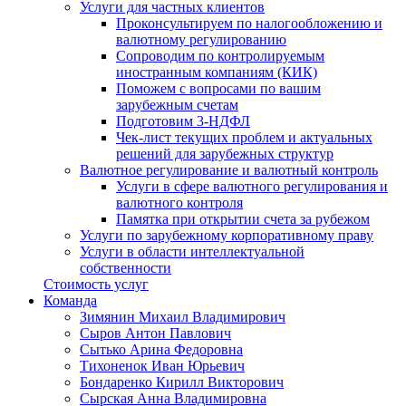
Услуги для частных клиентов
Проконсультируем по налогообложению и
валютному регулированию
Сопроводим по контролируемым
иностранным компаниям (КИК)
Поможем с вопросами по вашим
зарубежным счетам
Подготовим 3-НДФЛ
Чек-лист текущих проблем и актуальных
решений для зарубежных структур
Валютное регулирование и валютный контроль
Услуги в сфере валютного регулирования и
валютного контроля
Памятка при открытии счета за рубежом
Услуги по зарубежному корпоративному праву
Услуги в области интеллектуальной
собственности
Стоимость услуг
Команда
Зимянин Михаил Владимирович
Сыров Антон Павлович
Сытько Арина Федоровна
Тихоненок Иван Юрьевич
Бондаренко Кирилл Викторович
Сырская Анна Владимировна