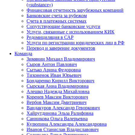
(«substance»)
Финансовая отчетность зарубежных компаний
Банковские счета за рубежом
Счета в платежных системах
Сопутствующие банковские услуги
Услуги, связанные с использованием КИК
Редомициляция в САР
Услуги по регистрации юридических лиц в РФ
Перевод и заверение документов
Команда
Зимянин Михаил Владимирович
Сыров Антон Павлович
Сытько Арина Федоровна
Тихоненок Иван Юрьевич
Бондаренко Кирилл Викторович
Сырская Анна Владимировна
Алешко Надежда Михайловна
Коренев Максим Викторович
Вербов Максим Дмитриевич
Вандакуров Александр Геворкович
Хайрутдинова Эльза Ралифовна
Санникова Ольга Валерьевна
Кулюпина Александра Александровна
Иванов Станислав Владиславович
Соловьева Дарья Дмитриевна