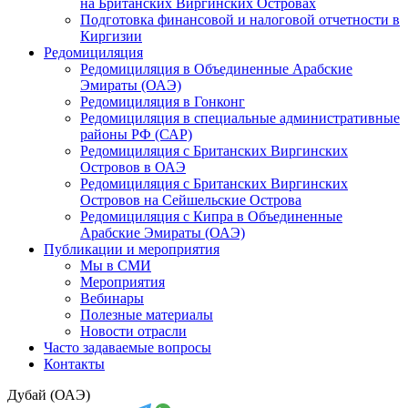
на Британских Виргинских Островах
Подготовка финансовой и налоговой отчетности в
Киргизии
Редомициляция
Редомициляция в Объединенные Арабские
Эмираты (ОАЭ)
Редомициляция в Гонконг
Редомициляция в специальные административные
районы РФ (САР)
Редомициляция с Британских Виргинских
Островов в ОАЭ
Редомициляция с Британских Виргинских
Островов на Сейшельские Острова
Редомициляция с Кипра в Объединенные
Арабские Эмираты (ОАЭ)
Публикации и мероприятия
Мы в СМИ
Мероприятия
Вебинары
Полезные материалы
Новости отрасли
Часто задаваемые вопросы
Контакты
Дубай (ОАЭ)