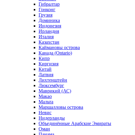
Гибралтар
Гонконг
Грузия
Доминика
Индонезия
Ирландия
Италия
Казахстан
Каймановы острова
Канада (Ontario)
Кипр
Киргизия
Китай
Латвия
Лихтенштейн
Люксембург
Маврикий (АС)
Макао
Мальта
Маршалловы острова
Нeвис
Нидерланды
Объединённые Арабские Эмираты
Оман
Панама