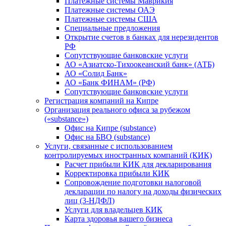
Платежные системы Маврикия
Платежные системы ОАЭ
Платежные системы США
Специальные предложения
Открытие счетов в банках для нерезидентов
РФ
Сопутствующие банковские услуги
АО «Азиатско-Тихоокеанский банк» (АТБ)
АО «Солид Банк»
АО «Банк ФИНАМ» (РФ)
Сопутствующие банковские услуги
Регистрация компаний на Кипре
Организация реального офиса за рубежом
(«substance»)
Офис на Кипре (substance)
Офис на БВО (substance)
Услуги, связанные с использованием
контролируемых иностранных компаний (КИК)
Расчет прибыли КИК для декларирования
Корректировка прибыли КИК
Сопровождение подготовки налоговой
декларации по налогу на доходы физических
лиц (3-НДФЛ)
Услуги для владельцев КИК
Карта здоровья вашего бизнеса