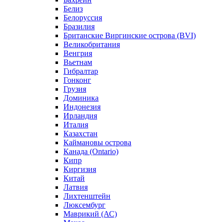
Белиз
Белоруссия
Бразилия
Британские Виргинские острова (BVI)
Великобритания
Венгрия
Вьетнам
Гибралтар
Гонконг
Грузия
Доминика
Индонезия
Ирландия
Италия
Казахстан
Каймановы острова
Канада (Ontario)
Кипр
Киргизия
Китай
Латвия
Лихтенштейн
Люксембург
Маврикий (АС)