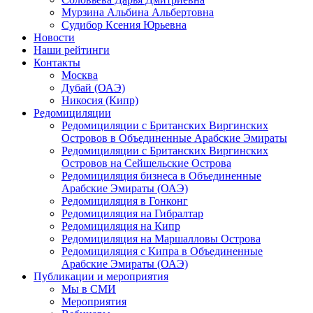
Мурзина Альбина Альбертовна
Судибор Ксения Юрьевна
Новости
Наши рейтинги
Контакты
Москва
Дубай (ОАЭ)
Никосия (Кипр)
Редомициляции
Редомициляции с Британских Виргинских
Островов в Объединенные Арабские Эмираты
Редомициляции с Британских Виргинских
Островов на Сейшельские Острова
Редомициляция бизнеса в Объединенные
Арабские Эмираты (ОАЭ)
Редомициляция в Гонконг
Редомициляция на Гибралтар
Редомициляция на Кипр
Редомициляция на Маршалловы Острова
Редомициляция с Кипра в Объединенные
Арабские Эмираты (ОАЭ)
Публикации и мероприятия
Мы в СМИ
Мероприятия