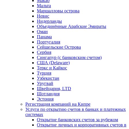
Макао
Мальта
Маршалловы острова
Нeвис
Нидерланды
Объединённые Арабские Эмираты
Оман
Панама
Португалия
Сейшельские Острова
Сербия
Сингапур (c банковским счетом)
США (Delaware)
Теркс и Кайкос
Турция
Узбекистан
Уругвай
Швейцария, LTD
Шотландия
Эстония
Регистрация компаний на Кипре
Услуги по открытию счетов в банках и платежных
системах
Открытие банковских счетов за рубежом
Открытие личных и корпоративных счетов в