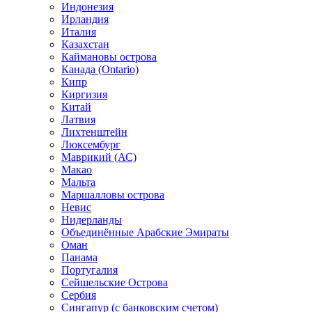
Индонезия
Ирландия
Италия
Казахстан
Каймановы острова
Канада (Ontario)
Кипр
Киргизия
Китай
Латвия
Лихтенштейн
Люксембург
Маврикий (АС)
Макао
Мальта
Маршалловы острова
Нeвис
Нидерланды
Объединённые Арабские Эмираты
Оман
Панама
Португалия
Сейшельские Острова
Сербия
Сингапур (c банковским счетом)