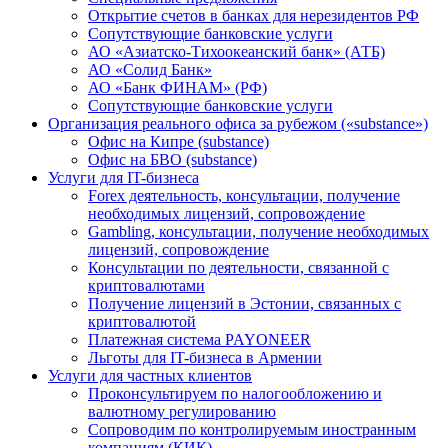
Открытие счетов в банках для нерезидентов РФ
Сопутствующие банковские услуги
АО «Азиатско-Тихоокеанский банк» (АТБ)
АО «Солид Банк»
АО «Банк ФИНАМ» (РФ)
Сопутствующие банковские услуги
Организация реального офиса за рубежом («substance»)
Офис на Кипре (substance)
Офис на БВО (substance)
Услуги для IT-бизнеса
Forex деятельность, консультации, получение
необходимых лицензий, сопровождение
Gambling, консультации, получение необходимых
лицензий, сопровождение
Консультации по деятельности, связанной с
криптовалютами
Получение лицензий в Эстонии, связанных с
криптовалютой
Платежная система PAYONEER
Льготы для IT-бизнеса в Армении
Услуги для частных клиентов
Проконсультируем по налогообложению и
валютному регулированию
Сопроводим по контролируемым иностранным
компаниям (КИК)