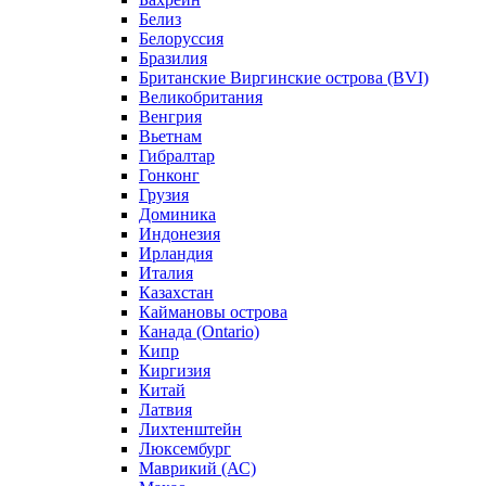
Белиз
Белоруссия
Бразилия
Британские Виргинские острова (BVI)
Великобритания
Венгрия
Вьетнам
Гибралтар
Гонконг
Грузия
Доминика
Индонезия
Ирландия
Италия
Казахстан
Каймановы острова
Канада (Ontario)
Кипр
Киргизия
Китай
Латвия
Лихтенштейн
Люксембург
Маврикий (АС)