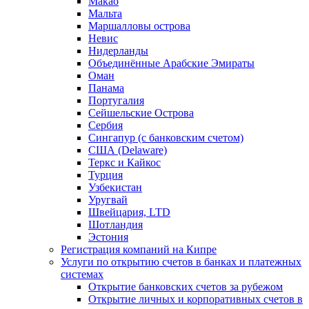
Макао
Мальта
Маршалловы острова
Нeвис
Нидерланды
Объединённые Арабские Эмираты
Оман
Панама
Португалия
Сейшельские Острова
Сербия
Сингапур (c банковским счетом)
США (Delaware)
Теркс и Кайкос
Турция
Узбекистан
Уругвай
Швейцария, LTD
Шотландия
Эстония
Регистрация компаний на Кипре
Услуги по открытию счетов в банках и платежных
системах
Открытие банковских счетов за рубежом
Открытие личных и корпоративных счетов в