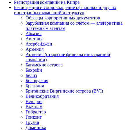
Регистрация компаний на Кипре
Регистрация и сопровождение офшорных и других
иностранных компаний и структур
Образцы корпоративных документов
Зарубежная компания со счётом — альтернатива
платёжным агентам
Абхазия
Австрия
Азербайджан
Армения
Армения (открытие филиала иностранной
компании)
Багамские острова
Бахрейн
Белиз
Белоруссия
Бразилия
Британские Виргинские острова (BVI)
Великобритания
Венгрия
Вьетнам
Гибралтар
Гонконг
Грузия
Доминика