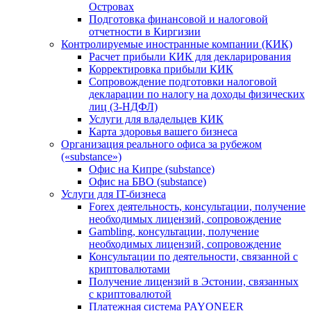
Островах
Подготовка финансовой и налоговой
отчетности в Киргизии
Контролируемые иностранные компании (КИК)
Расчет прибыли КИК для декларирования
Корректировка прибыли КИК
Сопровождение подготовки налоговой
декларации по налогу на доходы физических
лиц (3-НДФЛ)
Услуги для владельцев КИК
Карта здоровья вашего бизнеса
Организация реального офиса за рубежом
(«substance»)
Офис на Кипре (substance)
Офис на БВО (substance)
Услуги для IT-бизнеса
Forex деятельность, консультации, получение
необходимых лицензий, сопровождение
Gambling, консультации, получение
необходимых лицензий, сопровождение
Консультации по деятельности, связанной с
криптовалютами
Получение лицензий в Эстонии, связанных
с криптовалютой
Платежная система PAYONEER