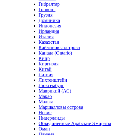
Гибралтар
Гонконг
Грузия
Доминика
Индонезия
Ирландия
Италия
Казахстан
Каймановы острова
Канада (Ontario)
Кипр
Киргизия
Китай
Латвия
Лихтенштейн
Люксембург
Маврикий (АС)
Макао
Мальта
Маршалловы острова
Нeвис
Нидерланды
Объединённые Арабские Эмираты
Оман
Панама