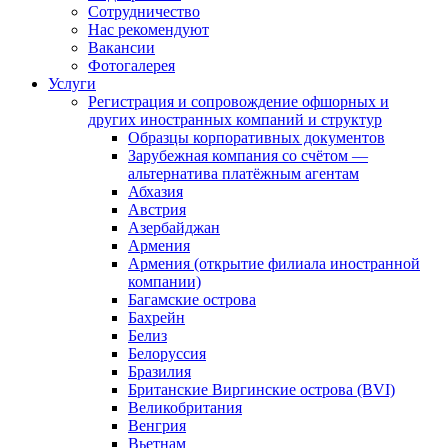
Сотрудничество
Нас рекомендуют
Вакансии
Фотогалерея
Услуги
Регистрация и сопровождение офшорных и
других иностранных компаний и структур
Образцы корпоративных документов
Зарубежная компания со счётом —
альтернатива платёжным агентам
Абхазия
Австрия
Азербайджан
Армения
Армения (открытие филиала иностранной
компании)
Багамские острова
Бахрейн
Белиз
Белоруссия
Бразилия
Британские Виргинские острова (BVI)
Великобритания
Венгрия
Вьетнам