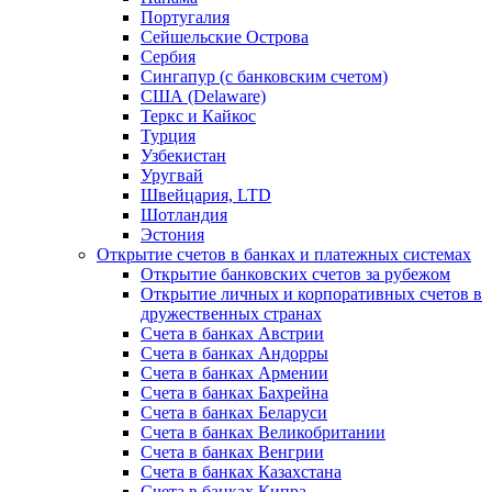
Португалия
Сейшельские Острова
Сербия
Сингапур (c банковским счетом)
США (Delaware)
Теркс и Кайкос
Турция
Узбекистан
Уругвай
Швейцария, LTD
Шотландия
Эстония
Открытие счетов в банках и платежных системах
Открытие банковских счетов за рубежом
Открытие личных и корпоративных счетов в
дружественных странах
Счета в банках Австрии
Счета в банках Андорры
Счета в банках Армении
Счета в банках Бахрейна
Счета в банках Беларуси
Счета в банках Великобритании
Счета в банках Венгрии
Счета в банках Казахстана
Счета в банках Кипра