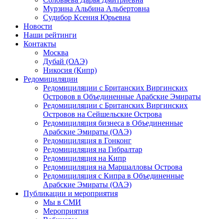
Мурзина Альбина Альбертовна
Судибор Ксения Юрьевна
Новости
Наши рейтинги
Контакты
Москва
Дубай (ОАЭ)
Никосия (Кипр)
Редомициляции
Редомициляции с Британских Виргинских
Островов в Объединенные Арабские Эмираты
Редомициляции с Британских Виргинских
Островов на Сейшельские Острова
Редомициляция бизнеса в Объединенные
Арабские Эмираты (ОАЭ)
Редомициляция в Гонконг
Редомициляция на Гибралтар
Редомициляция на Кипр
Редомициляция на Маршалловы Острова
Редомициляция с Кипра в Объединенные
Арабские Эмираты (ОАЭ)
Публикации и мероприятия
Мы в СМИ
Мероприятия