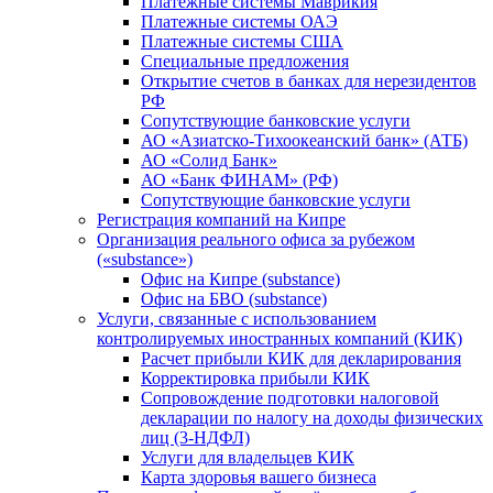
Платежные системы Маврикия
Платежные системы ОАЭ
Платежные системы США
Специальные предложения
Открытие счетов в банках для нерезидентов
РФ
Сопутствующие банковские услуги
АО «Азиатско-Тихоокеанский банк» (АТБ)
АО «Солид Банк»
АО «Банк ФИНАМ» (РФ)
Сопутствующие банковские услуги
Регистрация компаний на Кипре
Организация реального офиса за рубежом
(«substance»)
Офис на Кипре (substance)
Офис на БВО (substance)
Услуги, связанные с использованием
контролируемых иностранных компаний (КИК)
Расчет прибыли КИК для декларирования
Корректировка прибыли КИК
Сопровождение подготовки налоговой
декларации по налогу на доходы физических
лиц (3-НДФЛ)
Услуги для владельцев КИК
Карта здоровья вашего бизнеса