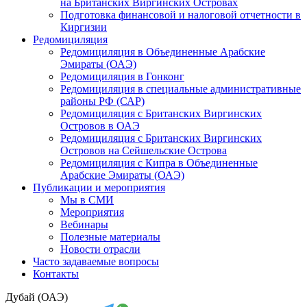
на Британских Виргинских Островах
Подготовка финансовой и налоговой отчетности в
Киргизии
Редомициляция
Редомициляция в Объединенные Арабские
Эмираты (ОАЭ)
Редомициляция в Гонконг
Редомициляция в специальные административные
районы РФ (САР)
Редомициляция с Британских Виргинских
Островов в ОАЭ
Редомициляция с Британских Виргинских
Островов на Сейшельские Острова
Редомициляция с Кипра в Объединенные
Арабские Эмираты (ОАЭ)
Публикации и мероприятия
Мы в СМИ
Мероприятия
Вебинары
Полезные материалы
Новости отрасли
Часто задаваемые вопросы
Контакты
Дубай (ОАЭ)