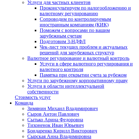
Услуги для частных клиентов
Проконсультируем по налогообложению и
валютному регулированию
Сопроводим по контролируемым
иностранным компаниям (КИК)
Поможем с вопросами по вашим
зарубежным счетам
Подготовим 3-НДФЛ
Чек-лист текущих проблем и актуальных
решений для зарубежных структур
Валютное регулирование и валютный контроль
Услуги в сфере валютного регулирования и
валютного контроля
Памятка при открытии счета за рубежом
Услуги по зарубежному корпоративному праву
Услуги в области интеллектуальной
собственности
Стоимость услуг
Команда
Зимянин Михаил Владимирович
Сыров Антон Павлович
Сытько Арина Федоровна
Тихоненок Иван Юрьевич
Бондаренко Кирилл Викторович
Сырская Анна Владимировна