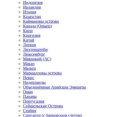
Индонезия
Ирландия
Италия
Казахстан
Каймановы острова
Канада (Ontario)
Кипр
Киргизия
Китай
Латвия
Лихтенштейн
Люксембург
Маврикий (АС)
Макао
Мальта
Маршалловы острова
Нeвис
Нидерланды
Объединённые Арабские Эмираты
Оман
Панама
Португалия
Сейшельские Острова
Сербия
Сингапур (c банковским счетом)