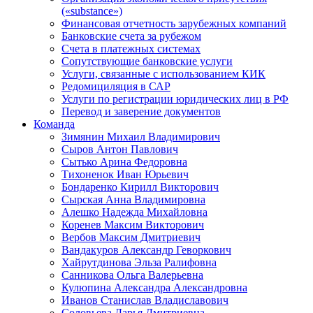
(«substance»)
Финансовая отчетность зарубежных компаний
Банковские счета за рубежом
Счета в платежных системах
Сопутствующие банковские услуги
Услуги, связанные с использованием КИК
Редомициляция в САР
Услуги по регистрации юридических лиц в РФ
Перевод и заверение документов
Команда
Зимянин Михаил Владимирович
Сыров Антон Павлович
Сытько Арина Федоровна
Тихоненок Иван Юрьевич
Бондаренко Кирилл Викторович
Сырская Анна Владимировна
Алешко Надежда Михайловна
Коренев Максим Викторович
Вербов Максим Дмитриевич
Вандакуров Александр Геворкович
Хайрутдинова Эльза Ралифовна
Санникова Ольга Валерьевна
Кулюпина Александра Александровна
Иванов Станислав Владиславович
Соловьева Дарья Дмитриевна