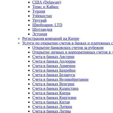
США (Delaware)
Теркс и Кайкос
Турция
Узбекистан
Уругвай
Швейцария, LTD
Шотландия
Эстония
Регистрация компаний на Кипре
Услуги по открытию счетов в банках и платежных 
Открытие банковских счетов за рубежом
Открытие личных и корпоративных счетов в 
Счета в банках Австрии
Счета в банках Андорры
Счета в банках Армении
Счета в банках Бахрейна
Счета в банках Беларуси
Счета в банках Великобритании
Счета в банках Венгрии
Счета в банках Казахстана
Счета в банках Кипра
Счета в банках Киргизии
Счета в банках Китая
Счета в банках Латвии
Счета в банках Литвы