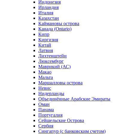
Индонезия
Ирландия
Италия
Казахстан
Каймановы острова
Канада (Ontario)
Кипр
Киргизия
Китай
Латвия
Лихтенштейн
Люксембург
Маврикий (АС)
Макао
Мальта
Маршалловы острова
Нeвис
Нидерланды
Объединённые Арабские Эмираты
Оман
Панама
Португалия
Сейшельские Острова
Сербия
Сингапур (c банковским счетом)