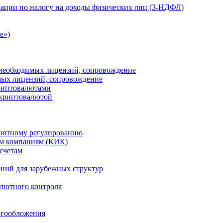
ации по налогу на доходы физических лиц (3-НДФЛ)
e»)
е необходимых лицензий, сопровождение
имых лицензий, сопровождение
криптовалютами
 криптовалютой
лютному регулированию
м компаниям (КИК)
счетам
ений для зарубежных структур
алютного контроля
огообложения