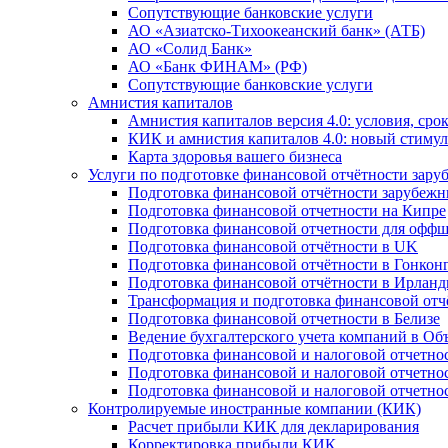
Сопутствующие банковские услуги
АО «Азиатско-Тихоокеанский банк» (АТБ)
АО «Солид Банк»
АО «Банк ФИНАМ» (РФ)
Сопутствующие банковские услуги
Амнистия капиталов
Амнистия капиталов версия 4.0: условия, сро
КИК и амнистия капиталов 4.0: новый стимул
Карта здоровья вашего бизнеса
Услуги по подготовке финансовой отчётности за
Подготовка финансовой отчётности зарубеж
Подготовка финансовой отчетности на Кипре
Подготовка финансовой отчетности для офф
Подготовка финансовой отчётности в UK
Подготовка финансовой отчётности в Гонкон
Подготовка финансовой отчётности в Ирлан
Трансформация и подготовка финансовой от
Подготовка финансовой отчетности в Белизе
Ведение бухгалтерского учета компаний в О
Подготовка финансовой и налоговой отчетно
Подготовка финансовой и налоговой отчетно
Подготовка финансовой и налоговой отчетно
Контролируемые иностранные компании (КИК)
Расчет прибыли КИК для декларирования
Корректировка прибыли КИК