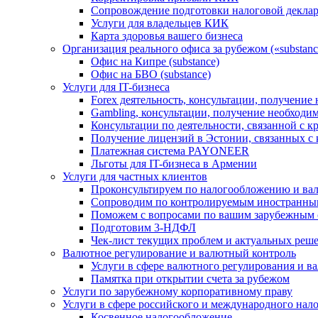
Сопровождение подготовки налоговой деклар
Услуги для владельцев КИК
Карта здоровья вашего бизнеса
Организация реального офиса за рубежом («substanc
Офис на Кипре (substance)
Офис на БВО (substance)
Услуги для IT-бизнеса
Forex деятельность, консультации, получени
Gambling, консультации, получение необход
Консультации по деятельности, связанной с 
Получение лицензий в Эстонии, связанных с
Платежная система PAYONEER
Льготы для IT-бизнеса в Армении
Услуги для частных клиентов
Проконсультируем по налогообложению и ва
Сопроводим по контролируемым иностранны
Поможем с вопросами по вашим зарубежным 
Подготовим 3-НДФЛ
Чек-лист текущих проблем и актуальных реш
Валютное регулирование и валютный контроль
Услуги в сфере валютного регулирования и в
Памятка при открытии счета за рубежом
Услуги по зарубежному корпоративному праву
Услуги в сфере российского и международного нал
Косвенное налогообложение