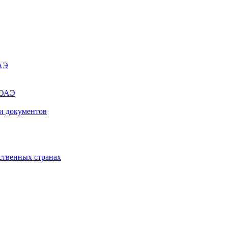
ОАЭ
 ОАЭ
и документов
ственных странах