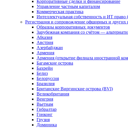
Корпоративные сделки и финансирование
Управление частным капиталом
Коммерческая практика
Интеллектуальная собственность и ИТ право (
Регистрация и сопровождение офшорных и других 
Образцы корпоративных документов
Зарубежная компания со счётом — альтернат
Абхазия
Австрия
Азербайджан
Армения
Армения (открытие филиала иностранной ко
Багамские острова
Бахрейн
Белиз
Белоруссия
Бразилия
Британские Виргинские острова (BVI)
Великобритания
Венгрия
Вьетнам
Гибралтар
Гонконг
Грузия
Доминика