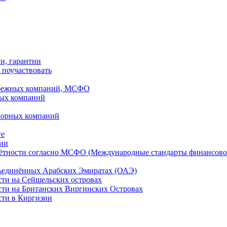
ки, гарантии
 поучаствовать
рубежных компаний, МСФО
ных компаний
шорных компаний
ге
дии
чётности согласно МСФО (Международные стандарты финансово
бъединённых Арабских Эмиратах (ОАЭ)
сти на Сейшельских островах
сти на Британских Виргинских Островах
сти в Киргизии