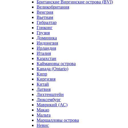
Британские Виргинские острова (BVI)
Великобритания
Венгрия
Вьетнам
Гибралтар
Гонконг
Грузия
Доминика
Индонезия
Ирландия
Италия
Казахстан
Каймановы острова
Канада (Ontario)
Кипр
Киргизия
Китай
Латвия
Лихтенштейн
Люксембург
Маврикий (АС)
Макао
Мальта
Маршалловы острова
Нeвис