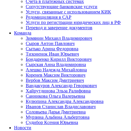
Счета в платежных системах
Сопутствующие банковские услуги
Услуги, связанные с использованием КИК
Редомициляция в САР
Услуги по регистрации юридических лиц в РФ
Перевод и заверение документов
Команда
Зимянин Михаил Владимирович
Сыров Антон Павлович
Сытько Арина Федоровна
Тихоненок Иван Юрьевич
Бондаренко Кирилл Викторович
Сырская Анна Владимировна
Алешко Надежда Михайловна
Коренев Максим Викторович
Вербов Максим Дмитриевич
Вандакуров Александр Геворкович
Хайрутдинова Эльза Ралифовна
Санникова Ольга Валерьевна
Кулюпина Александра Александровна
Иванов Станислав Владиславович
Соловьева Дарья Дмитриевна
Мурзина Альбина Альбертовна
Судибор Ксения Юрьевна
Новости