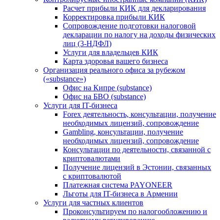
Расчет прибыли КИК для декларирования
Корректировка прибыли КИК
Сопровождение подготовки налоговой
декларации по налогу на доходы физических
лиц (3-НДФЛ)
Услуги для владельцев КИК
Карта здоровья вашего бизнеса
Организация реального офиса за рубежом
(«substance»)
Офис на Кипре (substance)
Офис на БВО (substance)
Услуги для IT-бизнеса
Forex деятельность, консультации, получение
необходимых лицензий, сопровождение
Gambling, консультации, получение
необходимых лицензий, сопровождение
Консультации по деятельности, связанной с
криптовалютами
Получение лицензий в Эстонии, связанных
с криптовалютой
Платежная система PAYONEER
Льготы для IT-бизнеса в Армении
Услуги для частных клиентов
Проконсультируем по налогообложению и