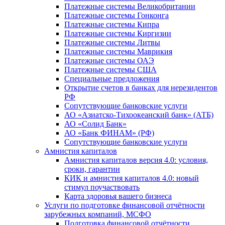
Платежные системы Великобритании
Платежные системы Гонконга
Платежные системы Кипра
Платежные системы Киргизии
Платежные системы Литвы
Платежные системы Маврикия
Платежные системы ОАЭ
Платежные системы США
Специальные предложения
Открытие счетов в банках для нерезидентов
РФ
Сопутствующие банковские услуги
АО «Азиатско-Тихоокеанский банк» (АТБ)
АО «Солид Банк»
АО «Банк ФИНАМ» (РФ)
Сопутствующие банковские услуги
Амнистия капиталов
Амнистия капиталов версия 4.0: условия,
сроки, гарантии
КИК и амнистия капиталов 4.0: новый
стимул поучаствовать
Карта здоровья вашего бизнеса
Услуги по подготовке финансовой отчётности
зарубежных компаний, МСФО
Подготовка финансовой отчётности