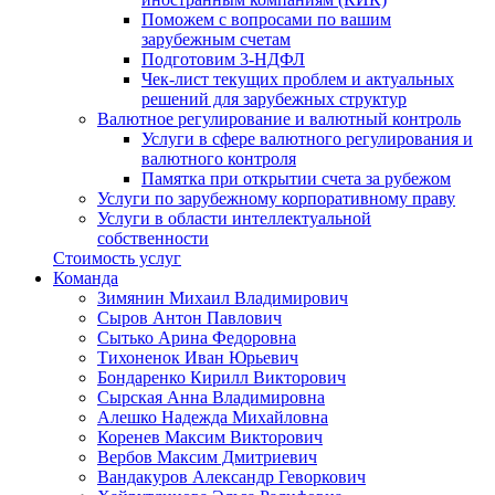
Поможем с вопросами по вашим
зарубежным счетам
Подготовим 3-НДФЛ
Чек-лист текущих проблем и актуальных
решений для зарубежных структур
Валютное регулирование и валютный контроль
Услуги в сфере валютного регулирования и
валютного контроля
Памятка при открытии счета за рубежом
Услуги по зарубежному корпоративному праву
Услуги в области интеллектуальной
собственности
Стоимость услуг
Команда
Зимянин Михаил Владимирович
Сыров Антон Павлович
Сытько Арина Федоровна
Тихоненок Иван Юрьевич
Бондаренко Кирилл Викторович
Сырская Анна Владимировна
Алешко Надежда Михайловна
Коренев Максим Викторович
Вербов Максим Дмитриевич
Вандакуров Александр Геворкович