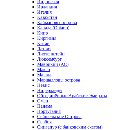
Индонезия
Ирландия
Италия
Казахстан
Каймановы острова
Канада (Ontario)
Кипр
Киргизия
Китай
Латвия
Лихтенштейн
Люксембург
Маврикий (АС)
Макао
Мальта
Маршалловы острова
Нeвис
Нидерланды
Объединённые Арабские Эмираты
Оман
Панама
Португалия
Сейшельские Острова
Сербия
Сингапур (c банковским счетом)