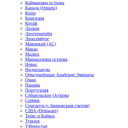
Каймановы острова
Канада (Ontario)
Кипр
Киргизия
Китай
Латвия
Лихтенштейн
Люксембург
Маврикий (АС)
Макао
Мальта
Маршалловы острова
Нeвис
Нидерланды
Объединённые Арабские Эмираты
Оман
Панама
Португалия
Сейшельские Острова
Сербия
Сингапур (c банковским счетом)
США (Delaware)
Теркс и Кайкос
Турция
Узбекистан