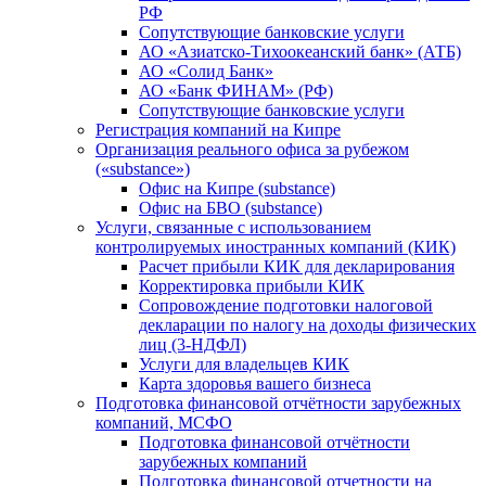
РФ
Сопутствующие банковские услуги
АО «Азиатско-Тихоокеанский банк» (АТБ)
АО «Солид Банк»
АО «Банк ФИНАМ» (РФ)
Сопутствующие банковские услуги
Регистрация компаний на Кипре
Организация реального офиса за рубежом
(«substance»)
Офис на Кипре (substance)
Офис на БВО (substance)
Услуги, связанные с использованием
контролируемых иностранных компаний (КИК)
Расчет прибыли КИК для декларирования
Корректировка прибыли КИК
Сопровождение подготовки налоговой
декларации по налогу на доходы физических
лиц (3-НДФЛ)
Услуги для владельцев КИК
Карта здоровья вашего бизнеса
Подготовка финансовой отчётности зарубежных
компаний, МСФО
Подготовка финансовой отчётности
зарубежных компаний
Подготовка финансовой отчетности на