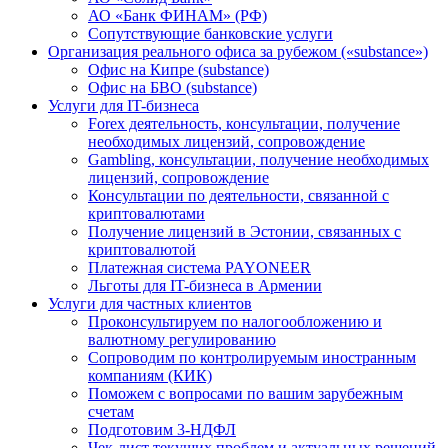
АО «Банк ФИНАМ» (РФ)
Сопутствующие банковские услуги
Организация реального офиса за рубежом («substance»)
Офис на Кипре (substance)
Офис на БВО (substance)
Услуги для IT-бизнеса
Forex деятельность, консультации, получение
необходимых лицензий, сопровождение
Gambling, консультации, получение необходимых
лицензий, сопровождение
Консультации по деятельности, связанной с
криптовалютами
Получение лицензий в Эстонии, связанных с
криптовалютой
Платежная система PAYONEER
Льготы для IT-бизнеса в Армении
Услуги для частных клиентов
Проконсультируем по налогообложению и
валютному регулированию
Сопроводим по контролируемым иностранным
компаниям (КИК)
Поможем с вопросами по вашим зарубежным
счетам
Подготовим 3-НДФЛ
Чек-лист текущих проблем и актуальных решений