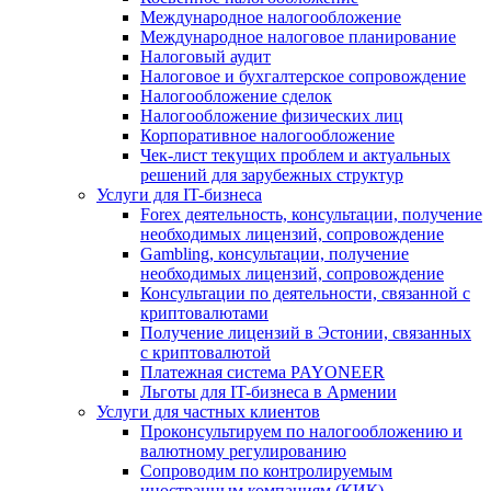
Международное налогообложение
Международное налоговое планирование
Налоговый аудит
Налоговое и бухгалтерское сопровождение
Налогообложение сделок
Налогообложение физических лиц
Корпоративное налогообложение
Чек-лист текущих проблем и актуальных
решений для зарубежных структур
Услуги для IT-бизнеса
Forex деятельность, консультации, получение
необходимых лицензий, сопровождение
Gambling, консультации, получение
необходимых лицензий, сопровождение
Консультации по деятельности, связанной с
криптовалютами
Получение лицензий в Эстонии, связанных
с криптовалютой
Платежная система PAYONEER
Льготы для IT-бизнеса в Армении
Услуги для частных клиентов
Проконсультируем по налогообложению и
валютному регулированию
Сопроводим по контролируемым
иностранным компаниям (КИК)