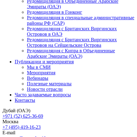
Редомициляция в Объединенные Арабские
Эмираты (ОАЭ)
Редомициляция в Гонконг
Редомициляция в специальные административные
районы РФ (САР)
Редомициляция с Британских Виргинских
Островов в ОАЭ
Редомициляция с Британских Виргинских
Островов на Сейшельские Острова
Редомициляция с Кипра в Объединенные
Арабские Эмираты (ОАЭ)
Публикации и мероприятия
Мы в СМИ
Мероприятия
Вебинары
Полезные материалы
Новости отрасли
Часто задаваемые вопросы
Контакты
Дубай (ОАЭ)
+971 (52) 625-36-69
Москва
+7 (495) 419-16-23
E-mail