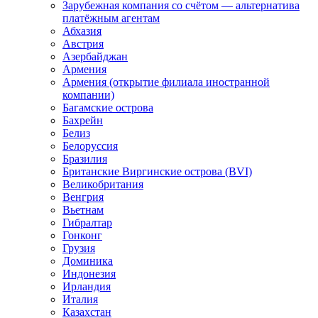
Зарубежная компания со счётом — альтернатива
платёжным агентам
Абхазия
Австрия
Азербайджан
Армения
Армения (открытие филиала иностранной
компании)
Багамские острова
Бахрейн
Белиз
Белоруссия
Бразилия
Британские Виргинские острова (BVI)
Великобритания
Венгрия
Вьетнам
Гибралтар
Гонконг
Грузия
Доминика
Индонезия
Ирландия
Италия
Казахстан