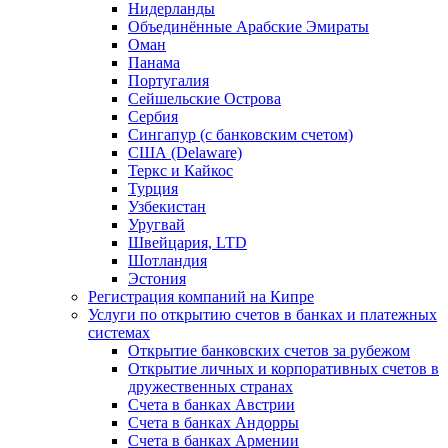
Нидерланды
Объединённые Арабские Эмираты
Оман
Панама
Португалия
Сейшельские Острова
Сербия
Сингапур (c банковским счетом)
США (Delaware)
Теркс и Кайкос
Турция
Узбекистан
Уругвай
Швейцария, LTD
Шотландия
Эстония
Регистрация компаний на Кипре
Услуги по открытию счетов в банках и платежных
системах
Открытие банковских счетов за рубежом
Открытие личных и корпоративных счетов в
дружественных странах
Счета в банках Австрии
Счета в банках Андорры
Счета в банках Армении