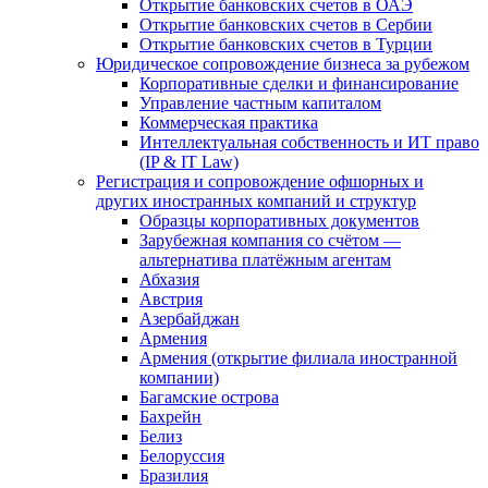
Открытие банковских счетов в ОАЭ
Открытие банковских счетов в Сербии
Открытие банковских счетов в Турции
Юридическое сопровождение бизнеса за рубежом
Корпоративные сделки и финансирование
Управление частным капиталом
Коммерческая практика
Интеллектуальная собственность и ИТ право
(IP & IT Law)
Регистрация и сопровождение офшорных и
других иностранных компаний и структур
Образцы корпоративных документов
Зарубежная компания со счётом —
альтернатива платёжным агентам
Абхазия
Австрия
Азербайджан
Армения
Армения (открытие филиала иностранной
компании)
Багамские острова
Бахрейн
Белиз
Белоруссия
Бразилия