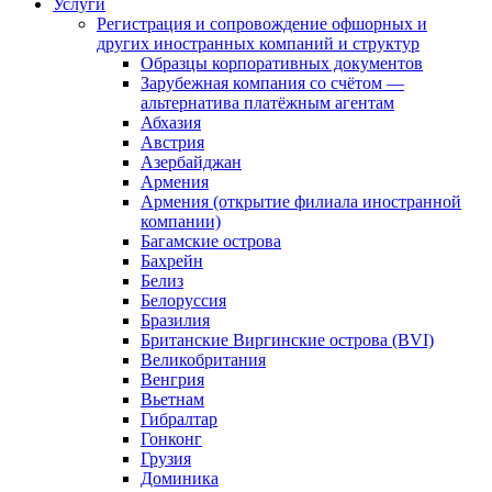
Услуги
Регистрация и сопровождение офшорных и
других иностранных компаний и структур
Образцы корпоративных документов
Зарубежная компания со счётом —
альтернатива платёжным агентам
Абхазия
Австрия
Азербайджан
Армения
Армения (открытие филиала иностранной
компании)
Багамские острова
Бахрейн
Белиз
Белоруссия
Бразилия
Британские Виргинские острова (BVI)
Великобритания
Венгрия
Вьетнам
Гибралтар
Гонконг
Грузия
Доминика