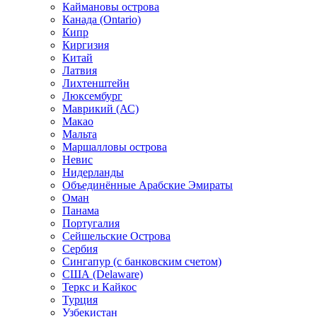
Каймановы острова
Канада (Ontario)
Кипр
Киргизия
Китай
Латвия
Лихтенштейн
Люксембург
Маврикий (АС)
Макао
Мальта
Маршалловы острова
Нeвис
Нидерланды
Объединённые Арабские Эмираты
Оман
Панама
Португалия
Сейшельские Острова
Сербия
Сингапур (c банковским счетом)
США (Delaware)
Теркс и Кайкос
Турция
Узбекистан