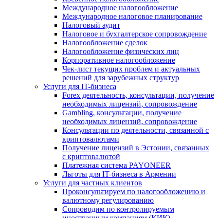
Международное налогообложение
Международное налоговое планирование
Налоговый аудит
Налоговое и бухгалтерское сопровождение
Налогообложение сделок
Налогообложение физических лиц
Корпоративное налогообложение
Чек-лист текущих проблем и актуальных
решений для зарубежных структур
Услуги для IT-бизнеса
Forex деятельность, консультации, получение
необходимых лицензий, сопровождение
Gambling, консультации, получение
необходимых лицензий, сопровождение
Консультации по деятельности, связанной с
криптовалютами
Получение лицензий в Эстонии, связанных
с криптовалютой
Платежная система PAYONEER
Льготы для IT-бизнеса в Армении
Услуги для частных клиентов
Проконсультируем по налогообложению и
валютному регулированию
Сопроводим по контролируемым
иностранным компаниям (КИК)