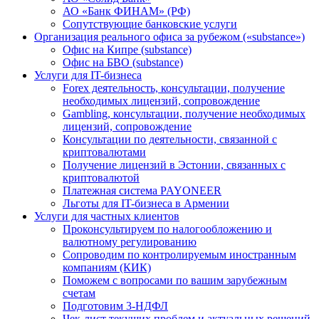
АО «Банк ФИНАМ» (РФ)
Сопутствующие банковские услуги
Организация реального офиса за рубежом («substance»)
Офис на Кипре (substance)
Офис на БВО (substance)
Услуги для IT-бизнеса
Forex деятельность, консультации, получение
необходимых лицензий, сопровождение
Gambling, консультации, получение необходимых
лицензий, сопровождение
Консультации по деятельности, связанной с
криптовалютами
Получение лицензий в Эстонии, связанных с
криптовалютой
Платежная система PAYONEER
Льготы для IT-бизнеса в Армении
Услуги для частных клиентов
Проконсультируем по налогообложению и
валютному регулированию
Сопроводим по контролируемым иностранным
компаниям (КИК)
Поможем с вопросами по вашим зарубежным
счетам
Подготовим 3-НДФЛ
Чек-лист текущих проблем и актуальных решений