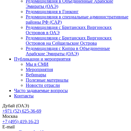
Редомициляция в Объединенные Арабские
Эмираты (ОАЭ)
Редомициляция в Гонконг
Редомициляция в специальные административные
районы РФ (САР)
Редомициляция с Британских Виргинских
Островов в ОАЭ
Редомициляция с Британских Виргинских
Островов на Сейшельские Острова
Редомициляция с Кипра в Объединенные
Арабские Эмираты (ОАЭ)
Публикации и мероприятия
Мы в СМИ
Мероприятия
Вебинары
Полезные материалы
Новости отрасли
Часто задаваемые вопросы
Контакты
Дубай (ОАЭ)
+971 (52) 625-36-69
Москва
+7 (495) 419-16-23
E-mail