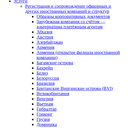
Услуги
Регистрация и сопровождение офшорных и
других иностранных компаний и структур
Образцы корпоративных документов
Зарубежная компания со счётом —
альтернатива платёжным агентам
Абхазия
Австрия
Азербайджан
Армения
Армения (открытие филиала иностранной
компании)
Багамские острова
Бахрейн
Белиз
Белоруссия
Бразилия
Британские Виргинские острова (BVI)
Великобритания
Венгрия
Вьетнам
Гибралтар
Гонконг
Грузия
Доминика