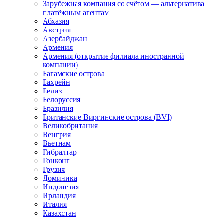
Зарубежная компания со счётом — альтернатива
платёжным агентам
Абхазия
Австрия
Азербайджан
Армения
Армения (открытие филиала иностранной
компании)
Багамские острова
Бахрейн
Белиз
Белоруссия
Бразилия
Британские Виргинские острова (BVI)
Великобритания
Венгрия
Вьетнам
Гибралтар
Гонконг
Грузия
Доминика
Индонезия
Ирландия
Италия
Казахстан