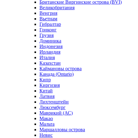
Британские Виргинские острова (BVI)
Великобритания
Венгрия
Вьетнам
Гибралтар
Гонконг
Грузия
Доминика
Индонезия
Ирландия
Италия
Казахстан
Каймановы острова
Канада (Ontario)
Кипр
Киргизия
Китай
Латвия
Лихтенштейн
Люксембург
Маврикий (АС)
Макао
Мальта
Маршалловы острова
Нeвис