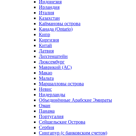
Индонезия
Ирландия
Италия
Казахстан
Каймановы острова
Канада (Ontario)
Кипр
Киргизия
Китай
Латвия
Лихтенштейн
Люксембург
Маврикий (АС)
Макао
Мальта
Маршалловы острова
Нeвис
Нидерланды
Объединённые Арабские Эмираты
Оман
Панама
Португалия
Сейшельские Острова
Сербия
Сингапур (c банковским счетом)