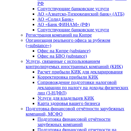
РФ
Сопутствующие банковские услуги
АО «Азиатско-Тихоокеанский банк» (АТБ)
АО «Солид Банк»
АО «Банк ФИНАМ» (РФ)
Сопутствующие банковские услуги
Регистрация компаний на Кипре
Организация реального офиса за рубежом
(«substance»)
Офис на Кипре (substance)
Офис на БВО (substance)
Услуги, связанные с использованием
контролируемых иностранных компаний (КИК)
Расчет прибыли КИК для декларирования
Корректировка прибыли КИК
Сопровождение подготовки налоговой
декларации по налогу на доходы физических
лиц (3-НДФЛ)
Услуги для владельцев КИК
Карта здоровья вашего бизнеса
Подготовка финансовой отчётности зарубежных
компаний, МСФО
Подготовка финансовой отчётности
зарубежных компаний
Подготовка финансовой отчетности на