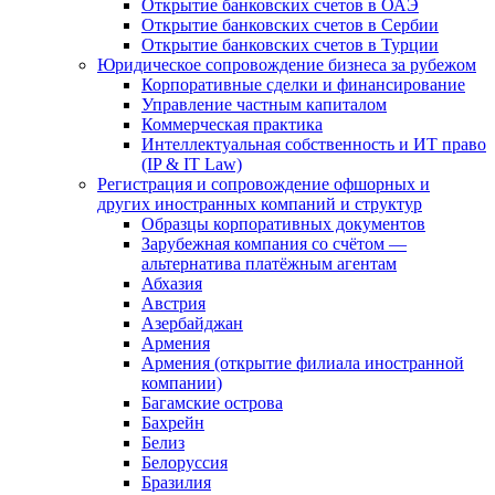
Открытие банковских счетов в ОАЭ
Открытие банковских счетов в Сербии
Открытие банковских счетов в Турции
Юридическое сопровождение бизнеса за рубежом
Корпоративные сделки и финансирование
Управление частным капиталом
Коммерческая практика
Интеллектуальная собственность и ИТ право
(IP & IT Law)
Регистрация и сопровождение офшорных и
других иностранных компаний и структур
Образцы корпоративных документов
Зарубежная компания со счётом —
альтернатива платёжным агентам
Абхазия
Австрия
Азербайджан
Армения
Армения (открытие филиала иностранной
компании)
Багамские острова
Бахрейн
Белиз
Белоруссия
Бразилия