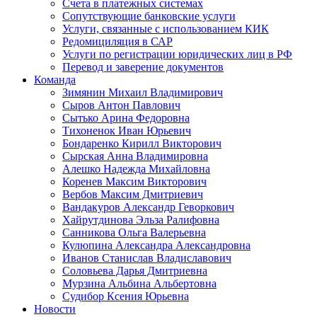
Счета в платежных системах
Сопутствующие банковские услуги
Услуги, связанные с использованием КИК
Редомициляция в САР
Услуги по регистрации юридических лиц в РФ
Перевод и заверение документов
Команда
Зимянин Михаил Владимирович
Сыров Антон Павлович
Сытько Арина Федоровна
Тихоненок Иван Юрьевич
Бондаренко Кирилл Викторович
Сырская Анна Владимировна
Алешко Надежда Михайловна
Коренев Максим Викторович
Вербов Максим Дмитриевич
Вандакуров Александр Геворкович
Хайрутдинова Эльза Ралифовна
Санникова Ольга Валерьевна
Кулюпина Александра Александровна
Иванов Станислав Владиславович
Соловьева Дарья Дмитриевна
Мурзина Альбина Альбертовна
Судибор Ксения Юрьевна
Новости