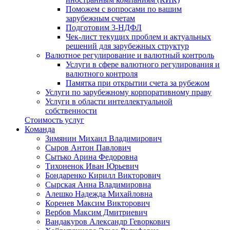
Поможем с вопросами по вашим
зарубежным счетам
Подготовим 3-НДФЛ
Чек-лист текущих проблем и актуальных
решений для зарубежных структур
Валютное регулирование и валютный контроль
Услуги в сфере валютного регулирования и
валютного контроля
Памятка при открытии счета за рубежом
Услуги по зарубежному корпоративному праву
Услуги в области интеллектуальной
собственности
Стоимость услуг
Команда
Зимянин Михаил Владимирович
Сыров Антон Павлович
Сытько Арина Федоровна
Тихоненок Иван Юрьевич
Бондаренко Кирилл Викторович
Сырская Анна Владимировна
Алешко Надежда Михайловна
Коренев Максим Викторович
Вербов Максим Дмитриевич
Вандакуров Александр Геворкович