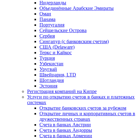
Нидерланды
Объединённые Арабские Эмираты
Оман
Панама
Португалия
Сейшельские Острова
Сербия
Сингапур (c банковским счетом)
США (Delaware)
Теркс и Кайкос
Турция
Узбекистан
Уругвай
Швейцария, LTD
Шотландия
Эстония
Регистрация компаний на Кипре
Услуги по открытию счетов в банках и платежных
системах
Открытие банковских счетов за рубежом
Открытие личных и корпоративных счетов в
дружественных странах
Счета в банках Австрии
Счета в банках Андорры
Счета в банках Армении