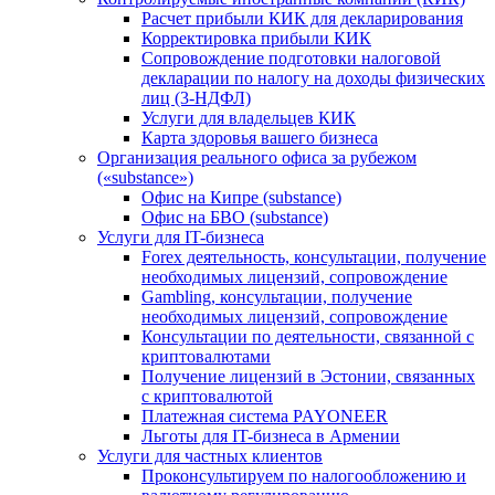
Расчет прибыли КИК для декларирования
Корректировка прибыли КИК
Сопровождение подготовки налоговой
декларации по налогу на доходы физических
лиц (3-НДФЛ)
Услуги для владельцев КИК
Карта здоровья вашего бизнеса
Организация реального офиса за рубежом
(«substance»)
Офис на Кипре (substance)
Офис на БВО (substance)
Услуги для IT-бизнеса
Forex деятельность, консультации, получение
необходимых лицензий, сопровождение
Gambling, консультации, получение
необходимых лицензий, сопровождение
Консультации по деятельности, связанной с
криптовалютами
Получение лицензий в Эстонии, связанных
с криптовалютой
Платежная система PAYONEER
Льготы для IT-бизнеса в Армении
Услуги для частных клиентов
Проконсультируем по налогообложению и