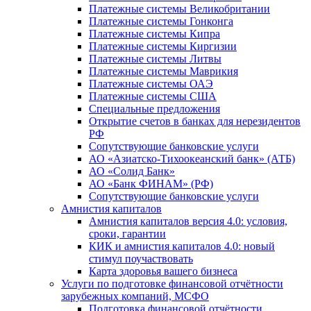
Платежные системы Великобритании
Платежные системы Гонконга
Платежные системы Кипра
Платежные системы Киргизии
Платежные системы Литвы
Платежные системы Маврикия
Платежные системы ОАЭ
Платежные системы США
Специальные предложения
Открытие счетов в банках для нерезидентов
РФ
Сопутствующие банковские услуги
АО «Азиатско-Тихоокеанский банк» (АТБ)
АО «Солид Банк»
АО «Банк ФИНАМ» (РФ)
Сопутствующие банковские услуги
Амнистия капиталов
Амнистия капиталов версия 4.0: условия,
сроки, гарантии
КИК и амнистия капиталов 4.0: новый
стимул поучаствовать
Карта здоровья вашего бизнеса
Услуги по подготовке финансовой отчётности
зарубежных компаний, МСФО
Подготовка финансовой отчётности