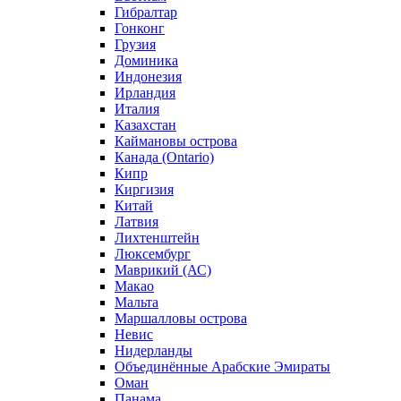
Гибралтар
Гонконг
Грузия
Доминика
Индонезия
Ирландия
Италия
Казахстан
Каймановы острова
Канада (Ontario)
Кипр
Киргизия
Китай
Латвия
Лихтенштейн
Люксембург
Маврикий (АС)
Макао
Мальта
Маршалловы острова
Нeвис
Нидерланды
Объединённые Арабские Эмираты
Оман
Панама