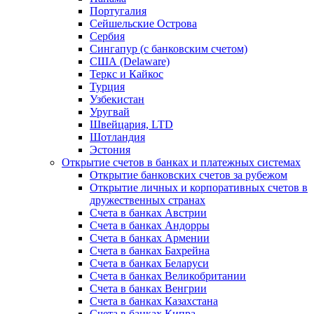
Португалия
Сейшельские Острова
Сербия
Сингапур (c банковским счетом)
США (Delaware)
Теркс и Кайкос
Турция
Узбекистан
Уругвай
Швейцария, LTD
Шотландия
Эстония
Открытие счетов в банках и платежных системах
Открытие банковских счетов за рубежом
Открытие личных и корпоративных счетов в
дружественных странах
Счета в банках Австрии
Счета в банках Андорры
Счета в банках Армении
Счета в банках Бахрейна
Счета в банках Беларуси
Счета в банках Великобритании
Счета в банках Венгрии
Счета в банках Казахстана
Счета в банках Кипра