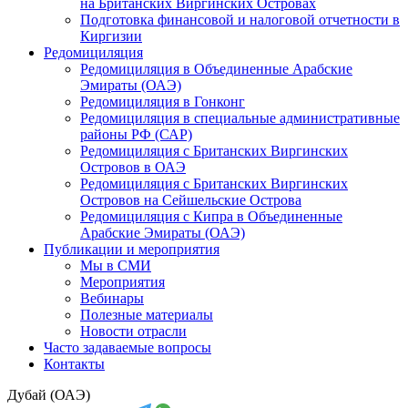
на Британских Виргинских Островах
Подготовка финансовой и налоговой отчетности в
Киргизии
Редомициляция
Редомициляция в Объединенные Арабские
Эмираты (ОАЭ)
Редомициляция в Гонконг
Редомициляция в специальные административные
районы РФ (САР)
Редомициляция с Британских Виргинских
Островов в ОАЭ
Редомициляция с Британских Виргинских
Островов на Сейшельские Острова
Редомициляция с Кипра в Объединенные
Арабские Эмираты (ОАЭ)
Публикации и мероприятия
Мы в СМИ
Мероприятия
Вебинары
Полезные материалы
Новости отрасли
Часто задаваемые вопросы
Контакты
Дубай (ОАЭ)