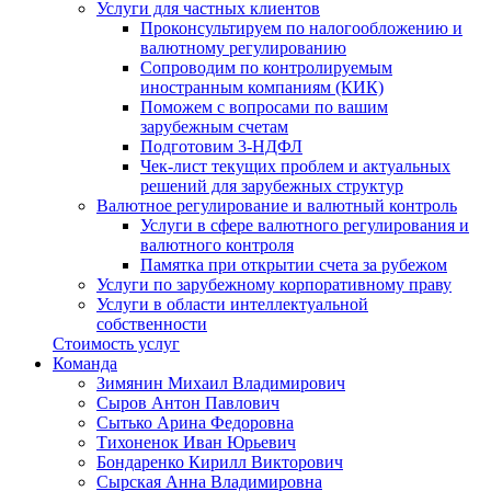
Услуги для частных клиентов
Проконсультируем по налогообложению и
валютному регулированию
Сопроводим по контролируемым
иностранным компаниям (КИК)
Поможем с вопросами по вашим
зарубежным счетам
Подготовим 3-НДФЛ
Чек-лист текущих проблем и актуальных
решений для зарубежных структур
Валютное регулирование и валютный контроль
Услуги в сфере валютного регулирования и
валютного контроля
Памятка при открытии счета за рубежом
Услуги по зарубежному корпоративному праву
Услуги в области интеллектуальной
собственности
Стоимость услуг
Команда
Зимянин Михаил Владимирович
Сыров Антон Павлович
Сытько Арина Федоровна
Тихоненок Иван Юрьевич
Бондаренко Кирилл Викторович
Сырская Анна Владимировна