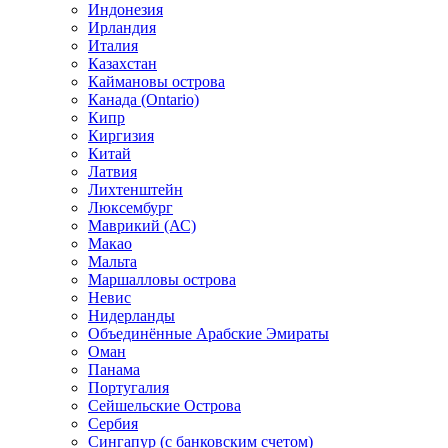
Индонезия
Ирландия
Италия
Казахстан
Каймановы острова
Канада (Ontario)
Кипр
Киргизия
Китай
Латвия
Лихтенштейн
Люксембург
Маврикий (АС)
Макао
Мальта
Маршалловы острова
Нeвис
Нидерланды
Объединённые Арабские Эмираты
Оман
Панама
Португалия
Сейшельские Острова
Сербия
Сингапур (c банковским счетом)