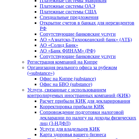
Платежные системы Маврикия
Платежные системы ОАЭ
Платежные системы США
Специальные предложения
Открытие счетов в банках для нерезидентов
РФ
Сопутствующие банковские услуги
АО «Азиатско-Тихоокеанский банк» (АТБ)
АО «Солид Банк»
АО «Банк ФИНАМ» (РФ)
Сопутствующие банковские услуги
Регистрация компаний на Кипре
Организация реального офиса за рубежом
(«substance»)
Офис на Кипре (substance)
Офис на БВО (substance)
Услуги, связанные с использованием
контролируемых иностранных компаний (КИК)
Расчет прибыли КИК для декларирования
Корректировка прибыли КИК
Сопровождение подготовки налоговой
декларации по налогу на доходы физических
лиц (3-НДФЛ)
Услуги для владельцев КИК
Карта здоровья вашего бизнеса