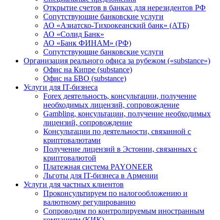
Открытие счетов в банках для нерезидентов РФ
Сопутствующие банковские услуги
АО «Азиатско-Тихоокеанский банк» (АТБ)
АО «Солид Банк»
АО «Банк ФИНАМ» (РФ)
Сопутствующие банковские услуги
Организация реального офиса за рубежом («substance»)
Офис на Кипре (substance)
Офис на БВО (substance)
Услуги для IT-бизнеса
Forex деятельность, консультации, получение
необходимых лицензий, сопровождение
Gambling, консультации, получение необходимых
лицензий, сопровождение
Консультации по деятельности, связанной с
криптовалютами
Получение лицензий в Эстонии, связанных с
криптовалютой
Платежная система PAYONEER
Льготы для IT-бизнеса в Армении
Услуги для частных клиентов
Проконсультируем по налогообложению и
валютному регулированию
Сопроводим по контролируемым иностранным
компаниям (КИК)