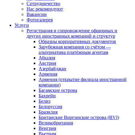
Сотрудничество
Нас рекомендуют
Вакансии
Фотогалерея
Услуги
Регистрация и сопровождение офшорных и
других иностранных компаний и структур
Образцы корпоративных документов
Зарубежная компания со счётом —
альтернатива платёжным агентам
Абхазия
Австрия
Азербайджан
Армения
Армения (открытие филиала иностранной
компании)
Багамские острова
Бахрейн
Белиз
Белоруссия
Бразилия
Британские Виргинские острова (BVI)
Великобритания
Венгрия
Вьетнам