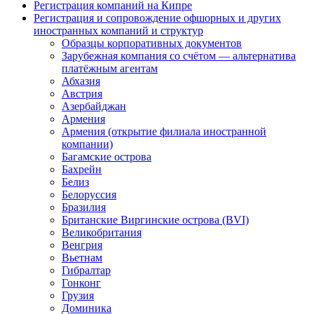
Регистрация компаний на Кипре
Регистрация и сопровождение офшорных и других
иностранных компаний и структур
Образцы корпоративных документов
Зарубежная компания со счётом — альтернатива
платёжным агентам
Абхазия
Австрия
Азербайджан
Армения
Армения (открытие филиала иностранной
компании)
Багамские острова
Бахрейн
Белиз
Белоруссия
Бразилия
Британские Виргинские острова (BVI)
Великобритания
Венгрия
Вьетнам
Гибралтар
Гонконг
Грузия
Доминика