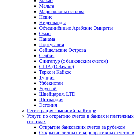
Макао
Мальта
Маршалловы острова
Нeвис
Нидерланды
Объединённые Арабские Эмираты
Оман
Панама
Португалия
Сейшельские Острова
Сербия
Сингапур (c банковским счетом)
США (Delaware)
Теркс и Кайкос
Турция
Узбекистан
Уругвай
Швейцария, LTD
Шотландия
Эстония
Регистрация компаний на Кипре
Услуги по открытию счетов в банках и платежных
системах
Открытие банковских счетов за рубежом
Открытие личных и корпоративных счетов в