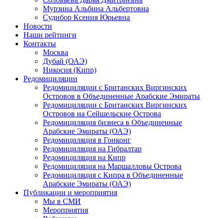
Мурзина Альбина Альбертовна
Судибор Ксения Юрьевна
Новости
Наши рейтинги
Контакты
Москва
Дубай (ОАЭ)
Никосия (Кипр)
Редомициляции
Редомициляции с Британских Виргинских
Островов в Объединенные Арабские Эмираты
Редомициляции с Британских Виргинских
Островов на Сейшельские Острова
Редомициляция бизнеса в Объединенные
Арабские Эмираты (ОАЭ)
Редомициляция в Гонконг
Редомициляция на Гибралтар
Редомициляция на Кипр
Редомициляция на Маршалловы Острова
Редомициляция с Кипра в Объединенные
Арабские Эмираты (ОАЭ)
Публикации и мероприятия
Мы в СМИ
Мероприятия