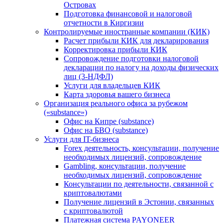
Островах
Подготовка финансовой и налоговой
отчетности в Киргизии
Контролируемые иностранные компании (КИК)
Расчет прибыли КИК для декларирования
Корректировка прибыли КИК
Сопровождение подготовки налоговой
декларации по налогу на доходы физических
лиц (3-НДФЛ)
Услуги для владельцев КИК
Карта здоровья вашего бизнеса
Организация реального офиса за рубежом
(«substance»)
Офис на Кипре (substance)
Офис на БВО (substance)
Услуги для IT-бизнеса
Forex деятельность, консультации, получение
необходимых лицензий, сопровождение
Gambling, консультации, получение
необходимых лицензий, сопровождение
Консультации по деятельности, связанной с
криптовалютами
Получение лицензий в Эстонии, связанных
с криптовалютой
Платежная система PAYONEER