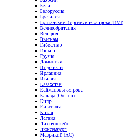
Белиз
Белоруссия
Бразилия
Британские Виргинские острова (BVI)
Великобритания
Венгрия
Вьетнам
Гибралтар
Гонконг
Грузия
Доминика
Индонезия
Ирландия
Италия
Казахстан
Каймановы острова
Канада (Ontario)
Кипр
Киргизия
Китай
Латвия
Лихтенштейн
Люксембург
Маврикий (АС)