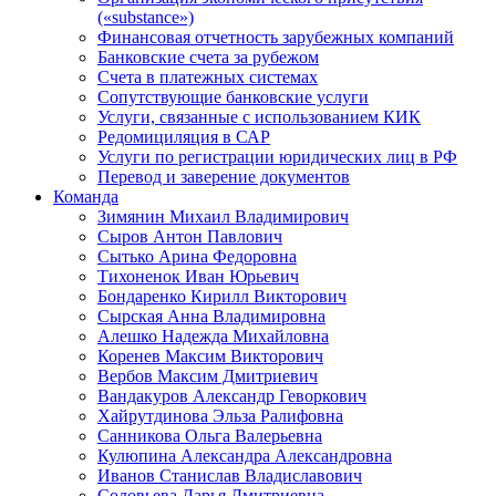
(«substance»)
Финансовая отчетность зарубежных компаний
Банковские счета за рубежом
Счета в платежных системах
Сопутствующие банковские услуги
Услуги, связанные с использованием КИК
Редомициляция в САР
Услуги по регистрации юридических лиц в РФ
Перевод и заверение документов
Команда
Зимянин Михаил Владимирович
Сыров Антон Павлович
Сытько Арина Федоровна
Тихоненок Иван Юрьевич
Бондаренко Кирилл Викторович
Сырская Анна Владимировна
Алешко Надежда Михайловна
Коренев Максим Викторович
Вербов Максим Дмитриевич
Вандакуров Александр Геворкович
Хайрутдинова Эльза Ралифовна
Санникова Ольга Валерьевна
Кулюпина Александра Александровна
Иванов Станислав Владиславович
Соловьева Дарья Дмитриевна