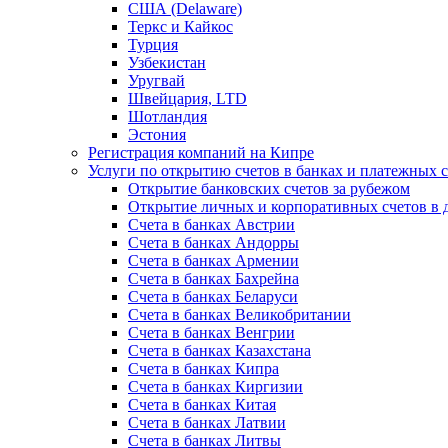
США (Delaware)
Теркс и Кайкос
Турция
Узбекистан
Уругвай
Швейцария, LTD
Шотландия
Эстония
Регистрация компаний на Кипре
Услуги по открытию счетов в банках и платежных 
Открытие банковских счетов за рубежом
Открытие личных и корпоративных счетов в 
Счета в банках Австрии
Счета в банках Андорры
Счета в банках Армении
Счета в банках Бахрейна
Счета в банках Беларуси
Счета в банках Великобритании
Счета в банках Венгрии
Счета в банках Казахстана
Счета в банках Кипра
Счета в банках Киргизии
Счета в банках Китая
Счета в банках Латвии
Счета в банках Литвы