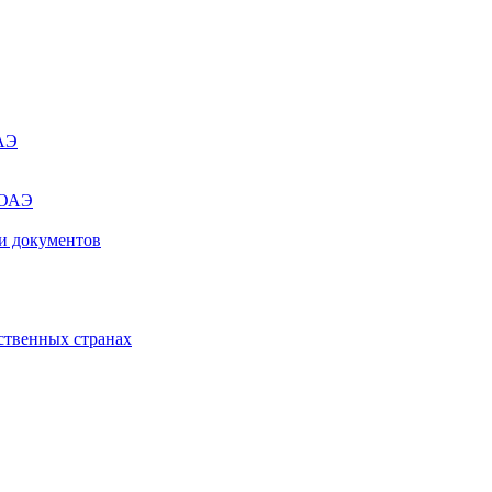
ОАЭ
 ОАЭ
и документов
ственных странах