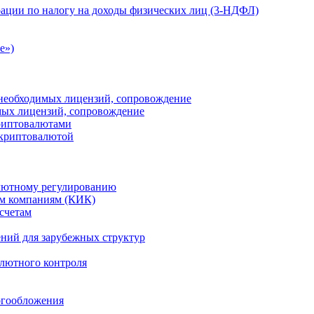
ации по налогу на доходы физических лиц (3-НДФЛ)
e»)
е необходимых лицензий, сопровождение
имых лицензий, сопровождение
криптовалютами
 криптовалютой
лютному регулированию
м компаниям (КИК)
счетам
ений для зарубежных структур
алютного контроля
огообложения