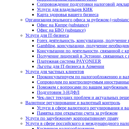
Сопровождение подготовки налоговой деклар
Услуги для владельцев КИК
Карта здоровья вашего бизнеса
Организация реального офиса за рубежом («substanc
Офис на Кипре (substance)
Офис на БВО (substance)
Услуги для IT-бизнеса
Forex деятельность, консультации, получени
Gambling, консультации, получение необход
Консультации по деятельности, связанной с 
Получение лицензий в Эстонии, связанных с
Платежная система PAYONEER
Льготы для IT-бизнеса в Армении
Услуги для частных клиентов
Проконсультируем по налогообложению и ва
Сопроводим по контролируемым иностранны
Поможем с вопросами по вашим зарубежным 
Подготовим 3-НДФЛ
Чек-лист текущих проблем и актуальных реш
Валютное регулирование и валютный контроль
Услуги в сфере валютного регулирования и в
Памятка при открытии счета за рубежом
Услуги по зарубежному корпоративному праву
Услуги в сфере российского и международного нал
Косвенное налогообложение