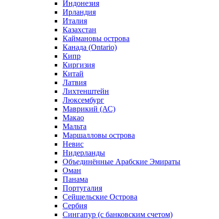
Индонезия
Ирландия
Италия
Казахстан
Каймановы острова
Канада (Ontario)
Кипр
Киргизия
Китай
Латвия
Лихтенштейн
Люксембург
Маврикий (АС)
Макао
Мальта
Маршалловы острова
Нeвис
Нидерланды
Объединённые Арабские Эмираты
Оман
Панама
Португалия
Сейшельские Острова
Сербия
Сингапур (c банковским счетом)