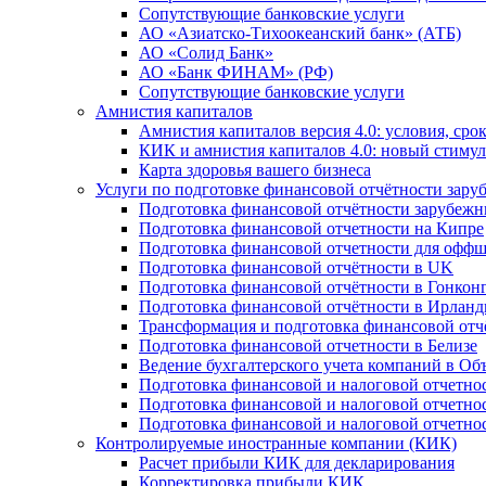
Сопутствующие банковские услуги
АО «Азиатско-Тихоокеанский банк» (АТБ)
АО «Солид Банк»
АО «Банк ФИНАМ» (РФ)
Сопутствующие банковские услуги
Амнистия капиталов
Амнистия капиталов версия 4.0: условия, сро
КИК и амнистия капиталов 4.0: новый стимул
Карта здоровья вашего бизнеса
Услуги по подготовке финансовой отчётности за
Подготовка финансовой отчётности зарубеж
Подготовка финансовой отчетности на Кипре
Подготовка финансовой отчетности для офф
Подготовка финансовой отчётности в UK
Подготовка финансовой отчётности в Гонкон
Подготовка финансовой отчётности в Ирлан
Трансформация и подготовка финансовой от
Подготовка финансовой отчетности в Белизе
Ведение бухгалтерского учета компаний в О
Подготовка финансовой и налоговой отчетно
Подготовка финансовой и налоговой отчетно
Подготовка финансовой и налоговой отчетно
Контролируемые иностранные компании (КИК)
Расчет прибыли КИК для декларирования
Корректировка прибыли КИК