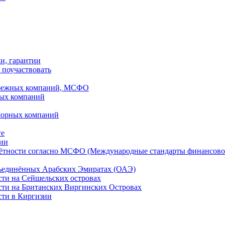
ки, гарантии
 поучаствовать
рубежных компаний, МСФО
ных компаний
шорных компаний
ге
дии
чётности согласно МСФО (Международные стандарты финансово
бъединённых Арабских Эмиратах (ОАЭ)
сти на Сейшельских островах
сти на Британских Виргинских Островах
сти в Киргизии