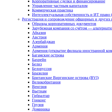
Корпоративные сделки и финансирование
Управление частным капиталом
Коммерческая практика
Интеллектуальная собственность и ИТ право (
Регистрация и сопровождение офшорных и других 
Образцы корпоративных документов
Зарубежная компания со счётом — альтернат
Абхазия
Австрия
Азербайджан
Армения
Армения (открытие филиала иностранной ко
Багамские острова
Бахрейн
Белиз
Белоруссия
Бразилия
Британские Виргинские острова (BVI)
Великобритания
Венгрия
Вьетнам
Гибралтар
Гонконг
Грузия
Доминика