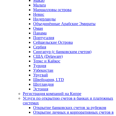
Макао
Мальта
Маршалловы острова
Нeвис
Нидерланды
Объединённые Арабские Эмираты
Оман
Панама
Португалия
Сейшельские Острова
Сербия
Сингапур (c банковским счетом)
США (Delaware)
Теркс и Кайкос
Турция
Узбекистан
Уругвай
Швейцария, LTD
Шотландия
Эстония
Регистрация компаний на Кипре
Услуги по открытию счетов в банках и платежных
системах
Открытие банковских счетов за рубежом
Открытие личных и корпоративных счетов в