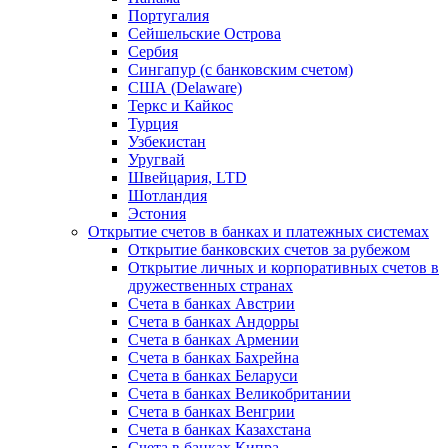
Португалия
Сейшельские Острова
Сербия
Сингапур (c банковским счетом)
США (Delaware)
Теркс и Кайкос
Турция
Узбекистан
Уругвай
Швейцария, LTD
Шотландия
Эстония
Открытие счетов в банках и платежных системах
Открытие банковских счетов за рубежом
Открытие личных и корпоративных счетов в
дружественных странах
Счета в банках Австрии
Счета в банках Андорры
Счета в банках Армении
Счета в банках Бахрейна
Счета в банках Беларуси
Счета в банках Великобритании
Счета в банках Венгрии
Счета в банках Казахстана
Счета в банках Кипра