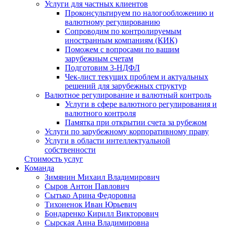
Услуги для частных клиентов
Проконсультируем по налогообложению и
валютному регулированию
Сопроводим по контролируемым
иностранным компаниям (КИК)
Поможем с вопросами по вашим
зарубежным счетам
Подготовим 3-НДФЛ
Чек-лист текущих проблем и актуальных
решений для зарубежных структур
Валютное регулирование и валютный контроль
Услуги в сфере валютного регулирования и
валютного контроля
Памятка при открытии счета за рубежом
Услуги по зарубежному корпоративному праву
Услуги в области интеллектуальной
собственности
Стоимость услуг
Команда
Зимянин Михаил Владимирович
Сыров Антон Павлович
Сытько Арина Федоровна
Тихоненок Иван Юрьевич
Бондаренко Кирилл Викторович
Сырская Анна Владимировна