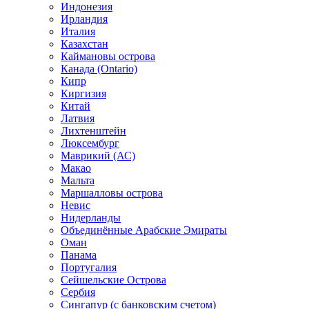
Индонезия
Ирландия
Италия
Казахстан
Каймановы острова
Канада (Ontario)
Кипр
Киргизия
Китай
Латвия
Лихтенштейн
Люксембург
Маврикий (АС)
Макао
Мальта
Маршалловы острова
Нeвис
Нидерланды
Объединённые Арабские Эмираты
Оман
Панама
Португалия
Сейшельские Острова
Сербия
Сингапур (c банковским счетом)