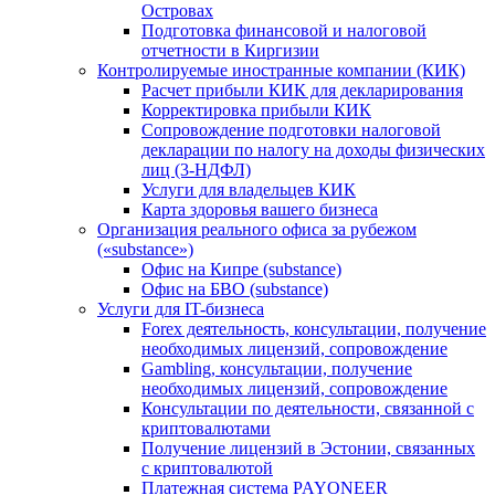
Островах
Подготовка финансовой и налоговой
отчетности в Киргизии
Контролируемые иностранные компании (КИК)
Расчет прибыли КИК для декларирования
Корректировка прибыли КИК
Сопровождение подготовки налоговой
декларации по налогу на доходы физических
лиц (3-НДФЛ)
Услуги для владельцев КИК
Карта здоровья вашего бизнеса
Организация реального офиса за рубежом
(«substance»)
Офис на Кипре (substance)
Офис на БВО (substance)
Услуги для IT-бизнеса
Forex деятельность, консультации, получение
необходимых лицензий, сопровождение
Gambling, консультации, получение
необходимых лицензий, сопровождение
Консультации по деятельности, связанной с
криптовалютами
Получение лицензий в Эстонии, связанных
с криптовалютой
Платежная система PAYONEER