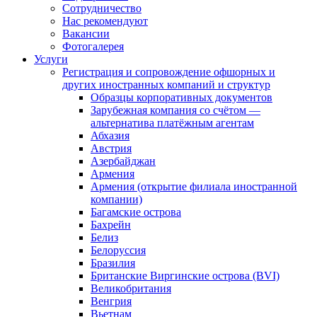
Сотрудничество
Нас рекомендуют
Вакансии
Фотогалерея
Услуги
Регистрация и сопровождение офшорных и
других иностранных компаний и структур
Образцы корпоративных документов
Зарубежная компания со счётом —
альтернатива платёжным агентам
Абхазия
Австрия
Азербайджан
Армения
Армения (открытие филиала иностранной
компании)
Багамские острова
Бахрейн
Белиз
Белоруссия
Бразилия
Британские Виргинские острова (BVI)
Великобритания
Венгрия
Вьетнам