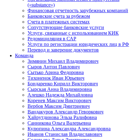
(«substance»)
Финансовая отчетность зарубежных компаний
Банковские счета за рубежом
Счета в платежных системах
Сопутствующие банковские услуги
Услуги, связанные с использованием КИК
Редомициляция в САР
Услуги по регистрации юридических лиц в РФ
Перевод и заверение документов
Команда
Зимянин Михаил Владимирович
Сыров Антон Павлович
Сытько Арина Федоровна
Тихоненок Иван Юрьевич
Бондаренко Кирилл Викторович
Сырская Анна Владимировна
Алешко Надежда Михайловна
Коренев Максим Викторович
Вербов Максим Дмитриевич
Вандакуров Александр Геворкович
Хайрутдинова Эльза Ралифовна
Санникова Ольга Валерьевна
Кулюпина Александра Александровна
Иванов Станислав Владиславович
Соловьева Дарья Дмитриевна