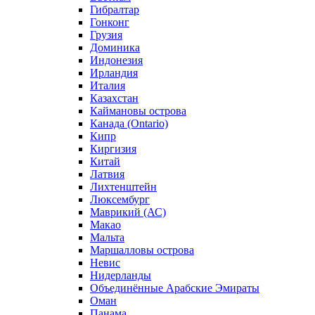
Гибралтар
Гонконг
Грузия
Доминика
Индонезия
Ирландия
Италия
Казахстан
Каймановы острова
Канада (Ontario)
Кипр
Киргизия
Китай
Латвия
Лихтенштейн
Люксембург
Маврикий (АС)
Макао
Мальта
Маршалловы острова
Нeвис
Нидерланды
Объединённые Арабские Эмираты
Оман
Панама