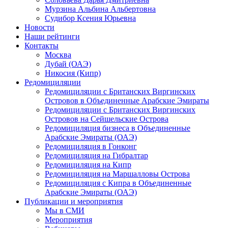
Мурзина Альбина Альбертовна
Судибор Ксения Юрьевна
Новости
Наши рейтинги
Контакты
Москва
Дубай (ОАЭ)
Никосия (Кипр)
Редомициляции
Редомициляции с Британских Виргинских
Островов в Объединенные Арабские Эмираты
Редомициляции с Британских Виргинских
Островов на Сейшельские Острова
Редомициляция бизнеса в Объединенные
Арабские Эмираты (ОАЭ)
Редомициляция в Гонконг
Редомициляция на Гибралтар
Редомициляция на Кипр
Редомициляция на Маршалловы Острова
Редомициляция с Кипра в Объединенные
Арабские Эмираты (ОАЭ)
Публикации и мероприятия
Мы в СМИ
Мероприятия