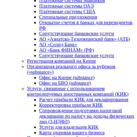
Платежные системы Маврикия
Платежные системы ОАЭ
Платежные системы США
Специальные предложения
Открытие счетов в банках для нерезидентов
РФ
Сопутствующие банковские услуги
АО «Азиатско-Тихоокеанский банк» (АТБ)
АО «Солид Банк»
АО «Банк ФИНАМ» (РФ)
Сопутствующие банковские услуги
Регистрация компаний на Кипре
Организация реального офиса за рубежом
(«substance»)
Офис на Кипре (substance)
Офис на БВО (substance)
Услуги, связанные с использованием
контролируемых иностранных компаний (КИК)
Расчет прибыли КИК для декларирования
Корректировка прибыли КИК
Сопровождение подготовки налоговой
декларации по налогу на доходы физических
лиц (3-НДФЛ)
Услуги для владельцев КИК
Карта здоровья вашего бизнеса