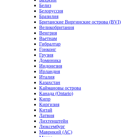
Белиз
Белоруссия
Бразилия
Британские Виргинские острова (BVI)
Великобритания
Венгрия
Вьетнам
Гибралтар
Гонконг
Грузия
Доминика
Индонезия
Ирландия
Италия
Казахстан
Каймановы острова
Канада (Ontario)
Кипр
Киргизия
Китай
Латвия
Лихтенштейн
Люксембург
Маврикий (АС)