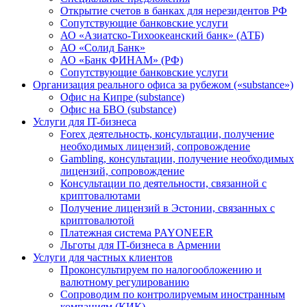
Открытие счетов в банках для нерезидентов РФ
Сопутствующие банковские услуги
АО «Азиатско-Тихоокеанский банк» (АТБ)
АО «Солид Банк»
АО «Банк ФИНАМ» (РФ)
Сопутствующие банковские услуги
Организация реального офиса за рубежом («substance»)
Офис на Кипре (substance)
Офис на БВО (substance)
Услуги для IT-бизнеса
Forex деятельность, консультации, получение
необходимых лицензий, сопровождение
Gambling, консультации, получение необходимых
лицензий, сопровождение
Консультации по деятельности, связанной с
криптовалютами
Получение лицензий в Эстонии, связанных с
криптовалютой
Платежная система PAYONEER
Льготы для IT-бизнеса в Армении
Услуги для частных клиентов
Проконсультируем по налогообложению и
валютному регулированию
Сопроводим по контролируемым иностранным
компаниям (КИК)