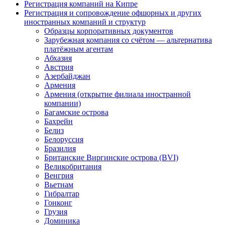
Регистрация компаний на Кипре
Регистрация и сопровождение офшорных и других
иностранных компаний и структур
Образцы корпоративных документов
Зарубежная компания со счётом — альтернатива
платёжным агентам
Абхазия
Австрия
Азербайджан
Армения
Армения (открытие филиала иностранной
компании)
Багамские острова
Бахрейн
Белиз
Белоруссия
Бразилия
Британские Виргинские острова (BVI)
Великобритания
Венгрия
Вьетнам
Гибралтар
Гонконг
Грузия
Доминика