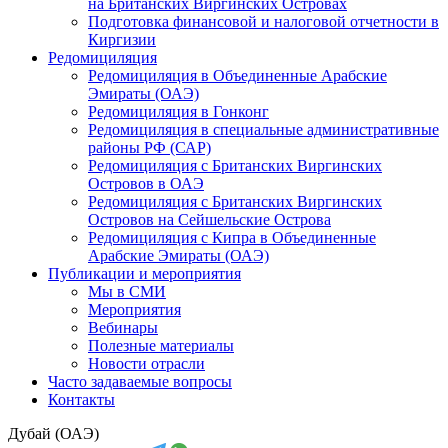
на Британских Виргинских Островах
Подготовка финансовой и налоговой отчетности в
Киргизии
Редомициляция
Редомициляция в Объединенные Арабские
Эмираты (ОАЭ)
Редомициляция в Гонконг
Редомициляция в специальные административные
районы РФ (САР)
Редомициляция с Британских Виргинских
Островов в ОАЭ
Редомициляция с Британских Виргинских
Островов на Сейшельские Острова
Редомициляция с Кипра в Объединенные
Арабские Эмираты (ОАЭ)
Публикации и мероприятия
Мы в СМИ
Мероприятия
Вебинары
Полезные материалы
Новости отрасли
Часто задаваемые вопросы
Контакты
Дубай (ОАЭ)