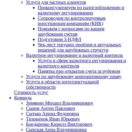
Услуги для частных клиентов
Проконсультируем по налогообложению и
валютному регулированию
Сопроводим по контролируемым
иностранным компаниям (КИК)
Поможем с вопросами по вашим
зарубежным счетам
Подготовим 3-НДФЛ
Чек-лист текущих проблем и актуальных
решений для зарубежных структур
Валютное регулирование и валютный контроль
Услуги в сфере валютного регулирования и
валютного контроля
Памятка при открытии счета за рубежом
Услуги по зарубежному корпоративному праву
Услуги в области интеллектуальной
собственности
Стоимость услуг
Команда
Зимянин Михаил Владимирович
Сыров Антон Павлович
Сытько Арина Федоровна
Тихоненок Иван Юрьевич
Бондаренко Кирилл Викторович
Сырская Анна Владимировна