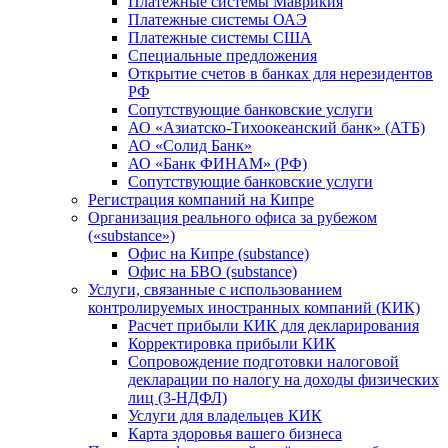
Платежные системы Маврикия
Платежные системы ОАЭ
Платежные системы США
Специальные предложения
Открытие счетов в банках для нерезидентов
РФ
Сопутствующие банковские услуги
АО «Азиатско-Тихоокеанский банк» (АТБ)
АО «Солид Банк»
АО «Банк ФИНАМ» (РФ)
Сопутствующие банковские услуги
Регистрация компаний на Кипре
Организация реального офиса за рубежом
(«substance»)
Офис на Кипре (substance)
Офис на БВО (substance)
Услуги, связанные с использованием
контролируемых иностранных компаний (КИК)
Расчет прибыли КИК для декларирования
Корректировка прибыли КИК
Сопровождение подготовки налоговой
декларации по налогу на доходы физических
лиц (3-НДФЛ)
Услуги для владельцев КИК
Карта здоровья вашего бизнеса