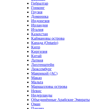
Гибралтар
Гонконг
Грузия
Доминика
Индонезия
Ирландия
Италия
Казахстан
Каймановы острова
Канада (Ontario)
Кипр
Киргизия
Китай
Латвия
Лихтенштейн
Люксембург
Маврикий (АС)
Макао
Мальта
Маршалловы острова
Нeвис
Нидерланды
Объединённые Арабские Эмираты
Оман
Панама