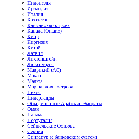
Индонезия
Ирландия
Италия
Казахстан
Каймановы острова
Канада (Ontario)
Кипр
Киргизия
Китай
Латвия
Лихтенштейн
Люксембург
Маврикий (АС)
Макао
Мальта
Маршалловы острова
Нeвис
Нидерланды
Объединённые Арабские Эмираты
Оман
Панама
Португалия
Сейшельские Острова
Сербия
Сингапур (c банковским счетом)