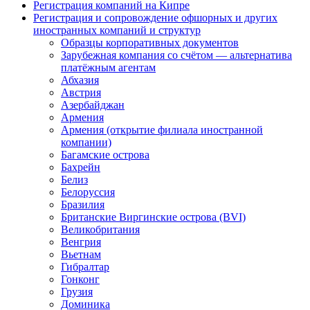
Регистрация компаний на Кипре
Регистрация и сопровождение офшорных и других
иностранных компаний и структур
Образцы корпоративных документов
Зарубежная компания со счётом — альтернатива
платёжным агентам
Абхазия
Австрия
Азербайджан
Армения
Армения (открытие филиала иностранной
компании)
Багамские острова
Бахрейн
Белиз
Белоруссия
Бразилия
Британские Виргинские острова (BVI)
Великобритания
Венгрия
Вьетнам
Гибралтар
Гонконг
Грузия
Доминика