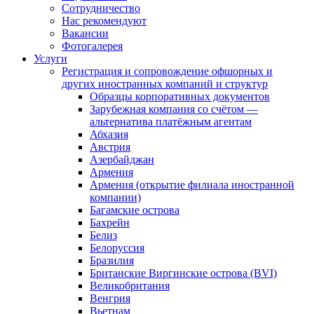
Сотрудничество
Нас рекомендуют
Вакансии
Фотогалерея
Услуги
Регистрация и сопровождение офшорных и
других иностранных компаний и структур
Образцы корпоративных документов
Зарубежная компания со счётом —
альтернатива платёжным агентам
Абхазия
Австрия
Азербайджан
Армения
Армения (открытие филиала иностранной
компании)
Багамские острова
Бахрейн
Белиз
Белоруссия
Бразилия
Британские Виргинские острова (BVI)
Великобритания
Венгрия
Вьетнам