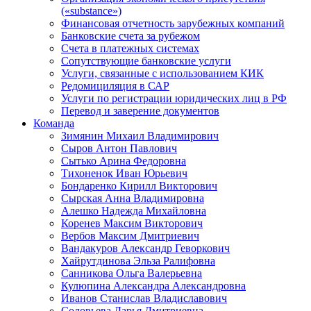
(«substance»)
Финансовая отчетность зарубежных компаний
Банковские счета за рубежом
Счета в платежных системах
Сопутствующие банковские услуги
Услуги, связанные с использованием КИК
Редомициляция в САР
Услуги по регистрации юридических лиц в РФ
Перевод и заверение документов
Команда
Зимянин Михаил Владимирович
Сыров Антон Павлович
Сытько Арина Федоровна
Тихоненок Иван Юрьевич
Бондаренко Кирилл Викторович
Сырская Анна Владимировна
Алешко Надежда Михайловна
Коренев Максим Викторович
Вербов Максим Дмитриевич
Вандакуров Александр Геворкович
Хайрутдинова Эльза Ралифовна
Санникова Ольга Валерьевна
Кулюпина Александра Александровна
Иванов Станислав Владиславович
Соловьева Дарья Дмитриевна