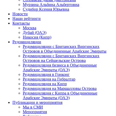
Мурзина Альбина Альбертовна
Судибор Ксения Юрьевна
Новости
Наши рейтинги
Контакты
Москва
Дубай (ОАЭ)
Никосия (Кипр)
Редомициляции
Редомициляции с Британских Виргинских
Островов в Объединенные Арабские Эмираты
Редомициляции с Британских Виргинских
Островов на Сейшельские Острова
Редомициляция бизнеса в Объединенные
Арабские Эмираты (ОАЭ)
Редомициляция в Гонконг
Редомициляция на Гибралтар
Редомициляция на Кипр
Редомициляция на Маршалловы Острова
Редомициляция с Кипра в Объединенные
Арабские Эмираты (ОАЭ)
Публикации и мероприятия
Мы в СМИ
Мероприятия