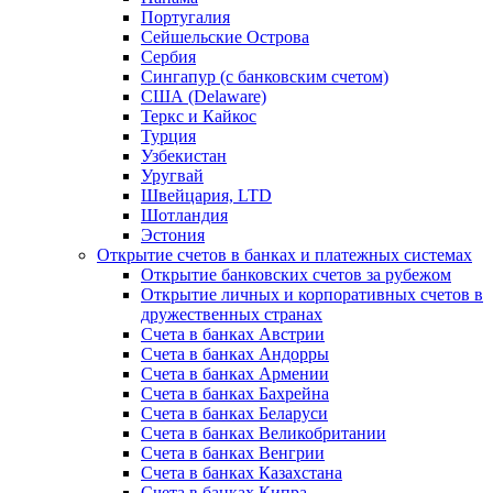
Португалия
Сейшельские Острова
Сербия
Сингапур (c банковским счетом)
США (Delaware)
Теркс и Кайкос
Турция
Узбекистан
Уругвай
Швейцария, LTD
Шотландия
Эстония
Открытие счетов в банках и платежных системах
Открытие банковских счетов за рубежом
Открытие личных и корпоративных счетов в
дружественных странах
Счета в банках Австрии
Счета в банках Андорры
Счета в банках Армении
Счета в банках Бахрейна
Счета в банках Беларуси
Счета в банках Великобритании
Счета в банках Венгрии
Счета в банках Казахстана
Счета в банках Кипра