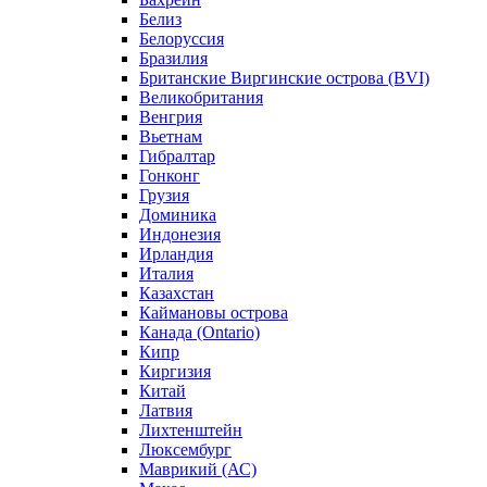
Белиз
Белоруссия
Бразилия
Британские Виргинские острова (BVI)
Великобритания
Венгрия
Вьетнам
Гибралтар
Гонконг
Грузия
Доминика
Индонезия
Ирландия
Италия
Казахстан
Каймановы острова
Канада (Ontario)
Кипр
Киргизия
Китай
Латвия
Лихтенштейн
Люксембург
Маврикий (АС)