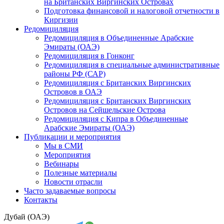
на Британских Виргинских Островах
Подготовка финансовой и налоговой отчетности в
Киргизии
Редомициляция
Редомициляция в Объединенные Арабские
Эмираты (ОАЭ)
Редомициляция в Гонконг
Редомициляция в специальные административные
районы РФ (САР)
Редомициляция с Британских Виргинских
Островов в ОАЭ
Редомициляция с Британских Виргинских
Островов на Сейшельские Острова
Редомициляция с Кипра в Объединенные
Арабские Эмираты (ОАЭ)
Публикации и мероприятия
Мы в СМИ
Мероприятия
Вебинары
Полезные материалы
Новости отрасли
Часто задаваемые вопросы
Контакты
Дубай (ОАЭ)