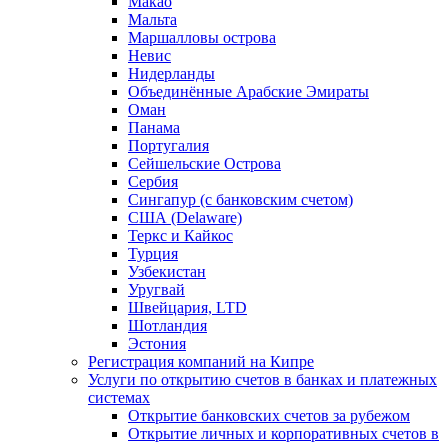
Макао
Мальта
Маршалловы острова
Нeвис
Нидерланды
Объединённые Арабские Эмираты
Оман
Панама
Португалия
Сейшельские Острова
Сербия
Сингапур (c банковским счетом)
США (Delaware)
Теркс и Кайкос
Турция
Узбекистан
Уругвай
Швейцария, LTD
Шотландия
Эстония
Регистрация компаний на Кипре
Услуги по открытию счетов в банках и платежных
системах
Открытие банковских счетов за рубежом
Открытие личных и корпоративных счетов в