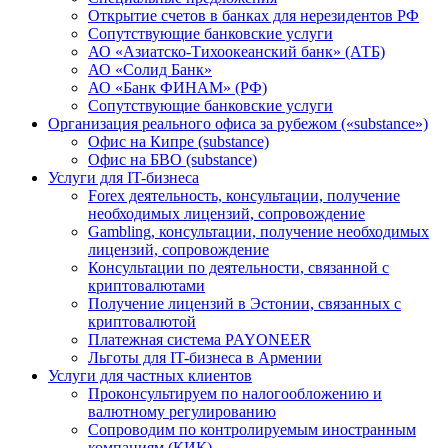
Открытие счетов в банках для нерезидентов РФ
Сопутствующие банковские услуги
АО «Азиатско-Тихоокеанский банк» (АТБ)
АО «Солид Банк»
АО «Банк ФИНАМ» (РФ)
Сопутствующие банковские услуги
Организация реального офиса за рубежом («substance»)
Офис на Кипре (substance)
Офис на БВО (substance)
Услуги для IT-бизнеса
Forex деятельность, консультации, получение
необходимых лицензий, сопровождение
Gambling, консультации, получение необходимых
лицензий, сопровождение
Консультации по деятельности, связанной с
криптовалютами
Получение лицензий в Эстонии, связанных с
криптовалютой
Платежная система PAYONEER
Льготы для IT-бизнеса в Армении
Услуги для частных клиентов
Проконсультируем по налогообложению и
валютному регулированию
Сопроводим по контролируемым иностранным
компаниям (КИК)