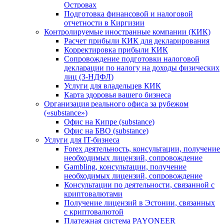
Островах
Подготовка финансовой и налоговой
отчетности в Киргизии
Контролируемые иностранные компании (КИК)
Расчет прибыли КИК для декларирования
Корректировка прибыли КИК
Сопровождение подготовки налоговой
декларации по налогу на доходы физических
лиц (3-НДФЛ)
Услуги для владельцев КИК
Карта здоровья вашего бизнеса
Организация реального офиса за рубежом
(«substance»)
Офис на Кипре (substance)
Офис на БВО (substance)
Услуги для IT-бизнеса
Forex деятельность, консультации, получение
необходимых лицензий, сопровождение
Gambling, консультации, получение
необходимых лицензий, сопровождение
Консультации по деятельности, связанной с
криптовалютами
Получение лицензий в Эстонии, связанных
с криптовалютой
Платежная система PAYONEER