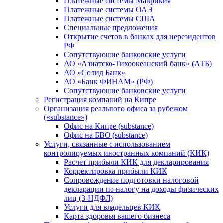
Платежные системы Маврикия
Платежные системы ОАЭ
Платежные системы США
Специальные предложения
Открытие счетов в банках для нерезидентов
РФ
Сопутствующие банковские услуги
АО «Азиатско-Тихоокеанский банк» (АТБ)
АО «Солид Банк»
АО «Банк ФИНАМ» (РФ)
Сопутствующие банковские услуги
Регистрация компаний на Кипре
Организация реального офиса за рубежом
(«substance»)
Офис на Кипре (substance)
Офис на БВО (substance)
Услуги, связанные с использованием
контролируемых иностранных компаний (КИК)
Расчет прибыли КИК для декларирования
Корректировка прибыли КИК
Сопровождение подготовки налоговой
декларации по налогу на доходы физических
лиц (3-НДФЛ)
Услуги для владельцев КИК
Карта здоровья вашего бизнеса