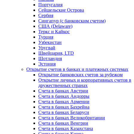
Португалия
Сейшельские Острова
Сербия
Сингапур (c банковским счетом)
США (Delaware)
Теркс и Кайкос
Турция
Узбекистан
Уругвай
Швейцария, LTD
Шотландия
Эстония
Открытие счетов в банках и платежных системах
Открытие банковских счетов за рубежом
Открытие личных и корпоративных счетов в
дружественных странах
Счета в банках Австрии
Счета в банках Андорры
Счета в банках Армении
Счета в банках Бахрейна
Счета в банках Беларуси
Счета в банках Великобритании
Счета в банках Венгрии
Счета в банках Казахстана
Счета в банках Кипра