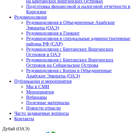
на Британских Виргинских Островах
Подготовка финансовой и налоговой отчетности в
Киргизии
Редомициляция
Редомициляция в Объединенные Арабские
Эмираты (ОАЭ)
Редомициляция в Гонконг
Редомициляция в специальные административные
районы РФ (САР)
Редомициляция с Британских Виргинских
Островов в ОАЭ
Редомициляция с Британских Виргинских
Островов на Сейшельские Острова
Редомициляция с Кипра в Объединенные
Арабские Эмираты (ОАЭ)
Публикации и мероприятия
Мы в СМИ
Мероприятия
Вебинары
Полезные материалы
Новости отрасли
Часто задаваемые вопросы
Контакты
Дубай (ОАЭ)