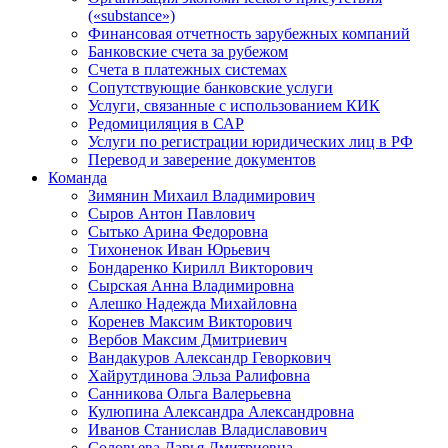
(«substance»)
Финансовая отчетность зарубежных компаний
Банковские счета за рубежом
Счета в платежных системах
Сопутствующие банковские услуги
Услуги, связанные с использованием КИК
Редомициляция в САР
Услуги по регистрации юридических лиц в РФ
Перевод и заверение документов
Команда
Зимянин Михаил Владимирович
Сыров Антон Павлович
Сытько Арина Федоровна
Тихоненок Иван Юрьевич
Бондаренко Кирилл Викторович
Сырская Анна Владимировна
Алешко Надежда Михайловна
Коренев Максим Викторович
Вербов Максим Дмитриевич
Вандакуров Александр Геворкович
Хайрутдинова Эльза Ралифовна
Санникова Ольга Валерьевна
Кулюпина Александра Александровна
Иванов Станислав Владиславович
Соловьева Дарья Дмитриевна