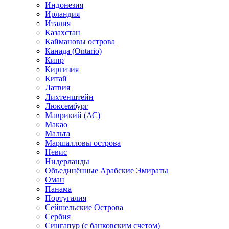
Индонезия
Ирландия
Италия
Казахстан
Каймановы острова
Канада (Ontario)
Кипр
Киргизия
Китай
Латвия
Лихтенштейн
Люксембург
Маврикий (АС)
Макао
Мальта
Маршалловы острова
Нeвис
Нидерланды
Объединённые Арабские Эмираты
Оман
Панама
Португалия
Сейшельские Острова
Сербия
Сингапур (c банковским счетом)