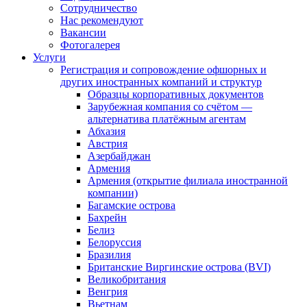
Сотрудничество
Нас рекомендуют
Вакансии
Фотогалерея
Услуги
Регистрация и сопровождение офшорных и
других иностранных компаний и структур
Образцы корпоративных документов
Зарубежная компания со счётом —
альтернатива платёжным агентам
Абхазия
Австрия
Азербайджан
Армения
Армения (открытие филиала иностранной
компании)
Багамские острова
Бахрейн
Белиз
Белоруссия
Бразилия
Британские Виргинские острова (BVI)
Великобритания
Венгрия
Вьетнам