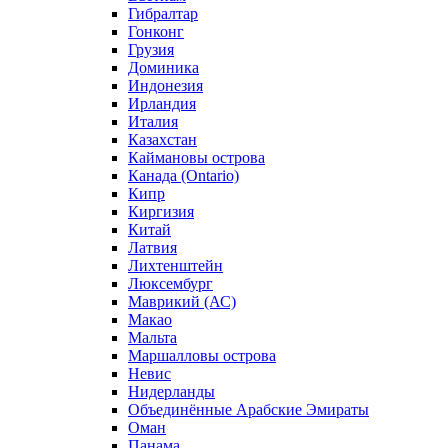
Гибралтар
Гонконг
Грузия
Доминика
Индонезия
Ирландия
Италия
Казахстан
Каймановы острова
Канада (Ontario)
Кипр
Киргизия
Китай
Латвия
Лихтенштейн
Люксембург
Маврикий (АС)
Макао
Мальта
Маршалловы острова
Нeвис
Нидерланды
Объединённые Арабские Эмираты
Оман
Панама