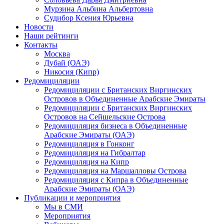
Мурзина Альбина Альбертовна
Судибор Ксения Юрьевна
Новости
Наши рейтинги
Контакты
Москва
Дубай (ОАЭ)
Никосия (Кипр)
Редомициляции
Редомициляции с Британских Виргинских
Островов в Объединенные Арабские Эмираты
Редомициляции с Британских Виргинских
Островов на Сейшельские Острова
Редомициляция бизнеса в Объединенные
Арабские Эмираты (ОАЭ)
Редомициляция в Гонконг
Редомициляция на Гибралтар
Редомициляция на Кипр
Редомициляция на Маршалловы Острова
Редомициляция с Кипра в Объединенные
Арабские Эмираты (ОАЭ)
Публикации и мероприятия
Мы в СМИ
Мероприятия