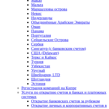
Макао
Мальта
Маршалловы острова
Нeвис
Нидерланды
Объединённые Арабские Эмираты
Оман
Панама
Португалия
Сейшельские Острова
Сербия
Сингапур (c банковским счетом)
США (Delaware)
Теркс и Кайкос
Турция
Узбекистан
Уругвай
Швейцария, LTD
Шотландия
Эстония
Регистрация компаний на Кипре
Услуги по открытию счетов в банках и платежных
системах
Открытие банковских счетов за рубежом
Открытие личных и корпоративных счетов в