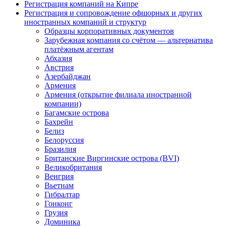
Регистрация компаний на Кипре
Регистрация и сопровождение офшорных и других
иностранных компаний и структур
Образцы корпоративных документов
Зарубежная компания со счётом — альтернатива
платёжным агентам
Абхазия
Австрия
Азербайджан
Армения
Армения (открытие филиала иностранной
компании)
Багамские острова
Бахрейн
Белиз
Белоруссия
Бразилия
Британские Виргинские острова (BVI)
Великобритания
Венгрия
Вьетнам
Гибралтар
Гонконг
Грузия
Доминика