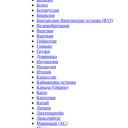
Белиз
Белоруссия
Бразилия
Британские Виргинские острова (BVI)
Великобритания
Венгрия
Вьетнам
Гибралтар
Гонконг
Грузия
Доминика
Индонезия
Ирландия
Италия
Казахстан
Каймановы острова
Канада (Ontario)
Кипр
Киргизия
Китай
Латвия
Лихтенштейн
Люксембург
Маврикий (АС)