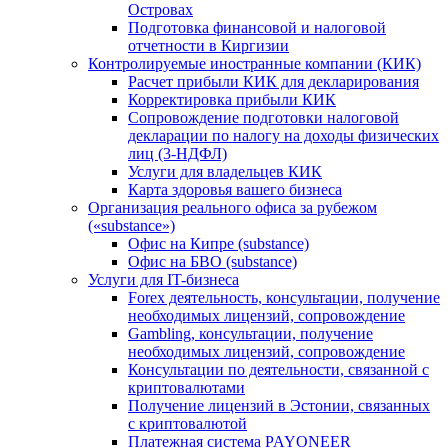
Островах
Подготовка финансовой и налоговой
отчетности в Киргизии
Контролируемые иностранные компании (КИК)
Расчет прибыли КИК для декларирования
Корректировка прибыли КИК
Сопровождение подготовки налоговой
декларации по налогу на доходы физических
лиц (3-НДФЛ)
Услуги для владельцев КИК
Карта здоровья вашего бизнеса
Организация реального офиса за рубежом
(«substance»)
Офис на Кипре (substance)
Офис на БВО (substance)
Услуги для IT-бизнеса
Forex деятельность, консультации, получение
необходимых лицензий, сопровождение
Gambling, консультации, получение
необходимых лицензий, сопровождение
Консультации по деятельности, связанной с
криптовалютами
Получение лицензий в Эстонии, связанных
с криптовалютой
Платежная система PAYONEER