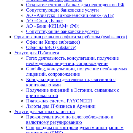
Открытие счетов в банках для нерезидентов РФ
Сопутствующие банковские услуги
АО «Азиатско-Тихоокеанский банк» (АТБ)
АО «Солид Банк»
АО «Банк ФИНАМ» (РФ)
Сопутствующие банковские услуги
Организация реального офиса за рубежом («substance»)
Офис на Кипре (substance)
Офис на БВО (substance)
Услуги для IT-бизнеса
Forex деятельность, консультации, получение
необходимых лицензий, сопровождение
Gambling, консультации, получение необходимых
лицензий, сопровождение
Консультации по деятельности, связанной с
криптовалютами
Получение лицензий в Эстонии, связанных с
криптовалютой
Платежная система PAYONEER
Льготы для IT-бизнеса в Армении
Услуги для частных клиентов
Проконсультируем по налогообложению и
валютному регулированию
Сопроводим по контролируемым иностранным
компаниям (КИК)