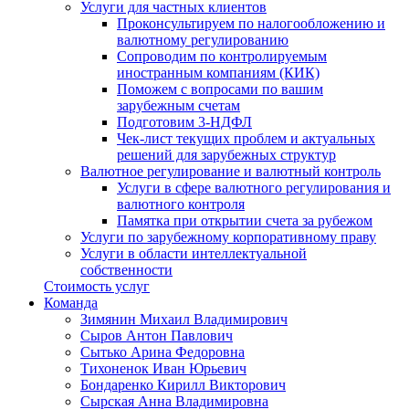
Услуги для частных клиентов
Проконсультируем по налогообложению и
валютному регулированию
Сопроводим по контролируемым
иностранным компаниям (КИК)
Поможем с вопросами по вашим
зарубежным счетам
Подготовим 3-НДФЛ
Чек-лист текущих проблем и актуальных
решений для зарубежных структур
Валютное регулирование и валютный контроль
Услуги в сфере валютного регулирования и
валютного контроля
Памятка при открытии счета за рубежом
Услуги по зарубежному корпоративному праву
Услуги в области интеллектуальной
собственности
Стоимость услуг
Команда
Зимянин Михаил Владимирович
Сыров Антон Павлович
Сытько Арина Федоровна
Тихоненок Иван Юрьевич
Бондаренко Кирилл Викторович
Сырская Анна Владимировна