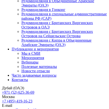
Редомициляция в Объединенные Арабские
Эмираты (ОАЭ)
Редомициляция в Гонконг
Редомициляция в специальные административные
районы РФ (САР)
Редомициляция с Британских Виргинских
Островов в ОАЭ
Редомициляция с Британских Виргинских
Островов на Сейшельские Острова
Редомициляция с Кипра в Объединенные
Арабские Эмираты (ОАЭ)
Публикации и мероприятия
Мы в СМИ
Мероприятия
Вебинары
Полезные материалы
Новости отрасли
Часто задаваемые вопросы
Контакты
Дубай (ОАЭ)
+971 (52) 625-36-69
Москва
+7 (495) 419-16-23
E-mail