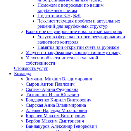
Поможем с вопросами по вашим
зарубежным счетам
Подготовим 3-НДФЛ
Чек-лист текущих проблем и актуальных
решений для зарубежных структур
Валютное регулирование и валютный контроль
Услуги в сфере валютного регулирования и
валютного контроля
Памятка при открытии счета за рубежом
Услуги по зарубежному корпоративному праву
Услуги в области интеллектуальной
собственности
Стоимость услуг
Команда
Зимянин Михаил Владимирович
Сыров Антон Павлович
Сытько Арина Федоровна
Тихоненок Иван Юрьевич
Бондаренко Кирилл Викторович
Сырская Анна Владимировна
Алешко Надежда Михайловна
Коренев Максим Викторович
Вербов Максим Дмитриевич
Вандакуров Александр Геворкович