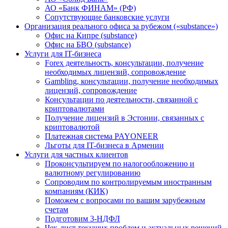
АО «Банк ФИНАМ» (РФ)
Сопутствующие банковские услуги
Организация реального офиса за рубежом («substance»)
Офис на Кипре (substance)
Офис на БВО (substance)
Услуги для IT-бизнеса
Forex деятельность, консультации, получение
необходимых лицензий, сопровождение
Gambling, консультации, получение необходимых
лицензий, сопровождение
Консультации по деятельности, связанной с
криптовалютами
Получение лицензий в Эстонии, связанных с
криптовалютой
Платежная система PAYONEER
Льготы для IT-бизнеса в Армении
Услуги для частных клиентов
Проконсультируем по налогообложению и
валютному регулированию
Сопроводим по контролируемым иностранным
компаниям (КИК)
Поможем с вопросами по вашим зарубежным
счетам
Подготовим 3-НДФЛ
Чек-лист текущих проблем и актуальных решений