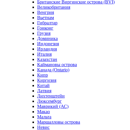
Британские Виргинские острова (BVI)
Великобритания
Венгрия
Вьетнам
Гибралтар
Гонконг
Грузия
Доминика
Индонезия
Ирландия
Италия
Казахстан
Каймановы острова
Канада (Ontario)
Кипр
Киргизия
Китай
Латвия
Лихтенштейн
Люксембург
Маврикий (АС)
Макао
Мальта
Маршалловы острова
Нeвис