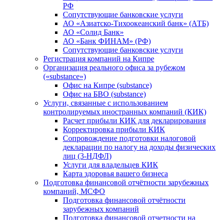
РФ
Сопутствующие банковские услуги
АО «Азиатско-Тихоокеанский банк» (АТБ)
АО «Солид Банк»
АО «Банк ФИНАМ» (РФ)
Сопутствующие банковские услуги
Регистрация компаний на Кипре
Организация реального офиса за рубежом
(«substance»)
Офис на Кипре (substance)
Офис на БВО (substance)
Услуги, связанные с использованием
контролируемых иностранных компаний (КИК)
Расчет прибыли КИК для декларирования
Корректировка прибыли КИК
Сопровождение подготовки налоговой
декларации по налогу на доходы физических
лиц (3-НДФЛ)
Услуги для владельцев КИК
Карта здоровья вашего бизнеса
Подготовка финансовой отчётности зарубежных
компаний, МСФО
Подготовка финансовой отчётности
зарубежных компаний
Подготовка финансовой отчетности на