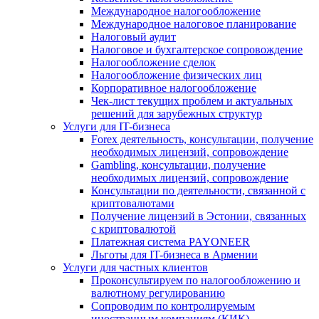
Международное налогообложение
Международное налоговое планирование
Налоговый аудит
Налоговое и бухгалтерское сопровождение
Налогообложение сделок
Налогообложение физических лиц
Корпоративное налогообложение
Чек-лист текущих проблем и актуальных
решений для зарубежных структур
Услуги для IT-бизнеса
Forex деятельность, консультации, получение
необходимых лицензий, сопровождение
Gambling, консультации, получение
необходимых лицензий, сопровождение
Консультации по деятельности, связанной с
криптовалютами
Получение лицензий в Эстонии, связанных
с криптовалютой
Платежная система PAYONEER
Льготы для IT-бизнеса в Армении
Услуги для частных клиентов
Проконсультируем по налогообложению и
валютному регулированию
Сопроводим по контролируемым
иностранным компаниям (КИК)