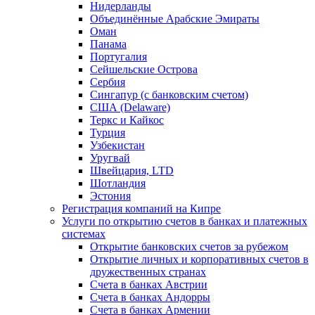
Нидерланды
Объединённые Арабские Эмираты
Оман
Панама
Португалия
Сейшельские Острова
Сербия
Сингапур (c банковским счетом)
США (Delaware)
Теркс и Кайкос
Турция
Узбекистан
Уругвай
Швейцария, LTD
Шотландия
Эстония
Регистрация компаний на Кипре
Услуги по открытию счетов в банках и платежных
системах
Открытие банковских счетов за рубежом
Открытие личных и корпоративных счетов в
дружественных странах
Счета в банках Австрии
Счета в банках Андорры
Счета в банках Армении