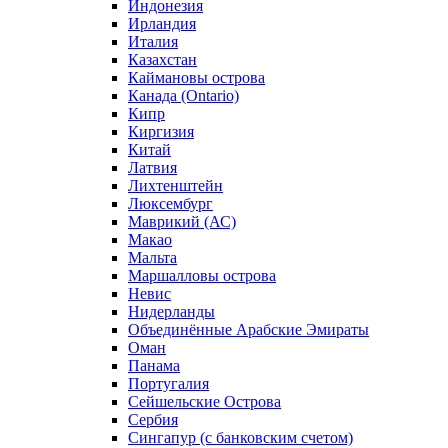
Индонезия
Ирландия
Италия
Казахстан
Каймановы острова
Канада (Ontario)
Кипр
Киргизия
Китай
Латвия
Лихтенштейн
Люксембург
Маврикий (АС)
Макао
Мальта
Маршалловы острова
Нeвис
Нидерланды
Объединённые Арабские Эмираты
Оман
Панама
Португалия
Сейшельские Острова
Сербия
Сингапур (c банковским счетом)