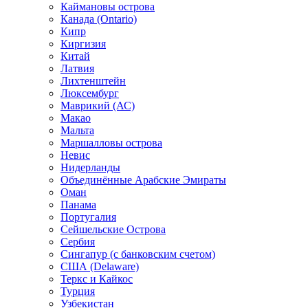
Каймановы острова
Канада (Ontario)
Кипр
Киргизия
Китай
Латвия
Лихтенштейн
Люксембург
Маврикий (АС)
Макао
Мальта
Маршалловы острова
Нeвис
Нидерланды
Объединённые Арабские Эмираты
Оман
Панама
Португалия
Сейшельские Острова
Сербия
Сингапур (c банковским счетом)
США (Delaware)
Теркс и Кайкос
Турция
Узбекистан