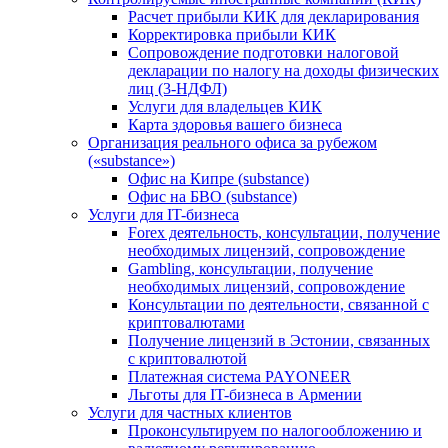
Расчет прибыли КИК для декларирования
Корректировка прибыли КИК
Сопровождение подготовки налоговой
декларации по налогу на доходы физических
лиц (3-НДФЛ)
Услуги для владельцев КИК
Карта здоровья вашего бизнеса
Организация реального офиса за рубежом
(«substance»)
Офис на Кипре (substance)
Офис на БВО (substance)
Услуги для IT-бизнеса
Forex деятельность, консультации, получение
необходимых лицензий, сопровождение
Gambling, консультации, получение
необходимых лицензий, сопровождение
Консультации по деятельности, связанной с
криптовалютами
Получение лицензий в Эстонии, связанных
с криптовалютой
Платежная система PAYONEER
Льготы для IT-бизнеса в Армении
Услуги для частных клиентов
Проконсультируем по налогообложению и