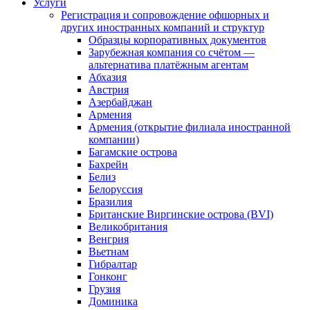
Услуги
Регистрация и сопровождение офшорных и
других иностранных компаний и структур
Образцы корпоративных документов
Зарубежная компания со счётом —
альтернатива платёжным агентам
Абхазия
Австрия
Азербайджан
Армения
Армения (открытие филиала иностранной
компании)
Багамские острова
Бахрейн
Белиз
Белоруссия
Бразилия
Британские Виргинские острова (BVI)
Великобритания
Венгрия
Вьетнам
Гибралтар
Гонконг
Грузия
Доминика