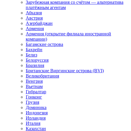
Зарубежная компания со счётом — альтернатива
платёжным агентам
Абхазия
Австрия
Азербайджан
Армения
Армения (открытие филиала иностранной
компании)
Багамские острова
Бахрейн
Белиз
Белоруссия
Бразилия
Британские Виргинские острова (BVI)
Великобритания
Венгрия
Вьетнам
Гибралтар
Гонконг
Грузия
Доминика
Индонезия
Ирландия
Италия
Казахстан