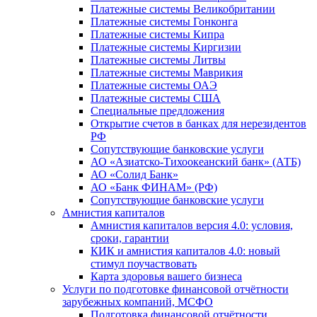
Платежные системы Великобритании
Платежные системы Гонконга
Платежные системы Кипра
Платежные системы Киргизии
Платежные системы Литвы
Платежные системы Маврикия
Платежные системы ОАЭ
Платежные системы США
Специальные предложения
Открытие счетов в банках для нерезидентов
РФ
Сопутствующие банковские услуги
АО «Азиатско-Тихоокеанский банк» (АТБ)
АО «Солид Банк»
АО «Банк ФИНАМ» (РФ)
Сопутствующие банковские услуги
Амнистия капиталов
Амнистия капиталов версия 4.0: условия,
сроки, гарантии
КИК и амнистия капиталов 4.0: новый
стимул поучаствовать
Карта здоровья вашего бизнеса
Услуги по подготовке финансовой отчётности
зарубежных компаний, МСФО
Подготовка финансовой отчётности