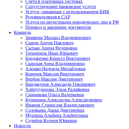
Счета в платежных системах
Сопутствующие банковские услуги
Услуги, связанные с использованием КИК
Редомициляция в САР
Услуги по регистрации юридических лиц в РФ
Перевод и заверение документов
Команда
Зимянин Михаил Владимирович
Сыров Антон Павлович
Сытько Арина Федоровна
Тихоненок Иван Юрьевич
Бондаренко Кирилл Викторович
Сырская Анна Владимировна
Алешко Надежда Михайловна
Коренев Максим Викторович
Вербов Максим Дмитриевич
Вандакуров Александр Геворкович
Хайрутдинова Эльза Ралифовна
Санникова Ольга Валерьевна
Кулюпина Александра Александровна
Иванов Станислав Владиславович
Соловьева Дарья Дмитриевна
Мурзина Альбина Альбертовна
Судибор Ксения Юрьевна
Новости