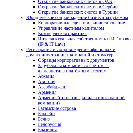
Открытие банковских счетов в ОАЭ
Открытие банковских счетов в Сербии
Открытие банковских счетов в Турции
Юридическое сопровождение бизнеса за рубежом
Корпоративные сделки и финансирование
Управление частным капиталом
Коммерческая практика
Интеллектуальная собственность и ИТ право
(IP & IT Law)
Регистрация и сопровождение офшорных и
других иностранных компаний и структур
Образцы корпоративных документов
Зарубежная компания со счётом —
альтернатива платёжным агентам
Абхазия
Австрия
Азербайджан
Армения
Армения (открытие филиала иностранной
компании)
Багамские острова
Бахрейн
Белиз
Белоруссия
Бразилия